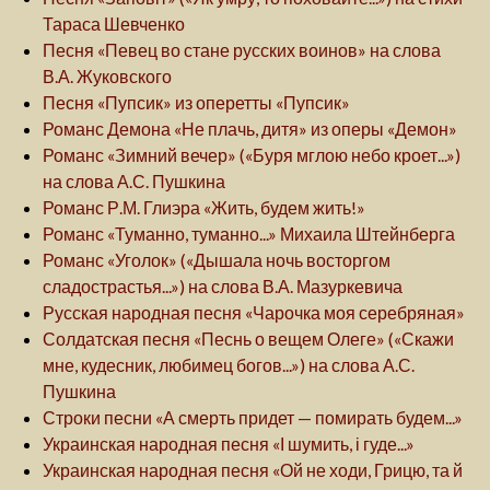
Тараса Шевченко
Песня «Певец во стане русских воинов» на слова
В.А. Жуковского
Песня «Пупсик» из оперетты «Пупсик»
Романс Демона «Не плачь, дитя» из оперы «Демон»
Романс «Зимний вечер» («Буря мглою небо кроет...»)
на слова А.С. Пушкина
Романс Р.М. Глиэра «Жить, будем жить!»
Романс «Туманно, туманно...» Михаила Штейнберга
Романс «Уголок» («Дышала ночь восторгом
сладострастья...») на слова В.А. Мазуркевича
Русская народная песня «Чарочка моя серебряная»
Солдатская песня «Песнь о вещем Олеге» («Скажи
мне, кудесник, любимец богов...») на слова А.С.
Пушкина
Строки песни «А смерть придет — помирать будем...»
Украинская народная песня «І шумить, і гуде...»
Украинская народная песня «Ой не ходи, Грицю, та й