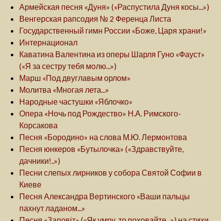
Армейская песня «Дуня» («Распустила Дуня косы...»)
Венгерская рапсодия № 2 Ференца Листа
Государственный гимн России «Боже, Царя храни!»
Интернационал
Каватина Валентина из оперы Шарля Гуно «Фауст»
(«Я за сестру тебя молю...»)
Марш «Под двуглавым орлом»
Молитва «Многая лета...»
Народные частушки «Яблочко»
Опера «Ночь под Рождество» Н.А. Римского-
Корсакова
Песня «Бородино» на слова М.Ю. Лермонтова
Песня юнкеров «Бутылочка» («Здравствуйте,
дачники!..»)
Песни слепых лирников у собора Святой Софии в
Киеве
Песня Александра Вертинского «Ваши пальцы
пахнут ладаном...»
Песня «Заповіт» («Як умру, то поховайте...») на стихи