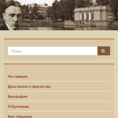
Михаил Булгаков
На главную
Даты жизни и творчества
Биография
О Булгакове
Круг общения