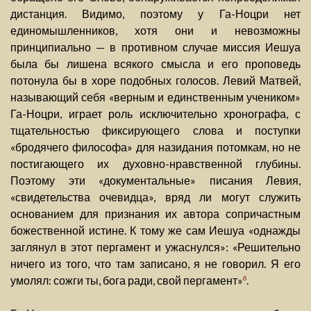
дистанция. Видимо, поэтому у Га-Ноцри нет
единомышленников, хотя они и невозможны
принципиально — в противном случае миссия Иешуа
была бы лишена всякого смысла и его проповедь
потонула бы в хоре подобных голосов. Левий Матвей,
называющий себя «верным и единственным учеником»
Га-Ноцри, играет роль исключительно хронографа, с
тщательностью фиксирующего слова и поступки
«бродячего философа» для назидания потомкам, но не
постигающего их духовно-нравственной глубины.
Поэтому эти «документальные» писания Левия,
«свидетельства очевидца», вряд ли могут служить
основанием для признания их автора сопричастным
божественной истине. К тому же сам Иешуа «однажды
заглянул в этот пергамент и ужаснулся»: «Решительно
ничего из того, что там записано, я не говорил. Я его
умолял: сожги ты, бога ради, свой пергамент»
.
6