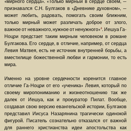
«мирного сердца». «Только мирный в сердце своем, —
признавался С.Н. Булгаков в «Дневнике духовном», —
может любить, радовать, помогать своим ближним,
только мирный может различать доброе от злого,
важное от неважного, нужное от ненужного»
. Иешуа Га-
4
Ноцри предстает таким мирным человеком в романе
Булгакова. Его сердце, в отличие, например, от сердца
Левия Матвея, есть не источник внутренней борьбы, а
вместилище божественной любви и гармонии, то есть
мира.
Именно на уровне сердечности коренится главное
отличие Га-Ноцри от его «ученика» Левия, который по
своему миропониманию и жизнеотношению так же
далек от Иешуа, как и прокуратор Пилат. Вообще,
создавая свою версию евангельской истории, Булгаков
представил Иисуса Назарянина трагически одинокой
фигурой. Писатель сознательно отказался от важной
для раннего христианства идеи апостольства как