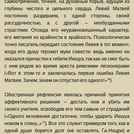
самоотречение, точнее, на духовный порыв, идущий из
глубины чистого и цельного сердца. Левий Матвей
постоянно раздираем, с одной стороны, своей
рассудочностью, а с другой — необузданными
страстями. Отсюда его неуравновешенный характер,
его метания из крайности в крайность. Психологически
точно писатель передает состояние Левия в тот момент,
когда его душу терзают муки совести: ведь именно он
оказался причастен к гибели Иешуа, так как не смог быть
с ним рядом во время ареста римскими легионерами
(«Вот в этом-то и заключалась первая ошибка Левия
Матвея. Зачем, зачем он отпустил его одного!»
).
18
Обостренная рефлексия явилась причиной принятия
аффективного решения — достать нож и убить им
своего учителя, освободив его тем самым от страданий
(«Одного мгновения достаточно, чтобы ударить Иешуа
ножом в спину...»
). Все это служит примером того, как в
19
одной душе борется долг (не оставлять Га-Ноцри) и