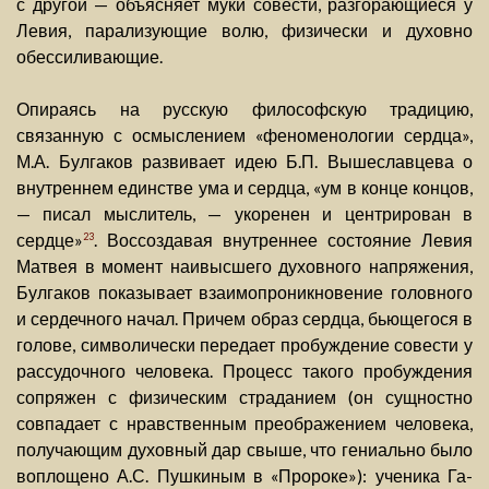
с другой — объясняет муки совести, разгорающиеся у
Левия, парализующие волю, физически и духовно
обессиливающие.
Опираясь на русскую философскую традицию,
связанную с осмыслением «феноменологии сердца»,
М.А. Булгаков развивает идею Б.П. Вышеславцева о
внутреннем единстве ума и сердца, «ум в конце концов,
— писал мыслитель, — укоренен и центрирован в
сердце»
. Воссоздавая внутреннее состояние Левия
23
Матвея в момент наивысшего духовного напряжения,
Булгаков показывает взаимопроникновение головного
и сердечного начал. Причем образ сердца, бьющегося в
голове, символически передает пробуждение совести у
рассудочного человека. Процесс такого пробуждения
сопряжен с физическим страданием (он сущностно
совпадает с нравственным преображением человека,
получающим духовный дар свыше, что гениально было
воплощено А.С. Пушкиным в «Пророке»): ученика Га-