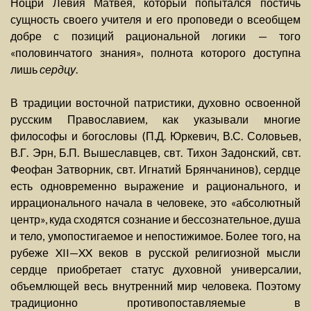
Ноцри Левия Матвея, который попытался постичь
сущность своего учителя и его проповеди о всеобщем
добре с позиций рациональной логики — того
«половинчатого знания», полнота которого доступна
лишь
сердцу
.
В традиции восточной патристики, духовно освоенной
русским Православием, как указывали многие
философы и богословы (П.Д. Юркевич, В.С. Соловьев,
В.Г. Эрн, Б.П. Вышеславцев, свт. Тихон Задонский, свт.
Феофан Затворник, свт. Игнатий Брянчанинов), сердце
есть одновременно выражение и рационального, и
иррационального начала в человеке, это «абсолютный
центр», куда сходятся сознание и бессознательное, душа
и тело, умопостигаемое и непостижимое. Более того, на
рубеже XII—XX веков в русской религиозной мысли
сердце приобретает статус духовной универсалии,
объемлющей весь внутренний мир человека. Поэтому
традиционно противопоставляемые в