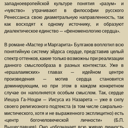
западноевропейской культуре понятия «разум» и
«чувство» утрачивают в философии русского
Ренессанса свою диаметральную направленность, так
как восходят к одному источнику, и образуют
диалектическое единство — «феноменологию сердца».
В романе «Мастер и Маргарита» Булгаков воплотил всю
понятийную систему эйдоса сердце, представив целый
спектр оттенков, какие только возможны при реализации
данного смыслообраза в разных контекстах. Уже в
«ершалаимских» главах — идейном центре
произведения — мотив сердца становится
доминирующим, но при этом в каждом конкретном
случае он наполняется особым смыслом. Так, сердце
Иешуа Га-Ноцри — Иисуса из Назарета — уже в силу
своего религиозного подтекста (в том числе сакрально-
мистического, хотя и не выраженного эксплицитно) есть
«центр богочеловеческой личности» (Б.П.
Вышеславцев). Оно «обозначает всю живую личность