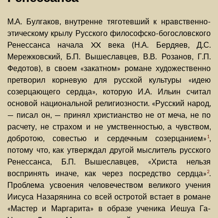
М.А. Булгаков, внутренне тяготевший к нравственно-
этическому крылу Русского философско-богословского
Ренессанса начала XX века (Н.А. Бердяев, Д.С.
Мережковский, Б.П. Вышеславцев, В.В. Розанов, Г.П.
Федотов), в своем «закатном» романе художественно
претворил корневую для русской культуры «идею
созерцающего сердца», которую И.А. Ильин считал
основой национальной религиозности. «Русский народ,
— писал он, — принял христианство не от меча, не по
расчету, не страхом и не умственностью, а чувством,
добротою, совестью и сердечным созерцанием»
,
1
потому что, как утверждал другой мыслитель русского
Ренессанса, Б.П. Вышеславцев, «Христа нельзя
воспринять иначе, как через посредство сердца»
.
2
Проблема усвоения человечеством великого учения
Иисуса Назарянина со всей остротой встает в романе
«Мастер и Маргарита» в образе ученика Иешуа Га-