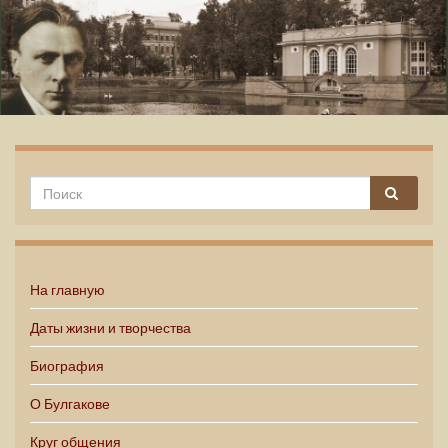
Михаил Булгаков
На главную
Даты жизни и творчества
Биография
О Булгакове
Круг общения