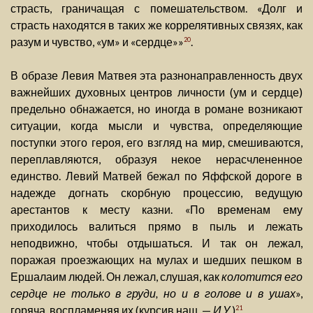
страсть, граничащая с помешательством. «Долг и
страсть находятся в таких же коррелятивных связях, как
разум и чувство, «ум» и «сердце»»
.
20
В образе Левия Матвея эта разнонаправленность двух
важнейших духовных центров личности (ум и сердце)
предельно обнажается, но иногда в романе возникают
ситуации, когда мысли и чувства, определяющие
поступки этого героя, его взгляд на мир, смешиваются,
переплавляются, образуя некое нерасчлененное
единство. Левий Матвей бежал по Яффской дороге в
надежде догнать скорбную процессию, ведущую
арестантов к месту казни. «По временам ему
приходилось валиться прямо в пыль и лежать
неподвижно, чтобы отдышаться. И так он лежал,
поражая проезжающих на мулах и шедших пешком в
Ершалаим людей. Он лежал, слушая, как
колотится его
сердце не только в груди, но и в голове и в ушах
»,
горяча, воспламеняя их (курсив наш. —
И.У.
)
.
21