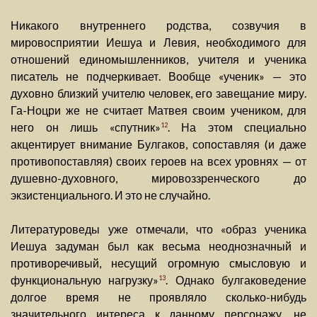
Никакого внутреннего родства, созвучия в
мировосприятии Иешуа и Левия, необходимого для
отношений единомышленников, учителя и ученика
писатель не подчеркивает. Вообще «ученик» — это
духовно близкий учителю человек, его завещание миру.
Га-Ноцри же не считает Матвея своим учеником, для
него он лишь «спутник»
. На этом специально
12
акцентирует внимание Булгаков, сопоставляя (и даже
противопоставляя) своих героев на всех уровнях — от
душевно-духовного, мировоззренческого до
экзистенциального. И это не случайно.
Литературоведы уже отмечали, что «образ ученика
Иешуа задуман был как весьма неоднозначный и
противоречивый, несущий огромную смысловую и
функциональную нагрузку»
. Однако булгаковедение
13
долгое время не проявляло сколько-нибудь
значительного интереса к данному персонажу, не