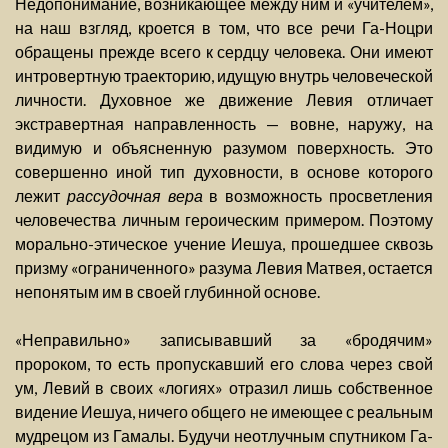
Недопонимание, возникающее между ним и «учителем»,
на наш взгляд, кроется в том, что все речи Га-Ноцри
обращены прежде всего к сердцу человека. Они имеют
интровертную траекторию, идущую внутрь человеческой
личности. Духовное же движение Левия отличает
экстравертная направленность — вовне, наружу, на
видимую и объясненную разумом поверхность. Это
совершенно иной тип духовности, в основе которого
лежит
рассудочная вера
в возможность просветления
человечества личным героическим примером. Поэтому
морально-этическое учение Иешуа, прошедшее сквозь
призму «ограниченного» разума Левия Матвея, остается
непонятым им в своей глубинной основе.
«Неправильно» записывавший за «бродячим»
пророком, то есть пропускавший его слова через свой
ум, Левий в своих «логиях» отразил лишь собственное
видение Иешуа, ничего общего не имеющее с реальным
мудрецом из Гамалы. Будучи неотлучным спутником Га-