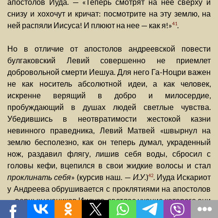
апостолов Иуда. — «Теперь смотрят на нее сверху и
снизу и хохочут и кричат: посмотрите на эту землю, на
ней распяли Иисуса! И плюют на нее — как я!»
.
41
Но в отличие от апостолов андреевской повести
булгаковский Левий совершенно не приемлет
добровольной смерти Иешуа. Для него Га-Ноцри важен
не как носитель абсолютной идеи, а как человек,
искренне верящий в добро и милосердие,
пробуждающий в душах людей светлые чувства.
Убедившись в неотвратимости жестокой казни
невинного праведника, Левий Матвей «швырнул на
землю бесполезно, как он теперь думал, украденный
нож, раздавил флягу, лишив себя воды, сбросил с
головы кефи, вцепился в свои жидкие волосы и стал
проклинать себя
» (курсив наш. —
И.У.
)
. Иуда Искариот
42
у Андреева обрушивается с проклятиями на апостолов
— верных учеников Иисуса, светлое учение которого они
призваны нести в мир («А что такое сама правда в устах