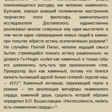
поклоняющегося рассудку, как человека «каменного».
Булгаков, хорошо знавший полемически заостренное
творчество этого философа, замечательного
исследователя Достоевского, художественно
реализовал многие созвучные ему идеи мыслителя, в
том числе идею «превращения живых людей в камни»
при попытке обрести истину исключительно разумом
.
33
Не случайно Понтий Пилат, человек ищущий смысл
бытия, стремящийся познать истину рационально, на
допросе Га-Ноцри «
сидел как каменный
, и только губы
его шевелились чуть-чуть при произнесении слов.
Прокуратор
был как каменный
, потому что боялся
качнуть пылающей адской болью головой» (курсив наш.
—
И.У.
)
. Каменный интерьер, окружающий героя в
34
романе — это реализация метафоры окаменелого
сердца, каменной души, сущность которой образно
определил Б.П. Вышеславцев: «Неспособность любить
есть «окаменение сердца»»
.
35