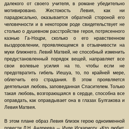
далекого от своего учителя, в романе убедительно
мотивировано. Жестокость Левия, как ни
парадоксально, оказывается обратной стороной его
человечности и в некотором роде свидетельствует не
столько о душевном расстройстве героя, потрясенного
казнью Га-Ноцри, сколько о его нравственном
выздоровлении, проявляющемся в отзывчивости на
муки ближнего. Левий Матвей, не способный изменить
предустановленный порядок вещей, направляет все
свои волевые усилия на то, чтобы если не
предотвратить гибель Иешуа, то, по крайней мере,
облегчить его страдания. В этом проявляется
деятельная любовь, заповеданная Спасителем. Только
такая любовь, возгорающаяся в сердце, способна все
оправдать, как оправдывает она в глазах Булгакова и
Левия Матвея.
В этом плане образ Левия близок герою одноименной
повести Л.Н. Андреева — Иуде Искариоту. «Кто любит,