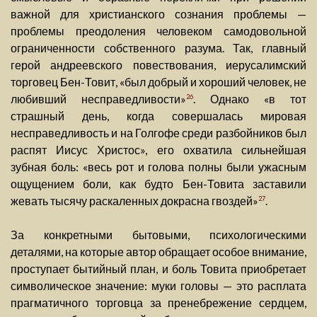
важной для христианского сознания проблемы —
проблемы преодоления человеком самодовольной
ограниченности собственного разума. Так, главный
герой андреевского повествования, иерусалимский
торговец Бен-Товит, «был добрый и хороший человек, не
любивший несправедливости»
. Однако «в тот
26
страшный день, когда совершалась мировая
несправедливость и на Голгофе среди разбойников был
распят Иисус Христос», его охватила сильнейшая
зубная боль: «весь рот и голова полны были ужасным
ощущением боли, как будто Бен-Товита заставили
жевать тысячу раскаленных докрасна гвоздей»
.
27
За конкретными бытовыми, психологическими
деталями, на которые автор обращает особое внимание,
проступает бытийный план, и боль Товита приобретает
символическое значение: муки головы — это расплата
прагматичного торговца за пренебрежение сердцем,