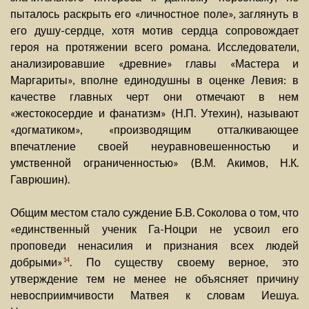
пыталось раскрыть его «личностное поле», заглянуть в
его душу-сердце, хотя мотив сердца сопровождает
героя на протяжении всего романа. Исследователи,
анализировавшие «древние» главы «Мастера и
Маргариты», вполне единодушны в оценке Левия: в
качестве главных черт они отмечают в нем
«жестокосердие и фанатизм» (Н.П. Утехин), называют
«догматиком», «производящим отталкивающее
впечатление своей неуравновешенностью и
умственной ограниченностью» (В.М. Акимов, Н.К.
Гаврюшин).
Общим местом стало суждение Б.В. Соколова о том, что
«единственный ученик Га-Ноцри не усвоил его
проповеди ненасилия и признания всех людей
добрыми»
. По существу своему верное, это
14
утверждение тем не менее не объясняет причину
невосприимчивости Матвея к словам Иешуа.