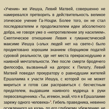
«Ученик» же Иешуа, Левий Матвей, совершенно не
намеревался претворить в действительность великое
этическое учение Га-Ноцри. Более того, он не стал
последователем и продолжателем идеи абсолютного
добра, не говоря уже о «непротивлении злу насилием».
Скептическое отношение Левия к гуманистической
максиме Иешуа («злых людей нет на свете») было
продиктовано хорошим знанием сборщиком податей
суровой реальности, где нет места прекраснодушию и
наивной мечтательности. Уже после смерти бродячего
философа, вызванный на допрос к Пилату, Левий
Матвей поведал прокуратору о равнодушии жителей
Ершалаима к участи Иешуа, с которой он не может
мириться и готов сам расправиться с бесчестным
предателем, выдавшим наивного мудреца в руки
первосвященника: «Ты, игемон, знай, что я в Ершалаиме
зарежу одного человека»
. Гибель праведника, невинно
9
осужденного на казнь, по его глубокому убеждению, не