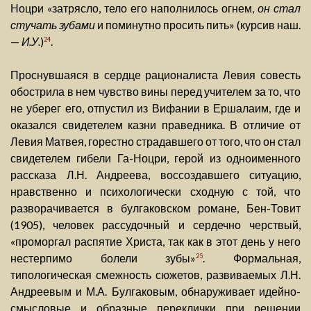
Ноцри «затрясло, тело его наполнилось огнем,
он стал
стучать зубами
и поминутно просить пить» (курсив наш.
—
И.У.
)
.
24
Проснувшаяся в сердце рационалиста Левия совесть
обострила в нем чувство вины перед учителем за то, что
не уберег его, отпустил из Вифании в Ершалаим, где и
оказался свидетелем казни праведника. В отличие от
Левия Матвея, горестно страдавшего от того, что он стал
свидетелем гибели Га-Ноцри, герой из одноименного
рассказа Л.Н. Андреева, воссоздавшего ситуацию,
нравственно и психологически сходную с той, что
разворачивается в булгаковском романе, Бен-Товит
(1905), человек рассудочный и сердечно черствый,
«проморгал распятие Христа, так как в этот день у него
нестерпимо болели зубы»
. Формальная,
25
типологическая смежность сюжетов, развиваемых Л.Н.
Андреевым и М.А. Булгаковым, обнаруживает идейно-
смысловые и образные переклички при решении