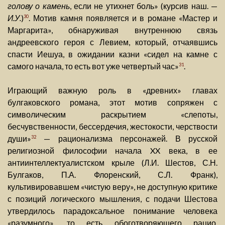
голову о камень
, если не утихнет боль» (курсив наш. —
И.У.
)
. Мотив камня появляется и в романе «Мастер и
30
Маргарита», обнаруживая внутреннюю связь
андреевского героя с Левием, который, отчаявшись
спасти Иешуа, в ожидании казни «сидел на камне с
самого начала, то есть вот уже четвертый час»
.
31
Играющий важную роль в «древних» главах
булгаковского романа, этот мотив сопряжен с
символическим раскрытием «слепоты,
бесчувственности, бессердечия, жестокости, черствости
души»
— рационализма персонажей. В русской
32
религиозной философии начала XX века, в ее
антиинтеллектуалистском крыле (Л.И. Шестов, С.Н.
Булгаков, П.А. Флоренский, С.Л. Франк),
культивировавшем «чистую веру», не доступную критике
с позиций логического мышления, с подачи Шестова
утвердилось парадоксальное понимание человека
«разумного», то есть обоготворяющего рацио,