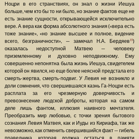
Ноцри в его странствиях, он знал о жизни Иешуа
больше, чем кто бы то ни было, но знание фактов еще не
есть знание сущности, открывающейся исключительно
вере. А вера как форма абсолютного знания («вера есть
тоже знание», «но знание высшее и полное, видение
всего, безграничности», — замечал Н.А. Бердяев
)
15
оказалась недоступной Матвею — человеку
приземленному и духовно неподвижному. Ему
совершенно непонятна была жизнь Иешуа, свидетелем
которой он явился, но еще более неясной предстала его
смерть-жертва, смерть-подвиг. У Левия не возникло и
доли сомнения, что свершившаяся казнь Га-Ноцри есть
расплата за его чрезмерную доверчивость и
превознесение людской доброты, которая на самом
деле лишь фантом, иллюзия наивного мечтателя.
Преобразить мир любовью, с точки зрения бытового
сознания Левия Матвея, как и Иуды из Кириафа, так же
невозможно, как отменить свершившийся факт — гибель
праведника, которая должна остаться в памяти