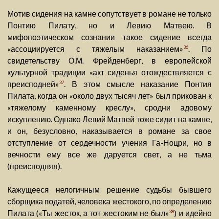
Мотив сидения на камне сопутствует в романе не только
Понтию Пилату, но и Левию Матвею. В
мифопоэтическом сознании такое сидение всегда
«ассоциируется с тяжелым наказанием»
. По
36
свидетельству О.М. Фрейденберг, в европейской
культурной традиции «акт сиденья отождествляется с
преисподней»
. В этом смысле наказание Понтия
37
Пилата, когда он «около двух тысяч лет» был прикован к
«тяжелому каменному креслу», сродни адовому
искуплению. Однако Левий Матвей тоже сидит на камне,
и он, безусловно, наказывается в романе за свое
отступление от сердечности учения Га-Ноцри, но в
вечности ему все же даруется свет, а не тьма
(преисподняя).
Кажущееся нелогичным решение судьбы бывшего
сборщика податей, человека жестокого, по определению
Пилата («Ты жесток, а тот жестоким не был»
) и идейно
38