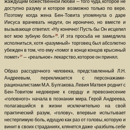
жаждущим божественной любви — того чуда, которое не
доступно разуму и которое возможно только по вере.
Поэтому когда жена Бен-Товита упомянула о даре
Иисуса врачевать недуги, он иронично, но вместе и
вызывающе ответил: «Ну конечно! Пусть бы Он исцелил
вот мою зубную боль»
. И эта просьба не замедлила
28
исполниться, хотя «разумный» торговец был абсолютно
убежден в том, что ему «помог в конце концов крысиный
помет»
— «реальное» лекарство, которое он принял.
29
Образ рассудочного человека, представленный Л.Н.
Андреевым, перекликается с персонажами-
рационалистами М.А. Булгакова. Левия Матвея роднит с
Бен-Товитом недоверие к сердцу и превознесение
«головного» начала в познании мира. Герой Андреева,
полагавшийся в жизни исключительно на свой
практический разум, «голову», впервые испытывает
нестерпимую боль, идущую как раз от головы, которую и
винит в своих страданиях, клянется даже «
разбить себе