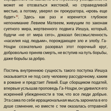
может не отозваться жестокой, но справедливой
местью, а потому, уверял он прокуратора, «кровь еще
будет»
. Здесь как раз и коренится глубокое
10
непонимание Левием Матвеем, живущим по законам
суетного мира, жертвенного подвига Иешуа, который,
будучи «не от мира сего», доказал бессмысленность
«насилия над людьми», порождающее зло и злобу. Га-
Ноцри сознательно разорвал этот порочный круг,
добровольно приняв смерть, не вступив на путь борьбы,
даже борьбы за добро.
Постичь внутреннюю сущность такого поступка Иешуа
оказывается не под силу человеку рассудочному, каким
в романе и предстает Левий. Еще сборщиком податей,
впервые услышав проповедь Га-Ноцри, он удивился его
искренней убежденности в том, что все люди добрые.
Эта сама по себе иррациональная мысль заронила в его
душе сомнение, но вместе с тем оказалась отправной