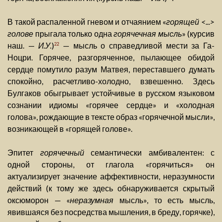
В такой распаленной гневом и отчаянием «
горящей <...>
голове
прыгала только одна
горячечная мысль
» (курсив
наш. —
И.У.
)
— мысль о справедливой мести за Га-
22
Ноцри. Горячее, разгоряченное, пылающее обидой
сердце помутило разум Матвея, переставшего думать
спокойно, расчетливо-холодно, взвешенно. Здесь
Булгаков обыгрывает устойчивые в русском языковом
сознании идиомы «горячее сердце» и «холодная
голова», рождающие в тексте образ «горячечной мысли»,
возникающей в «горящей голове».
Эпитет
горячечный
семантически амбивалентен: с
одной стороны, от глагола «горячиться» он
актуализирует значение аффективности, неразумности
действий (к тому же здесь обнаруживается скрытый
оксюморон — «
неразумная
мысль», то есть мысль,
явившаяся без посредства мышления, в бреду, горячке),