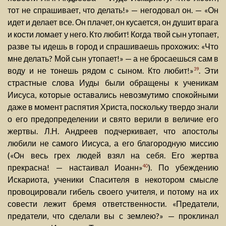
тот не спрашивает, что делать!» — негодовал он. — «Он
идет и делает все. Он плачет, он кусается, он душит врага
и кости ломает у него. Кто любит! Когда твой сын утопает,
разве ты идешь в город и спрашиваешь прохожих: «Что
мне делать? Мой сын утопает!» — а не бросаешься сам в
воду и не тонешь рядом с сыном. Кто любит!»
. Эти
39
страстные слова Иуды были обращены к ученикам
Иисуса, которые оставались невозмутимо спокойными
даже в момент распятия Христа, поскольку твердо знали
о его предопределении и свято верили в величие его
жертвы. Л.Н. Андреев подчеркивает, что апостолы
любили не самого Иисуса, а его благородную миссию
(«Он весь грех людей взял на себя. Его жертва
прекрасна! — настаивал Иоанн»
). По убеждению
40
Искариота, ученики Спасителя в некотором смысле
провоцировали гибель своего учителя, и потому на их
совести лежит бремя ответственности. «Предатели,
предатели, что сделали вы с землею?» — проклинал