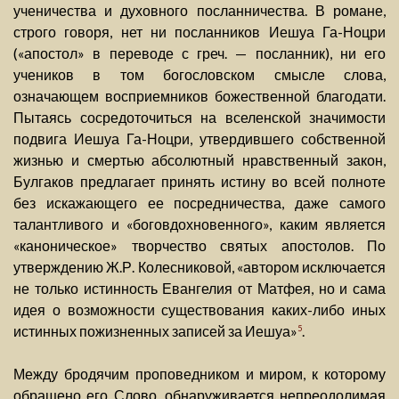
ученичества и духовного посланничества. В романе,
строго говоря, нет ни посланников Иешуа Га-Ноцри
(«апостол» в переводе с греч. — посланник), ни его
учеников в том богословском смысле слова,
означающем восприемников божественной благодати.
Пытаясь сосредоточиться на вселенской значимости
подвига Иешуа Га-Ноцри, утвердившего собственной
жизнью и смертью абсолютный нравственный закон,
Булгаков предлагает принять истину во всей полноте
без искажающего ее посредничества, даже самого
талантливого и «боговдохновенного», каким является
«каноническое» творчество святых апостолов. По
утверждению Ж.Р. Колесниковой, «автором исключается
не только истинность Евангелия от Матфея, но и сама
идея о возможности существования каких-либо иных
истинных пожизненных записей за Иешуа»
.
5
Между бродячим проповедником и миром, к которому
обращено его Слово, обнаруживается непреодолимая