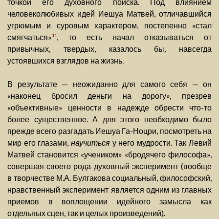
точкой его духовного поиска. Под влиянием
человеколюбивых идей Иешуа Матвей, отличавшийся
угрюмым и суровым характером, постепенно «стал
смягчаться»
, то есть начал отказываться от
11
привычных, твердых, казалось бы, навсегда
устоявшихся взглядов на жизнь.
В результате — неожиданно для самого себя — он
«наконец бросил деньги на дорогу», презрев
«объективные» ценности в надежде обрести что-то
более существенное. А для этого необходимо было
прежде всего разгадать Иешуа Га-Ноцри, посмотреть на
мир его глазами,
научиться
у него мудрости. Так Левий
Матвей становится «учеником» «бродячего философа»,
совершая своего рода духовный эксперимент (вообще
в творчестве М.А. Булгакова социальный, философский,
нравственный эксперимент является одним из главных
приемов в воплощении идейного замысла как
отдельных сцен, так и целых произведений).