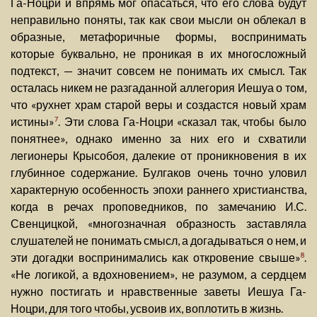
Га-Ноцри и впрямь мог опасаться, что его слова будут
неправильно поняты, так как свои мысли он облекал в
образные, метафоричные формы, воспринимать
которые буквально, не проникая в их многосложный
подтекст, — значит совсем не понимать их смысл. Так
осталась никем не разгаданной аллегория Иешуа о том,
что «рухнет храм старой веры и создастся новый храм
истины»
. Эти слова Га-Ноцри «сказал так, чтобы было
7
понятнее», однако именно за них его и схватили
легионеры Крысобоя, далекие от проникновения в их
глубинное содержание. Булгаков очень точно уловил
характерную особенность эпохи раннего христианства,
когда в речах проповедников, по замечанию И.С.
Свенцицкой, «многозначная образность заставляла
слушателей не понимать смысл, а догадываться о нем, и
эти догадки воспринимались как откровение свыше»
.
8
«Не логикой, а вдохновением», не разумом, а сердцем
нужно постигать и нравственные заветы Иешуа Га-
Ноцри, для того чтобы, усвоив их, воплотить в жизнь.