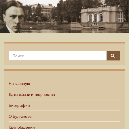
Михаил Булгаков
На главную
Даты жизни и творчества
Биография
О Булгакове
Круг общения