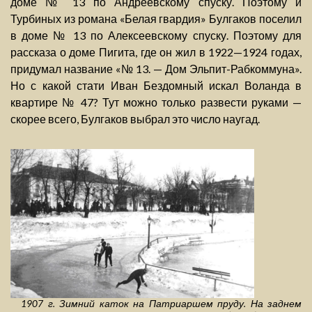
доме № 13 по Андреевскому спуску. Поэтому и
Турбиных из романа «Белая гвардия» Булгаков поселил
в доме № 13 по Алексеевскому спуску. Поэтому для
рассказа о доме Пигита, где он жил в 1922—1924 годах,
придумал название «№ 13. — Дом Эльпит-Рабкоммуна».
Но с какой стати Иван Бездомный искал Воланда в
квартире № 47? Тут можно только развести руками —
скорее всего, Булгаков выбрал это число наугад.
1907 г. Зимний каток на Патриаршем пруду. На заднем