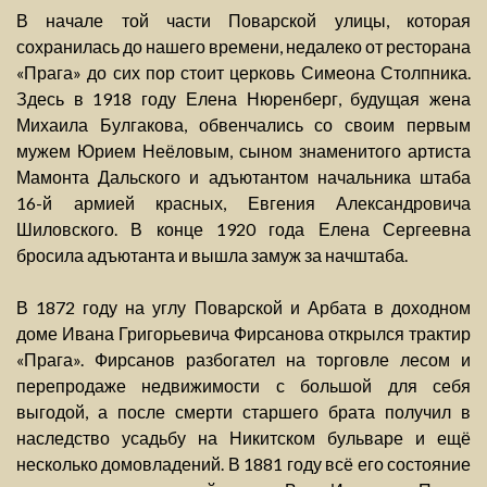
В начале той части Поварской улицы, которая
сохранилась до нашего времени, недалеко от ресторана
«Прага» до сих пор стоит церковь Симеона Столпника.
Здесь в 1918 году Елена Нюренберг, будущая жена
Михаила Булгакова, обвенчались со своим первым
мужем Юрием Неёловым, сыном знаменитого артиста
Мамонта Дальского и адъютантом начальника штаба
16-й армией красных, Евгения Александровича
Шиловского. В конце 1920 года Елена Сергеевна
бросила адъютанта и вышла замуж за начштаба.
В 1872 году на углу Поварской и Арбата в доходном
доме Ивана Григорьевича Фирсанова открылся трактир
«Прага». Фирсанов разбогател на торговле лесом и
перепродаже недвижимости с большой для себя
выгодой, а после смерти старшего брата получил в
наследство усадьбу на Никитском бульваре и ещё
несколько домовладений. В 1881 году всё его состояние