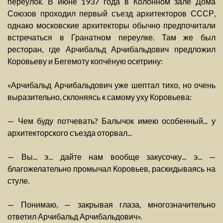
переулок. В июне 1937 года в Колонном зале Дома
Союзов проходил первый съезд архитекторов СССР,
однако московские архитекторы обычно предпочитали
встречаться в Гранатном переулке. Там же был
ресторан, где Арчибальд Арчибальдович предложил
Коровьеву и Бегемоту копчёную осетрину:
«Арчибальд Арчибальдович уже шептал тихо, но очень
выразительно, склоняясь к самому уху Коровьева:
— Чем буду потчевать? Балычок имею особенный... у
архитекторского съезда оторвал...
— Вы... э... дайте нам вообще закусочку... э... —
благожелательно промычал Коровьев, раскидываясь на
стуле.
— Понимаю, — закрывая глаза, многозначительно
ответил Арчибальд Арчибальдович».