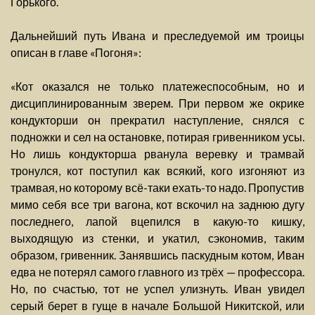
Горького.
Дальнейший путь Ивана и преследуемой им троицы
описан в главе «Погоня»:
«Кот оказался не только платежеспособным, но и
дисциплинированным зверем. При первом же окрике
кондукторши он прекратил наступление, снялся с
подножки и сел на остановке, потирая гривенником усы.
Но лишь кондукторша рванула веревку и трамвай
тронулся, кот поступил как всякий, кого изгоняют из
трамвая, но которому всё-таки ехать-то надо. Пропустив
мимо себя все три вагона, кот вскочил на заднюю дугу
последнего, лапой вцепился в какую-то кишку,
выходящую из стенки, и укатил, сэкономив, таким
образом, гривенник. Занявшись паскудным котом, Иван
едва не потерял самого главного из трёх — профессора.
Но, по счастью, тот не успел улизнуть. Иван увидел
серый берет в гуще в начале Большой Никитской, или