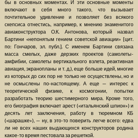
бы в основных моментах. И эти основные моменты
включают в себя много такого, что вызывает
почтительное удивление и позволяет без всякого
скепсиса отнестись, например, к мнению знаменитого
авиаконструктора О.К. Антонова, который назвал
Бартини «непонятым гением советской авиации» [цит.
по: Гончаров, эл. публ.]. С именем Бартини связана
масса смелых, даже дерзких проектов (самолеты-
амфибии, самолеты вертикального взлета, реактивная
авиация, экранопланы и т. д.), еще больше идей, многие
из которых до сих пор не только не осуществлены, но и
не осмыслены по-настоящему. А еще — интерес к
теоретической физике, к космогонии, попытки
разработать теорию шестимерного мира. Кроме того,
его биография включает арест («итальянский шпион») и
десять лет заключения, работу в тюремном КБ
(«шарашке»), — ну, в это-то поверить легче всего: едва
ли не всех наших выдающихся конструкторов родина
какое-то время пестовала за решеткой.