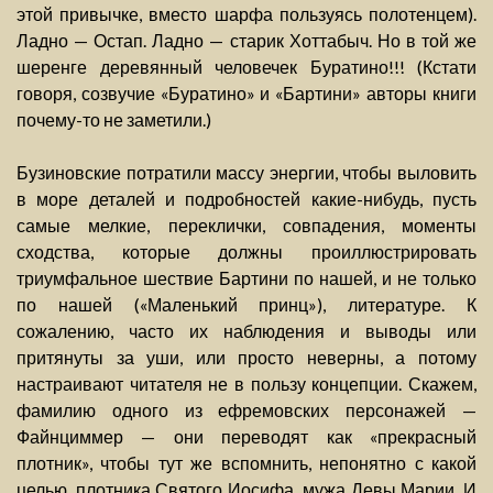
этой привычке, вместо шарфа пользуясь полотенцем).
Ладно — Остап. Ладно — старик Хоттабыч. Но в той же
шеренге деревянный человечек Буратино!!! (Кстати
говоря, созвучие «Буратино» и «Бартини» авторы книги
почему-то не заметили.)
Бузиновские потратили массу энергии, чтобы выловить
в море деталей и подробностей какие-нибудь, пусть
самые мелкие, переклички, совпадения, моменты
сходства, которые должны проиллюстрировать
триумфальное шествие Бартини по нашей, и не только
по нашей («Маленький принц»), литературе. К
сожалению, часто их наблюдения и выводы или
притянуты за уши, или просто неверны, а потому
настраивают читателя не в пользу концепции. Скажем,
фамилию одного из ефремовских персонажей —
Файнциммер — они переводят как «прекрасный
плотник», чтобы тут же вспомнить, непонятно с какой
целью, плотника Святого Иосифа, мужа Девы Марии. И