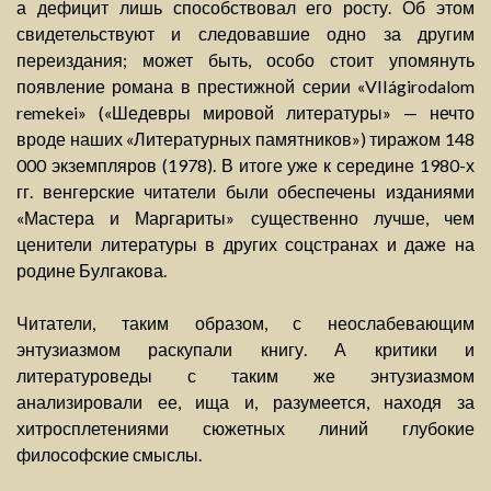
а дефицит лишь способствовал его росту. Об этом
свидетельствуют и следовавшие одно за другим
переиздания; может быть, особо стоит упомянуть
появление романа в престижной серии «VIIágirodalom
remekei» («Шедевры мировой литературы» — нечто
вроде наших «Литературных памятников») тиражом 148
000 экземпляров (1978). В итоге уже к середине 1980-х
гг. венгерские читатели были обеспечены изданиями
«Мастера и Маргариты» существенно лучше, чем
ценители литературы в других соцстранах и даже на
родине Булгакова.
Читатели, таким образом, с неослабевающим
энтузиазмом раскупали книгу. А критики и
литературоведы с таким же энтузиазмом
анализировали ее, ища и, разумеется, находя за
хитросплетениями сюжетных линий глубокие
философские смыслы.