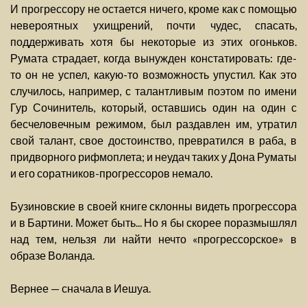
И прогрессору не остается ничего, кроме как с помощью
невероятных ухищрений, почти чудес, спасать,
поддерживать хотя бы некоторые из этих огоньков.
Румата страдает, когда вынужден констатировать: где-
то он не успел, какую-то возможность упустил. Как это
случилось, например, с талантливым поэтом по имени
Гур Сочинитель, который, оставшись один на один с
бесчеловечным режимом, был раздавлен им, утратил
свой талант, свое достоинство, превратился в раба, в
придворного рифмоплета; и неудач таких у Дона Руматы
и его соратников-прогрессоров немало.
Бузиновские в своей книге склонны видеть прогрессора
и в Бартини. Может быть... Но я бы скорее поразмышлял
над тем, нельзя ли найти нечто «прогрессорское» в
образе Воланда.
Вернее — сначала в Иешуа.