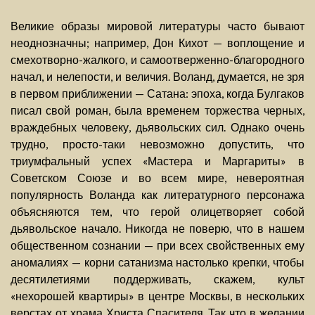
Великие образы мировой литературы часто бывают
неоднозначны; например, Дон Кихот — воплощение и
смехотворно-жалкого, и самоотверженно-благородного
начал, и нелепости, и величия. Воланд, думается, не зря
в первом приближении — Сатана: эпоха, когда Булгаков
писал свой роман, была временем торжества черных,
враждебных человеку, дьявольских сил. Однако очень
трудно, просто-таки невозможно допустить, что
триумфальный успех «Мастера и Маргариты» в
Советском Союзе и во всем мире, невероятная
популярность Воланда как литературного персонажа
объясняются тем, что герой олицетворяет собой
дьявольское начало. Никогда не поверю, что в нашем
общественном сознании — при всех свойственных ему
аномалиях — корни сатанизма настолько крепки, чтобы
десятилетиями поддерживать, скажем, культ
«нехорошей квартиры» в центре Москвы, в нескольких
верстах от храма Христа Спасителя. Так что в желании