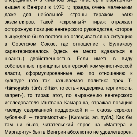
вышел в Венгрии в 1970 г.; правда, очень маленьким
даже для небольшой страны тиражом: 5600
экземпляров. Такой «скромный» тираж отражает
осторожную позицию венгерского руководства, которое
вынуждено было постоянно оглядываться на ситуацию
в Советском Союзе, где отношение к Булгакову
характеризовалось (здесь не место вдаваться в
нюансы) двойственностью. Если иметь в виду
собственные принципы венгерской коммунистической
власти, сформулированные ею по отношению к
культуре (это так называемая политика трех Т:
«támogatás, tűrés, tiltás», то есть «поддержка, терпимость,
запрет»), то тираж этот, по выражению венгерского
исследователя Иштвана Камараша, отражал позицию
«между сдержанной поддержкой и — сквозь скрежет
зубовный — терпимостью» [Kamarás, эл. публ.]. Как бы
там ни было, читательский спрос на «Мастера и
Маргариту» был в Венгрии абсолютно не удовлетворен,