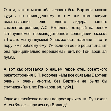
О том, какого масштаба человек был Бартини, можно
судить по приведенному в том же компендиуме
высказыванию еще одного лидера нашего
самолетостроения, А.С. Яковлева, который на одном
затянувшемся производственном совещании сказал:
«Что это мы тут шумим? У нас же есть Бартини — вот и
поручим проблему ему! Уж если он ее не решит, значит,
она принципиально нерешаема» [цит. по: Гончаров, эл.
публ.].
А вот как отозвался о нашем герое отец советского
ракетостроения С.П. Королев: «Мы все обязаны Бартини
очень и очень многим, без Бартини не было бы
спутника» [цит. по: Гончаров, эл. публ.].
Однако неизбежно встает вопрос: при чем тут Булгаков?
А тем более — при чем тут Воланд?