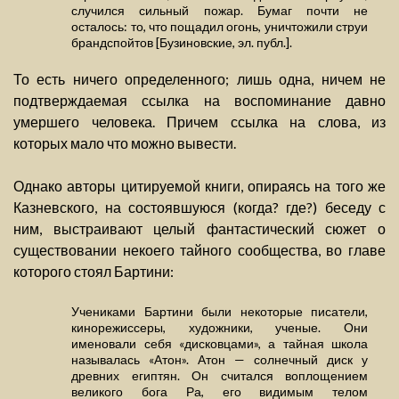
случился сильный пожар. Бумаг почти не
осталось: то, что пощадил огонь, уничтожили струи
брандспойтов [Бузиновские, эл. публ.].
То есть ничего определенного; лишь одна, ничем не
подтверждаемая ссылка на воспоминание давно
умершего человека. Причем ссылка на слова, из
которых мало что можно вывести.
Однако авторы цитируемой книги, опираясь на того же
Казневского, на состоявшуюся (когда? где?) беседу с
ним, выстраивают целый фантастический сюжет о
существовании некоего тайного сообщества, во главе
которого стоял Бартини:
Учениками Бартини были некоторые писатели,
кинорежиссеры, художники, ученые. Они
именовали себя «дисковцами», а тайная школа
называлась «Атон». Атон — солнечный диск у
древних египтян. Он считался воплощением
великого бога Ра, его видимым телом