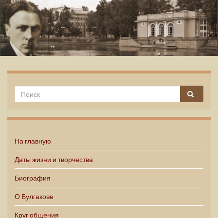
Михаил Булгаков
На главную
Даты жизни и творчества
Биография
О Булгакове
Круг общения