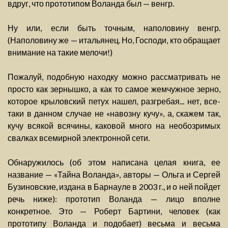
вдруг, что прототипом Воланда был — венгр.
Ну или, если быть точным, наполовину венгр.
(Наполовину же — итальянец. Но, Господи, кто обращает
внимание на такие мелочи!)
Пожалуй, подобную находку можно рассматривать не
просто как зернышко, а как то самое жемчужное зерно,
которое крыловский петух нашел, разгребая... нет, все-
таки в данном случае не «навозну кучу», а, скажем так,
кучу всякой всячины, каковой много на необозримых
свалках всемирной электронной сети.
Обнаружилось (об этом написана целая книга, ее
название — «Тайна Воланда», авторы — Ольга и Сергей
Бузиновские, издана в Барнауле в 2003 г., и о ней пойдет
речь ниже): прототип Воланда — лицо вполне
конкретное. Это — Роберт Бартини, человек (как
прототипу Воланда и подобает) весьма и весьма