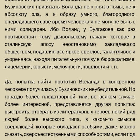
Бузиновских привязать Воланда не к князю тьмы, не к
абсолюту зла, а к образу умного, благородного,
опередившего свое время человека я не могу не быть с
ними солидарен. Ибо Воланд у Булгакова как раз
противостоит тому дьявольскому началу, которое в
сталинскую эпоху неостановимо завладевало
обществом, подавляя все яркое, светлое, талантливое и
укореняясь, находя питательную почву в бюрократизме,
лицемерии, корысти, мелочности, пошлости и т. п.
Да, попытка найти прототип Воланда в конкретном
человеке получилась у Бузиновских неубедительной. Но
гораздо более плодотворной, или, во всяком случае,
более интересной, представляется другая попытка:
выстроить, отобрать из литературных героев некий ряд
людей более высокого типа, в каком-то смысле
сверхлюдей, которые обладают особыми, даже, можно
сказать, сверхъестественными способностями, если под