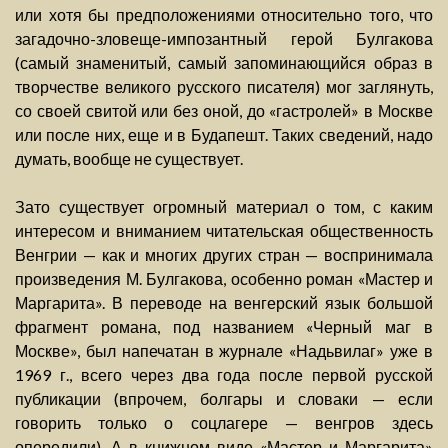
или хотя бы предположениями относительно того, что
загадочно-зловеще-импозантный герой Булгакова
(самый знаменитый, самый запоминающийся образ в
творчестве великого русского писателя) мог заглянуть,
со своей свитой или без оной, до «гастролей» в Москве
или после них, еще и в Будапешт. Таких сведений, надо
думать, вообще не существует.
Зато существует огромный материал о том, с каким
интересом и вниманием читательская общественность
Венгрии — как и многих других стран — воспринимала
произведения М. Булгакова, особенно роман «Мастер и
Маргарита». В переводе на венгерский язык большой
фрагмент романа, под названием «Черный маг в
Москве», был напечатан в журнале «Надьвилаг» уже в
1969 г., всего через два года после первой русской
публикации (впрочем, болгары и словаки — если
говорить только о соцлагере — венгров здесь
опередили). А в книжном виде «Мастер и Маргарита»