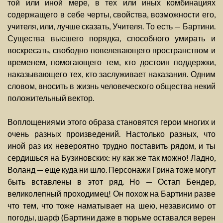
той или иной мере, в тех или иных комбинациях
содержащего в себе черты, свойства, возможности его,
учителя, или, лучше сказать, Учителя. То есть — Бартини.
Существа высшего порядка, способного умирать и
воскресать, свободно повелевающего пространством и
временем, помогающего тем, кто достоин поддержки,
наказывающего тех, кто заслуживает наказания. Одним
словом, вносить в жизнь человеческого общества некий
положительный вектор.
Воплощениями этого образа становятся герои многих и
очень разных произведений. Настолько разных, что
иной раз их невероятно трудно поставить рядом, и ты
сердишься на Бузиновских: ну как же так можно! Ладно,
Воланд — еще куда ни шло. Персонажи Грина тоже могут
быть вставлены в этот ряд. Но — Остап Бендер,
великолепный проходимец! Он похож на Бартини разве
что тем, что тоже наматывает на шею, независимо от
погоды, шарф (Бартини даже в тюрьме оставался верен