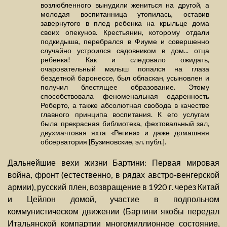
возлюбленного вынудили жениться на другой, а
молодая воспитанница утопилась, оставив
завернутого в плед ребенка на крыльце дома
своих опекунов. Крестьянин, которому отдали
подкидыша, перебрался в Фиуме и совершенно
случайно устроился садовником в дом... отца
ребенка! Как и следовало ожидать,
очаровательный малыш попался на глаза
бездетной баронессе, был обласкан, усыновлен и
получил блестящее образование. Этому
способствовала феноменальная одаренность
Роберто, а также абсолютная свобода в качестве
главного принципа воспитания. К его услугам
была прекрасная библиотека, фехтовальный зал,
двухмачтовая яхта «Регина» и даже домашняя
обсерватория [Бузиновские, эл. публ.].
Дальнейшие вехи жизни Бартини: Первая мировая
война, фронт (естественно, в рядах австро-венгерской
армии), русский плен, возвращение в 1920 г. через Китай
и Цейлон домой, участие в подпольном
коммунистическом движении (Бартини якобы передал
Итальянской компартии многомиллионное состояние,