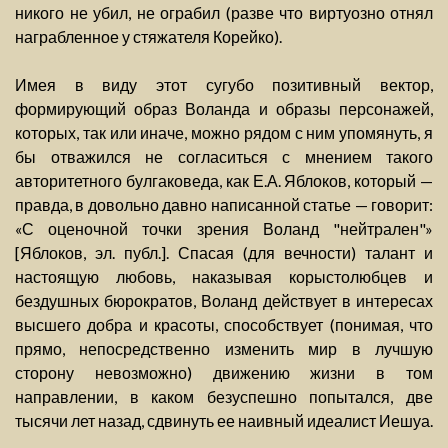
никого не убил, не ограбил (разве что виртуозно отнял
награбленное у стяжателя Корейко).
Имея в виду этот сугубо позитивный вектор,
формирующий образ Воланда и образы персонажей,
которых, так или иначе, можно рядом с ним упомянуть, я
бы отважился не согласиться с мнением такого
авторитетного булгаковеда, как Е.А. Яблоков, который —
правда, в довольно давно написанной статье — говорит:
«С оценочной точки зрения Воланд "нейтрален"»
[Яблоков, эл. публ.]. Спасая (для вечности) талант и
настоящую любовь, наказывая корыстолюбцев и
бездушных бюрократов, Воланд действует в интересах
высшего добра и красоты, способствует (понимая, что
прямо, непосредственно изменить мир в лучшую
сторону невозможно) движению жизни в том
направлении, в каком безуспешно попытался, две
тысячи лет назад, сдвинуть ее наивный идеалист Иешуа.