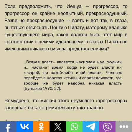
Если предположить, что Иешуа — прогрессор, то
прогрессор он крайне неопытный, прекраснодушный.
Разве не прекраснодушие — взять и вот так, в глаза,
пытаться объяснять Понтию Пилату, матерому владыке
существующего мира, каков должен быть этот мир в
соответствии с некими идеальными, в глазах Пилата не
имеющими никакого смысла представлениями?
...Всякая власть является насилием над людьми
и... настанет время, когда не будет власти ни
кесарей, ни какой-либо иной власти. Человек
перейдет в царство истины и справедливости, где
вообще не будет надобна никакая власть
[Булгаков 1990: 32].
Немудрено, что миссия этого неумелого «прогрессора»
завершается так стремительно и так страшно.
Воланд — либо новое воплощение того, давнего
«прогрессора», либо другой прогрессор,