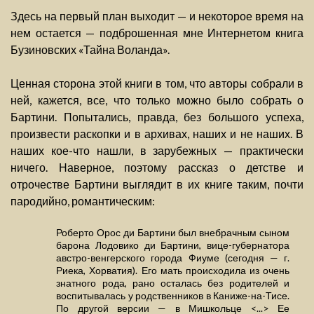
Здесь на первый план выходит — и некоторое время на
нем остается — подброшенная мне Интернетом книга
Бузиновских «Тайна Воланда».
Ценная сторона этой книги в том, что авторы собрали в
ней, кажется, все, что только можно было собрать о
Бартини. Попытались, правда, без большого успеха,
произвести раскопки и в архивах, наших и не наших. В
наших кое-что нашли, в зарубежных — практически
ничего. Наверное, поэтому рассказ о детстве и
отрочестве Бартини выглядит в их книге таким, почти
пародийно, романтическим:
Роберто Орос ди Бартини был внебрачным сыном
барона Лодовико ди Бартини, вице-губернатора
австро-венгерского города Фиуме (сегодня — г.
Риека, Хорватия). Его мать происходила из очень
знатного рода, рано осталась без родителей и
воспитывалась у родственников в Каниже-на-Тисе.
По другой версии — в Мишкольце <...> Ее