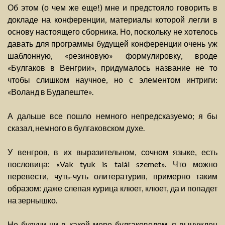
Об этом (о чем же еще!) мне и предстояло говорить в
докладе на конференции, материалы которой легли в
основу настоящего сборника. Но, поскольку не хотелось
давать для программы будущей конференции очень уж
шаблонную, «резиновую» формулировку, вроде
«Булгаков в Венгрии», придумалось название не то
чтобы слишком научное, но с элементом интриги:
«Воланд в Будапеште».
А дальше все пошло немного непредсказуемо; я бы
сказал, немного в булгаковском духе.
У венгров, в их выразительном, сочном языке, есть
пословица: «Vak tyuk is talál szemet». Что можно
перевести, чуть-чуть олитературив, примерно таким
образом: даже слепая курица клюет, клюет, да и попадет
на зернышко.
Не будучи ни в какой мере булгаковедом, я вынужден