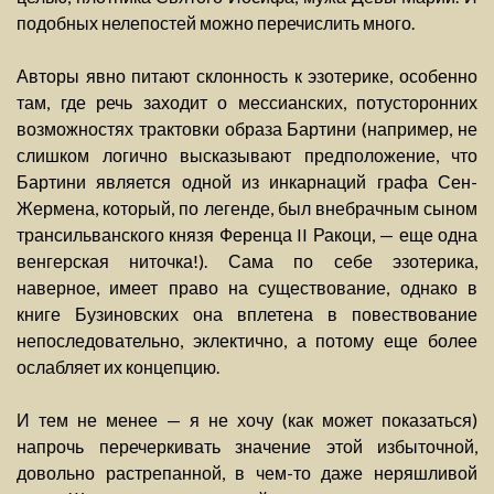
подобных нелепостей можно перечислить много.
Авторы явно питают склонность к эзотерике, особенно
там, где речь заходит о мессианских, потусторонних
возможностях трактовки образа Бартини (например, не
слишком логично высказывают предположение, что
Бартини является одной из инкарнаций графа Сен-
Жермена, который, по легенде, был внебрачным сыном
трансильванского князя Ференца II Ракоци, — еще одна
венгерская ниточка!). Сама по себе эзотерика,
наверное, имеет право на существование, однако в
книге Бузиновских она вплетена в повествование
непоследовательно, эклектично, а потому еще более
ослабляет их концепцию.
И тем не менее — я не хочу (как может показаться)
напрочь перечеркивать значение этой избыточной,
довольно растрепанной, в чем-то даже неряшливой