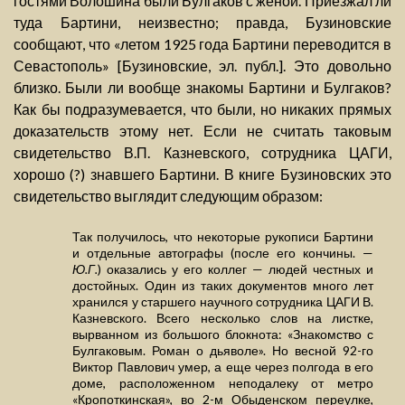
гостями Волошина были Булгаков с женой. Приезжал ли
туда Бартини, неизвестно; правда, Бузиновские
сообщают, что «летом 1925 года Бартини переводится в
Севастополь» [Бузиновские, эл. публ.]. Это довольно
близко. Были ли вообще знакомы Бартини и Булгаков?
Как бы подразумевается, что были, но никаких прямых
доказательств этому нет. Если не считать таковым
свидетельство В.П. Казневского, сотрудника ЦАГИ,
хорошо (?) знавшего Бартини. В книге Бузиновских это
свидетельство выглядит следующим образом:
Так получилось, что некоторые рукописи Бартини
и отдельные автографы (после его кончины. —
Ю.Г.
) оказались у его коллег — людей честных и
достойных. Один из таких документов много лет
хранился у старшего научного сотрудника ЦАГИ В.
Казневского. Всего несколько слов на листке,
вырванном из большого блокнота: «Знакомство с
Булгаковым. Роман о дьяволе». Но весной 92-го
Виктор Павлович умер, а еще через полгода в его
доме, расположенном неподалеку от метро
«Кропоткинская», во 2-м Обыденском переулке,