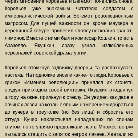
Через мгновение Коровьев и Бегемот появились снова.
Коровьев уже знакомым читателю солдатом с
империалистической войны, Бегемот революционным
матросом. Для пущей важности он, кроме маузера в
деревянной кобуре, привесил к поясу несколько гранат-
лимонок. Вместе с ними был и комиссар Кошкин, то есть
Азазелло. Якушкин сразу узнал излюбленных
персонажей советской драматургии.
Коровьев отомкнул задвижку дверцы, та распахнулась
настежь. На подножке висели какие-то люди. Коровьев с
криком «Именем революции!» принялся их сгонять,
орудуя прикладом своей винтовки. Якушкин отодвинул
штору на окне, прильнул к стеклу. Он увидел, как двое в
овчинах лезли на козлы с явным намерением добраться
до кучера в треуголке (но без лица) и сбросить его
оттуда. Кучер нахлестывал нападавших по спинам
кнутом, но те упрямо продолжали лезть. Множество рук
пытались стащить с запяток негров лакеев. Хватали их