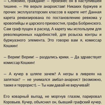
— Спокойно, граждане! — произнес он в наступившей
тишине. — Не верьте анархистам! Никаких буржуев и
прочих эксплуататорских классов в карете нет! Данная
карета реквизирована по постановлению ревкома у
кровопийцы и царского прихвостня, графа Бобринского.
Сам граф пущен в расход. А карету мы используем для
революционных надобностей, для розыска контры и
буржуазного элемента. Это говорю вам я, комиссар
Кошкин!
— Верим! Верим! — раздались крики. — Да здравствует
комиссар Кошкин!
— А кучер в шляпе зачем? А негры в ливреях на
запятках? — не унимался амбал-анархист (возможно,
также и террорист). — Ты нам давай не вкручивай!
Его коварный выпад, не моргнув глазом, парировал
Коровьев. Кучер, объяснил он, бывший графский кучер.