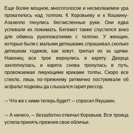
Еще более мощное, многоголосое и несмолкаемое ура
прокатилось над толпою. К Коровьеву и к Кошкину-
Азазелло тянулись бесчисленные руки. Они едва
успевали их пожимать. Бегемот также спустился вниз
для обмена рукопожатиями с толпою. У женщин,
которые были с малыми детишками, спрашивал, сколько
детишкам годиков, как зовут, трепал их за щечки.
Наконец все трое вернулись в карету. Дверца
захлопнулась, и карета снова тронулась в путь,
провожаемая ликующими криками толпы. Скоро все
стихло, лишь по-прежнему ритмично постукивали об
асфальт подковы да слышался скрип рессор.
— Что же с ними теперь будет? — спросил Якушкин.
— А ничего, — беззаботно отвечал Коровьев. Вся троица
успела принять прежнее свое обличье.