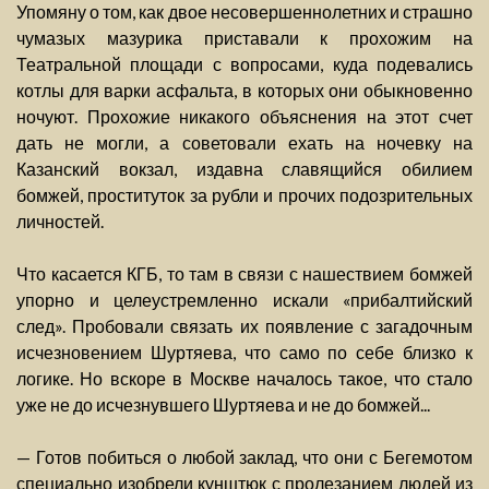
Упомяну о том, как двое несовершеннолетних и страшно
чумазых мазурика приставали к прохожим на
Театральной площади с вопросами, куда подевались
котлы для варки асфальта, в которых они обыкновенно
ночуют. Прохожие никакого объяснения на этот счет
дать не могли, а советовали ехать на ночевку на
Казанский вокзал, издавна славящийся обилием
бомжей, проституток за рубли и прочих подозрительных
личностей.
Что касается КГБ, то там в связи с нашествием бомжей
упорно и целеустремленно искали «прибалтийский
след». Пробовали связать их появление с загадочным
исчезновением Шуртяева, что само по себе близко к
логике. Но вскоре в Москве началось такое, что стало
уже не до исчезнувшего Шуртяева и не до бомжей...
— Готов побиться о любой заклад, что они с Бегемотом
специально изобрели кунштюк с пролезанием людей из