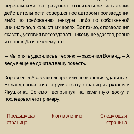
нереальными он разумеет сознательное искажение
действительности, совершенное автором произведения
либо по требованию цензуры, либо по собственной
инициативе, в корыстных целях. Вот такие, с позволения
сказать, условия воссоздавать никому не удастся, равно
и героев. Да и не к чему это.
— Мы опять ударились в теорию, — закончил Воланд. — А
ведь я еще не дочитал вашу повесть.
Коровьев и Азазелло испросили позволения удалиться.
Воланд снова взял в руки стопку страниц из рукописи
Якушкина. Бегемот вспрыгнул на каминную доску и
последовал его примеру.
Предыдущая
К оглавлению
Следующая
страница
страница