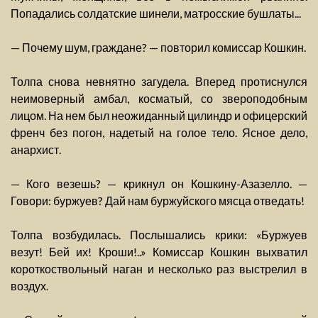
Попадались солдатские шинели, матросские бушлаты...
— Почему шум, граждане? — повторил комиссар Кошкин.
Толпа снова невнятно загудела. Вперед протиснулся
неимоверный амбал, косматый, со звероподобным
лицом. На нем был неожиданный цилиндр и офицерский
френч без погон, надетый на голое тело. Ясное дело,
анархист.
— Кого везешь? — крикнул он Кошкину-Азазелло. —
Говори: буржуев? Дай нам буржуйского мясца отведать!
Толпа возбудилась. Послышались крики: «Буржуев
везут! Бей их! Кроши!..» Комиссар Кошкин выхватил
короткоствольный наган и несколько раз выстрелил в
воздух.