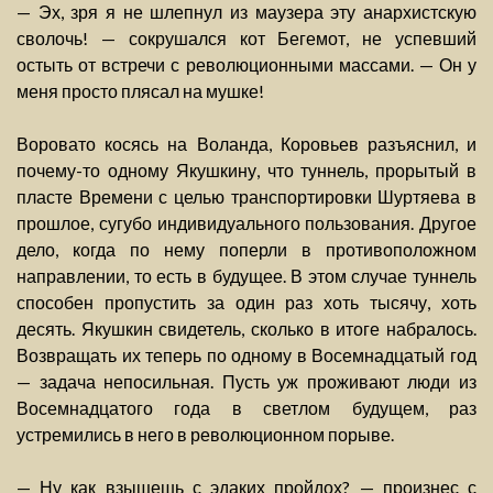
— Эх, зря я не шлепнул из маузера эту анархистскую
сволочь! — сокрушался кот Бегемот, не успевший
остыть от встречи с революционными массами. — Он у
меня просто плясал на мушке!
Воровато косясь на Воланда, Коровьев разъяснил, и
почему-то одному Якушкину, что туннель, прорытый в
пласте Времени с целью транспортировки Шуртяева в
прошлое, сугубо индивидуального пользования. Другое
дело, когда по нему поперли в противоположном
направлении, то есть в будущее. В этом случае туннель
способен пропустить за один раз хоть тысячу, хоть
десять. Якушкин свидетель, сколько в итоге набралось.
Возвращать их теперь по одному в Восемнадцатый год
— задача непосильная. Пусть уж проживают люди из
Восемнадцатого года в светлом будущем, раз
устремились в него в революционном порыве.
— Ну как взыщешь с эдаких пройдох? — произнес с