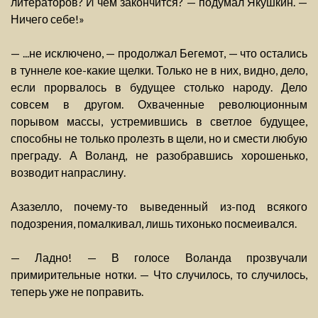
литераторов? И чем закончится? — подумал Якушкин. —
Ничего себе!»
— ...не исключено, — продолжал Бегемот, — что остались
в туннеле кое-какие щелки. Только не в них, видно, дело,
если прорвалось в будущее столько народу. Дело
совсем в другом. Охваченные революционным
порывом массы, устремившись в светлое будущее,
способны не только пролезть в щели, но и смести любую
преграду. А Воланд, не разобравшись хорошенько,
возводит напраслину.
Азазелло, почему-то выведенный из-под всякого
подозрения, помалкивал, лишь тихонько посмеивался.
— Ладно! — В голосе Воланда прозвучали
примирительные нотки. — Что случилось, то случилось,
теперь уже не поправить.