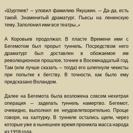
«Шуртяев? — уловил фамилию Якушкин. — Да-да, есть
такой. Знаменитый драматург. Пьесы на ленинскую
тему. Заполонил ими все театры...»
А Коровьев продолжал. В пласте Времени ими с
Бегемотом был прорыт туннель. Посредством него
драматург был доставлен в обожаемое им
революционное прошлое, точнее в Восемнадцатый год.
Там (или лучше сказать — тогда) его шлепнули чекисты
при попытке к бегству. В точности, как было ему
предсказано Воландом.
Далее на Бегемота была возложена совсем нехитрая
операция — заделать туннель намертво. Бегемот,
очевидно, выполнил ее неудовлетворительно. Проще
говоря, на халтурку. В туннеле остались щели, через
которые уже в нынешнее время проникла масса народа
из 1918 года.