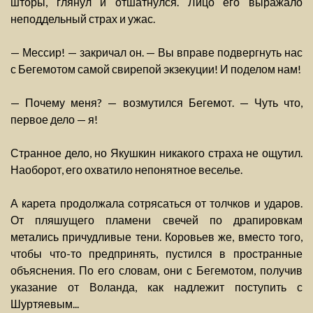
шторы, глянул и отшатнулся. Лицо его выражало
неподдельный страх и ужас.
— Мессир! — закричал он. — Вы вправе подвергнуть нас
с Бегемотом самой свирепой экзекуции! И поделом нам!
— Почему меня? — возмутился Бегемот. — Чуть что,
первое дело — я!
Странное дело, но Якушкин никакого страха не ощутил.
Наоборот, его охватило непонятное веселье.
А карета продолжала сотрясаться от толчков и ударов.
От пляшущего пламени свечей по драпировкам
метались причудливые тени. Коровьев же, вместо того,
чтобы что-то предпринять, пустился в пространные
объяснения. По его словам, они с Бегемотом, получив
указание от Воланда, как надлежит поступить с
Шуртяевым...