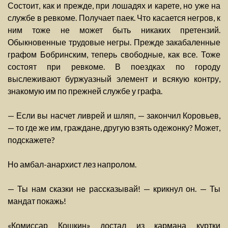
Состоит, как и прежде, при лошадях и карете, но уже на
службе в ревкоме. Получает паек. Что касается негров, к
ним тоже не может быть никаких претензий.
Обыкновенные трудовые негры. Прежде закабаленные
графом Бобринским, теперь свободные, как все. Тоже
состоят при ревкоме. В поездках по городу
выслеживают буржуазный элемент и всякую контру,
знакомую им по прежней службе у графа.
— Если вы насчет ливрей и шляп, — закончил Коровьев,
— то где же им, граждане, другую взять одежонку? Может,
подскажете?
Но амбал-анархист лез напролом.
— Ты нам сказки не рассказывай! — крикнул он. — Ты
мандат покажь!
«Комиссар Кошкин» достал из кармана куртки