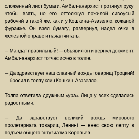
сложенный лист бумаги. Амбал-анархист протянул руку,
чтобы взять, но его оттолкнул пожилой сивоусый
рабочий в такой же, как и у Кошкина-Азазелло, кожаной
фуражке. Он взял бумагу, развернул, надел очки в
железной оправе и начал читать.
— Мандат правильный! — объявил он и вернул документ.
Амбал-анархист тотчас исчез в толпе.
— Да здравствует наш славный вождь товарищ Троцкий!
— бросил в толпу клич Кошкин-Азазелло.
Толпа ответила дружным «ура». Лица у всех сделались
радостными.
— Да здравствует великий вождь мирового
пролетариата товарищ Ленин! — внес свою лепту в
подъем общего энтузиазма Коровьев.