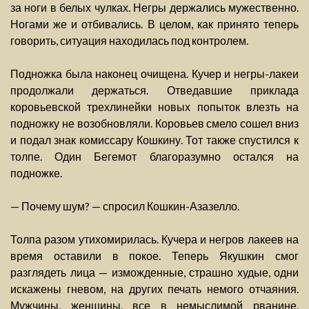
за ноги в белых чулках. Негры держались мужественно.
Ногами же и отбивались. В целом, как принято теперь
говорить, ситуация находилась под контролем.
Подножка была наконец очищена. Кучер и негры-лакеи
продолжали держаться. Отведавшие приклада
коровьевской трехлинейки новых попыток влезть на
подножку не возобновляли. Коровьев смело сошел вниз
и подал знак комиссару Кошкину. Тот также спустился к
толпе. Один Бегемот благоразумно остался на
подножке.
— Почему шум? — спросил Кошкин-Азазелло.
Толпа разом утихомирилась. Кучера и негров лакеев на
время оставили в покое. Теперь Якушкин смог
разглядеть лица — изможденные, страшно худые, одни
искажены гневом, на других печать немого отчаяния.
Мужчины, женщины, все в немыслимой рванине.