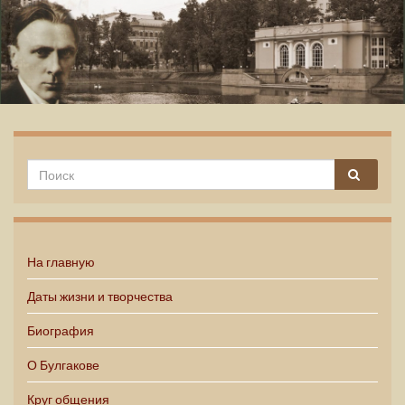
Михаил Булгаков
На главную
Даты жизни и творчества
Биография
О Булгакове
Круг общения