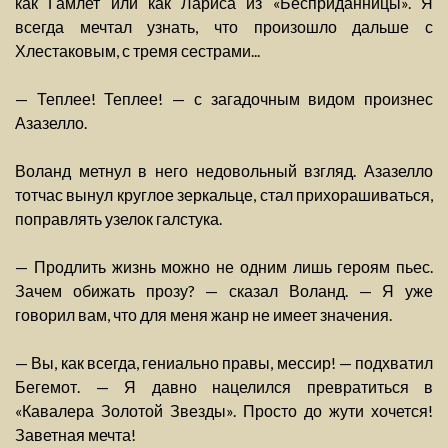
как Гамлет или как Лариса из «Бесприданницы». Я
всегда мечтал узнать, что произошло дальше с
Хлестаковым, с тремя сестрами...
— Теплее! Теплее! — с загадочным видом произнес
Азазелло.
Воланд метнул в него недовольный взгляд. Азазелло
тотчас вынул круглое зеркальце, стал прихорашиваться,
поправлять узелок галстука.
— Продлить жизнь можно не одним лишь героям пьес.
Зачем обижать прозу? — сказал Воланд. — Я уже
говорил вам, что для меня жанр не имеет значения.
— Вы, как всегда, гениально правы, мессир! — подхватил
Бегемот. — Я давно нацелился превратиться в
«Кавалера Золотой Звезды». Просто до жути хочется!
Заветная мечта!