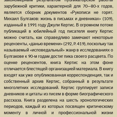
зарубежной критики, характерной для 70—80-х годов,
является сборник документов «Рукописи не горят.
Михаил Булгаков: жизнь в письмах и дневниках» (109),
изданный в 1991 году Джули Кертис. В огромном потоке
публикаций в юбилейный год писателя книгу Кертис
можно считать, как справедливо замечают некоторые
рецензенты, «данью времени» (292, P. 419), поскольку так
называемый «исповедальный» жанр в исследованиях о
Булгакове к 90-м годам достиг пика своего расцвета. По
оценке рецензентов, книга Кертис на этом фоне
отличается блестящей организацией материала. В книгу
входят как уже опубликованная корреспонденция, так и
собственный архив Кертис, собранный в результате
многолетних исследований. Кертис группирует записи
дневников и цитаты из писем в форме биографического
рассказа. Книга разделена на шесть хронологических
периодов, каждый из которых посвящен критическому
моменту в личной и профессиональной жизни