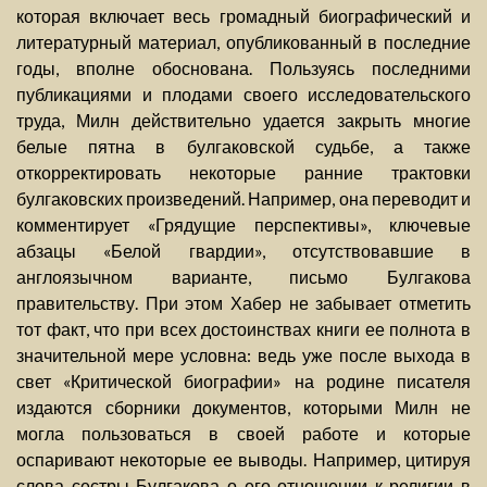
которая включает весь громадный биографический и
литературный материал, опубликованный в последние
годы, вполне обоснована. Пользуясь последними
публикациями и плодами своего исследовательского
труда, Милн действительно удается закрыть многие
белые пятна в булгаковской судьбе, а также
откорректировать некоторые ранние трактовки
булгаковских произведений. Например, она переводит и
комментирует «Грядущие перспективы», ключевые
абзацы «Белой гвардии», отсутствовавшие в
англоязычном варианте, письмо Булгакова
правительству. При этом Хабер не забывает отметить
тот факт, что при всех достоинствах книги ее полнота в
значительной мере условна: ведь уже после выхода в
свет «Критической биографии» на родине писателя
издаются сборники документов, которыми Милн не
могла пользоваться в своей работе и которые
оспаривают некоторые ее выводы. Например, цитируя
слова сестры Булгакова о его отношении к религии в