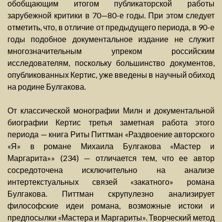
обобщающим итогом публикаторской работы
зарубежной критики в 70—80-е годы. При этом следует
отметить, что, в отличие от предыдущего периода, в 90-е
годы подобное документальное издание не служит
многозначительным упреком российским
исследователям, поскольку большинство документов,
опубликованных Кертис, уже введены в научный обиход
на родине Булгакова.
От классической монографии Милн и документальной
биографии Кертис третья заметная работа этого
периода — книга Риты Питтман «Раздвоение авторского
«Я» в романе Михаила Булгакова «Мастер и
Маргарита»» (234) — отличается тем, что ее автор
сосредоточена исключительно на анализе
интертекстуальных связей «закатного» романа
Булгакова. Питтман скрупулезно анализирует
философские идеи романа, возможные истоки и
предпосылки «Мастера и Маргариты». Творческий метод