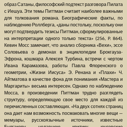
образ Сатаны, философский подтекст разговора Пилата
с Иешуа. Эти темы Питтман считает наиболее важными
для толкования романа. Биографические факты, по
наблюдению Роллберга, «даны постольку, поскольку они
могут подтвердить тезисы Питтман, сформулированные
на интерпретации одного только текста» (256, P. 864).
Кевин Мосс замечает, что анализ сборника «Вехи», эссе
Соловьева о демонах в энциклопедии Брокгауза-
Эфрона, кошмара Алексея Турбина, встречи с чертом
Ивана Карамазова, работы Павла Флоренского о
геометрии, «Жизни Иисуса» Э. Ренана и «Плахи» Ч.
Айтматова в качестве фона для понимания «Мастера и
Маргариты» весьма интересен. Однако по наблюдению
Мосса, в произведении Питтман трудно разглядеть
структуру, определяющую свое место для каждой из
перечисленных составляющих. «На двух сотнях страниц
она дает нам возможность посмаковать многие вещи —
мемуары, русскоязычные источники, известные
Булгакову, недавнюю критику, юнговские