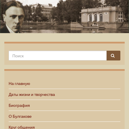
Михаил Булгаков
На главную
Даты жизни и творчества
Биография
О Булгакове
Круг общения