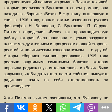
предшествующий написанию романа. Зачатки тех идей,
которые реализовал Булгаков в своем романе, она
находит в сборнике «Вехи». В эту книгу, вышедшую в
свет в 1908 году, вошли статьи известных русских
философов Н. Бердяева, С. Булгакова, П. Струве.
Питтман определяет «Вехи» как пропагандистскую
работу, которая была написана с целью разрушить
альянс между атеизмом и прогрессом с одной стороны,
религий и политическим консерватизмом — с другой.
Авторы сборника считают революцию 1905 года
реально ощутимым симптомом болезни, которая
поразила радикальную интеллигенцию, и «Вехи» были
задуманы, чтобы дать ответ на эти события, вынудить
радикалов взять на себя ответственность за
происшедшее.
Хотя Питтман считает очевидным, что Булгакову не
было смысла отстаивать христианский идеализм в
«Мастере и Маргарите», роман, на ее взгляд, можно