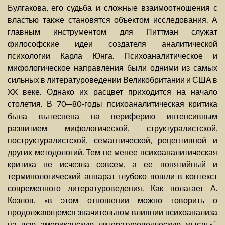
Булгакова, его судьба и сложные взаимоотношения с
властью также становятся объектом исследования. А
главным инструментом для Питтман служат
философские идеи создателя аналитической
психологии Карла Юнга. Психоаналитическое и
мифологическое направления были одними из самых
сильных в литературоведении Великобритании и США в
XX веке. Однако их расцвет приходится на начало
столетия. В 70—80-годы психоаналитическая критика
была вытеснена на периферию интенсивным
развитием мифологической, структуралистской,
поструктуралистской, семантической, рецептивной и
других методологий. Тем не менее психоаналитическая
критика не исчезла совсем, а ее понятийный и
терминологический аппарат глубоко вошли в контекст
современного литературоведения. Как полагает А.
Козлов, «в этом отношении можно говорить о
продолжающемся значительном влиянии психоанализа
на всю американскую литературоведческую мысль»
.
1