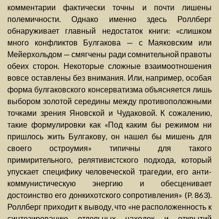
комментарии фактически точны и почти лишены
полемичности. Однако именно здесь Роллберг
обнаруживает главный недостаток книги: «слишком
много конфликтов Булгакова — с Маяковским или
Мейерхольдом — смягчены ради сомнительной правоты
обеих сторон. Некоторые сложные взаимоотношения
вовсе оставлены без внимания. Или, например, особая
форма булгаковского консерватизма объясняется лишь
выбором золотой середины между противоположными
точками зрения Яновской и Чудаковой. К сожалению,
такие формулировки как «Под каким бы режимом ни
пришлось жить Булгакову, он нашел бы мишень для
своего остроумия» типичны для такого
примирительного, релятивистского подхода, который
упускает специфику человеческой трагедии, его анти-
коммунистическую энергию и обесценивает
достоинство его донкихотского сопротивления» (P. 863).
Роллберг приходит к выводу, что «не расположенность к
синтезированию отдельных находок и открытий