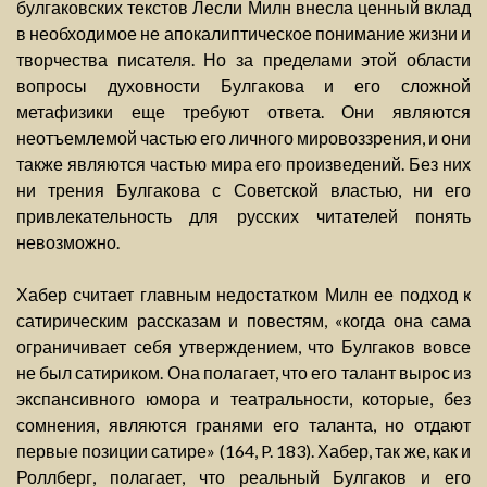
булгаковских текстов Лесли Милн внесла ценный вклад
в необходимое не апокалиптическое понимание жизни и
творчества писателя. Но за пределами этой области
вопросы духовности Булгакова и его сложной
метафизики еще требуют ответа. Они являются
неотъемлемой частью его личного мировоззрения, и они
также являются частью мира его произведений. Без них
ни трения Булгакова с Советской властью, ни его
привлекательность для русских читателей понять
невозможно.
Хабер считает главным недостатком Милн ее подход к
сатирическим рассказам и повестям, «когда она сама
ограничивает себя утверждением, что Булгаков вовсе
не был сатириком. Она полагает, что его талант вырос из
экспансивного юмора и театральности, которые, без
сомнения, являются гранями его таланта, но отдают
первые позиции сатире» (164, P. 183). Хабер, так же, как и
Роллберг, полагает, что реальный Булгаков и его