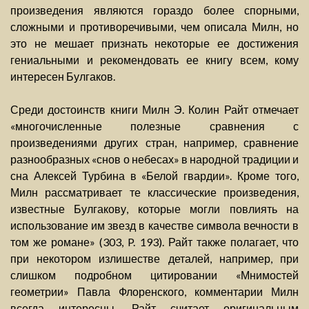
произведения являются гораздо более спорными,
сложными и противоречивыми, чем описала Милн, но
это не мешает признать некоторые ее достижения
гениальными и рекомендовать ее книгу всем, кому
интересен Булгаков.
Среди достоинств книги Милн Э. Колин Райт отмечает
«многочисленные полезные сравнения с
произведениями других стран, например, сравнение
разнообразных «снов о небесах» в народной традиции и
сна Алексей Турбина в «Белой гвардии». Кроме того,
Милн рассматривает те классические произведения,
известные Булгакову, которые могли повлиять на
использование им звезд в качестве символа вечности в
том же романе» (303, P. 193). Райт также полагает, что
при некотором излишестве деталей, например, при
слишком подробном цитировании «Мнимостей
геометрии» Павла Флоренского, комментарии Милн
всегда интересны. Райт считает оригинальным