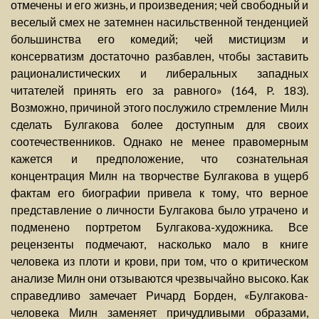
отмечены и его жизнь, и произведения; чей свободный и
веселый смех не затемнен насильственной тенденцией
большинства его комедий; чей мистицизм и
консерватизм достаточно разбавлен, чтобы заставить
рационалистических и либеральных западных
читателей принять его за равного» (164, P. 183).
Возможно, причиной этого послужило стремление Милн
сделать Булгакова более доступным для своих
соотечественников. Однако не менее правомерным
кажется и предположение, что сознательная
концентрация Милн на творчестве Булгакова в ущерб
фактам его биографии привела к тому, что верное
представление о личности Булгакова было утрачено и
подменено портретом Булгакова-художника. Все
рецензенты подмечают, насколько мало в книге
человека из плоти и крови, при том, что о критическом
анализе Милн они отзываются чрезвычайно высоко. Как
справедливо замечает Ричард Борден, «Булгакова-
человека Милн заменяет причудливыми образами,