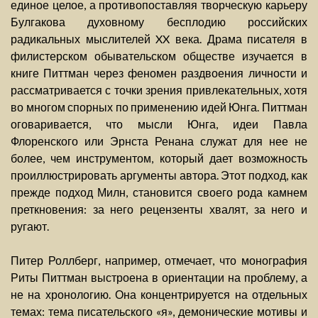
единое целое, а противопоставляя творческую карьеру
Булгакова духовному бесплодию российских
радикальных мыслителей XX века. Драма писателя в
филистерском обывательском обществе изучается в
книге Питтман через феномен раздвоения личности и
рассматривается с точки зрения привлекательных, хотя
во многом спорных по применению идей Юнга. Питтман
оговаривается, что мысли Юнга, идеи Павла
Флоренского или Эрнста Ренана служат для нее не
более, чем инструментом, который дает возможность
проиллюстрировать аргументы автора. Этот подход, как
прежде подход Милн, становится своего рода камнем
преткновения: за него рецензенты хвалят, за него и
ругают.
Питер Роллберг, например, отмечает, что монография
Риты Питтман выстроена в ориентации на проблему, а
не на хронологию. Она концентрируется на отдельных
темах: тема писательского «я», демонические мотивы и