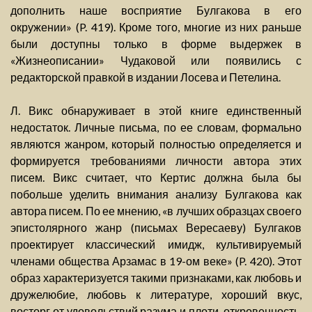
дополнить наше восприятие Булгакова в его
окружении» (P. 419). Кроме того, многие из них раньше
были доступны только в форме выдержек в
«Жизнеописании» Чудаковой или появились с
редакторской правкой в издании Лосева и Петелина.
Л. Викс обнаруживает в этой книге единственный
недостаток. Личные письма, по ее словам, формально
являются жанром, который полностью определяется и
формируется требованиями личности автора этих
писем. Викс считает, что Кертис должна была бы
побольше уделить внимания анализу Булгакова как
автора писем. По ее мнению, «в лучших образцах своего
эпистолярного жанр (письмах Вересаеву) Булгаков
проектирует классический имидж, культивируемый
членами общества Арзамас в 19-ом веке» (P. 420). Этот
образ характеризуется такими признаками, как любовь и
дружелюбие, любовь к литературе, хороший вкус,
восторг от удовольствий разума и плоти, откровенность,