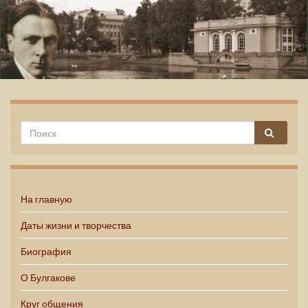
Михаил Булгаков
На главную
Даты жизни и творчества
Биография
О Булгакове
Круг общения