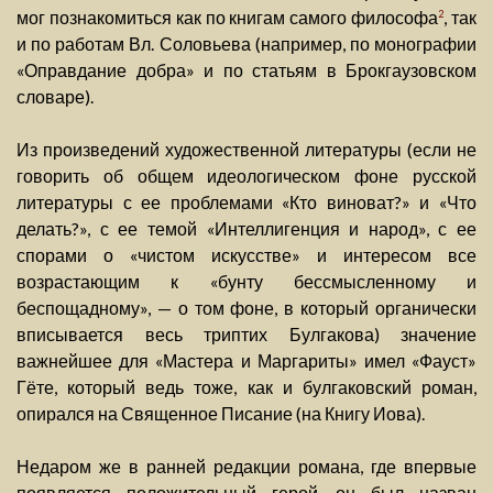
мог познакомиться как по книгам самого философа
, так
2
и по работам Вл. Соловьева (например, по монографии
«Оправдание добра» и по статьям в Брокгаузовском
словаре).
Из произведений художественной литературы (если не
говорить об общем идеологическом фоне русской
литературы с ее проблемами «Кто виноват?» и «Что
делать?», с ее темой «Интеллигенция и народ», с ее
спорами о «чистом искусстве» и интересом все
возрастающим к «бунту бессмысленному и
беспощадному», — о том фоне, в который органически
вписывается весь триптих Булгакова) значение
важнейшее для «Мастера и Маргариты» имел «Фауст»
Гёте, который ведь тоже, как и булгаковский роман,
опирался на Священное Писание (на Книгу Иова).
Недаром же в ранней редакции романа, где впервые
появляется положительный герой, он был назван