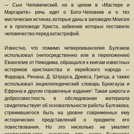
— Сын Человеческий, но в целом в «Мастере и
Маргарите» речь идет о Бого-Человеке и о тех
мистических истинах, которые даны в заповедях Моисея
и в проповеди Христа, забвение которых поставило
человечество перед катастрофой.
Известно, что помимо четвероевангелия Булгаков
использовал (непосредственно или в переложении)
Евангелие от Никодима, обращался к книгам известных
историков христианства и еврейского народа —
Фаррара, Ренана, Д. Штрауса, Древса, Гретца, а также
использовал энциклопедический словарь Брокгауза и
Ефрона и другие справочные издания
. Такая широта и
1
добросовестность в обследовании материала
свидетельствует об основательности работы Булгакова,
стремившегося быть на уровне современных ему
исторических представлений о предмете его
повествования. Но это нисколько не умаляет
исключительного значения для книги Булгакова