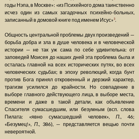
годы Нэпа, в Москве»: «из Психейного дома таинственно
исчез один из самых загадочных психейно-больных,
записанный в домовой книге под именем Исус»
.
3
Общность центральной проблемы двух произведений —
борьба добра и зла в душе человека и в человеческой
истории — не так уж сама по себе удивительна: от
заповедей Моисея до наших дней эта проблема была и
осталась главной на всех исторических путях, во всех
человеческих судьбах; в эпоху революций, когда бунт
против Бога принял откровенный и дерзкий характер,
трагизм усилился до крайности. Но совпадение в
выборе главного действующего лица, в выборе места,
времени и даже в такой детали, как объявление
Спасителя сумасшедшим, или безумным (всп. слова
Пилата: «явно сумасшедший человек»,
П.
, 46;
«Безумец!»,
П.
, 386), — представляется вещью почти
невероятной.