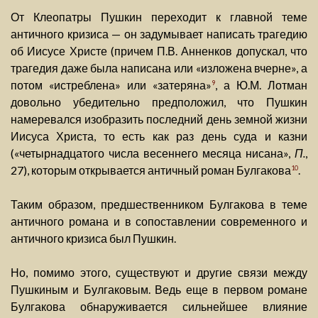
От Клеопатры Пушкин переходит к главной теме
античного кризиса — он задумывает написать трагедию
об Иисусе Христе (причем П.В. Анненков допускал, что
трагедия даже была написана или «изложена вчерне», а
потом «истреблена» или «затеряна»
, а Ю.М. Лотман
9
довольно убедительно предположил, что Пушкин
намеревался изобразить последний день земной жизни
Иисуса Христа, то есть как раз день суда и казни
(«четырнадцатого числа весеннего месяца нисана»,
П.
,
27), которым открывается античный роман Булгакова
.
10
Таким образом, предшественником Булгакова в теме
античного романа и в сопоставлении современного и
античного кризиса был Пушкин.
Но, помимо этого, существуют и другие связи между
Пушкиным и Булгаковым. Ведь еще в первом романе
Булгакова обнаруживается сильнейшее влияние