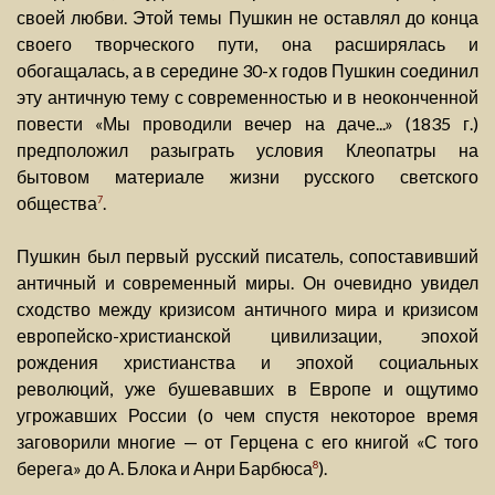
своей любви. Этой темы Пушкин не оставлял до конца
своего творческого пути, она расширялась и
обогащалась, а в середине 30-х годов Пушкин соединил
эту античную тему с современностью и в неоконченной
повести «Мы проводили вечер на даче...» (1835 г.)
предположил разыграть условия Клеопатры на
бытовом материале жизни русского светского
общества
.
7
Пушкин был первый русский писатель, сопоставивший
античный и современный миры. Он очевидно увидел
сходство между кризисом античного мира и кризисом
европейско-христианской цивилизации, эпохой
рождения христианства и эпохой социальных
революций, уже бушевавших в Европе и ощутимо
угрожавших России (о чем спустя некоторое время
заговорили многие — от Герцена с его книгой «С того
берега» до А. Блока и Анри Барбюса
).
8