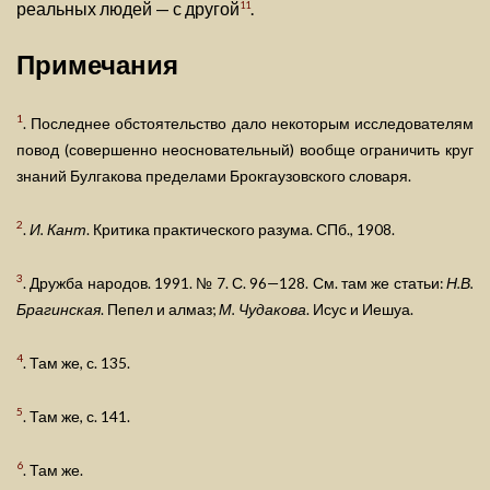
реальных людей — с другой
.
11
Примечания
1
. Последнее обстоятельство дало некоторым исследователям
повод (совершенно неосновательный) вообще ограничить круг
знаний Булгакова пределами Брокгаузовского словаря.
2
.
И. Кант
. Критика практического разума. СПб., 1908.
3
. Дружба народов. 1991. № 7. С. 96—128. См. там же статьи:
Н.В.
Брагинская
. Пепел и алмаз;
М. Чудакова
. Исус и Иешуа.
4
. Там же, с. 135.
5
. Там же, с. 141.
6
. Там же.