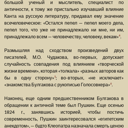
большой ученый и мыслитель, специалист по
античности, к тому же пристально изучавший влияние
Канта на русскую литературу, придавал ему значение
всечеловеческое: «Остался пепел — пепел моего дела,
пепел того, что уже не принадлежало ни мне, ни им,
принадлежало всем — человечеству, человеку, векам»
.
4
Размышляя над сходством произведений двух
писателей, М.О. Чудакова, во-первых, допускает
случайность совпадения под влиянием «творческой
жизни времени», которая «толкала» «разных авторов как
бы в одну сторону»
; во-вторых, «не исключает»
5
«знакомства Булгакова с рукописью Голосовкера»
.
6
Наконец, еще одним предшественником Булгакова в
обращении к античной теме был Пушкин. Еще осенью
1824 г., занявшись историей, чтобы постичь
современность, Пушкин заинтересовался «египетским
анекдотом», — будто Клеопатра назначала смерть ценою