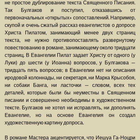
не простое дублирование текста Священного Писания.
Так Булгаков и поступил, отказавшись от
первоначальных «открытых» сопоставлений. Например,
скупой и очень сжатый рассказ евангелистов о допросе
Христа Пилатом, занимающий менее двух страниц
текста, не нужно противопоставлять развернутому
повествованию в романе, занимающему около тридцати
страниц. В Евангелии Пилат задает Христу от одного (у
Луки) до шести (у Иоанна) вопросов, у Булгакова —
тридцать пять вопросов; в Евангелии нет ни описания
иродовой колоннады, ни секретаря, ни Марка Крысобоя,
ни собаки Банга, ни ласточки — словом, всех тех
деталей, которые были бы неуместны в Священном
писании и совершенно необходимы в художественном
тексте. Булгаков не хотел ни исправлять, ни дополнять
Евангелие, но на основе Евангелия он создал
художественную картину допроса.
В романе Мастера акцентируется, что Иешуа Га-Ноцри