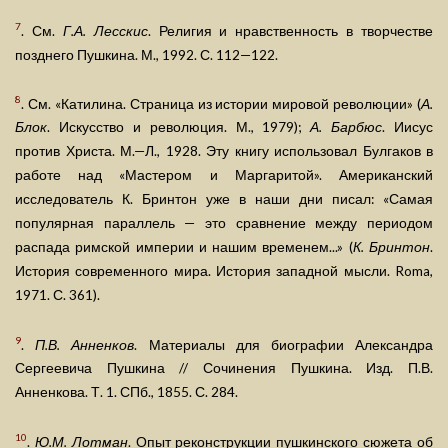
7
. См.
Г.А. Лесскис
. Религия и нравственность в творчестве
позднего Пушкина. М., 1992. С. 112—122.
8
. См. «Катилина. Страница из истории мировой революции» (
А.
Блок
. Искусство и революция. М., 1979);
А. Барбюс
. Иисус
против Христа. М.—Л., 1928. Эту книгу использовал Булгаков в
работе над «Мастером и Маргаритой». Американский
исследователь К. Бринтон уже в наши дни писал: «Самая
популярная параллель — это сравнение между периодом
распада римской империи и нашим временем...» (
К. Бринтон
.
История современного мира. История западной мысли. Roma,
1971. С. 361).
9
.
П.В. Анненков
. Материалы для биографии Александра
Сергеевича Пушкина // Сочинения Пушкина. Изд. П.В.
Анненкова. Т. 1. СПб., 1855. С. 284.
10
.
Ю.М. Лотман
. Опыт реконструкции пушкинского сюжета об