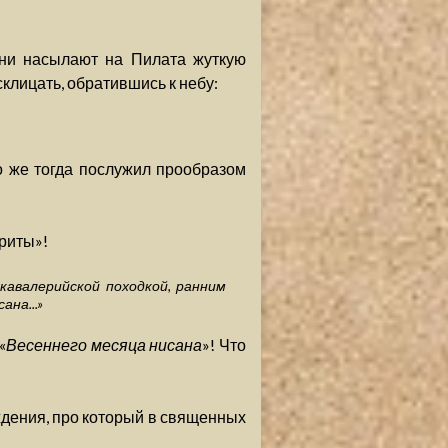
они насылают на Пилата жуткую
склицать, обратившись к небу:
о же тогда послужил прообразом
риты»!
кавалерийской походкой, ранним
на...»
 «
Весеннего месяца нисана
»! Что
дения, про который в священных