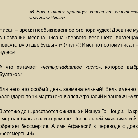
«В Нисан наших праотцев спасли от египетско
спасены в Нисан».
Нисан — время необыкновенное, это пора чудес! Древние му
в названии месяца нисана (первого весеннего, возвещ
присутствуют две буквы «н» («нун»)! Именно поэтому нисан —
чудес»!
А что означает «
четырнадцатое число
», которое выб
Булгаков?
Для него это особый день, знаменательный! Ведь именно 
календарю, то 14 марта) скончался Афанасий Иванович Булга
В этот же день расстаётся с жизнью и Иешуа Га-Ноцри. На кр
смерть в булгаковском романе. После своей мученической
обретает бессмертие. А имя Афанасий в переводе с древн
«бессмертный».