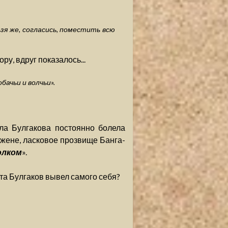
ьзя же, согласись, поместить всю
у, вдруг показалось...
бачьи и волчьи».
ла Булгакова постоянно болела
 жене, ласковое прозвище Банга-
олком
».
та Булгаков вывел самого себя?