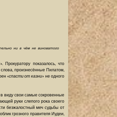
тельно ни в чём не виноватого
н
». Прокуратору показалось, что
 слова, произнесённые Пилатом,
рен «
спасти от казни
» не одного
ь в виду свои самые сокровенные
ающей руки слепого рока своего
сти безжалостный меч судьбы от
 облик грозного правителя Иудеи,