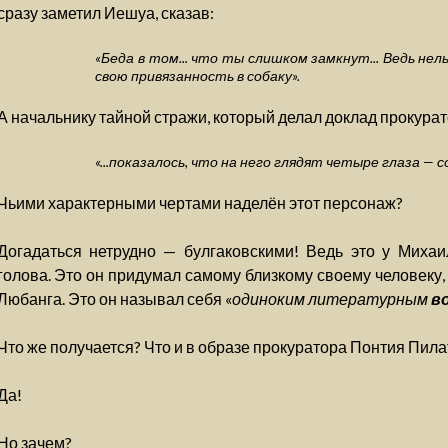
сразу заметил Иешуа, сказав:
«Беда в том... что ты слишком замкнут... Ведь нел
свою привязанность в собаку».
А начальнику тайной стражи, который делал доклад прокуратор
«...показалось, что на него глядят четыре глаза — со
Чьими характерными чертами наделён этот персонаж?
Догадаться нетрудно — булгаковскими! Ведь это у Михаи
голова. Это он придумал самому близкому своему человеку,
Любанга. Это он называл себя «
одиноким литературным
в
Что же получается? Что и в образе прокуратора Понтия Пила
Да!
Но зачем?