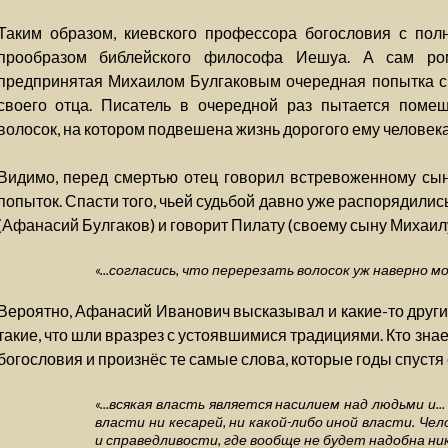
Таким образом, киевского профессора богословия с по
прообразом библейского философа Иешуа. А сам р
предпринятая Михаилом Булгаковым очередная попытка сп
своего отца. Писатель в очередной раз пытается помеш
волосок, на котором подвешена жизнь дорогого ему человека
Видимо, перед смертью отец говорил встревоженному сы
попыток. Спасти того, чьей судьбой давно уже распорядили
(Афанасий Булгаков) и говорит Пилату (своему сыну Михаилу
«...согласись, что перерезать волосок уж наверно 
Вероятно, Афанасий Иванович высказывал и какие-то други
такие, что шли вразрез с устоявшимися традициями. Кто зна
богословия и произнёс те самые слова, которые годы спустя 
«...всякая власть является насилием над людьми и.
власти ни кесарей, ни какой-либо иной власти. Че
и справедливости, где вообще не будет надобна ни