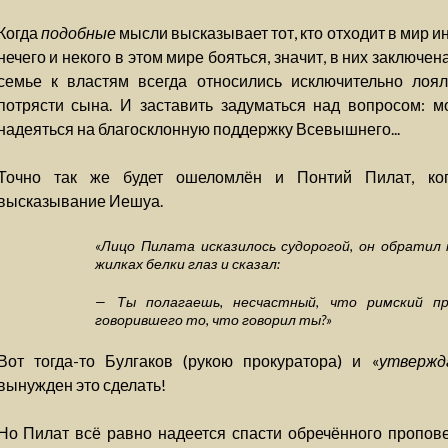
Когда
подобные
мысли высказывает тот, кто отходит в мир ин
нечего и некого в этом мире бояться, значит, в них заключе
семье к властям всегда относились исключительно лоя
потрясти сына. И заставить задуматься над вопросом: м
надеяться на благосклонную поддержку Всевышнего...
Точно так же будет ошеломлён и Понтий Пилат, ко
высказывание Иешуа.
«Лицо Пилата исказилось судорогой, он обратил 
жилках белки глаз и сказал:
— Ты полагаешь, несчастный, что римский пр
говорившего то, что говорил ты?»
Вот тогда-то Булгаков (рукою прокуратора) и «
утвержд
вынужден это сделать!
Но Пилат всё равно надеется спасти обречённого пропове