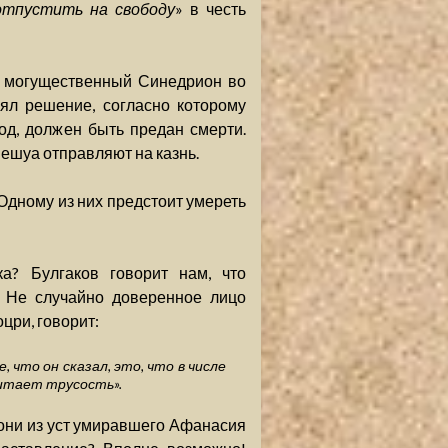
отпустить на свободу
» в честь
е могущественный Синедрион во
ял решение, согласно которому
д, должен быть предан смерти.
Иешуа отправляют на казнь.
Одному из них предстоит умереть
а? Булгаков говорит нам, что
. Не случайно доверенное лицо
цри, говорит:
, что он сказал, это, что в числе
читает трусость».
и они из уст умиравшего Афанасия