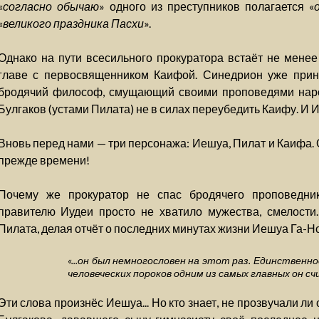
«
согласно обычаю
» одного из преступников полагается «
«
великого праздника Пасхи
».
Однако на пути всесильного прокуратора встаёт не мене
главе с первосвященником Каифой. Синедрион уже прин
бродячий философ, смущающий своими проповедями наро
Булгаков (устами Пилата) не в силах переубедить Каифу. И 
Вновь перед нами — три персонажа: Иешуа, Пилат и Каифа. 
прежде времени!
Почему же прокуратор не спас бродячего проповедник
правителю Иудеи просто не хватило мужества, смелости
Пилата, делая отчёт о последних минутах жизни Иешуа Га-Но
«...он был немногословен на этот раз. Единственное
человеческих пороков одним из самых главных он с
Эти слова произнёс Иешуа... Но кто знает, не прозвучали л