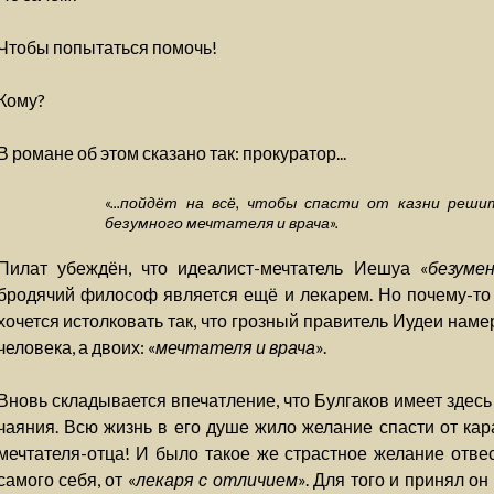
Чтобы попытаться помочь!
Кому?
В романе об этом сказано так: прокуратор...
«...пойдёт на всё, чтобы спасти от казни реши
безумного мечтателя и врача».
Пилат убеждён, что идеалист-мечтатель Иешуа «
безуме
бродячий философ является ещё и лекарем. Но почему-то
хочется истолковать так, что грозный правитель Иудеи наме
человека, а двоих: «
мечтателя и врача
».
Вновь складывается впечатление, что Булгаков имеет здес
чаяния. Всю жизнь в его душе жило желание спасти от кар
мечтателя-отца! И было такое же страстное желание отве
самого себя, от «
лекаря с отличием
». Для того и принял он