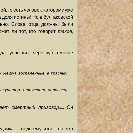
ой, то есть человек, которому уже
на доля истины! Но в булгаковской
льно. Слова отца должны были
ожет ли тот, кто говорит
такое
,
гда услышит чересчур смелое
к Иешуа воспалённые, в красных
окуратор отпустит человека,
ает смертный приговор
»... Он
дника — ведь ему известно, что