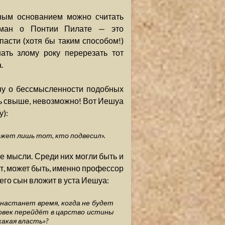
лным основанием можно считать
оман о Понтии Пилате — это
асти (хотя бы таким способом!)
ать злому року перерезать тот
.
ну о бессмысленности подобных
сь свыше, невозможно! Вот Иешуа
):
может лишь тот, кто подвесил».
е мысли. Среди них могли быть и
ет, может быть, именно профессор
его сын вложит в уста Иешуа:
.. настанет время, когда не будет
ловек перейдёт в царство истины
какая власть»?