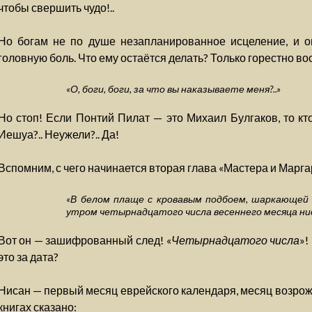
чтобы свершить чудо!..
Но богам не по душе незапланированное исцеление, и 
головную боль. Что ему остаётся делать? Только горестно во
«О, боги, боги, за что вы наказываете меня?..»
Но стоп! Если Понтий Пилат — это Михаил Булгаков, то кт
Иешуа?.. Неужели?.. Да!
Вспомним, с чего начинается вторая глава «Мастера и Марга
«В белом плаще с кровавым подбоем, шаркающей 
утром четырнадцатого числа весеннего месяца ниса
Вот он — зашифрованный след! «
Четырнадцатого числа
»!
это за дата?
Нисан — первый месяц еврейского календаря, месяц возрож
книгах сказано: