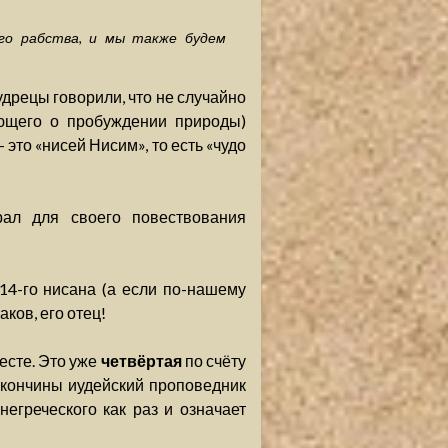
го рабства, и мы также будем
дрецы говорили, что не случайно
ающего о пробуждении природы)
 это «нисей Нисим», то есть «чудо
рал для своего повествования
14-го нисана (а если по-нашему
ков, его отец!
есте. Это уже
четвёртая
по счёту
 кончины иудейский проповедник
егреческого как раз и означает