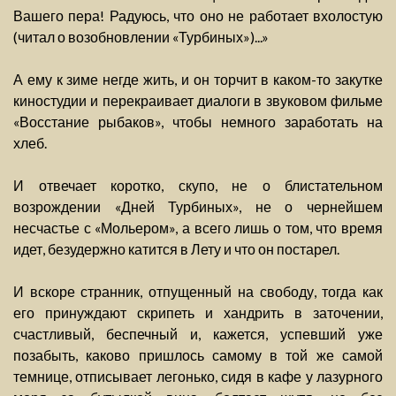
Вашего пера! Радуюсь, что оно не работает вхолостую
(читал о возобновлении «Турбиных»)...»
А ему к зиме негде жить, и он торчит в каком-то закутке
киностудии и перекраивает диалоги в звуковом фильме
«Восстание рыбаков», чтобы немного заработать на
хлеб.
И отвечает коротко, скупо, не о блистательном
возрождении «Дней Турбиных», не о чернейшем
несчастье с «Мольером», а всего лишь о том, что время
идет, безудержно катится в Лету и что он постарел.
И вскоре странник, отпущенный на свободу, тогда как
его принуждают скрипеть и хандрить в заточении,
счастливый, беспечный и, кажется, успевший уже
позабыть, каково пришлось самому в той же самой
темнице, отписывает легонько, сидя в кафе у лазурного