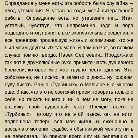
Оправдание у меня есть: эта робость была случайна —
плод утомления. Я устал за годы моей литературной
работы. Оправдание есть, но утешения нет... Итак,
усталый, чувствуя, что непременно надо и пора
подводить итог, принять все окончательные решения, я
все проверяю прошедшую жизнь и вспоминаю, кто же
был моим другом. Их так мало. Я помню Вас, во всяком
случае помню твердо, Павел Сергеевич... Продолжаю:
так вот в дружелюбные руки примите часть душевного
бремени, которое мне уже трудно нести одному. Это,
собственно, не письмо, а заметки о днях... ну, словом,
буду писать Вам о «Турбиных», о Мольере и о многом
еще. Знаю, что это не светский прием, говорить только о
себе, но писать ничего и ни о чем не могу, пока не
развяжу свой душевный узел. Прежде всего о
«Турбиных», потому что на этой пьесе, как на нити,
подвешена теперь вся моя жизнь и еженощно я
воссылаю моления судьбе, чтобы никакой меч эту нить
не перерезал. Но прежде всего иду на репетицию, а