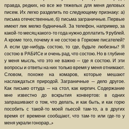
правда, редких, но все же тяжелых для меня деловых
писем. Их легко разделить по следующему признаку: а)
письма отечественные, б) письма заграничные. Первые
имеют лик мелко будничный. За телефон, например, за
какой-то месяц какого-то года нужно доплатить 9 рублей.
А кроме того, почему я не состою в Горкоме писателей?
А если где-нибудь состою, то где, будьте любезны? Я
состою в РАБИСе и очень рад, что состою. Но в глубине
у меня мысль, что это не важно — где я состою. И эти
вопросы и ответы на них только время у меня отнимают.
Словом, похоже на комаров, которые мешают
наслаждаться природой. Заграничные — дело другое.
Как письмо оттуда — на стол, как кирпич. Содержание
мне известно до вскрытия конвертов: в одних
запрашивают о том, что делать, и как быть, и как горю
пособить с такой-то моей пьесой там-то, а в других
время от времени сообщают, что там-то или где-то у
меня украли гонорар...»