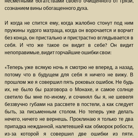
несметными богатствами своего очищенного от грязи,
сознанием вины обогащенного духа.
И когда не спится ему, когда жалобно стонут под ним
пружины худого матраца, когда он ворочается и ворчит
без конца, он пристально и пристрастно вглядывается в
себя. И что же такое он видит в себе? Он видит
непоправимые, видит горчайшие ошибки свои:
«Теперь уже всякую ночь я смотрю не вперед, а назад,
потому что в будущем для себя я ничего не вижу. В
прошлом же я совершил пять роковых ошибок. Не будь
их, не было бы разговора о Монахе, и самое солнце
светило бы мне по-иному, и сочинял бы я, не шевеля
беззвучно губами на рассвете в постели, а как следует
быть, за письменным столом. Но теперь уже делать
нечего, ничего не вернешь. Проклинаю я только те два
припадка нежданной, налетевшей как обморок робости,
из-за которой я совершил две ошибки из пяти.