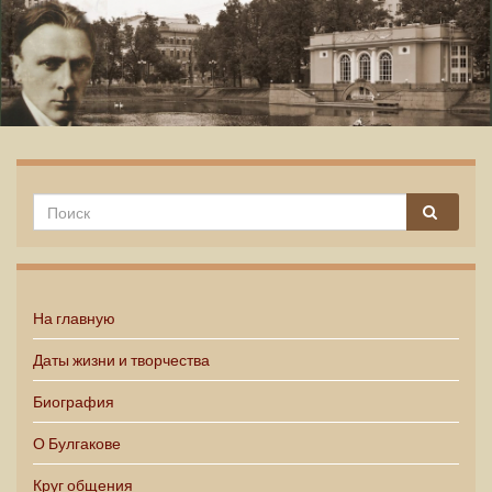
Михаил Булгаков
На главную
Даты жизни и творчества
Биография
О Булгакове
Круг общения