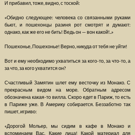
И прибавил, тоже, видно, с тоской:
«Обидно следующее: человека со связанными руками
бьют, и пошехонцы разиня рот смотрят и думают:
однако, как же его не бить! Ведь он — вон какой!..»
Пошехонье, Пошехонье! Верно, никуда от тебя не уйти!
Вот и ему необходимо ухватиться за кого-то, за что-то, а
за что, за кого ухватится он?
Счастливый Замятин шлет ему весточку из Монако. С
прекрасным видом на море. Обратным адресом
обозначена какая-то вилла. Скоро едет в Париж, то есть
в Париже уже. В Америку собирается. Беззаботно так
пишет, игриво:
«Дорогой Мольер, мы сидим в кафе в Монако и
вспоминаем Вас. Какие лица! Какой материал для