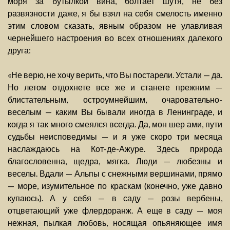
моря за бутылкой вина, болтает шутя, не без
развязности даже, я бы взял на себя смелость именно
этим словом сказать, явным образом не улавливая
чернейшего настроения во всех отношениях далекого
друга:
«Не верю, не хочу верить, что Вы постарели. Устали — да.
Но летом отдохнете все же и станете прежним —
блистательным, остроумнейшим, очаровательно-
веселым — каким Вы бывали иногда в Ленинграде, и
когда я так много смеялся всегда. Да, мон шер ами, пути
судьбы неисповедимы — и я уже скоро три месяца
наслаждаюсь на Кот-де-Ажуре. Здесь природа
благословенна, щедра, мягка. Люди — любезны и
веселы. Вдали — Альпы с снежными вершинами, прямо
— море, изумительное по краскам (конечно, уже давно
купаюсь). А у себя — в саду — розы вербены,
отцветающий уже флердоранж. А еще в саду — моя
нежная, пылкая любовь, носящая опьяняющее имя