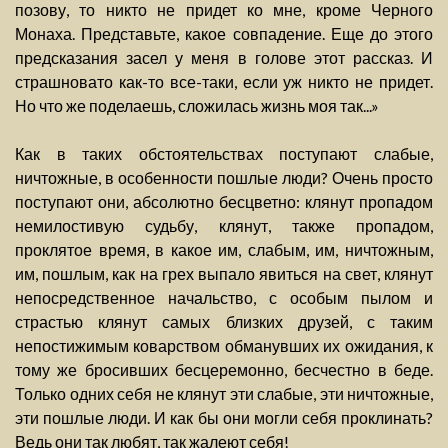
позову, то никто не придет ко мне, кроме Черного
Монаха. Представьте, какое совпадение. Еще до этого
предсказания засел у меня в голове этот рассказ. И
страшновато как-то все-таки, если уж никто не придет.
Но что же поделаешь, сложилась жизнь моя так...»
Как в таких обстоятельствах поступают слабые,
ничтожные, в особенности пошлые люди? Очень просто
поступают они, абсолютно бесцветно: клянут пропадом
немилостивую судьбу, клянут, также пропадом,
проклятое время, в какое им, слабым, им, ничтожным,
им, пошлым, как на грех выпало явиться на свет, клянут
непосредственное начальство, с особым пылом и
страстью клянут самых близких друзей, с таким
непостижимым коварством обманувших их ожидания, к
тому же бросивших бесцеремонно, бесчестно в беде.
Только одних себя не клянут эти слабые, эти ничтожные,
эти пошлые люди. И как бы они могли себя проклинать?
Ведь они так любят, так жалеют себя!