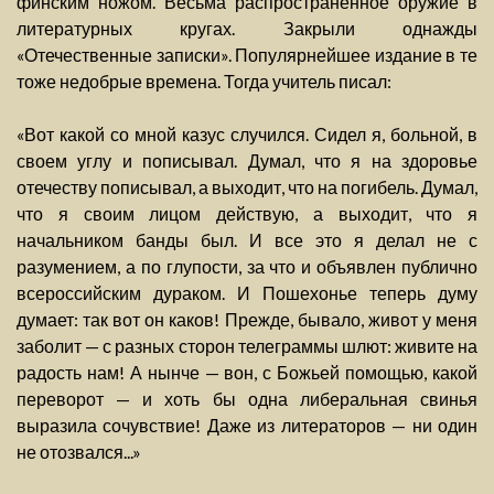
финским ножом. Весьма распространенное оружие в
литературных кругах. Закрыли однажды
«Отечественные записки». Популярнейшее издание в те
тоже недобрые времена. Тогда учитель писал:
«Вот какой со мной казус случился. Сидел я, больной, в
своем углу и пописывал. Думал, что я на здоровье
отечеству пописывал, а выходит, что на погибель. Думал,
что я своим лицом действую, а выходит, что я
начальником банды был. И все это я делал не с
разумением, а по глупости, за что и объявлен публично
всероссийским дураком. И Пошехонье теперь думу
думает: так вот он каков! Прежде, бывало, живот у меня
заболит — с разных сторон телеграммы шлют: живите на
радость нам! А нынче — вон, с Божьей помощью, какой
переворот — и хоть бы одна либеральная свинья
выразила сочувствие! Даже из литераторов — ни один
не отозвался...»