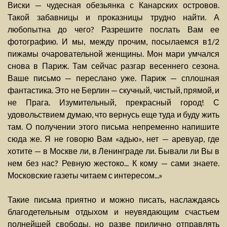
Виски — чудесная обезьянка с Канарских островов.
Такой забавницы и проказницы трудно найти. А
любопытна до чего? Разрешите послать Вам ее
фотографию. И мы, между прочим, посылаемся в1/2
пижамы очаровательной женщины. Мон мари умчался
снова в Париж. Там сейчас разгар весеннего сезона.
Ваше письмо — переслано уже. Париж — сплошная
фантастика. Это не Берлин — скучный, чистый, прямой, и
не Прага. Изумительный, прекрасный город! С
удовольствием думаю, что вернусь еще туда и буду жить
там. О получении этого письма непременно напишите
сюда же. Я не говорю Вам «адью», нет — аревуар, где
хотите — в Москве ли, в Ленинграде ли. Бывали ли Вы в
нем без нас? Ревную жестоко... К кому — сами знаете.
Московские газеты читаем с интересом...»
Такие письма приятно и можно писать, наслаждаясь
благодетельным отдыхом и неувядающим счастьем
полнейшей свободы, но разве прилично отправлять