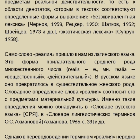
предметам реальной действительности, то есть к
области денотатов, которым в текстах соответствуют
определенные формы выражения: «безэквивалентная
лексика» [Чернов, 1958, Рецкер, 1950; Шатков, 1952;
Швейцер, 1973 и др.], «экзотическая лексика» [Супрун,
1958].
Само слово «реалия» пришло к нам из латинского языка.
Это форма прилагательного среднего рода
множественного числа (realis — е., мн. realia —
«вещественный», «действительный»). В русском языке
оно превратилось в существительное женского рода.
Словарное определение слова «реалия» соотносит его
с предметами материальной культуры. Именно такие
определения можно обнаружить в «Словаре русского
языка» [СРЯ], в «Словаре лингвистических терминов
О.С. Ахмановой [Ахманова, 1966, с. 38] и др.
Однако в переводоведении термином «реалия» нередко