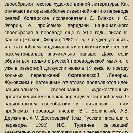
своеобразия текстов художественной литературы. Как
отмечают авторы наиболее известной книги о переводе
реалий болгарские исследователи С. Влахов и С.
Флорин, о проблемах передачи национального
своеобразия в переводе еще в 30-е годы писал И.
Кашкин [Влахов, Флорин, 1980, с. 5]. Следует уточнить,
что эта проблема поднималась и в той или иной степени
рассматривалась значительно раньше. Даже если
обратиться только к русской переводческой мысли, то
уже в известной дискуссии начала 19 века по поводу
вольных переложений бюргеровской «Леноры»
Жуковским и Катениным отчетливо проявляются идеи
национального своеобразия художественных
произведений именно как переводческой проблемы. О
национальном своеобразии и связанных с ним
проблемах перевода писали В.Г. Белинский, А.В.
Дружинин, Ф.М. Достоевский (см.: Русские писатели о
переводе, 1960). И.С. Тургенев, сыгравший
значительную роль в популяризации переводов русских