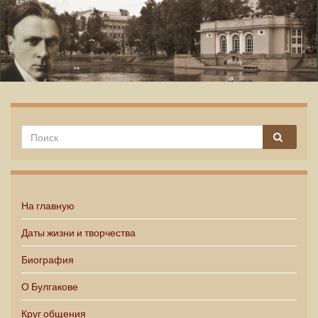
Михаил Булгаков
На главную
Даты жизни и творчества
Биография
О Булгакове
Круг общения