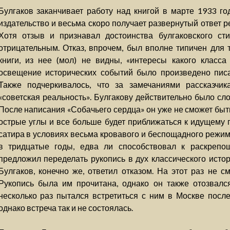
Булгаков заканчивает работу над книгой в марте 1933 год
издательство и весьма скоро получает развернутый ответ 
Хотя отзыв и признавал достоинства булгаковского ст
отрицательным. Отказ, впрочем, был вполне типичен для т
книги, из нее (мол) не видны, «интересы какого класса
освещение исторических событий было произведено писа
Также подчеркивалось, что за замечаниями рассказчик
«советская реальность». Булгакову действительно было сло
После написания «Собачьего сердца» он уже не сможет быт
острые углы и все больше будет приближаться к идущему 
сатира в условиях весьма кровавого и беспощадного режим
в тридцатые годы, едва ли способствовал к раскрепо
предложил переделать рукопись в дух классического истор
Булгаков, конечно же, ответил отказом. На этот раз не с
Рукопись была им прочитана, однако он также отозвался
несколько раз пытался встретиться с ним в Москве посл
однако встреча так и не состоялась.