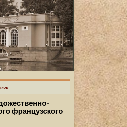
аков
удожественно-
ого французского