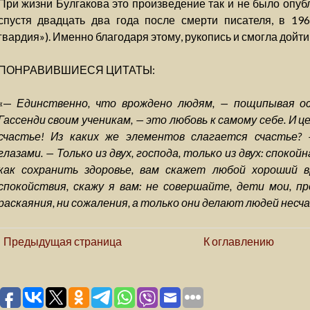
При жизни Булгакова это произведение так и не было опуб
спустя двадцать два года после смерти писателя, в 196
гвардия»). Именно благодаря этому, рукопись и смогла дойти
ПОНРАВИВШИЕСЯ ЦИТАТЫ:
«—
Единственно, что врождено людям, — пощипывая ос
Гассенди своим ученикам, — это любовь к самому себе. И ц
счастье! Из каких же элементов слагается счастье?
глазами. — Только из двух, господа, только из двух: спокой
как сохранить здоровье, вам скажет любой хороший в
спокойствия, скажу я вам: не совершайте, дети мои, пр
раскаяния, ни сожаления, а только они делают людей несч
Предыдущая страница
К оглавлению