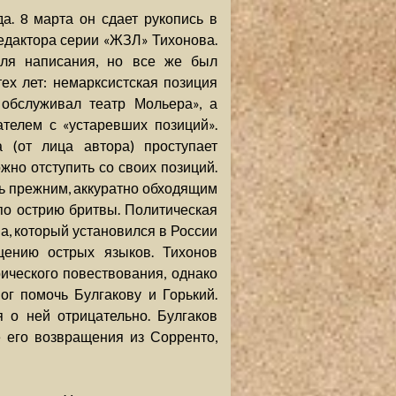
а. 8 марта он сдает рукопись в
редактора серии «ЖЗЛ» Тихонова.
иля написания, но все же был
ех лет: немарксистская позиция
 обслуживал театр Мольера», а
телем с «устаревших позиций».
а (от лица автора) проступает
жно отступить со своих позиций.
ь прежним, аккуратно обходящим
по острию бритвы. Политическая
а, который установился в России
щению острых языков. Тихонов
ического повествования, однако
мог помочь Булгакову и Горький.
 о ней отрицательно. Булгаков
е его возвращения из Сорренто,