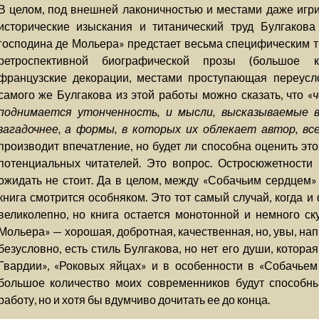
В целом, под внешней лаконичностью и местами даже игр
исторические изыскания и титанический труд Булгакова
господина де Мольера» предстает весьма специфическим 
ретроспективной биографической прозы (большое к
французские декорации, местами проступающая переусло
самого же Булгакова из этой работы можно сказать, что «
поднимается утонченность, и мысли, высказываемые в
загадочнее, а формы, в которых их облекает автор, вс
производит впечатление, но будет ли способна оценить эт
потенциальных читателей. Это вопрос. Остросюжетности
ожидать не стоит. Да в целом, между «Собачьим сердцем»
книга смотрится особняком. Это тот самый случай, когда 
великолепно, но книга остается монотонной и немного ск
Мольера» — хорошая, добротная, качественная, но, увы, напи
безусловно, есть стиль Булгакова, но нет его души, котор
Гвардии», «Роковых яйцах» и в особенности в «Собачьем 
большое количество моих современников будут способны
работу, но и хотя бы вдумчиво дочитать ее до конца.