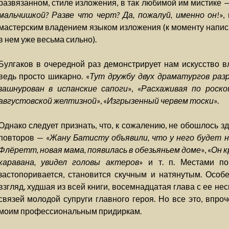
развязанном, стиле изложения, в так любимой им мистике —
мальчишкой? Разве что черт? Да, пожалуй, именно он!
»,
мастерским владением языком изложения (к моменту написа
в нем уже весьма сильно).
Булгаков в очередной раз демонстрирует нам искусство вл
ведь просто шикарно. «
Тут дружбу двух драматургов разр
зашнурован в испанские сапоги
», «
Расхаживая по роск
августовской желтизной
», «
Изгрызенный червем тоски
».
Однако следует признать, что, к сожалению, не обошлось з
повторов — «
Жану Батисту объявили, что у него будет н
Флёретт, новая мама, появилась в обезьяньем доме
», «
Он к
каравана, увидел головы актеров
» и т. п. Местами по
застопоривается, становится скучным и натянутым. Особ
взгляд, худшая из всей книги, восемнадцатая глава с ее 
связей молодой супруги главного героя. Но все это, впроч
моим профессиональным придиркам.