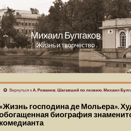
Михаил Булгаков
Жизнь и творчество
Вернуться к
А. Романов. Шагавший по лезвию. Михаил Булг
«Жизнь господина де Мольера». Х
обогащенная биография знаменит
комедианта