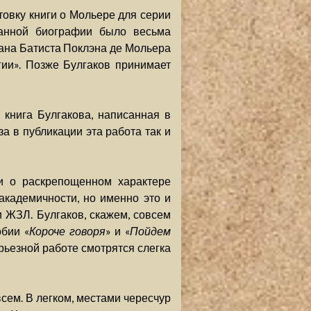
товку книги о Мольере для серии
санной биографии было весьма
ана Батиста Поклэна де Мольера
ии». Позже Булгаков принимает
книга Булгакова, написанная в
а в публикации эта работа так и
ли о раскрепощенном характере
кадемичности, но именно это и
и ЖЗЛ. Булгаков, скажем, совсем
обии «
Короче говоря
» и «
Пойдем
ерьезной работе смотрятся слегка
сем. В легком, местами чересчур