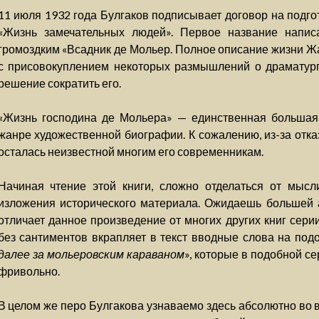
11 июля 1932 года Булгаков подписывает договор на подго
«Жизнь замечательных людей». Первое название напи
громоздким «Всадник де Мольер. Полное описание жизни Ж
с присовокуплением некоторых размышлений о драматург
решение сократить его.
«Жизнь господина де Мольера» — единственная большая 
жанре художественной биографии. К сожалению, из-за отказ
осталась неизвестной многим его современникам.
Начиная чтение этой книги, сложно отделаться от мыс
изложения исторического материала. Ожидаешь большей а
отличает данное произведение от многих других книг сери
без сантиментов вкрапляет в текст вводные слова на под
далее за мольеровским караваном
», которые в подобной с
фривольно.
В целом же перо Булгакова узнаваемо здесь абсолютно во в