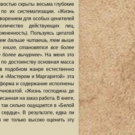
ивостью скрыты весьма глубокие
 по их систематизации. «Жизнь
творением для особых ценителей
оличество действующих лиц,
жненность). Пользуясь цитатой
чем дальше читаешь, тем выше
 книге, становятся все более
е более вычурнее
». На меня это
о по достоинству основная масса
 в подобном жанре естественно
 и «Мастером и Маргаритой» эта
и форма и содержание исполнены
учноватой. «Жизнь господина де
санная на заказ работа. В книге,
ая так сильно ощущается в «Белой
сердце». В результате, едва ли
 не только высоко оценить эту