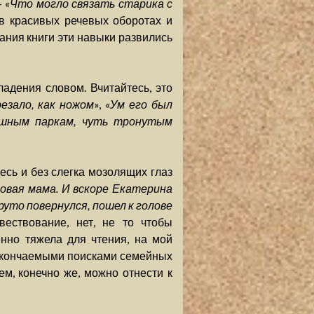
 «
Что могло связать старика с
 в красивых речевых оборотах и
ния книги эти навыки развились
адения словом. Вчитайтесь, это
езало, как ножом
», «
Ум его был
ошным паркам, чуть тронутым
десь и без слегка мозолящих глаз
овая мама. И вскоре Екатерина
руто повернулся, пошел к голове
вествование, нет, не то чтобы
енно тяжела для чтения, на мой
нескончаемыми поисками семейных
ем, конечно же, можно отнести к