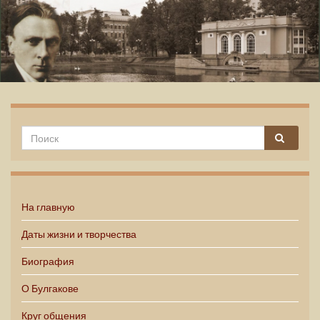
Михаил Булгаков
На главную
Даты жизни и творчества
Биография
О Булгакове
Круг общения