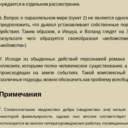
нуждается в отдельном рассмотрении.
6. Вопрос о параллельном мире (пункт 2) не является одно
предположить, что дьявол устанавливает собственные поря
действия. Таким образом, и Иешуа, и Воланд глядят на 
результате чего образуется своеобразная
«ведомств
«ведомств»
).
7. Исходя из обыденных действий персонажей романа 
иллюзиях, которыми полно человеческое существование, а 
происходящих на земле событиях. Такой комплексный
различные подходы, можно обозначить как проблему
всеобщ
Примечания
1
. Словосочетание «ведомство» добра («ведомство» зла) нельзя
некоторой фамильярности, однако оно вполне соответствует
используется во многих литературоведческих работах, посвященных