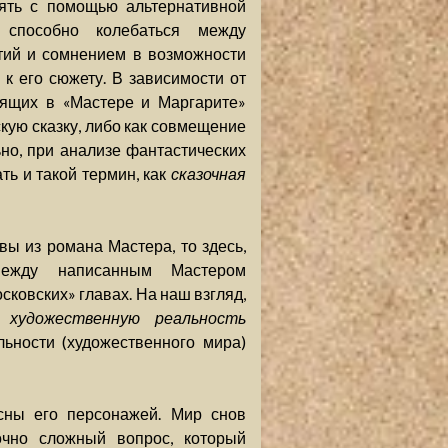
ять с помощью альтернативной
е способно колебаться между
тий и сомнением в возможности
к его сюжету. В зависимости от
дящих в «Мастере и Маргарите»
ую сказку, либо как совмещение
но, при анализе фантастических
ь и такой термин, как
сказочная
вы из романа Мастера, то здесь,
между написанным Мастером
сковских» главах. На наш взгляд,
ю
художественную реальность
льности (художественного мира)
сны его персонажей. Мир снов
очно сложный вопрос, который