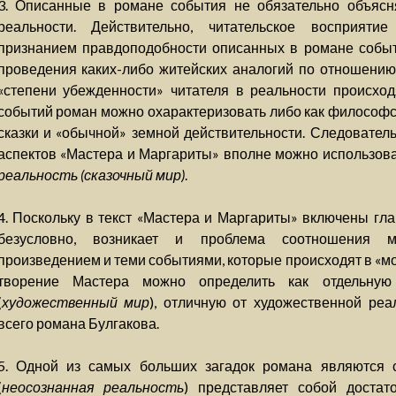
3. Описанные в романе события не обязательно объясн
реальности. Действительно, читательское восприяти
признанием правдоподобности описанных в романе собы
проведения каких-либо житейских аналогий по отношению 
«степени убежденности» читателя в реальности происхо
событий роман можно охарактеризовать либо как философск
сказки и «обычной» земной действительности. Следователь
аспектов «Мастера и Маргариты» вполне можно использоват
реальность (сказочный мир)
.
4. Поскольку в текст «Мастера и Маргариты» включены гла
безусловно, возникает и проблема соотношения 
произведением и теми событиями, которые происходят в «мо
творение Мастера можно определить как отдельну
(
художественный мир
), отличную от художественной реа
всего романа Булгакова.
5. Одной из самых больших загадок романа являются 
(
неосознанная реальность
) представляет собой достат