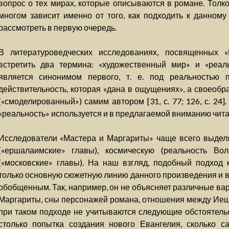
вопрос о тех мирах, которые описываются в романе. Толк
многом зависит именно от того, как подходить к данному 
рассмотреть в первую очередь.
В литературоведческих исследованиях, посвященных 
встретить два термина: «художественный мир» и «реал
является синонимом первого, т. е. под реальностью 
действительность, которая «дана в ощущениях», а своеобр
(«смоделированный») самим автором [31, с. 77; 126, с. 24
«реальность» используется и в предлагаемой вниманию чита
Исследователи «Мастера и Маргариты» чаще всего выделя
(«ершалаимские» главы), космическую (реальность В
(«московские» главы). На наш взгляд, подобный подход 
только основную сюжетную линию данного произведения и в
обобщенным. Так, например, он не объясняет различные ва
Маргариты, сны персонажей романа, отношения между Иешуа
при таком подходе не учитываются следующие обстоятельс
столько попытка создания нового Евангелия, сколько с