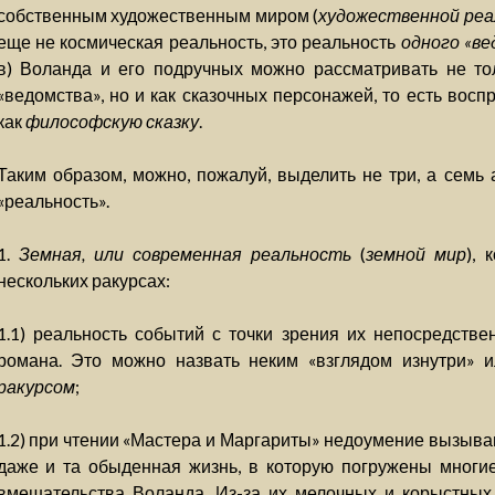
собственным художественным миром (
художественной ре
еще не космическая реальность, это реальность
одного «в
в) Воланда и его подручных можно рассматривать не тол
«ведомства», но и как сказочных персонажей, то есть вос
как
философскую сказку
.
Таким образом, можно, пожалуй, выделить не три, а семь 
«реальность».
1.
Земная, или современная реальность
(
земной мир
), 
нескольких ракурсах:
1.1) реальность событий с точки зрения их непосредствен
романа. Это можно назвать неким «взглядом изнутри» 
ракурсом
;
1.2) при чтении «Мастера и Маргариты» недоумение вызываю
даже и та обыденная жизнь, в которую погружены многи
вмешательства Воланда. Из-за их мелочных и корыстных 