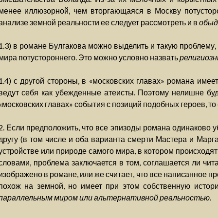
менее иллюзорной, чем вторгающаяся в Москву потусторо
анализе земной реальности ее следует рассмотреть и в
обыд
1.3) в романе Булгакова можно выделить и такую проблему,
мира потустороннего. Это можно условно назвать
религиозн
1.4) с другой стороны, в «московских главах» романа име
ведут себя как убежденные атеисты. Поэтому нелишне бу
«московских главах» события с позиций подобных героев, то 
2. Если предположить, что все эпизоды романа одинаково 
другу (в том числе и оба варианта смерти Мастера и Марга
устройстве или природе самого мира, в котором происходя
словами, проблема заключается в том, соглашается ли чита
изображено в романе, или же считает, что все написанное п
похож на земной, но имеет при этом собственную истори
параллельным миром или альтернативной реальностью
.