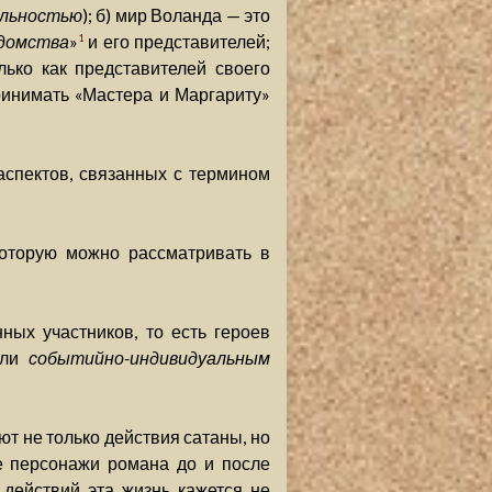
альностью
); б) мир Воланда — это
едомства
»
и его представителей;
1
ько как представителей своего
принимать «Мастера и Маргариту»
аспектов, связанных с термином
которую можно рассматривать в
ных участников, то есть героев
или
событийно-индивидуальным
т не только действия сатаны, но
е персонажи романа до и после
действий эта жизнь кажется не