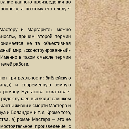
ование данного произведения во
вопросу, а поэтому его следует
«Мастеру и Маргарите», можно
ьность», причем второй термин
понимается не та объективная
азный мир, «сконструированный»
]. Именно в таком смысле термин
телей работе.
ют три реальности: библейскую
оланда) и современную земную
к роману Булгакова охватывает
 ряде случаев выглядит слишком
рианты жизни и смерти Мастера и
 и Воландом и т. д. Кроме того,
тва: а) роман Мастера — это не
амостоятельное произведение с