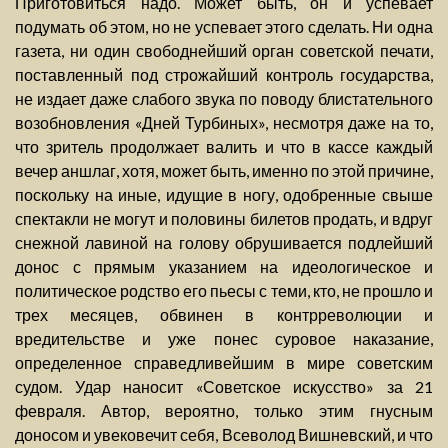
Приготовиться надо. Может быть, он и успевает
подумать об этом, но не успевает этого сделать. Ни одна
газета, ни один свободнейший орган советской печати,
поставленный под строжайший контроль государства,
не издает даже слабого звука по поводу блистательного
возобновления «Дней Турбиных», несмотря даже на то,
что зритель продолжает валить и что в кассе каждый
вечер аншлаг, хотя, может быть, именно по этой причине,
поскольку на иные, идущие в ногу, одобренные свыше
спектакли не могут и половины билетов продать, и вдруг
снежной лавиной на голову обрушивается подлейший
донос с прямым указанием на идеологическое и
политическое родство его пьесы с теми, кто, не прошло и
трех месяцев, обвинен в контрреволюции и
вредительстве и уже понес суровое наказание,
определенное справедливейшим в мире советским
судом. Удар наносит «Советское искусство» за 21
февраля. Автор, вероятно, только этим гнусным
доносом и увековечит себя, Всеволод Вишневский, и что