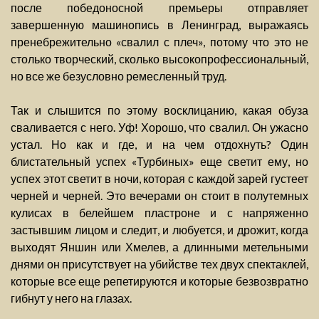
после победоносной премьеры отправляет
завершенную машинопись в Ленинград, выражаясь
пренебрежительно «свалил с плеч», потому что это не
столько творческий, сколько высокопрофессиональный,
но все же безусловно ремесленный труд.
Так и слышится по этому восклицанию, какая обуза
сваливается с него. Уф! Хорошо, что свалил. Он ужасно
устал. Но как и где, и на чем отдохнуть? Один
блистательный успех «Турбиных» еще светит ему, но
успех этот светит в ночи, которая с каждой зарей густеет
черней и черней. Это вечерами он стоит в полутемных
кулисах в белейшем пластроне и с напряженно
застывшим лицом и следит, и любуется, и дрожит, когда
выходят Яншин или Хмелев, а длинными метельными
днями он присутствует на убийстве тех двух спектаклей,
которые все еще репетируются и которые безвозвратно
гибнут у него на глазах.