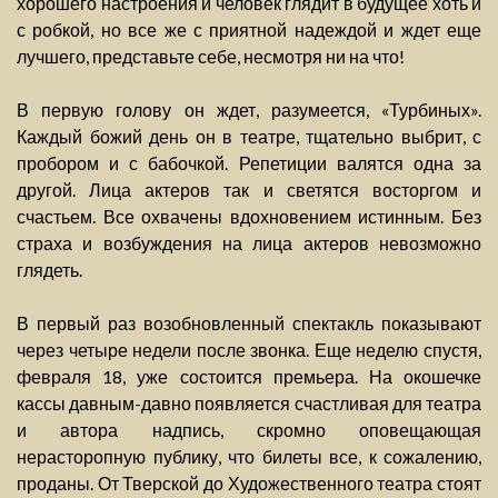
хорошего настроения и человек глядит в будущее хоть и
с робкой, но все же с приятной надеждой и ждет еще
лучшего, представьте себе, несмотря ни на что!
В первую голову он ждет, разумеется, «Турбиных».
Каждый божий день он в театре, тщательно выбрит, с
пробором и с бабочкой. Репетиции валятся одна за
другой. Лица актеров так и светятся восторгом и
счастьем. Все охвачены вдохновением истинным. Без
страха и возбуждения на лица актеров невозможно
глядеть.
В первый раз возобновленный спектакль показывают
через четыре недели после звонка. Еще неделю спустя,
февраля 18, уже состоится премьера. На окошечке
кассы давным-давно появляется счастливая для театра
и автора надпись, скромно оповещающая
нерасторопную публику, что билеты все, к сожалению,
проданы. От Тверской до Художественного театра стоят