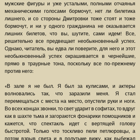
мужские фигуры и уже усталыми, полными отчаянья
механическими голосами бормочут, нет ли билетика
лишнего, и со стороны Дмитровки тоже стоят и тоже
бормочут, и ни у одного гражданина не оказывается
лишних билетов, что вы, шутите, сами идем! Все,
решительно все предвещает необыкновенный успех.
Однако, читатель, вы едва ли поверите, для него и этот
необыкновенный успех окрашивается в чернейшие,
прямо в траурные тона, поскольку все по-прежнему
против него:
«В зале я не был. Я был за кулисами, и актеры
волновались так, что заразили меня. Я стал
перемещаться с места на место, опустели руки и ноги.
Во всех концах звонки, то свет ударит в софитах, то вдруг
как в шахте тьма и загораются фонарики помощников и
кажется, что спектакль идет с вертящей голову
быстротой. Только что тоскливо пели петлюровцы, а
потом взрыв света и в полутьме вижу, как выбежал