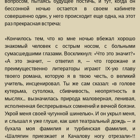
вопросом, пытаясь будущее постичь, и тут, когда он
бессонной ночью остается в своем кабинете
совершенно один, у него происходит еще одна, на этот
раз прекрасная встреча:
«Кончилось тем, что ко мне ночью вбежал хорошо
знакомый человек с острым носом, с больными
сумасшедшими глазами. Воскликнул: «Что это значит?»
«А это значит, — ответил я, — что горожане и
преимущественно литераторы играют IX-ую главу
твоего романа, которую я в твою честь, о великий
учитель, инсценировал. Ты же сам сказал: «в голове
кутерьма, сутолока, сбивчивость, неопрятность в
мыслях... вызначилась природа маловерная, ленивая,
исполненная беспрерывных сомнений и вечной боязни.
Укрой меня своей чугунной шинелью». И он укрыл меня,
и слышал я уже глуше, как шел театральный дождь — и
бухала моя фамилия и турбинская фамилия, и
«Шаляпин приезжает и Качалову ногу отрезали»!!