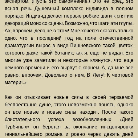
экспертом. (Пусть это самомнение.) Это не бред, это
ясная речь. Душевный комплекс индивида в полном
порядке. Индивид делает первые робкие шаги к снятию
декораций моих со сцены. Возможно, что шаги эти глупы.
Ах, впрочем, дело не в этом! Мне хочется сказать только
одно, что в последний год на поле отечественной
драматургии вырос в виде Вишневского такой цветок,
которого даже такой ботаник, как я, еще не видал. Его
многие уже заметили и некоторые клянутся, что еще
немного времени и его вырвут с корнем. А, да мне все
равно, впрочем. Довольно о нем. В Лету! К чертовой
матери!..»
Как он отыскивает новые силы в своей терзаемой
беспрестанно душе, этого невозможно понять, однако
он все новые и новые силы находит. После такого
блистательного успеха возобновленных «Дней
Турбиных» он берется за окончание инсценировки
гениальнейшего романа и ровно через девять дней