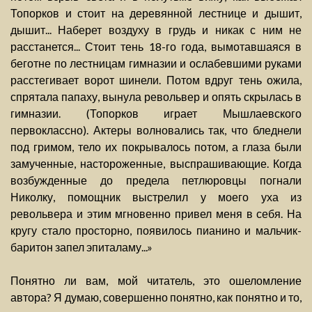
Топорков и стоит на деревянной лестнице и дышит,
дышит... Наберет воздуху в грудь и никак с ним не
расстанется... Стоит тень 18-го года, вымотавшаяся в
беготне по лестницам гимназии и ослабевшими руками
расстегивает ворот шинели. Потом вдруг тень ожила,
спрятала папаху, вынула револьвер и опять скрылась в
гимназии. (Топорков играет Мышлаевского
первоклассно). Актеры волновались так, что бледнели
под гримом, тело их покрывалось потом, а глаза были
замученные, настороженные, выспрашивающие. Когда
возбужденные до предела петлюровцы погнали
Николку, помощник выстрелил у моего уха из
револьвера и этим мгновенно привел меня в себя. На
кругу стало просторно, появилось пианино и мальчик-
баритон запел эпиталаму...»
Понятно ли вам, мой читатель, это ошеломление
автора? Я думаю, совершенно понятно, как понятно и то,