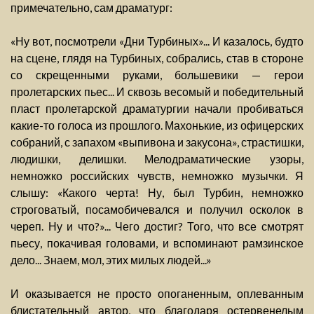
примечательно, сам драматург:
«Ну вот, посмотрели «Дни Турбиных»... И казалось, будто
на сцене, глядя на Турбиных, собрались, став в стороне
со скрещенными руками, большевики — герои
пролетарских пьес... И сквозь весомый и победительный
пласт пролетарской драматургии начали пробиваться
какие-то голоса из прошлого. Махонькие, из офицерских
собраний, с запахом «выпивона и закусона», страстишки,
людишки, делишки. Мелодраматические узоры,
немножко российских чувств, немножко музычки. Я
слышу: «Какого черта! Ну, был Турбин, немножко
строговатый, посамобичевался и получил осколок в
череп. Ну и что?»... Чего достиг? Того, что все смотрят
пьесу, покачивая головами, и вспоминают рамзинское
дело... Знаем, мол, этих милых людей...»
И оказывается не просто опоганенным, оплеванным
блистательный автор, что благодаря остервенелым