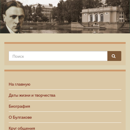
Михаил Булгаков
На главную
Даты жизни и творчества
Биография
О Булгакове
Круг общения