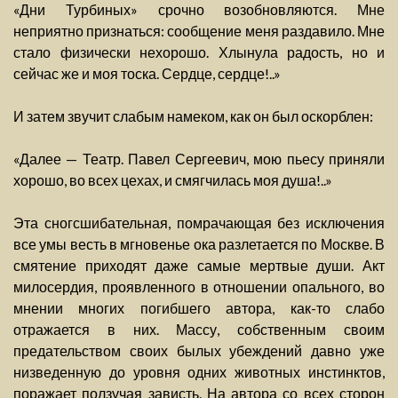
«Дни Турбиных» срочно возобновляются. Мне
неприятно признаться: сообщение меня раздавило. Мне
стало физически нехорошо. Хлынула радость, но и
сейчас же и моя тоска. Сердце, сердце!..»
И затем звучит слабым намеком, как он был оскорблен:
«Далее — Театр. Павел Сергеевич, мою пьесу приняли
хорошо, во всех цехах, и смягчилась моя душа!..»
Эта сногсшибательная, помрачающая без исключения
все умы весть в мгновенье ока разлетается по Москве. В
смятение приходят даже самые мертвые души. Акт
милосердия, проявленного в отношении опального, во
мнении многих погибшего автора, как-то слабо
отражается в них. Массу, собственным своим
предательством своих былых убеждений давно уже
низведенную до уровня одних животных инстинктов,
поражает ползучая зависть. На автора со всех сторон