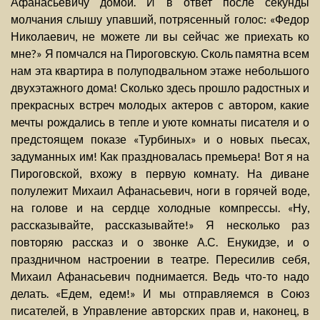
Афанасьевичу домой. И в ответ после секунды
молчания слышу упавший, потрясенный голос: «Федор
Николаевич, не можете ли вы сейчас же приехать ко
мне?» Я помчался на Пироговскую. Сколь памятна всем
нам эта квартира в полуподвальном этаже небольшого
двухэтажного дома! Сколько здесь прошло радостных и
прекрасных встреч молодых актеров с автором, какие
мечты рождались в тепле и уюте комнаты писателя и о
предстоящем показе «Турбиных» и о новых пьесах,
задуманных им! Как праздновалась премьера! Вот я на
Пироговской, вхожу в первую комнату. На диване
полулежит Михаил Афанасьевич, ноги в горячей воде,
на голове и на сердце холодные компрессы. «Ну,
рассказывайте, рассказывайте!» Я несколько раз
повторяю рассказ и о звонке А.С. Енукидзе, и о
праздничном настроении в театре. Пересилив себя,
Михаил Афанасьевич поднимается. Ведь что-то надо
делать. «Едем, едем!» И мы отправляемся в Союз
писателей, в Управление авторских прав и, наконец, в