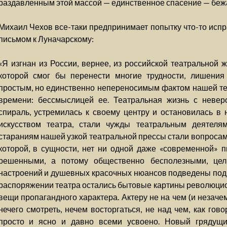
раздавленным этой массой — единственное спасение — бежат
Михаил Чехов все-таки предпринимает попытку что-то исп
письмом к Луначарскому:
«Я изгнан из России, вернее, из российской театральной 
которой смог бы перенести многие трудности, лишения
простым, но единственно непереносимым фактом нашей те
времени: бессмыслицей ее. Театральная жизнь с невер
спираль, устремилась к своему центру и остановилась в 
искусством театра, стали чужды театральным деятелям
стараниям нашей узкой театральной прессы стали вопросам
которой, в сущности, нет ни одной даже «современной» п
решенными, а потому общественно бесполезными, цел
настроений и душевных красочных нюансов подведены под 
распоряжении театра остались бытовые картины революцио
вещи пропагандного характера. Актеру не на чем (и незачем
нечего смотреть, нечем восторгаться, не над чем, как гов
просто и ясно и давно всеми усвоено. Новый грядущ