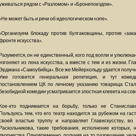
уживаться рядом с «Разломом» и «Бронепоездом».
«Не может быть и речи об идеологическом нэпе».
«Организуем блокаду против булгаковщины, против «зака
фронте искусства».
Разумеется, он не единственный, кого под вопли и улюлюка
изгоняют из лона искусства, а вместе с тем и из жизни. 
Эрдмана «Самоубийца». Все же Мейерхольду удается получи
Уже готовится генеральная репетиция, и тут коме
постановлением ЦК по личному указанию товарища Стали
безобидной комедии усматривается злостная клевета на сов
Кое-кто поднимается на борьбу, только не Станислав
Пользуясь тем, что его театр находится за рубежом на га
своей властью труппу и направляет Главискусству, во 
Раскольникова, такие требования, исполнение которых, 
творчества. Одновременно, получив на то разрешение, уез