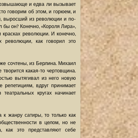
возвышающе и едва ли вызывает
то говорим об этом, и горюем, и
й, выросший из революции и по-
бы он? Конечно, «Короля Лира»,
 и красках революции. И конечно,
 революции, как говорил это
уже сочтены, из Берлина. Михаил
 творится какая-то чертовщина.
остью вытягивал из него новую
е репетициям, вдруг принимает
 театральных кругах начинает
 к жанру сатиры, то только как
общественности в целом, но не
а, как это представляют себе