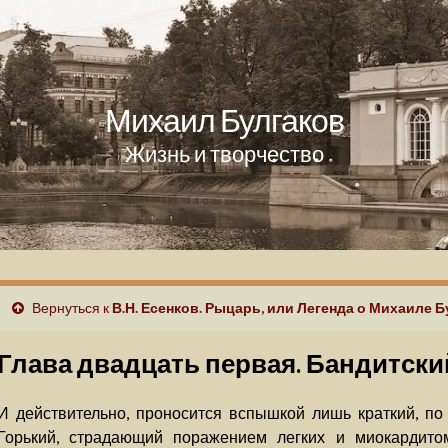
Михаил Булгаков
Жизнь и творчество
Вернуться к
В.Н. Есенков. Рыцарь, или Легенда о Михаиле 
Глава двадцать первая. Бандитски
И действительно, проносится вспышкой лишь краткий, по 
Горький, страдающий поражением легких и миокардито