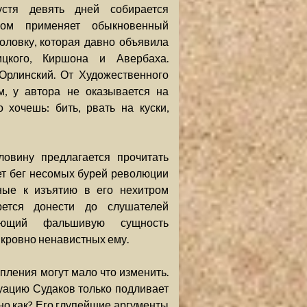
устя девять дней собирается
тком применяет обыкновенный
оловку, которая давно объявила
цкого, Киршона и Авербаха.
 Орлинский. От Художественного
м, у автора не оказывается на
 хочешь: бить, рвать на куски,
ловину предлагается прочитать
ет бег несомых бурей революции
ные к изъятию в его нехитром
рется донести до слушателей
ающий фальшивую сущность
 кровно ненавистных ему.
пления могут мало что изменить.
уацию Судаков только подливает
 но как? Его глупейшие аргументы