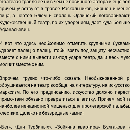
оголтелая травля ее ни в чем не повинного автора и еще б
причем участвуют в травле Раскольников, Киршон и мене
лица, а чертов Блюм и сволочь Орлинский договариваютс
Художественный театр, по их уверениям, дает куда больш
Афанасьевич.
И вот что здесь необходимо отметить крупными буквам
ударяет палец о палец, чтобы взять под защиту несчастно
вместе с ними вывести из-под удара театр, да и весь Ху
молчит вместе с ним.
Впрочем, трудно что-либо сказать. Необыкновенной 
обрушивается на театр вообще, на литературу, на искусств
марксизм. По его предписанию, искусство должно перест
прямо-таки обязано превратиться в агитку. Причем мой 
наиболее ненавистной мишенью для пролетарской пальбы.
хлесткие, далеко не безвредные камни:
«Бег», «Дни Турбиных», «Зойкина квартира» Булгакова