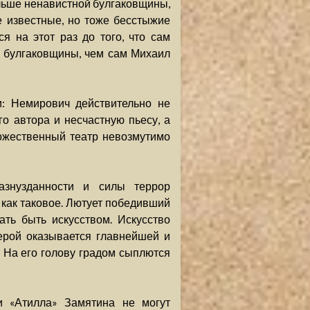
ольше ненавистной булгаковщины,
е известные, но тоже бесстыжие
я на этот раз до того, что сам
е булгаковщины, чем сам Михаил
и: Немирович действительно не
го автора и несчастную пьесу, а
дожественный театр невозмутимо
разнузданности и силы террор
о как таковое. Лютует победивший
ать быть искусством. Искусство
герой оказывается главнейшей и
 На его голову градом сыплются
 и «Атилла» Замятина не могут