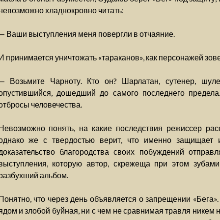
невозможно хладнокровно читать:
— Ваши выступления меня повергли в отчаяние.
И принимается уничтожать «тараканов», как персонажей зове
— Возьмите Чарноту. Кто он? Шарлатан, сутенер, шулер
опустившийся, дошедший до самого последнего предела..
отбросы человечества.
Невозможно понять, на какие последствия режиссер расс
однако же с твердостью верит, что именно защищает 
доказательство благородства своих побуждений отправл
выступления, которую автор, скрежеща при этом зубами
разбухший альбом.
Понятно, что через день объявляется о запрещении «Бега»
ядом и злобой буйная, ни с чем не сравнимая травля никем 