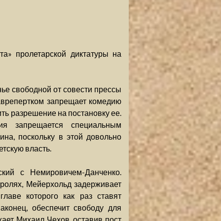
та» пролетарской диктатуры на
нье свободной от совести прессы
Главрепертком запрещает комедию
ть разрешение на постановку ее.
дия запрещается специальным
на, поскольку в этой довольно
етскую власть.
ский с Немировичем-Данченко.
стролях, Мейерхольд задерживает
главе которого как раз ставят
наконец, обеспечит свободу для
жает Михаил Чехов, оставив пост