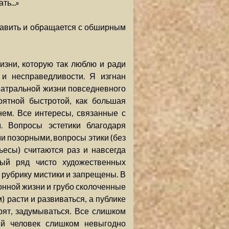
ь...»
равить и обращается с обширным
жизни, которую так люблю и ради
 и несправедливости. Я изгнан
атральной жизни повседневного
оятной быстротой, как большая
нем. Все интересы, связанные с
. Вопросы эстетики благодаря
и позорными, вопросы этики (без
ьесы) считаются раз и навсегда
ый ряд чисто художественных
рубрику мистики и запрещены. В
нной жизни и грубо сколоченные
) расти и развиваться, а публике
орят, задумываться. Все слишком
ий человек слишком невыгодно