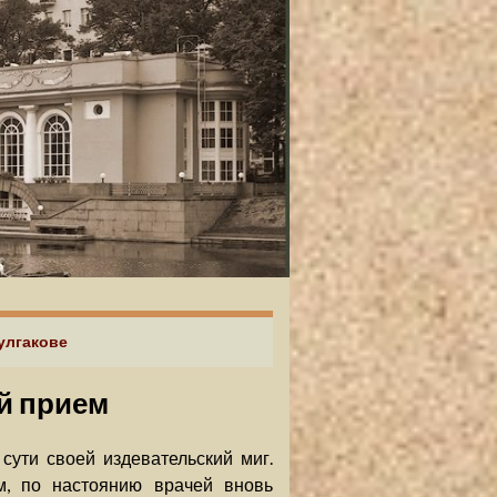
Булгакове
й прием
сути своей издевательский миг.
м, по настоянию врачей вновь