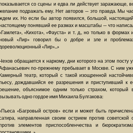
показывается со сцены и едва ли действует заражающе, 
желание подражать ему. Нет авторов — это правда. Мы час
ждем их. Но если бы автор появился, большой, настоящи
настоящему понявший ее размах и масштабы — что написал 
«Гамлета», «Кихота», «Фауста» и т. д., но только в формах
новый «Лир» говорил бы о добре и зле и проблемах
дореволюционный «Лир»...»
Чехов обращается к наркому, дни которого на этом посту 
Афанасьевич по-прежнему пребывает в Москве. С ним уже
Камерный театр, который с такой изощренной настойчив
пьесу, дождавшийся ее разрешения и приступивший к е
решение, объяснимое одним только страхом, который в
вызывать одно гордое имя Михаила Булгакова:
«Пьеса «Багровый остров» если и может быть причислена
сатира, направленная своим острием против советской 
против элементов приспособленчества и бюрократизм
постановщики...»