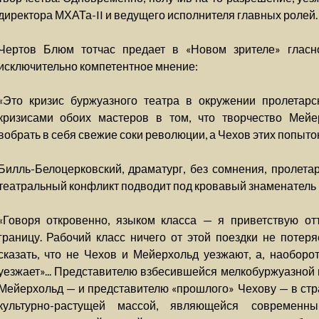
директора МХАТа-II и ведущего исполнителя главных ролей.
Чертов Блюм тотчас предает в «Новом зрителе» гласн
исключительно компетентное мнение:
«Это кризис буржуазного театра в окружении пролетар
кризисами обоих мастеров в том, что творчество Мейе
вобрать в себя свежие соки революции, а Чехов этих попыток 
Билль-Белоцерковский, драматург, без сомнения, пролетар
театральный конфликт подводит под кровавый знаменатель 
«Говоря откровенно, языком класса — я приветствую о
границу. Рабочий класс ничего от этой поездки не потер
сказать, что не Чехов и Мейерхольд уезжают, а, наоборот
уезжает»... Представителю взбесившейся мелкобуржуазной 
Мейерхольд — и представителю «прошлого» Чехову — в стр
культурно-растущей массой, являющейся современн