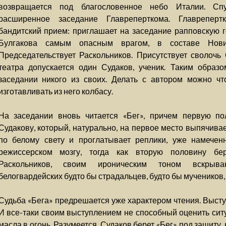
возвращается под благословенное небо Италии. Сп
расширенное заседание Главреперткома. Главрепер
бандитский прием: приглашает на заседание рапповскую г
Булгакова самым опасным врагом, в составе Нови
Председательствует Раскольников. Присутствует сволочь
театра допускается один Судаков, ученик. Таким образо
заседании никого из своих. Делать с автором можно что
изготавливать из него колбасу.
На заседании вновь читается «Бег», причем первую по
Судакову, который, натурально, на первое место выпячива
по белому свету и проглатывает реплики, уже намечен
режиссерском мозгу, тогда как вторую половину бе
Раскольников, своим ироническим тоном вскрыв
белогвардейских будто бы страдальцев, будто бы мучеников,
Судьба «Бега» предрешается уже характером чтения. Высту
И все-таки своим выступлением не способный оценить сит
масла в огонь. Разумеется, Судаков берет «Бег» под защиту,