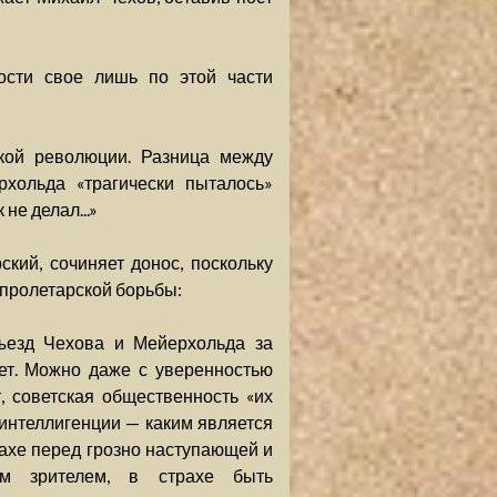
ости свое лишь по этой части
ской революции. Разница между
рхольда «трагически пыталось»
не делал...»
ский, сочиняет донос, поскольку
пролетарской борьбы:
тъезд Чехова и Мейерхольда за
яет. Можно даже с уверенностью
, советская общественность «их
интеллигенции — каким является
ахе перед грозно наступающей и
ым зрителем, в страхе быть