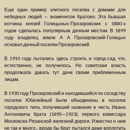
Еще один пример элитного поселка с домами для
небедных людей — знаменитое Кратово. Эта бывшая
вотчина князей Голицыных-Прозоровских с 1880-х
годов сделалась популярным дачным местом. В 1899
году владелец земли А А Прозоровский-Голицын
основал дачный поселок Прозоровский.
В 1910 году пытались здесь строить и город-сад, что,
естественно, не получилось. Но советская власть
продолжала давать тут дачи своим приближенным
лицам.
В 1930 году Прозоровский и находившийся по соседству
поселок Юбилейный были объединены в поселок
городского типа, получивший название в честь Ивана
Антоновича Крата (1895—1923), первого комиссара
Московско-Рязанской железной дороги. Известно о нем
не так и много... вроде бы Крат пытался даже воплотить