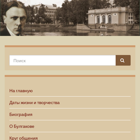
Михаил Булгаков
На главную
Даты жизни и творчества
Биография
О Булгакове
Круг общения