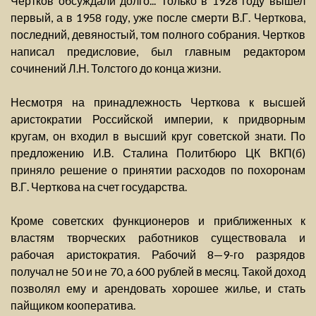
Чертков обсуждали долго... Только в 1928 году вышел
первый, а в 1958 году, уже после смерти В.Г. Черткова,
последний, девяностый, том полного собрания. Чертков
написал предисловие, был главным редактором
сочинений Л.Н. Толстого до конца жизни.
Несмотря на принадлежность Черткова к высшей
аристократии Российской империи, к придворным
кругам, он входил в высший круг советской знати. По
предложению И.В. Сталина Политбюро ЦК ВКП(б)
приняло решение о принятии расходов по похоронам
В.Г. Черткова на счет государства.
Кроме советских функционеров и приближенных к
властям творческих работников существовала и
рабочая аристократия. Рабочий 8—9-го разрядов
получал не 50 и не 70, а 600 рублей в месяц. Такой доход
позволял ему и арендовать хорошее жилье, и стать
пайщиком кооператива.