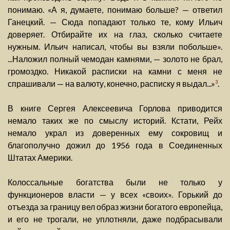
понимаю. «А я, думаете, понимаю больше? — ответил
Ганецкий. — Сюда попадают только те, кому Ильич
доверяет. Отбирайте их на глаз, сколько считаете
нужным. Ильич написал, чтобы вы взяли побольше».
...Наложил полный чемодан камнями, — золото не брал,
громоздко. Никакой расписки на камни с меня не
спрашивали — на валюту, конечно, расписку я выдал...»
.
3
В книге Сергея Алексеевича Горлова приводится
немало таких же по смыслу историй. Кстати, Рейх
немало украл из доверенных ему сокровищ и
благополучно дожил до 1956 года в Соединенных
Штатах Америки.
Колоссальные богатства были не только у
функционеров власти — у всех «своих». Горький до
отъезда за границу вел образ жизни богатого европейца,
и его не трогали, не уплотняли, даже подбрасывали