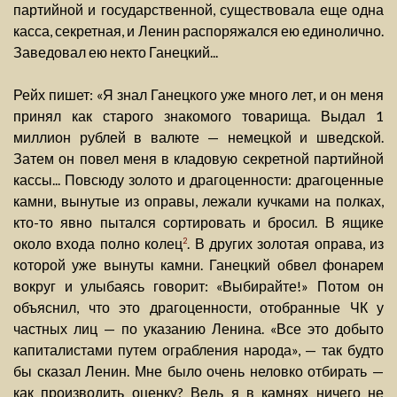
партийной и государственной, существовала еще одна
касса, секретная, и Ленин распоряжался ею единолично.
Заведовал ею некто Ганецкий...
Рейх пишет: «Я знал Ганецкого уже много лет, и он меня
принял как старого знакомого товарища. Выдал 1
миллион рублей в валюте — немецкой и шведской.
Затем он повел меня в кладовую секретной партийной
кассы... Повсюду золото и драгоценности: драгоценные
камни, вынутые из оправы, лежали кучками на полках,
кто-то явно пытался сортировать и бросил. В ящике
около входа полно колец
. В других золотая оправа, из
2
которой уже вынуты камни. Ганецкий обвел фонарем
вокруг и улыбаясь говорит: «Выбирайте!» Потом он
объяснил, что это драгоценности, отобранные ЧК у
частных лиц — по указанию Ленина. «Все это добыто
капиталистами путем ограбления народа», — так будто
бы сказал Ленин. Мне было очень неловко отбирать —
как производить оценку? Ведь я в камнях ничего не