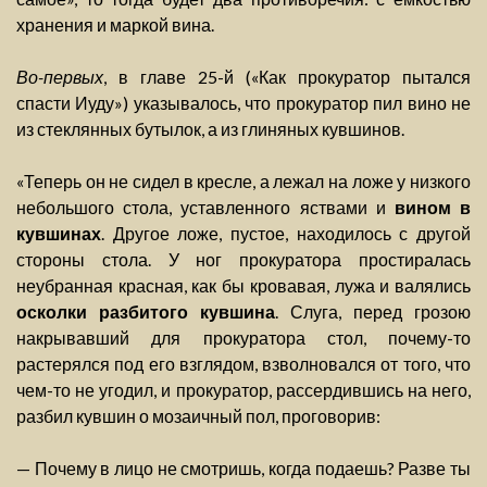
хранения и маркой вина.
Во-первых
, в главе 25-й («Как прокуратор пытался
спасти Иуду») указывалось, что прокуратор пил вино не
из стеклянных бутылок, а из глиняных кувшинов.
«Теперь он не сидел в кресле, а лежал на ложе у низкого
небольшого стола, уставленного яствами и
вином в
кувшинах
. Другое ложе, пустое, находилось с другой
стороны стола. У ног прокуратора простиралась
неубранная красная, как бы кровавая, лужа и валялись
осколки разбитого кувшина
. Слуга, перед грозою
накрывавший для прокуратора стол, почему-то
растерялся под его взглядом, взволновался от того, что
чем-то не угодил, и прокуратор, рассердившись на него,
разбил кувшин о мозаичный пол, проговорив:
— Почему в лицо не смотришь, когда подаешь? Разве ты