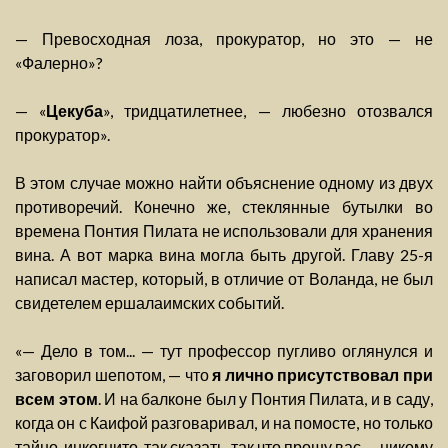
— Превосходная лоза, прокуратор, но это — не
«Фалерно»?
— «
Цекуба
», тридцатилетнее, — любезно отозвался
прокуратор».
В этом случае можно найти объяснение одному из двух
противоречий. Конечно же, стеклянные бутылки во
времена Понтия Пилата не использовали для хранения
вина. А вот марка вина могла быть другой. Главу 25-я
написал мастер, который, в отличие от Воланда, не был
свидетелем ершалаимских событий.
«— Дело в том... — тут профессор пугливо оглянулся и
заговорил шепотом, — что
я лично присутствовал при
всем этом
. И на балконе был у Понтия Пилата, и в саду,
когда он с Каифой разговаривал, и на помосте, но только
тайно, инкогнито, так сказать, так что прошу вас — никому