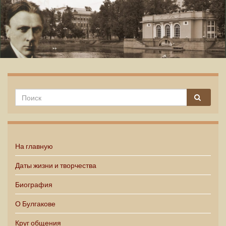
Михаил Булгаков
На главную
Даты жизни и творчества
Биография
О Булгакове
Круг общения