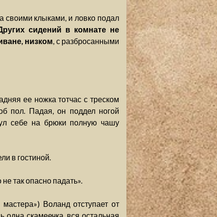
ка своими клыками, и ловко подал
Других сидений в комнате не
иване, низком
, с разбросанными
Задняя ее ножка тотчас с треском
об пол. Падая, он поддел ногой
нул себе на брюки полную чашу
и в гостиной.
о не так опасно падать».
е мастера») Воланд отступает от
сь одна скамеечка, вся остальная