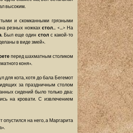
ал высоким.
тыми и скомканными грязными
на резных ножках
стол
... <...> На
а
. Был еще один
стол
с какой-то
деланы в виде змей».
рете
перед шахматным столиком
матного коня».
л для кота, хотя до бала Бегемот
сидящих за праздничным столом
азанных сидений было только два:
ись на кровати. С извлечением
тот опустился на него, а Маргарита
а».