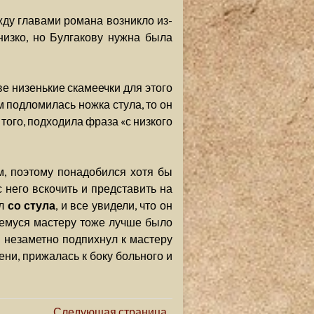
ду главами романа возникло из-
 низко, но Булгакову нужна была
ве низенькие скамеечки для этого
м подломилась ножка стула, то он
 того, подходила фраза «с низкого
м, поэтому понадобился хотя бы
с него вскочить и представить на
ил
со стула
, и все увидели, что он
емуся мастеру тоже лучше было
 и незаметно подпихнул к мастеру
лени, прижалась к боку больного и
Следующая страница