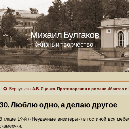
Михаил Булгаков
Жизнь и творчество
Вернуться к
А.В. Яценко. Противоречия в романе «Мастер 
30. Люблю одно, а делаю другое
В главе 19-й («Неудачные визитеры») в гостиной вся мебел
скамеечки.