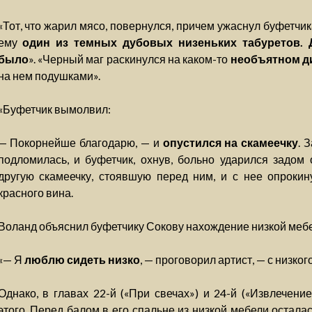
«Тот, что жарил мясо, повернулся, причем ужаснул буфетчи
ему
один из темных дубовых низеньких табуретов. 
было
». «Черный маг раскинулся на каком-то
необъятном д
на нем подушками».
«Буфетчик вымолвил:
— Покорнейше благодарю, — и
опустился на скамеечку
. 
подломилась, и буфетчик, охнув, больно ударился задом 
другую скамеечку, стоявшую перед ним, и с нее опроки
красного вина.
Воланд объяснил буфетчику Сокову нахождение низкой мебел
«— Я
люблю сидеть низко
, — проговорил артист, — с низког
Однако, в главах 22-й («При свечах») и 24-й («Извлечени
этого. Перед балом в его спальне из низкой мебели остала