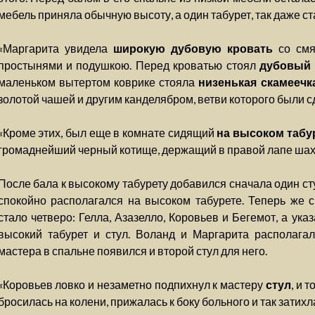
мебель приняла обычную высоту, а один табурет, так даже ст
«Маргарита увидела
широкую дубовую кровать
со смя
простынями и подушкою. Перед кроватью стоял
дубовый
маленьком вытертом коврике стояла
низенькая скамеечк
золотой чашей и другим канделябром, ветви которого были с
«Кроме этих, был еще в комнате сидящий
на высоком табу
громаднейший черный котище, держащий в правой лапе шах
После бала к высокому табурету добавился сначала один сту
спокойно располагался на высоком табурете. Теперь же 
стало четверо: Гелла, Азазелло, Коровьев и Бегемот, а ук
высокий табурет и стул. Воланд и Маргарита располагал
мастера в спальне появился и второй стул для него.
«Коровьев ловко и незаметно подпихнул к мастеру
стул
, и 
бросилась на колени, прижалась к боку больного и так затихл