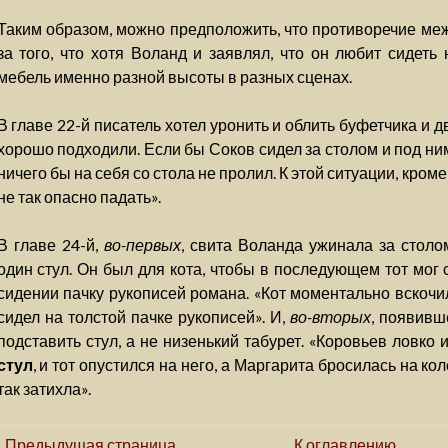
Таким образом, можно предположить, что противоречие меж
за того, что хотя Воланд и заявлял, что он любит сидеть
мебель именно разной высоты в разных сценах.
В главе 22-й писатель хотел уронить и облить буфетчика и д
хорошо подходили. Если бы Соков сидел за столом и под ни
ничего бы на себя со стола не пролил. К этой ситуации, кроме
не так опасно падать».
В главе 24-й,
во-первых
, свита Воланда ужинала за столо
один стул. Он был для кота, чтобы в последующем тот мог 
сидении пачку рукописей романа. «Кот моментально вскоч
сидел на толстой пачке рукописей». И,
во-вторых
, появивш
подставить стул, а не низенький табурет. «Коровьев ловко
стул
, и тот опустился на него, а Маргарита бросилась на ко
так затихла».
Предыдущая страница
К оглавлению