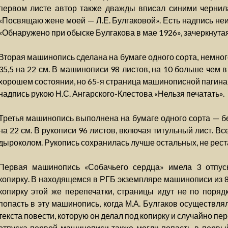
первом листе автор также дважды вписал синими чернила
«Посвящаю жене моей — Л.Е. Булгаковой». Есть надпись не
«Обнаружено при обыске Булгакова в мае 1926», зачеркнут
Вторая машинопись сделана на бумаге одного сорта, немног
35,5 на 22 см. В машинописи 98 листов, на 10 больше чем 
хорошем состоянии, но 65-я страница машинописной пагина
надпись рукою Н.С. Ангарского-Клестова «Нельзя печатать».
Третья машинопись выполнена на бумаге одного сорта — бе
на 22 см. В рукописи 96 листов, включая титульный лист. 
дыроколом. Рукопись сохранилась лучше остальных, не рес
Первая машинопись «Собачьего сердца» имела 3 отпус
копирку. В находящемся в РГБ экземпляре машинописи из 8
копирку этой же перепечатки, страницы идут не по порядк
попасть в эту машинопись, когда М.А. Булгаков осуществл
текста повести, которую он делал под копирку и случайно пе
отпуска первой машинописи также могли попасть в первый