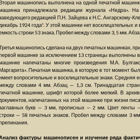
Вторая машинопись выполнена на одной печатной машинке
машинка принадлежала редакции журнала «Недра». На
заведующего редакцией П.Н. Зайцева к Н.С. Ангарскому-Кле
декабрь 1924 года
. У этой машинки нет восклицательных и
6
емкость строки 53 знака. Пробел между словами 3, 5 мм. Абзац
Третья машинопись сделана на двух печатных машинках, пр
первой машинке за исключением 13 страницы выполнены вс
машинке напечатаны многие произведения М.А. Булгак
Маргарита». Печатная машинка, в которую в тот момент бы
имеет вопросительные и восклицательные знаки. Средняя ем
между словами 4 мм. Абзац — 1,3 см. Тринадцатая стран
печатной машинке, шрифт которой более мелкий. В архив
документов, напечатанных на этой машинке при жизни писа
заглавных букв — 3 мм, прописных — 2 мм. Цвет ленты 
строки — 58 печатных знаков. Пробел между словами 3 мм.
препинания.
Анализ фактуры машинописен и изучение ряда факти