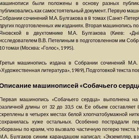
машинописи были положены в основу разных публик
публиковались как самостоятельный документ. Первую маши
Собрании сочинений М.А. Булгакова в 8 томах (Санкт-Петербу
других подготовленных им изданиях. Вторая машинопись по
Яновской в двухтомнике М.А. Булгакова (Киев: «Дні
исследователем В.В. Петелиным в подготовленном им Собра
10 томах (Москва: «Голос», 1995).
Третья машинопись издана в Собрании сочинений М.А. 
«Художественная литература», 1989), Подготовкой текста пов
Описание машинописей «Собачьего сердц
Первая машинопись «Собачьего сердца» выполнена на 
различной длины от 32 до 33,5 см. Ее объем составляет
скреплены в четырех местах белой хлопчатобумажной нит
сохранилась хуже остальных. Особенно пострадали п
оборваны по краям, что вызвало частичную потерю текста.
М.А. Булгаков синим карандашом написал: «Экземпляр, в