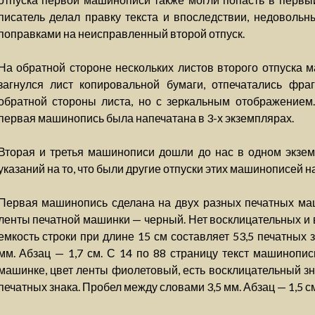
писатель делал правку текста и впоследствии, недовольн
поправками на неисправленный второй отпуск.
На обратной стороне нескольких листов второго отпуска м
загнулся лист копировальной бумаги, отпечатались фраг
обратной стороны листа, но с зеркальным отображением.
первая машинопись была напечатана в 3-х экземплярах.
Вторая и третья машинописи дошли до нас в одном экзем
указаний на то, что были другие отпуски этих машинописей н
Первая машинопись сделана на двух разных печатных маш
ленты печатной машинки — черный. Нет восклицательных и 
емкость строки при длине 15 см составляет 53,5 печатных 
мм. Абзац — 1,7 см. С 14 по 88 страницу текст машинопи
машинке, цвет ленты фиолетовый, есть восклицательный зн
печатных знака. Пробел между словами 3,5 мм. Абзац — 1,5 см