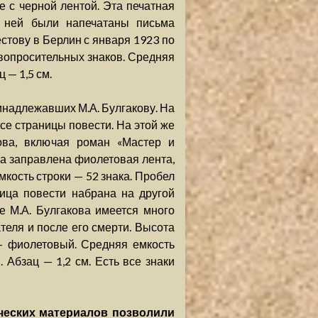
 с черной лентой. Эта печатная
 ней были напечатаны письма
стову в Берлин с января 1923 по
 вопросительных знаков. Средняя
 — 1,5 см.
инадлежавших М.А. Булгакову. На
е страницы повести. На этой же
ова, включая роман «Мастер и
ла заправлена фиолетовая лента,
кость строки — 52 знака. Пробел
ица повести набрана на другой
е М.А. Булгакова имеется много
теля и после его смерти. Высота
— фиолетовый. Средняя емкость
 Абзац — 1,2 см. Есть все знаки
ческих материалов позволили