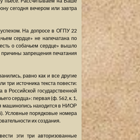
му пьесе. Рассчитываем на Ваше
фону сегодня вечером или завтра
 успехом. На допросе в ОГПУ 22
ачьем сердце» не напечатана по
есть о собачьем сердце» вышло
 и причины запрещения печатания
анились, равно как и все другие
ли три источника текста повести:
а в Российской государственной
о сердца»: первая (ф. 562, к. 1,
Вторая машинопись находится в НИОР
 214). Условные порядковые номера
вательности их создания.
вести эти три авторизованные