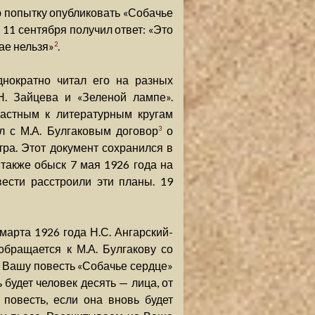
ю попытку опубликовать «Собачье
 11 сентября получил ответ: «Это
ае нельзя»
.
2
днократно читал его на разных
Н. Зайцева и «Зеленой лампе».
астным к литературным кругам
л с М.А. Булгаковым договор
о
3
тра. Этот документ сохранился в
 также обыск 7 мая 1926 года на
ести расстроили эти планы. 19
марта 1926 года Н.С. Ангарский-
обращается к М.А. Булгакову со
 Вашу повесть «Собачье сердце»
будет человек десять — лица, от
 повесть, если она вновь будет