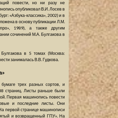
аций повести, но ни разу не
нопись опубликовал В.И. Лосев в
рг: «Азбука-классика», 2002) и в
ложена в основу публикации Л.М.
про», 1989), а также другим
нии сочинений М.А. Булгакова в
Булгакова в 5 томах (Москва:
ести занималась В.В. Гудкова.
а»
бумаге трех разных сортов, и
 88 страниц. Листы раньше были
кой. Первая машинопись повести
ервые и последние листы. Они
 На первой странице машинописи
зятый и возвращенный ГПУ». На