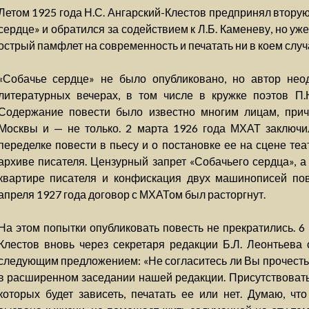
Летом 1925 года Н.С. Ангарский-Клестов предпринял втору
сердце» и обратился за содействием к Л.Б. Каменеву, но уже
острый памфлет на современность и печатать ни в коем случ
«Собачье сердце» не было опубликовано, но автор нео
литературных вечерах, в том числе в кружке поэтов П.
Содержание повести было известно многим лицам, прич
Москвы и — не только. 2 марта 1926 года МХАТ заключи
переделке повести в пьесу и о постановке ее на сцене теа
архиве писателя. Цензурный запрет «Собачьего сердца», а
квартире писателя и конфискация двух машинописей пов
апреля 1927 года договор с МХАТом был расторгнут.
На этом попытки опубликовать повесть не прекратились. 6 
Клестов вновь через секретаря редакции Б.Л. Леонтьева 
следующим предложением: «Не согласитесь ли Вы прочесть
в расширенном заседании нашей редакции. Присутствовать 
которых будет зависеть, печатать ее или нет. Думаю, что