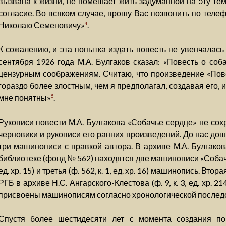
вызвана к жизни, не помешает жить задуманной на эту те
согласие. Во всяком случае, прошу Вас позвонить по теле
Николаю Семеновичу»
.
4
К сожалению, и эта попытка издать повесть не увенчалась
сентября 1926 года М.А. Булгаков сказал: «Повесть о соб
цензурным соображениям. Считаю, что произведение «Пов
гораздо более злостным, чем я предполагал, создавая его,
мне понятны»
.
5
Рукописи повести М.А. Булгакова «Собачье сердце» не сохр
черновики и рукописи его ранних произведений. До нас дош
три машинописи с правкой автора. В архиве М.А. Булгаков
библиотеке (фонд № 562) находятся две машинописи «Собачьег
ед. хр. 15) и третья (ф. 562, к. 1, ед. хр. 16) машинопись. 
РГБ в архиве Н.С. Ангарского-Клестова (ф. 9, к. 3, ед. хр.
присвоены машинописям согласно хронологической последо
Спустя более шестидесяти лет с момента создания по