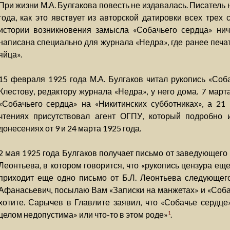
При жизни М.А. Булгакова повесть не издавалась. Писатель
года, как это явствует из авторской датировки всех тре
истории возникновения замысла «Собачьего сердца» нич
написана специально для журнала «Недра», где ранее печа
яйца».
15 февраля 1925 года М.А. Булгаков читал рукопись «Соба
Клестову, редактору журнала «Недра», у него дома. 7 март
«Собачьего сердца» на «Никитинских субботниках», а 21
чтениях присутствовал агент ОГПУ, который подробно 
донесениях от 9 и 24 марта 1925 года.
2 мая 1925 года Булгаков получает письмо от заведующего
Леонтьева, в котором говорится, что «рукопись цензура ещ
приходит еще одно письмо от Б.Л. Леонтьева следующег
Афанасьевич, посылаю Вам «Записки на манжетах» и «Собач
хотите. Сарычев в Главлите заявил, что «Собачье сердце»
целом недопустима» или что-то в этом роде»
.
1