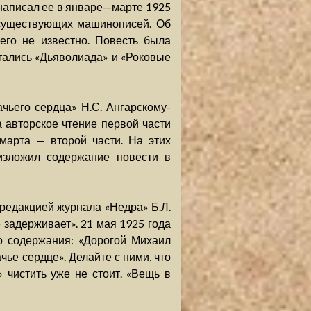
 написал ее в январе—марте 1925
х существующих машинописей. Об
его не известно. Повесть была
тались «Дьяволиада» и «Роковые
чьего сердца» Н.С. Ангарскому-
а авторское чтение первой части
 марта — второй части. На этих
изложил содержание повести в
 редакцией журнала «Недра» Б.Л.
е задерживает». 21 мая 1925 года
о содержания: «Дорогой Михаил
ье сердце». Делайте с ними, что
 чистить уже не стоит. «Вещь в