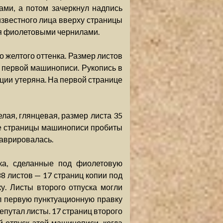
ми, а потом зачеркнул надпись
известного лица вверху страницы
ая фиолетовыми чернилами.
о желтого оттенка. Размер листов
в первой машинописи. Рукопись в
ции утеряна. На первой странице
лая, глянцевая, размер листа 35
Все страницы машинописи пробиты
таврировалась.
ка, сделанные под фиолетовую
8 листов — 17 страниц копии под
у. Листы второго отпуска могли
ял первую пунктуационную правку
репутал листы. 17 страниц второго
 отпуск этой машинописи, когда