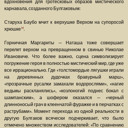
вдохновения для гротесковых образов мистического
карнавала, созданного Булгаковым:
Старуха Баубо мчит к верхушке Верхом на супоросой
хрюшке
.
14
Горничная Маргариты — Наташа тоже совершает
перелет верхом на превращенном в свинью Николае
Ивановиче. Что более важно, сцена символизирует
погружение героя в полностью мистический мир, где уже
все иррационально. Где «толстомордые лягушки играли
на деревянных дудочках бравурный марш»,
«прозрачные русалки замахали водорослями», «нагие
ведьмы раскланялись», «козлоногий поднес бокал с
шампанским», а шофером оказался — «черный
длинноносый грач в клеенчатой фуражке и в перчатках с
раструбами». Момент перехода из одной реальности в
другую Булгаков всячески подчеркивает, что было
отмечено множеством исследователей: «По сравнению