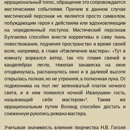
иррациональный топос, обращение это сопровождается
мистическими событиями. Причем в данном случае
мистический персонаж не является просто символом,
побуждающим героя к действиям или вдохновляющим
на определенный поступок. Мистический персонаж
Булгакова способен внести коррективы в саму ткань
повествования, подчиняя пространство и время своей
воле, например, в главе «Извлечение мастера»: «Тут в
комнату ворвался ветер, так что пламя свечей в
канделябрах легло, тяжелая занавеска на окне
отодвинулась, распахнулось окно и в далекой высоте
открылась полная, но не утренняя, а полночная луна. От
подоконника на пол лег зеленоватый платок ночного
света, и в нем появился ночной Иванушкин гость,
называющий себя мастером»
. Таким же
6
иррациональным путем Воланд способен достать и
сожженную рукопись романа мастера.
Учитывая значимость влияния творчества Н.В. Гоголя