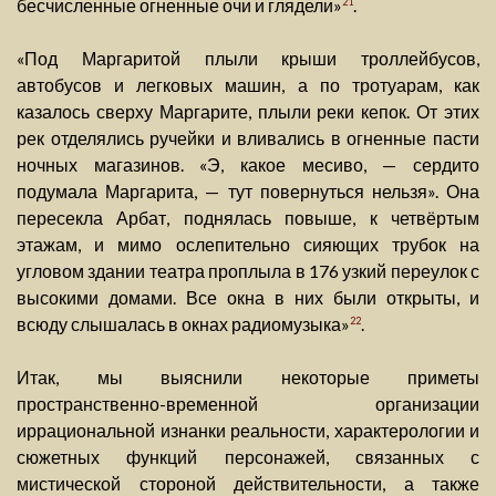
бесчисленные огненные очи и глядели»
.
21
«Под Маргаритой плыли крыши троллейбусов,
автобусов и легковых машин, а по тротуарам, как
казалось сверху Маргарите, плыли реки кепок. От этих
рек отделялись ручейки и вливались в огненные пасти
ночных магазинов. «Э, какое месиво, — сердито
подумала Маргарита, — тут повернуться нельзя». Она
пересекла Арбат, поднялась повыше, к четвёртым
этажам, и мимо ослепительно сияющих трубок на
угловом здании театра проплыла в 176 узкий переулок с
высокими домами. Все окна в них были открыты, и
всюду слышалась в окнах радиомузыка»
.
22
Итак, мы выяснили некоторые приметы
пространственно-временной организации
иррациональной изнанки реальности, характерологии и
сюжетных функций персонажей, связанных с
мистической стороной действительности, а также