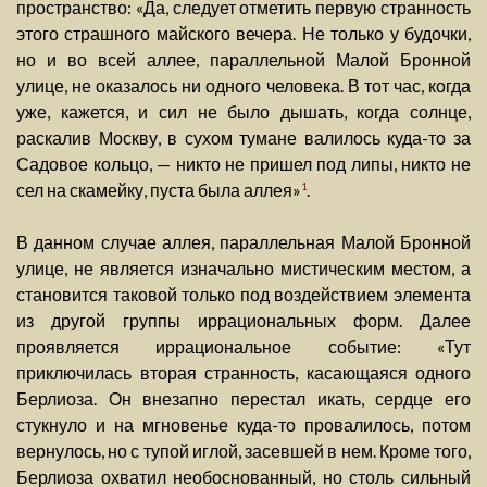
пространство: «Да, следует отметить первую странность
этого страшного майского вечера. Не только у будочки,
но и во всей аллее, параллельной Малой Бронной
улице, не оказалось ни одного человека. В тот час, когда
уже, кажется, и сил не было дышать, когда солнце,
раскалив Москву, в сухом тумане валилось куда-то за
Садовое кольцо, — никто не пришел под липы, никто не
сел на скамейку, пуста была аллея»
.
1
В данном случае аллея, параллельная Малой Бронной
улице, не является изначально мистическим местом, а
становится таковой только под воздействием элемента
из другой группы иррациональных форм. Далее
проявляется иррациональное событие: «Тут
приключилась вторая странность, касающаяся одного
Берлиоза. Он внезапно перестал икать, сердце его
стукнуло и на мгновенье куда-то провалилось, потом
вернулось, но с тупой иглой, засевшей в нем. Кроме того,
Берлиоза охватил необоснованный, но столь сильный