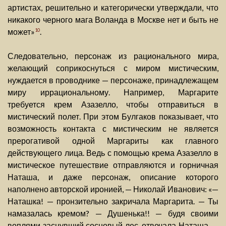
артистах, решительно и категорически утверждали, что
никакого черного мага Воланда в Москве нет и быть не
может»
.
10
Следовательно, персонаж из рационального мира,
желающий соприкоснуться с миром мистическим,
нуждается в проводнике — персонаже, принадлежащем
миру иррациональному. Например, Маргарите
требуется крем Азазелло, чтобы отправиться в
мистический полет. При этом Булгаков показывает, что
возможность контакта с мистическим не является
прерогативой одной Маргариты как главного
действующего лица. Ведь с помощью крема Азазелло в
мистическое путешествие отправляются и горничная
Наташа, и даже персонаж, описание которого
наполнено авторской иронией, — Николай Иванович: «—
Наташка! — пронзительно закричала Маргарита. — Ты
намазалась кремом? — Душенька!! — будя своими
воплями заснувший сосновый лес, отвечала Наташа. —