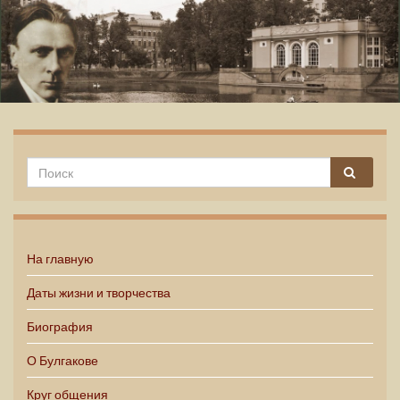
Михаил Булгаков
На главную
Даты жизни и творчества
Биография
О Булгакове
Круг общения