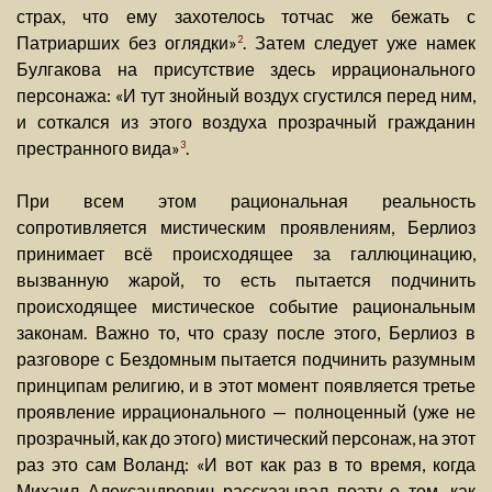
страх, что ему захотелось тотчас же бежать с
Патриарших без оглядки»
. Затем следует уже намек
2
Булгакова на присутствие здесь иррационального
персонажа: «И тут знойный воздух сгустился перед ним,
и соткался из этого воздуха прозрачный гражданин
престранного вида»
.
3
При всем этом рациональная реальность
сопротивляется мистическим проявлениям, Берлиоз
принимает всё происходящее за галлюцинацию,
вызванную жарой, то есть пытается подчинить
происходящее мистическое событие рациональным
законам. Важно то, что сразу после этого, Берлиоз в
разговоре с Бездомным пытается подчинить разумным
принципам религию, и в этот момент появляется третье
проявление иррационального — полноценный (уже не
прозрачный, как до этого) мистический персонаж, на этот
раз это сам Воланд: «И вот как раз в то время, когда
Михаил Александрович рассказывал поэту о том, как