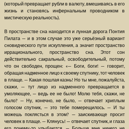
(который превращает рубли в валюту, вмешиваясь в его
жизнь и становясь инфернальным проводником в
мистическую реальность).
В пространстве сна находится и лунная дорога Понтия
Пилата — и в этом случае это уже серьёзный вариант
сновидческого пути искупления, а значит пространство
иррационального, пространство сна. Этот сон
действительно сакральный, освободительный, потому
что он свободен, прощен: «— Боги, боги! — говорит,
обращая надменное лицо к своему спутнику, тот человек
в плаще. — Какая пошлая казнь! Но ты мне, пожалуйста,
скажи, — тут лицо из надменного превращается в
умоляющее, — ведь ее не было! Молю тебя, скажи, не
было? — Ну, конечно, не было, — отвечает хриплым
голосом спутник, — это тебе померещилось. — И ты
можешь поклясться в этом? — заискивающе просит
человек в плаще. — Клянусь! — отвечает спутник, и глаза
его почему-то улыбаются. — Больше мне ничего не