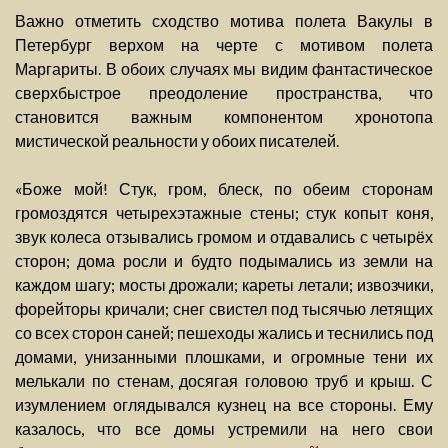
Важно отметить сходство мотива полета Вакулы в
Петербург верхом на черте с мотивом полета
Маргариты. В обоих случаях мы видим фантастическое
сверхбыстрое преодоление пространства, что
становится важным компонентом хронотопа
мистической реальности у обоих писателей.
«Боже мой! Стук, гром, блеск, по обеим сторонам
громоздятся четырехэтажные стены; стук копыт коня,
звук колеса отзывались громом и отдавались с четырёх
сторон; дома росли и будто подымались из земли на
каждом шагу; мосты дрожали; кареты летали; извозчики,
форейторы кричали; снег свистел под тысячью летящих
со всех сторон саней; пешеходы жались и теснились под
домами, унизанными плошками, и огромные тени их
мелькали по стенам, досягая головою труб и крыш. С
изумлением оглядывался кузнец на все стороны. Ему
казалось, что все домы устремили на него свои