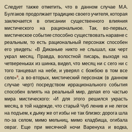
Следует также отметить, что в данном случае М.А.
Булгаков продолжает традицию своего учителя, которая
заключается в описании существенного влияния
мистического на рациональное. Так, во-первых,
мистическое событие способно существовать наравне с
реальным, то есть рациональный персонаж способен
его увидеть: «В Диканьке никто не слышал, как черт
украл месяц. Правда, волостной писарь, выходя на
четвереньках из шинка, видел, что месяц ни с сего ни с
того танцевал на небе, и уверял с божбою в том все
село»
, а во-вторых, мистический персонаж (в данном
8
случае черт) посредством иррационального события
способен влиять на реальный мир, делая его частью
мира мистического: «И для этого решился украсть
месяц, в той надежде, что старый Чуб ленив и не легок
на подъем, к дьяку же от избы не так близко: дорога шла
по-за селом, мимо мельниц, мимо кладбища, огибала
овраг. Еще при месячной ночи Варенуха и водка,