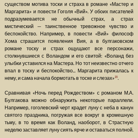
существом мотива тоски и страха в романе «Мастер и
Маргарита» и повести Гоголя «Вий». У обоих писателей
подразумевается не обычный страх, а страх
мистический — таинственное тревожное чувство и
беспокойство. Например, в повести «Вий» философ
Хома страшится появления Вия, а в булгаковском
романе тоску и страх ощущают все персонажи,
столкнувшиеся с Воландом и его свитой: «Воланд без
улыбки уставился на Мастера. Но тот неизвестно отчего
впал в тоску и беспокойство... Маргарита прижалась к
нему, и сама начала бормотать в тоске и слезах»
.
20
Сравнивая «Ночь перед Рождеством» с романом М.А.
Булгакова можно обнаружить некоторые параллели.
Например, гоголевский черт крадет луну с неба в канун
святого праздника, погружая все вокруг в кромешную
тьму, в то время как Воланд, наоборот, в Страстную
неделю заставляет луну сиять ярче и оставаться полной.