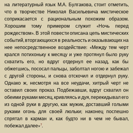
на литературный язык М.А. Булгакова, стоит отметить,
что в творчестве Николая Васильевича мистическое
соприкасается с рациональным похожим образом.
Хорошим тому примером служит «Ночь перед
рождеством». В этой повести описана цепь мистических
событий, вторгающихся в реальность и оказывающих на
нее непосредственное воздействие: «Между тем черт
крался потихоньку к месяцу и уже протянул было руку
схватить его, но вдруг отдернул ее назад, как бы
обжегшись, пососал пальцы, заболтал ногою и забежал
с другой стороны, и снова отскочил и отдернул руку.
Однако ж, несмотря на все неудачи, хитрый черт не
оставил своих проказ. Подбежавши, вдруг схватил он
обеими руками месяц, кривляясь и дуя, перекидывал его
из одной руки в другую, как мужик, доставший голыми
руками огонь для своей люльки; наконец поспешно
спрятал в карман и, как будто ни в чем не бывал,
побежал далее»
.
7