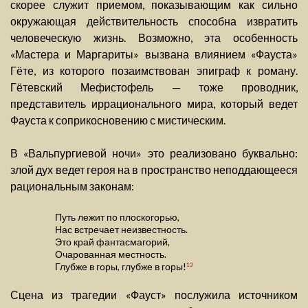
скорее служит приемом, показывающим как сильно
окружающая действительность способна извратить
человеческую жизнь. Возможно, эта особенность
«Мастера и Маргариты» вызвана влиянием «Фауста»
Гёте, из которого позаимствован эпиграф к роману.
Гётевский Мефистофель — тоже проводник,
представитель иррационального мира, который ведет
Фауста к соприкосновению с мистическим.
В «Вальпургиевой ночи» это реализовано буквально:
злой дух ведет героя на в пространство неподдающееся
рациональным законам:
Путь лежит по плоскогорью,
Нас встречает неизвестность.
Это край фантасмагорий,
Очарованная местность.
Глубже в горы, глубже в горы!
13
Сцена из трагедии «Фауст» послужила источником