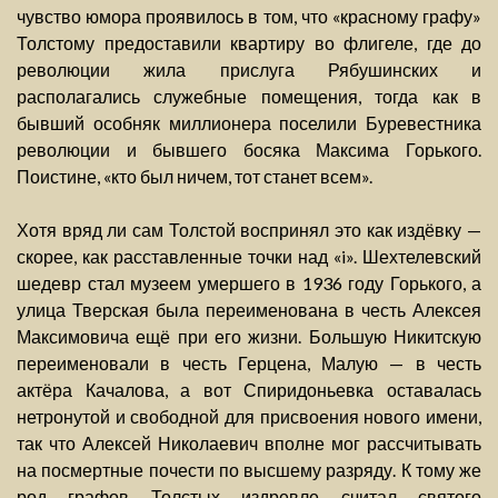
чувство юмора проявилось в том, что «красному графу»
Толстому предоставили квартиру во флигеле, где до
революции жила прислуга Рябушинских и
располагались служебные помещения, тогда как в
бывший особняк миллионера поселили Буревестника
революции и бывшего босяка Максима Горького.
Поистине, «кто был ничем, тот станет всем».
Хотя вряд ли сам Толстой воспринял это как издёвку —
скорее, как расставленные точки над «i». Шехтелевский
шедевр стал музеем умершего в 1936 году Горького, а
улица Тверская была переименована в честь Алексея
Максимовича ещё при его жизни. Большую Никитскую
переименовали в честь Герцена, Малую — в честь
актёра Качалова, а вот Спиридоньевка оставалась
нетронутой и свободной для присвоения нового имени,
так что Алексей Николаевич вполне мог рассчитывать
на посмертные почести по высшему разряду. К тому же
род графов Толстых издревле считал святого