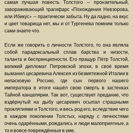
самая лучшая повесть Толстого — пронзительный,
завораживающий трагифарс «Похождения Невзорова,
или Ибикус» — практически забыта. Ну да ладно, на вкус
и цвет товарища нет, мы и от Тургенева помним только
сами знаете что.
Если же говорить о личности Толстого, то она являла
собой парадоксальный сплав барства и низости,
таланта и беспринципности. Его пращур Пётр Толстой,
великий дипломат Петровской эпохи, в своё время
выманил цесаревича Алексея из безмятежной Италии в
неласковую Россию, где сын первого нашего
императора в итоге нашёл свою смерть в застенках
Тайной канцелярии. Так вот, существует предание, что
вздёрнутый на дыбу цесаревич осыпал страшными
проклятиями и Толстого, и весь род его, вследствие чего
в каждом поколении Толстых, наряду с личностями
очень одарёнными, рождались и люди малоприятные, а
то и вовсе повреждённые в уме.