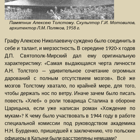
Памятник Алексею Толстому. Скульптор Г.И. Мотовилов,
архитектор Л.М. Поляков, 1958 г.
Графу Алексею Николаевичу суждено было соединить в
себе и талант, и мерзостность. В середине 1920-х годов
Д.П. Святополк-Мирский дал ему оригинальную
характеристику: «Самая выдающаяся черта личности
А.Н. Толстого — удивительное сочетание огромных
дарований с полным отсутствием мозгов». Всё же
мозгов Толстому хватало, по крайней мере, для того,
чтобы держать нос по ветру. Иначе зачем было писать
повесть «Хлеб» о роли товарища Сталина в обороне
Царицына, если уже написан роман «Хождение по
мукам»? К чему было участвовать в 1944 году в работе
специальной комиссии под руководством академика
Н.Н. Бурденко, пришедшей к заключению, что польские
офицеры в Катыни были расстреляны немцами?