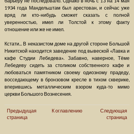
барьеру не последовало. Однако в ночь с 13 на 14 мая
1934 года Мандельштам был арестован, и сейчас уже
вряд ли кто-нибудь сможет сказать с полной
уверенностью, имел ли Толстой к этому факту
отношение или же не имел.
Кстати... В неказистом доме на другой стороне Большой
Никитской находится заведение под вывеской «Лавка и
кафе Студии Лебедева». Забавно, наверное, Тёме
Лебедеву сидеть за столиком собственного кафе и
любоваться памятником своему одиозному прадеду,
восседающему в бронзовом кресле в тихом скверике,
вперившись металлическим взором куда-то мимо
церкви Большого Вознесения.
Предыдущая
К оглавлению
Следующая
страница
страница