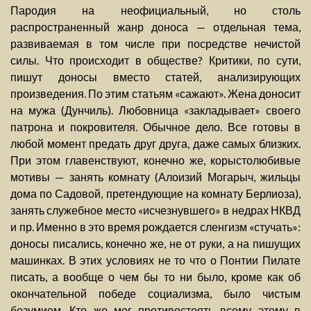
Пародия на неофициальный, но столь
распространенный жанр доноса — отдельная тема,
развиваемая в том числе при посредстве нечистой
силы. Что происходит в обществе? Критики, по сути,
пишут доносы вместо статей, анализирующих
произведения. По этим статьям «сажают». Жена доносит
на мужа (Дунчиль). Любовница «закладывает» своего
патрона и покровителя. Обычное дело. Все готовы в
любой момент предать друг друга, даже самых близких.
При этом главенствуют, конечно же, корыстолюбивые
мотивы — занять комнату (Алоизий Могарыч, жильцы
дома по Садовой, претендующие на комнату Берлиоза),
занять служебное место «исчезнувшего» в недрах НКВД
и пр. Именно в это время рождается сленгизм «стучать»:
доносы писались, конечно же, не от руки, а на пишущих
машинках. В этих условиях не то что о Понтии Пилате
писать, а вообще о чем бы то ни было, кроме как об
окончательной победе социализма, было чистым
безумием. Кто же мог противостоять всему этому в