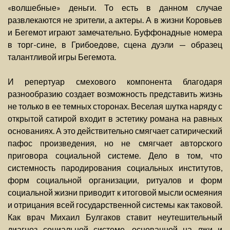
«волшебные» деньги. То есть в данном случае
развлекаются не зрители, а актеры. А в жизни Коровьев
и Бегемот играют замечательно. Буффонадные номера
в торг-сине, в Грибоедове, сцена дуэли — образец
талантливой игры Бегемота.
И репертуар смехового компонента благодаря
разнообразию создает возможность представить жизнь
не только в ее темных сторонах. Веселая шутка наряду с
открытой сатирой входит в эстетику романа на равных
основаниях. А это действительно смягчает сатирический
пафос произведения, но не смягчает авторского
приговора социальной системе. Дело в том, что
системность пародирования социальных институтов,
форм социальной организации, ритуалов и форм
социальной жизни приводит к итоговой мысли осмеяния
и отрицания всей государственной системы как таковой.
Как врач Михаил Булгаков ставит неутешительный
диагноз социальной системе, основанной на лжи и