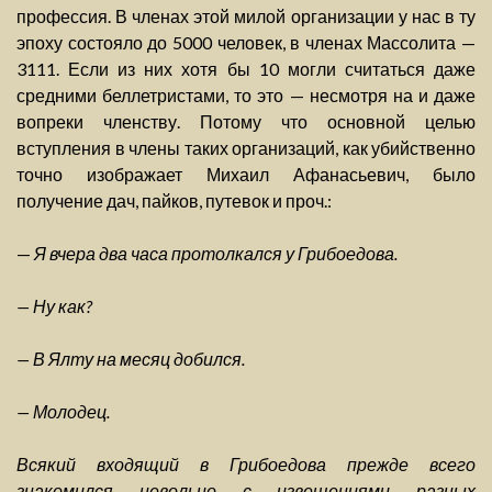
профессия. В членах этой милой организации у нас в ту
эпоху состояло до 5000 человек, в членах Массолита —
3111. Если из них хотя бы 10 могли считаться даже
средними беллетристами, то это — несмотря на и даже
вопреки членству. Потому что основной целью
вступления в члены таких организаций, как убийственно
точно изображает Михаил Афанасьевич, было
получение дач, пайков, путевок и проч.:
—
Я вчера два часа протолкался у Грибоедова.
— Ну как?
— В Ялту на месяц добился.
— Молодец.
Всякий входящий в Грибоедова прежде всего
знакомился невольно с извещениями разных