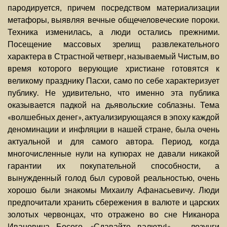
пародируется, причем посредством материализации
метафоры, выявляя вечные общечеловеческие пороки.
Техника изменилась, а люди остались прежними.
Посещение массовых зрелищ развлекательного
характера в Страстной четверг, называемый Чистым, во
время которого верующие христиане готовятся к
великому празднику Пасхи, само по себе характеризует
публику. Не удивительно, что именно эта публика
оказывается падкой на дьявольские соблазны. Тема
«волшебных денег», актуализирующаяся в эпоху каждой
деноминации и инфляции в нашей стране, была очень
актуальной и для самого автора. Период, когда
многочисленные нули на купюрах не давали никакой
гарантии их покупательной способности, а
вынужденный голод был суровой реальностью, очень
хорошо были знакомы Михаилу Афанасьевичу. Люди
предпочитали хранить сбережения в валюте и царских
золотых червонцах, что отражено во сне Никанора
Ивановича Босого. «Сдавайте валюту!» — лозунги