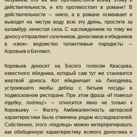
действительности, и кто противостоит в романе? В
действительности — никто, а в романе осмеивает и
выводит на чистую воду всю эту дрянь, простите за
каламбур, нечистая сила. С наслаждением по тому же
доносу отправляют склочников, доносчиков и ябедников
в «свое» ведомство талантливые пародисты —
Коровьев и Бегемот.
Коровьев доносит на Босого голосом Квасцова,
известного ябедника, который сам тут же становится
жертвой доноса. Кот ябедничает на Лиходеева,
устроившего якобы дебош с битьем посуды в
подмосковном ресторане. При этом фраза «
И повесил
трубку, подлец!
» — относится явно не только к
Коровьеву — Фаготу. Амбивалентность авторской
характеристики была отмечена рядом исследователей.
Собственно, этого «подлеца» можно интерпретировать
как обобщенную характеристику всякого доносчика и