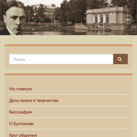
Михаил Булгаков
На главную
Даты жизни и творчества
Биография
О Булгакове
Круг общения