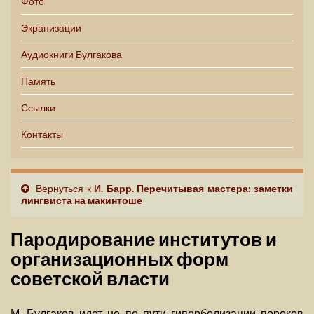
Фото
Экранизации
Аудиокниги Булгакова
Память
Ссылки
Контакты
Вернуться к
И. Барр. Перечитывая мастера: заметки
лингвиста на макинтоше
Пародирование институтов и
организационных форм
советской власти
М. Булгаков идет не по пути гиперболизации пороков