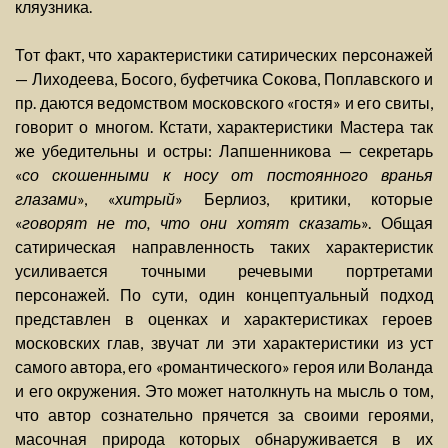
кляузника.
Тот факт, что характеристики сатирических персонажей
— Лиходеева, Босого, буфетчика Сокова, Поплавского и
пр. даются ведомством московского «гостя» и его свиты,
говорит о многом. Кстати, характеристики Мастера так
же убедительны и остры: Лапшенникова — секретарь
«
со скошенными к носу от постоянного вранья
глазами
», «
хитрый
» Берлиоз, критики, которые
«
говорят не то, что они хотят сказать
». Общая
сатирическая направленность таких характеристик
усиливается точными речевыми портретами
персонажей. По сути, один концептуальный подход
представлен в оценках и характеристиках героев
московских глав, звучат ли эти характеристики из уст
самого автора, его «романтического» героя или Воланда
и его окружения. Это может натолкнуть на мысль о том,
что автор сознательно прячется за своими героями,
масочная природа которых обнаруживается в их