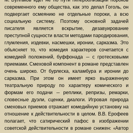
современного ему общества, как это делал Гоголь, он
подвергает осмеянию не отдельные пороки, а всю
социальную систему. Поэтому основной задачей
писателя является вскрытие, дезавуирование
преступной сущности власти методами пародирования,
глумления, издевки, насмешки, иронии, сарказма. Это
объясняет то, что комедия характеров сочетается с
комедией положений, буффонада — с гротесковыми
приемами. Смеховой компонент в романе представлен
очень широко. От бурлеска, каламбура и иронии до
сарказма. При этом он имеет ярко выраженную
театральную природу по характеру комического и
формам его подачи — реплики, репризы, ремарки,
словесные дуэли, сценки, диалоги. Игровая природа
смеховых приемов отражает комедийную установку на
отношение к действительности в целом. В.В. Ерофеев
полагает, что сатирический пафос в изображении
советской действительности в романе снижен: «Автор