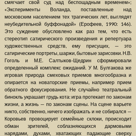
смягчает свой суд над беспощадным временем»;
«Эксперименты Воланда, поставленные над
московским населением тех трагических лет, выглядят
неубедительной буффонадой» (Ерофеев, 1990: 146).
Это суждение обусловлено как раз тем, что есть
стереотип сатирического произведения и репертуара
художественных средств, ему присущих, — это
сатирические портреты, шаржи, бытовые зарисовки. Н.В.
Гоголь и М.Е. Салтыков-Щедрин сформировали
определенный комплекс ожиданий. У М. Булгакова же
игровая природа смеховых приемов многообразна и
опирается на новаторские приемы, например прием
обратного фокусирования. Не случайно театральный
бинокль украшает грудь кота: игра протекает по законам
жизни, а жизнь — по законам сцены. На сцене варьете
никто, собственно, ничего изображать и не собирался —
Коровьев провоцирует семейные склоки, происходит
обман зрителей, соблазняющихся дармовыми
нарядами, духами, хватающих падающие сверху