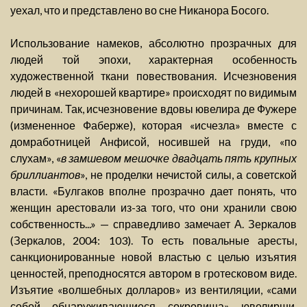
уехал, что и представлено во сне Никанора Босого.
Использование намеков, абсолютно прозрачных для
людей той эпохи, характерная особенность
художественной ткани повествования. Исчезновения
людей в «нехорошей квартире» происходят по видимым
причинам. Так, исчезновение вдовы ювелира де Фужере
(измененное Фаберже), которая «исчезла» вместе с
домработницей Анфисой, носившей на груди, «по
слухам», «
в замшевом мешочке двадцать пять крупных
бриллиантов
», не проделки нечистой силы, а советской
власти. «Булгаков вполне прозрачно дает понять, что
женщин арестовали из-за того, что они хранили свою
собственность...» — справедливо замечает А. Зеркалов
(Зеркалов, 2004: 103). То есть повальные аресты,
санкционированные новой властью с целью изъятия
ценностей, преподносятся автором в гротесковом виде.
Изъятие «волшебных долларов» из вентиляции, «сами
собой обнаруживающиеся сокровища» ювелирши,