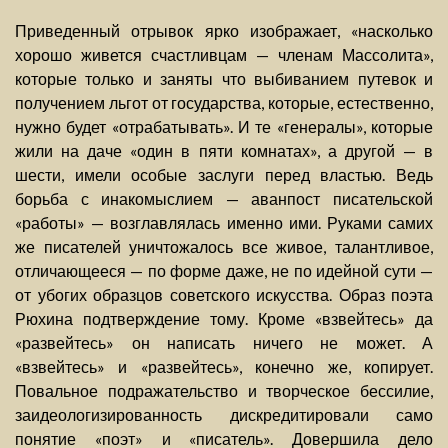
Приведенный отрывок ярко изображает, «насколько
хорошо живется счастливцам — членам Массолита»,
которые только и заняты что выбиванием путевок и
получением льгот от государства, которые, естественно,
нужно будет «отрабатывать». И те «генералы», которые
жили на даче «один в пяти комнатах», а другой — в
шести, имели особые заслуги перед властью. Ведь
борьба с инакомыслием — аванпост писательской
«работы» — возглавлялась именно ими. Руками самих
же писателей уничтожалось все живое, талантливое,
отличающееся — по форме даже, не по идейной сути —
от убогих образцов советского искусства. Образ поэта
Рюхина подтверждение тому. Кроме «взвейтесь» да
«развейтесь» он написать ничего не может. А
«взвейтесь» и «развейтесь», конечно же, копирует.
Повальное подражательство и творческое бессилие,
заидеологизированность дискредитировали само
понятие «поэт» и «писатель». Довершила дело