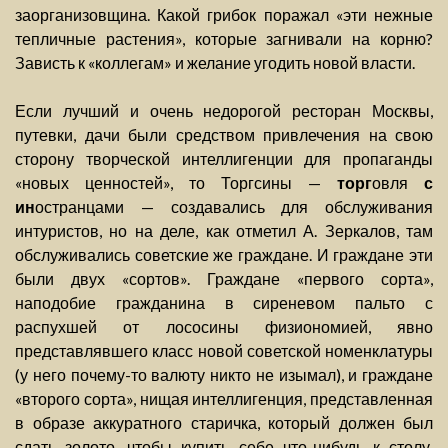
заорганизовщина. Какой грибок поражал «эти нежные
тепличные растения», которые загнивали на корню?
Зависть к «коллегам» и желание угодить новой власти.
Если лучший и очень недорогой ресторан Москвы,
путевки, дачи были средством привлечения на свою
сторону творческой интеллигенции для пропаганды
«новых ценностей», то Торгсины —
торг
овля
с
ин
остранцами — создавались для обслуживания
интуристов, но на деле, как отметил А. Зеркалов, там
обслуживались советские же граждане. И граждане эти
были двух «сортов». Граждане «первого сорта»,
наподобие гражданина в сиреневом пальто с
распухшей от лососины физиономией, явно
представлявшего класс новой советской номенклатуры
(у него почему-то валюту никто не изымал), и граждане
«второго сорта», нищая интеллигенция, представленная
в образе аккуратного старичка, который должен был
сдать золото, чтобы купить себе что-нибудь к столу.