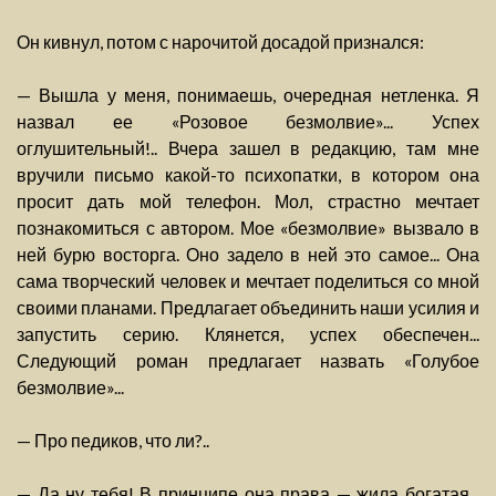
Он кивнул, потом с нарочитой досадой признался:
— Вышла у меня, понимаешь, очередная нетленка. Я
назвал ее «Розовое безмолвие»... Успех
оглушительный!.. Вчера зашел в редакцию, там мне
вручили письмо какой-то психопатки, в котором она
просит дать мой телефон. Мол, страстно мечтает
познакомиться с автором. Мое «безмолвие» вызвало в
ней бурю восторга. Оно задело в ней это самое... Она
сама творческий человек и мечтает поделиться со мной
своими планами. Предлагает объединить наши усилия и
запустить серию. Клянется, успех обеспечен...
Следующий роман предлагает назвать «Голубое
безмолвие»...
— Про педиков, что ли?..
— Да ну тебя! В принципе она права — жила богатая...