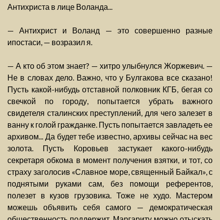
Антихриста в лице Воланда...
— Антихрист и Воланд — это совершенно разные
ипостаси, — возразил я.
— А кто об этом знает? — хитро улыбнулся Жоржевич. —
Не в словах дело. Важно, что у Булгакова все сказано!
Пусть какой-нибудь отставной полковник КГБ, бегая со
свечкой по городу, попытается убрать важного
свидетеля сталинских преступлений, для чего залезет в
ванну к голой гражданке. Пусть попытается завладеть ее
архивом... Да будет тебе известно, архивы сейчас на вес
золота. Пусть Коровьев застукает какого-нибудь
секретаря обкома в момент получения взятки, и тот, со
страху заголосив «Славное море, священный Байкал», с
поднятыми руками сам, без помощи референтов,
полезет в кузов грузовика. Тоже не худо. Мастером
можешь объявить себя самого — демократическая
общественность поддержит. Маргариту можно отыскать