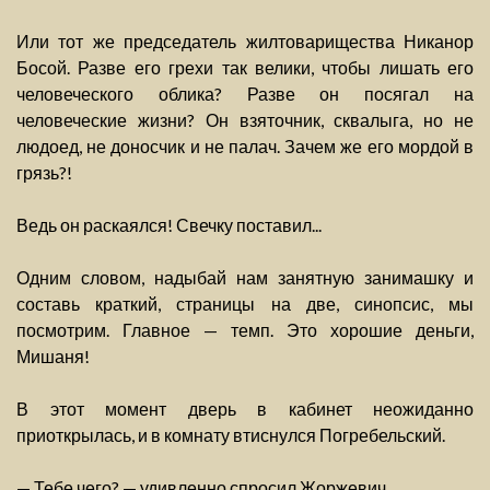
Или тот же председатель жилтоварищества Никанор
Босой. Разве его грехи так велики, чтобы лишать его
человеческого облика? Разве он посягал на
человеческие жизни? Он взяточник, сквалыга, но не
людоед, не доносчик и не палач. Зачем же его мордой в
грязь?!
Ведь он раскаялся! Свечку поставил...
Одним словом, надыбай нам занятную занимашку и
составь краткий, страницы на две, синопсис, мы
посмотрим. Главное — темп. Это хорошие деньги,
Мишаня!
В этот момент дверь в кабинет неожиданно
приоткрылась, и в комнату втиснулся Погребельский.
— Тебе чего? — удивленно спросил Жоржевич.