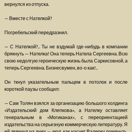
вернулся из отпуска.
— Вместе с Нателкой?
Погребельский передразнил.
— С Нателкой?.. Ты не вздумай где-нибудь в компании
брякнуть — Нателка! Она теперь Натела Сергеевна. Всю
свою недолгую героическую жизнь была Саркисовной, а
теперь Сергеевна. Бизнесвумен, во-о как!..
Он ткнул указательным пальцем в потолок и после
короткой паузы сообщил:
— Сам Толян взялся за организацию большого холдинга
«Издательский дом Клепкова», а Нателку оставляет
генеральным в «Могиканах», с переориентацией
издательства на серьезную коммерческую литературу. Я
ей звякнул на днях — мол, как насчет Валерку помянуть.