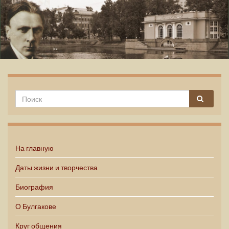
Михаил Булгаков
На главную
Даты жизни и творчества
Биография
О Булгакове
Круг общения