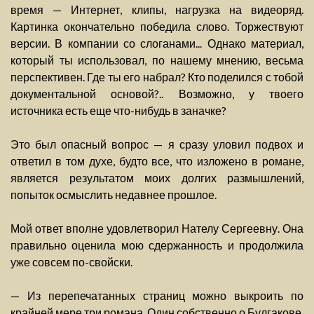
время — Интернет, клипы, нагрузка на видеоряд.
Картинка окончательно победила слово. Торжествуют
версии. В компании со слоганами... Однако материал,
который ты использовал, по нашему мнению, весьма
перспективен. Где ты его набрал? Кто поделился с тобой
документальной основой?.. Возможно, у твоего
источника есть еще что-нибудь в заначке?
Это был опасный вопрос — я сразу уловил подвох и
ответил в том духе, будто все, что изложено в романе,
является результатом моих долгих размышлений,
попыток осмыслить недавнее прошлое.
Мой ответ вполне удовлетворил Нателу Сергеевну. Она
правильно оценила мою сдержанность и продолжила
уже совсем по-свойски.
— Из перепечатанных страниц можно выкроить по
крайней мере три романа. Один собственно о Булгакове,