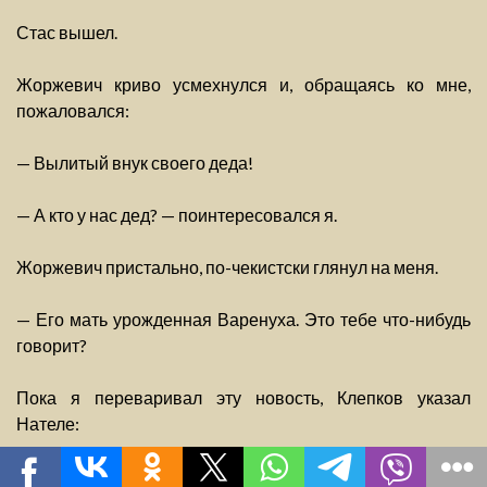
Стас вышел.
Жоржевич криво усмехнулся и, обращаясь ко мне,
пожаловался:
— Вылитый внук своего деда!
— А кто у нас дед? — поинтересовался я.
Жоржевич пристально, по-чекистски глянул на меня.
— Его мать урожденная Варенуха. Это тебе что-нибудь
говорит?
Пока я переваривал эту новость, Клепков указал
Нателе:
— Надо предупредить охрану, пусть сначала звонят.