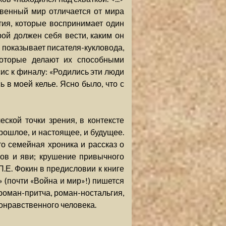
твенный мир отличается от мира
тия, которые воспринимает один
рой должен себя вести, каким он
 показывает писателя-кукловода,
которые делают их способными
сис к финалу: «Родились эти люди
 в моей келье. Ясно было, что с
ской точки зрения, в контексте
рошлое, и настоящее, и будущее.
о семейная хроника и рассказ о
ов и яви; крушение привычного
Е. Фокин в предисловии к книге
 (почти «Война и мир»!) пишется
 роман-притча, роман-ностальгия,
конравственного человека.