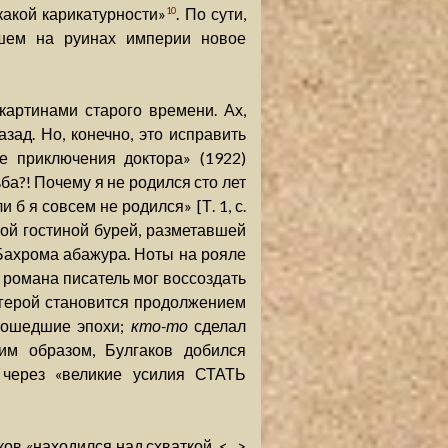
какой карикатурности»
. По сути,
10
вшем на руинах империи новое
картинами старого времени. Ах,
азад. Но, конечно, это исправить
ые приключения доктора» (1922)
ба?! Почему я не родился сто лет
 б я совсем не родился» [Т. 1, с.
ой гостиной бурей, разметавшей
 Бахрома абажура. Ноты на рояле
ах романа писатель мог воссоздать
 герой становится продолжением
прошедшие эпохи;
кто-то
сделал
им образом, Булгаков добился
 через «великие усилия СТАТЬ
ов «находился над схваткой. <...>