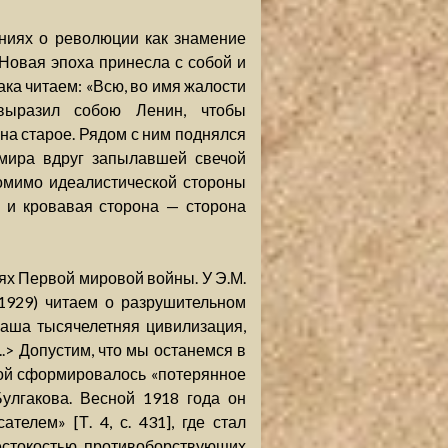
ниях о революции как знамение
Новая эпоха принесла с собой и
ака читаем: «Всю, во имя жалости
 выразил собою Ленин, чтобы
а старое. Рядом с ним поднялся
 мира вдруг запылавшей свечой
омимо идеалистической стороны
 и кровавая сторона — сторона
ях Первой мировой войны. У Э.М.
1929) читаем о разрушительном
наша тысячелетняя цивилизация,
..> Допустим, что мы останемся в
ой сформировалось «потерянное
Булгакова. Весной 1918 года он
телем» [Т. 4, с. 431], где стал
естокостью противоборствующих