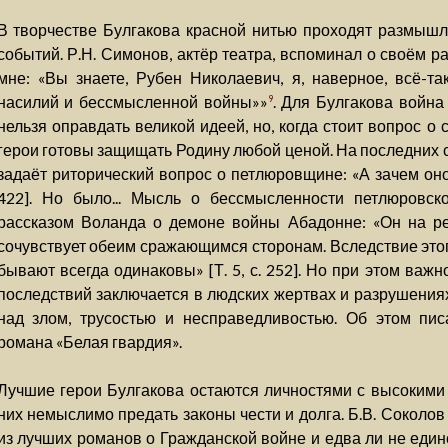
В творчестве Булгакова красной нитью проходят размышл
событий. Р.Н. Симонов, актёр театра, вспоминал о своём р
мне: «Вы знаете, Рубен Николаевич, я, наверное, всё-та
насилий и бессмысленной войны»»
. Для Булгакова война
9
нельзя оправдать великой идеей, но, когда стоит вопрос о
герои готовы защищать Родину любой ценой. На последних 
задаёт риторический вопрос о петлюровщине: «А зачем оно 
422]. Но было... Мысль о бессмысленности петлюровск
рассказом Воланда о демоне войны Абадонне: «Он на ре
сочувствует обеим сражающимся сторонам. Вследствие этог
бывают всегда одинаковы» [Т. 5, с. 252]. Но при этом важн
последствий заключается в людских жертвах и разрушениях
над злом, трусостью и несправедливостью. Об этом пис
романа «Белая гвардия».
Лучшие герои Булгакова остаются личностями с высоким
них немыслимо предать законы чести и долга. Б.В. Соколо
из лучших романов о Гражданской войне и едва ли не един