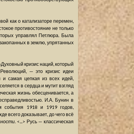
вой как о катализаторе перемен,
токое противостояние не только
оторых управлял Петлюра. Была
, закопанных в землю, упрятанных
 «Духовный кризис наций, который
Революций, — это кризис идеи
 и самая цепкая из всех идей,
селяется в сердца и мутит взгляд
еческая жизнь обесценивается, а
справедливостью. И.А. Бунин в
м события 1918 и 1919 годов,
де всего доказывает, до чего всё
нности
. <...> Русь — классическая