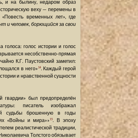
ь, и на былину, недаром образ
историческую веху — перемены в
 «Повесть временных лет», где
нт и человек, борющийся за свои
 голоса: голос истории и голос
 врывается несобственно-прямая
учайно К.Г. Паустовский заметил:
лощался в него»
. Каждый герой
14
истории и нравственной сущности
й гвардии» был предопределён
атуры: писатель изображал
ной судьбы брошенную в годы
иях «Войны и мира»»
. В эпоху
15
телем реалистической традиции,
 Николаевича Толстого обязывает