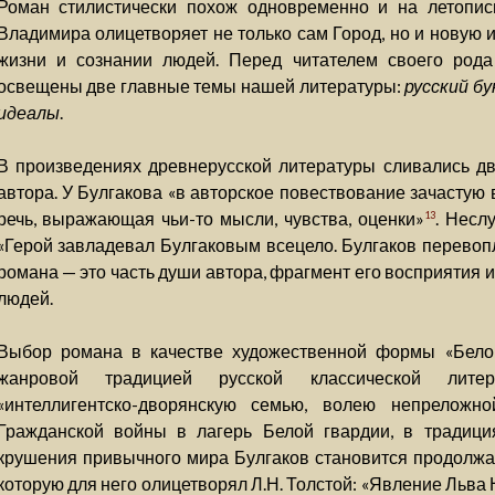
Роман стилистически похож одновременно и на летопис
Владимира олицетворяет не только сам Город, но и новую 
жизни и сознании людей. Перед читателем своего рода
освещены две главные темы нашей литературы:
русский бу
идеалы
.
В произведениях древнерусской литературы сливались два
автора. У Булгакова «в авторское повествование зачастую
речь, выражающая чьи-то мысли, чувства, оценки»
. Несл
13
«Герой завладевал Булгаковым всецело. Булгаков перевоп
романа — это часть души автора, фрагмент его восприятия 
людей.
Выбор романа в качестве художественной формы «Бело
жанровой традицией русской классической литер
«интеллигентско-дворянскую семью, волею непрелож
Гражданской войны в лагерь Белой гвардии, в традиц
крушения привычного мира Булгаков становится продолжа
которую для него олицетворял Л.Н. Толстой: «Явление Льва