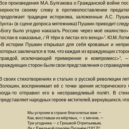
Все произведения М.А. Булгакова о Гражданской войне пос
верности своему слову в противопоставлении предате
продолжает традиции историзма, заложенные А.С. Пушк
бунта» (в сцене допроса мятежника) Пушкин приводит след
«Богу было угодно наказать Россию через моё окаянство»
послан в наказанье, / Я тёрн в листах его венца»
. Ю.М. Лот
2
«В истории Пушкин открывал для себя кровавые и непри
которых заключался в том, что каждая из враждующих стор
правдой, исключающей примирение и компромисс»
, —
3
враждующих сторон были свои представления о справедливо
В своих стихотворениях и статьях о русской революции ле
Волошин, воспринимает её с точки зрения исторического б
когда-то отправил его в несправедливый полёт. В стих
представляет народных героев-мстителей, вернувшихся, чт
Мы устроим в стране благолепье вам —
Как, восставши из мёртвых, — с мечом, —
Три угодника — с Гришкой Отрепьевым,
Да с Емелькой придём Пугачём (1917)
.
4