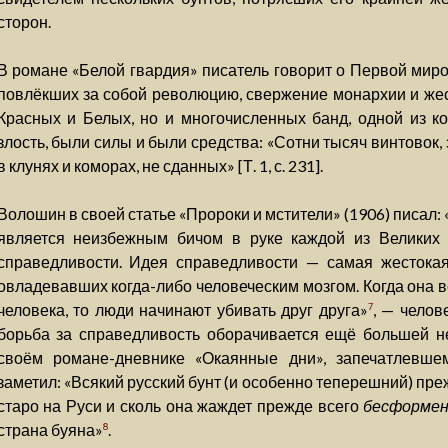
сторон.
В романе «Белой гвардия» писатель говорит о Первой миро
повлёкших за собой революцию, свержение монархии и жес
Красных и Белых, но и многочисленных банд, одной из к
злость, были силы и были средства: «Сотни тысяч винтовок
в клунях и коморах, не сданных» [Т. 1, с. 231].
Волошин в своей статье «Пророки и мстители» (1906) писал:
является неизбежным бичом в руке каждой из Великих 
справедливости. Идея справедливости — самая жестокая
овладевавших когда-либо человеческим мозгом. Когда она в
человека, то люди начинают убивать друг друга»
, — челов
7
борьба за справедливость оборачивается ещё большей не
своём романе-дневнике «Окаянные дни», запечатлевше
заметил: «Всякий русский бунт (и особенно теперешний) преж
старо на Руси и сколь она жаждет прежде всего
бесформе
страна буяна»
.
8