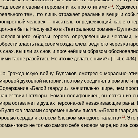
Над всеми своими героями и их прототипами»
. Художес
11
реального тем, что лишь отражает реальные вещи и собы
конкретный человек — писатель, определяющий, как его ге
должен быть. Неслучайно в «Театральном романе» Булгаков
наделяющего образы героев определенными чертами, 
обрести власть над своим создателем, ведя его через катар
в снах, вышли из снов и прочнейшим образом обосновались
ними так не разойтись. Но что же делать с ними?» [Т. 4, с. 434].
На Гражданскую войну Булгаков смотрел с морально-этиче
мировой духовной истории, поэтому соединил в романе и п
Содержание «Белой гвардии» значительно шире, чем прост
нашествии Петлюры. Роман полифоничен, он соткан из сн
мира оставляет в душах персонажей незаживающие раны. П.
«Булгаков глазами современников» писал: ««Белая гвардия»
кровью сердца и со всем блеском молодого таланта»
. Это
12
роман-поиск не только самого себя в новом мире, но и высо