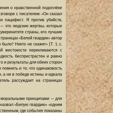
ения о нравственной подоплёке
азговоре с писателем: «Он сказал
ки пацифист. Я против убийств,
 — это людские жертвы, которые
 суверенитете страны, его лучшие
страницах «Белой гвардии» автор
было? Никто не скажет» [Т. 1, с.
ой жестокости перекликаются с
дкость беспристрастен и равно
о и результаты для обеих сторон
о помнить и то, что одинаковость
, а не в победе истины и идеала
атель рассуждает на страницах
и моральными принципами — для
в назвал «Белую гвардию» «одним
ственным, где события показаны