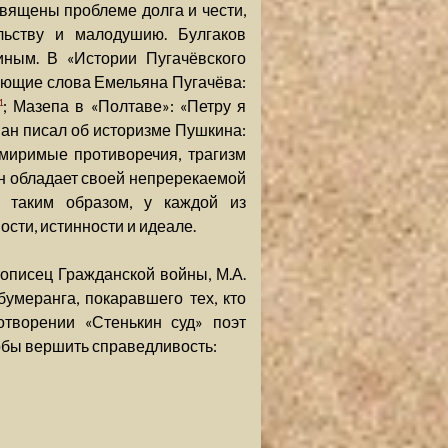
вящены проблеме долга и чести,
льству и малодушию. Булгаков
иным. В «Истории Пугачёвского
ующие слова Емельяна Пугачёва:
; Мазепа в «Полтаве»: «Петру я
1
ман писал об историзме Пушкина:
миримые противоречия, трагизм
он обладает своей непререкаемой
 таким образом, у каждой из
сти, истинности и идеале.
тописец Гражданской войны, М.А.
умеранга, покаравшего тех, кто
отворении «Стенькин суд» поэт
обы вершить справедливость: