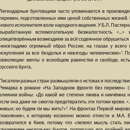
Легендарные бунтовщики часто упоминаются в произведе
перемен, подготовленных ими ценой собственных жизней. 
нового исполнителя воли народного мщения. У Б.Л. Пастерн
выработанную вспомогательную безжалостность <...>
олицетворённым возмездием за всё содеянное обрушиться н
неизгладимо огромный образ России, на глазах у всего
искупления за все бездолья и невзгоды человеческие»
. П
5
революции: мечты о всеобщем равенстве и свободе, есть
русского бунта.
Писатели разных стран размышляли о истоках и последстви
Ремарка в романе «На Западном фронте без перемен» (
влиянии войны: «До какой же степени лжива и никчёмна 
если она даже не смогла предотвратить эти потоки крови. <.
живых; но будем ли мы жить?»
. На фронтах Первой миров
6
поколение», к которому косвенно можно отнести и М.А. 
возвратился в Киев, потому что «лелеял мысль стать писа
свидетелем нескольких бунтов, потрясших его крайней ж