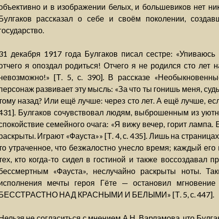
объективно и в изображении белых, и большевиков нет ни
Булгаков рассказал о себе и своём поколении, созда
государство.
31 декабря 1917 года Булгаков писал сестре: «Упиваюсь 
отчего я опоздал родиться! Отчего я не родился сто лет н
невозможно!» [Т. 5, с. 390]. В рассказе «Необыкновенн
персонаж развивает эту мысль: «За что ты гонишь меня, судь
тому назад? Или ещё лучше: через сто лет. А ещё лучше, если
431]. Булгаков сочувствовал людям, выброшенным из уютн
спокойствие семейного очага: «Я вижу вечер, горит лампа.
раскрыты. Играют «Фауста»» [Т. 4, с. 435]. Лишь на страниц
то утраченное, что безжалостно унесло время; каждый его
тех, кто когда-то сидел в гостиной и также воссоздавал 
бессмертным «Фауста», неслучайно раскрыты ноты. Так
исполнения мечты героя Гёте — остановил мгновение
БЕССТРАСТНО НАД КРАСНЫМИ И БЕЛЫМИ» [Т. 5, с. 447].
Нельзя не согласиться с мнением А.Н. Варламова, что Булгак