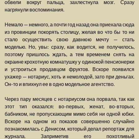
обвели вокруг пальца, захлестнула мозг. Сразу
нагрянули воспоминания.
Немало — немного, а почти год назад она приехала сюда
из провинции покорять столицу, желая во что бы то ни
стало осуществить свою давнюю мечту — стать
моделью. Но, увы: сразу, как водится, не получилось,
поэтому пришлось ждать, а тем временем снять на
окраине крохотную комнатушку у одинокой пенсионерки
и устроиться продавцом фруктов. Вскоре появился
ухажер — нотариус, хоть и немолодой, зато при деньгах.
Он-то и впихнул ее в одно модельное агентство.
Через пару месяцев с нотариусом она порвала, так как
этот тип оказался: во-первых, женат, во-вторых,
бабником, не пропускающим мимо себя ни одной юбки.
Вскоре на одном из показов совершенно случайно
познакомилась с Денисом, который делал репортаж для
журнала. Заприметив его похотливый