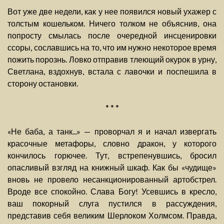
Вот уже две недели, как у нее появился новый ухажер с
толстым кошельком. Ничего толком не объяснив, она
попросту смылась после очередной инсценировки
ссоры, сославшись на то, что им нужно некоторое время
пожить порознь. Ловко отправив тлеющий окурок в урну,
Светлана, вздохнув, встала с лавочки и поспешила в
сторону остановки.
* * *
«Не баба, а танк...» — проворчал я и начал извергать
красочные метафоры, словно дракон, у которого
кончилось горючее. Тут, встрепенувшись, бросил
опасливый взгляд на книжный шкаф. Как бы «чудище»
вновь не провело несанкционированный артобстрел.
Вроде все спокойно. Слава Богу! Усевшись в кресло,
ваш покорный слуга пустился в рассуждения,
представив себя великим Шерлоком Холмсом. Правда,