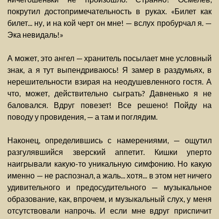
покрутил достопримечательность в руках. «Билет как
билет... ну, и на кой черт он мне! — вслух пробурчал я. —
Эка невидаль!»
А может, это ангел — хранитель посылает мне условный
знак, а я тут выпендриваюсь! Я замер в раздумьях, в
нерешительности взирая на неодушевленного гостя. А
что, может, действительно сыграть? Давненько я не
баловался. Вдруг повезет! Все решено! Пойду на
поводу у провидения, — а там и поглядим.
Наконец, определившись с намерениями, — ощутил
разгулявшийся зверский аппетит. Кишки уперто
наигрывали какую-то уникальную симфонию. Но какую
именно — не распознал, а жаль... хотя... в этом нет ничего
удивительного и предосудительного — музыкальное
образование, как, впрочем, и музыкальный слух, у меня
отсутствовали напрочь. И если мне вдруг приспичит