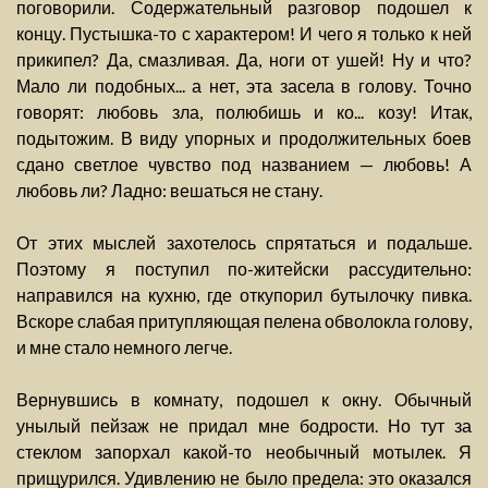
поговорили. Содержательный разговор подошел к
концу. Пустышка-то с характером! И чего я только к ней
прикипел? Да, смазливая. Да, ноги от ушей! Ну и что?
Мало ли подобных... а нет, эта засела в голову. Точно
говорят: любовь зла, полюбишь и ко... козу! Итак,
подытожим. В виду упорных и продолжительных боев
сдано светлое чувство под названием — любовь! А
любовь ли? Ладно: вешаться не стану.
От этих мыслей захотелось спрятаться и подальше.
Поэтому я поступил по-житейски рассудительно:
направился на кухню, где откупорил бутылочку пивка.
Вскоре слабая притупляющая пелена обволокла голову,
и мне стало немного легче.
Вернувшись в комнату, подошел к окну. Обычный
унылый пейзаж не придал мне бодрости. Но тут за
стеклом запорхал какой-то необычный мотылек. Я
прищурился. Удивлению не было предела: это оказался