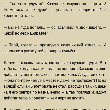
— Ты чего удумал? Казенное имущество портить?
Угомонись и не дури! — услыхал я неприятный с
хрипотцой голос.
— Вы не туда попали... — осчастливил я звонившего. —
Какой номер набираете?
— Твой, козел! — прозвучал лаконичный ответ. — И
запомни: в руках у тебя подарок судьбы...
Далее послышались монотонные скучные гудки. Вот
тебе на! Кому расскажешь — не поверят. Засмеют и еще
добавят: у него того... «крыша» поехала. А куда ей ехать
— она по-прежнему на месте и даже не протекает! Но на
всякий случай билет рвать не стал, рассудив так: «Сдам-
ка я его завтра по назначению — а там поглядим: вдруг
действительно повезет — чем черт не шутит».
Внезапно до меня дошло: следует попридержать язык и