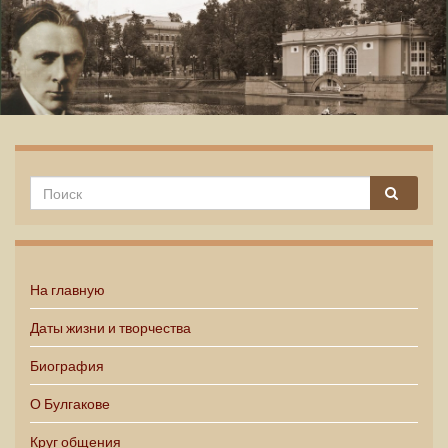
Михаил Булгаков
На главную
Даты жизни и творчества
Биография
О Булгакове
Круг общения