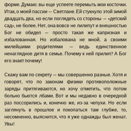
форме. Думаю: вы еще успеете перемыть мои косточки.
Итак, о моей пассии — Светлане. Ей стукнуло этой зимой
двадцать два, но если поглядеть со стороны — «детский
сад», не более. Нет, она вовсе не лилипут и внешностью
Бог не обидел — просто такая же капризная и
избалованная. Но избалована не мной, а своими
милейшими родителями — ведь единственное
ненаглядное дитя в семье. Почему к ней прилип? А Бог
его знает почему!
Скажу вам по секрету — мы совершенно разные. Хотя и
говорят, что по законам физики противоположные
заряды притягиваются, но хочу отметить, что потом
больно бьются лбами. Вот и мы недавно в очередной
раз поссорились и, конечно же, из-за чепухи. Но если
заглянуть в прошлое и покопаться там глубже, то,
несомненно, выяснится, что я уже однажды был женат.
Увы!