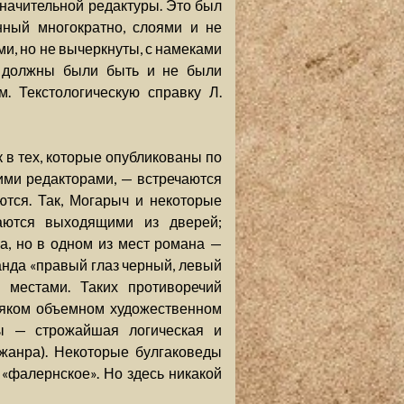
начительной редактуры. Это был
нный многократно, слоями и не
и, но не вычеркнуты, с намеками
, должны были быть и не были
. Текстологическую справку Л.
к в тех, которые опубликованы по
ими редакторами, — встречаются
ются. Так, Могарыч и некоторые
аются выходящими из дверей;
а, но в одном из мест романа —
анда «правый глаз черный, левый
 местами. Таких противоречий
всяком объемном художественном
вы — строжайшая логическая и
жанра). Некоторые булгаковеды
«фалернское». Но здесь никакой