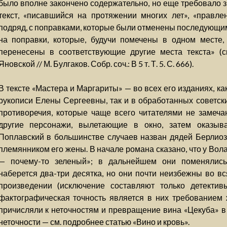
было вполне закончено содержательно, но еще требовало з
текст, «писавшийся на протяжении многих лет», «правле
подряд, с поправками, которые были отменены последующим
на поправки, которые, будучи помечены в одном месте
перенесены в соответствующие другие места текста» (см
Яновской // М. Булгаков. Собр. соч.: В 5 т. Т. 5. С. 666).
В тексте «Мастера и Маргариты» — во всех его изданиях, ка
рукописи Елены Сергеевны, так и в обработанных советск
противоречия, которые чаще всего читателями не замеча
другие персонажи, вылетающие в окно, затем оказыв
Поплавский в большинстве случаев назван дядей Берлиоз
племянником его жены. В начале романа сказано, что у Вол
— почему-то зеленый»; в дальнейшем они поменялись
наберется два-три десятка, но они почти неизбежны во 
произведении (исключение составляют только детекти
фактографическая точность является в них требованием 
причисляли к неточностям и превращение вина «Цекуба» в 
неточности — см. подробнее статью «Вино и кровь».