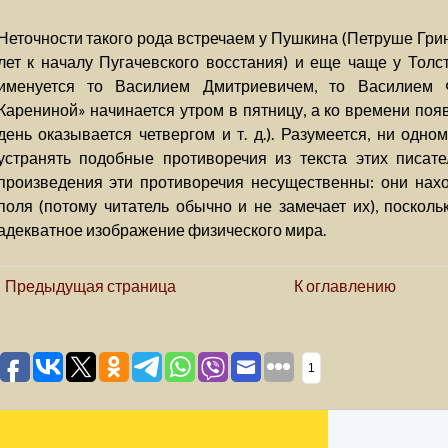
Неточности такого рода встречаем у Пушкина (Петруше Гри
лет к началу Пугачевского восстания) и еще чаще у Толс
именуется то Василием Дмитриевичем, то Василием 
Карениной» начинается утром в пятницу, а ко времени поя
день оказывается четвергом и т. д.). Разумеется, ни одно
устранять подобные противоречия из текста этих писате
произведения эти противоречия несущественны: они нахо
поля (потому читатель обычно и не замечает их), посколь
адекватное изображение физического мира.
Предыдущая страница
К оглавлению
1