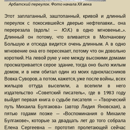
Арбатский переулок. Фото начала XX века
Этот заплатанный, заштопанный, кривой и длинный
переулок с покосившейся дверью нефтелавки... она
перерезала (вдоль! —
Ю.К.
) в одно мгновенье...».
Длинный он потому, что вливается в Молчановку
Большую и отсюда видится очень длинным. А в одно
мгновение она его пересекает, потому что он довольно
короткий. На левой руке у нее между высокими домами
просматривается серое здание, тогда оно было жилым
домом, и в нем обитал один из моих одноклассников
Вовка Суворов, а потом, кажется, уже после войны, всех
жильцов оттуда выселили, а вселили в него
издательство «Советский писатель», где в 1983 году
выйдет первая книга о судьбе писателя — «Творческий
путь Михаила Булгакова» (автор Лидия Яновская), а
пятью годами позже — «Воспоминания о Михаиле
Булгакове», которые за двадцать лет до того собрала
Елена Сергеевна — прототип пролетающей сейчас