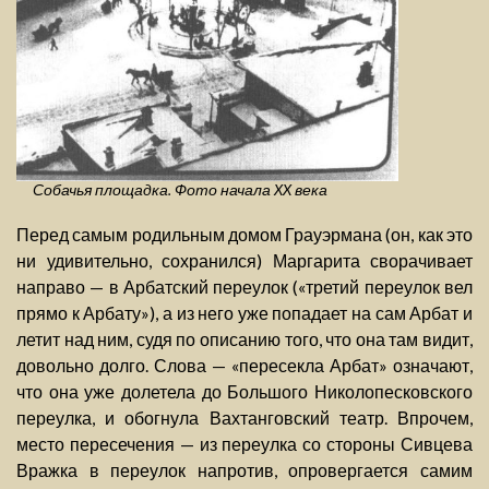
Собачья площадка. Фото начала XX века
Перед самым родильным домом Грауэрмана (он, как это
ни удивительно, сохранился) Маргарита сворачивает
направо — в Арбатский переулок («третий переулок вел
прямо к Арбату»), а из него уже попадает на сам Арбат и
летит над ним, судя по описанию того, что она там видит,
довольно долго. Слова — «пересекла Арбат» означают,
что она уже долетела до Большого Николопесковского
переулка, и обогнула Вахтанговский театр. Впрочем,
место пересечения — из переулка со стороны Сивцева
Вражка в переулок напротив, опровергается самим