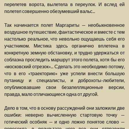
перелетев ворота, вылетела в переулок. И вслед ей
полетел совершенно обезумевший вальс...
Так начинается полет Маргариты — необыкновенное
воздушное путешествие, фантастическое и вместе с тем
настолько реальное, что невольно ощущаешь себя его
участником. Мистика здесь органично вплетена в
конкретную земную обстановку, и трудно удержаться от
соблазна проследить маршрут этого полета, хотя бы его
«московский отрезок»... Сделать это необходимо потому,
что в его «траекторию» уже успели внести большую
путаницу и специалисты, и доброхоты-любители,
опубликовавшие свои безапелляционные версии,
правда, мало отличающиеся одна от другой.
Дело в том, что в основу рассуждений они заложили две
ошибки: неверно вычисленную стартовую точку —
готический особняк — и одно ложно понятое слово —
пересекла, в результате чего все они отправили