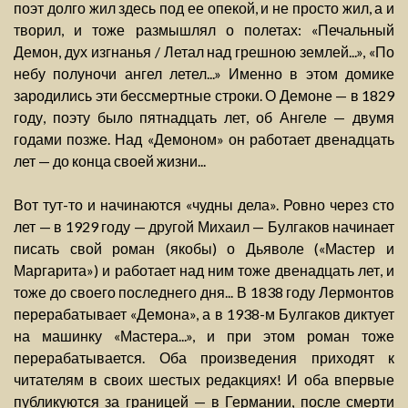
поэт долго жил здесь под ее опекой, и не просто жил, а и
творил, и тоже размышлял о полетах: «Печальный
Демон, дух изгнанья / Летал над грешною землей...», «По
небу полуночи ангел летел...» Именно в этом домике
зародились эти бессмертные строки. О Демоне — в 1829
году, поэту было пятнадцать лет, об Ангеле — двумя
годами позже. Над «Демоном» он работает двенадцать
лет — до конца своей жизни...
Вот тут-то и начинаются «чудны дела». Ровно через сто
лет — в 1929 году — другой Михаил — Булгаков начинает
писать свой роман (якобы) о Дьяволе («Мастер и
Маргарита») и работает над ним тоже двенадцать лет, и
тоже до своего последнего дня... В 1838 году Лермонтов
перерабатывает «Демона», а в 1938-м Булгаков диктует
на машинку «Мастера...», и при этом роман тоже
перерабатывается. Оба произведения приходят к
читателям в своих шестых редакциях! И оба впервые
публикуются за границей — в Германии, после смерти