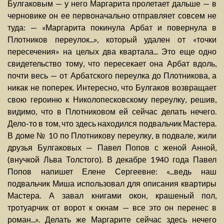
Булгаковым — у него Маргарита пролетает дальше — в
черновике он ее первоначально отправляет совсем не
туда: — «Маргарита покинула Арбат и повернула в
Плотников переулок...», который удален от «точки
пересечения» на целых два квартала... Это еще одно
свидетельство тому, что пересекает она Арбат вдоль,
почти весь — от Арбатского переулка до Плотникова, а
никак не поперек. Интересно, что Булгаков возвращает
свою героиню к Николопесковскому переулку, решив,
видимо, что в Плотниковом ей сейчас делать нечего.
Дело-то в том, что здесь находился подвальчик Мастера.
В доме № 10 по Плотникову переулку, в подвале, жили
друзья Булгаковых — Павел Попов с женой Анной,
(внучкой Льва Толстого). В декабре 1940 года Павел
Попов напишет Елене Сергеевне: «...ведь наш
подвальчик Миша использовал для описания квартиры
Мастера. А завал книгами окон, крашеный пол,
тротуарчик от ворот к окнам — все это он перенес в
роман...». Делать же Маргарите сейчас здесь нечего