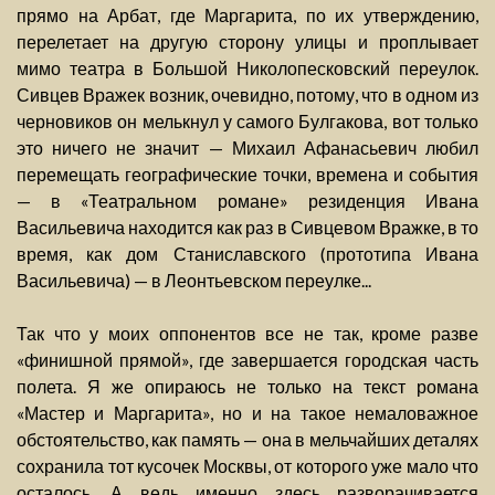
прямо на Арбат, где Маргарита, по их утверждению,
перелетает на другую сторону улицы и проплывает
мимо театра в Большой Николопесковский переулок.
Сивцев Вражек возник, очевидно, потому, что в одном из
черновиков он мелькнул у самого Булгакова, вот только
это ничего не значит — Михаил Афанасьевич любил
перемещать географические точки, времена и события
— в «Театральном романе» резиденция Ивана
Васильевича находится как раз в Сивцевом Вражке, в то
время, как дом Станиславского (прототипа Ивана
Васильевича) — в Леонтьевском переулке...
Так что у моих оппонентов все не так, кроме разве
«финишной прямой», где завершается городская часть
полета. Я же опираюсь не только на текст романа
«Мастер и Маргарита», но и на такое немаловажное
обстоятельство, как память — она в мельчайших деталях
сохранила тот кусочек Москвы, от которого уже мало что
осталось. А ведь именно здесь разворачивается