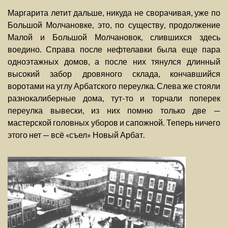
Маргарита летит дальше, никуда не сворачивая, уже по
Большой Молчановке, это, по существу, продолжение
Малой и Большой Молчановок, слившихся здесь
воедино. Справа после нефтелавки была еще пара
одноэтажных домов, а после них тянулся длинный
высокий забор дровяного склада, кончавшийся
воротами на углу Арбатского переулка. Слева же стояли
разнокалиберные дома, тут-то и торчали поперек
переулка вывески, из них помню только две —
мастерской головных уборов и сапожной. Теперь ничего
этого нет — всё «съел» Новый Арбат.