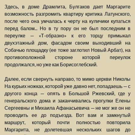
Здесь, в доме Драмлита, Булгаков дает Маргарите
возможность разгромить квартиру критика Латунского,
после чего она умчалась к черту на куличики купаться
перед балом... Но в ту пору он не был последним в
переулке — «Т-образно» к его торцу примыкал
двухэтажный дом, фасадом своим выходивший на
Собачью площадку (ее тоже заглотил Новый Арбат), на
противоположной стороне которой переулок
продолжался, но уже как Борисоглебский.
Далее, если свернуть направо, то мимо церкви Николы
На курьих ножках, которой уже давно нет, попадаешь — с
другого конца — опять в Большой Ржевский, где у
генеральского дома и заканчивались прогулки Елены
Сергеевны и Михаила Афанасьевича — не мог же он не
проводить ее до подъезда. Вот вам и замкнутый
маршрут, который почти полностью повторила
Маргарита, не долетевшая нескольких шагов до