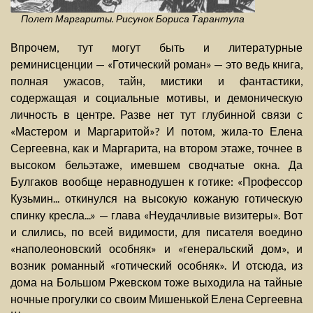
Полет Маргариты. Рисунок Бориса Тарантула
Впрочем, тут могут быть и литературные
реминисценции — «Готический роман» — это ведь книга,
полная ужасов, тайн, мистики и фантастики,
содержащая и социальные мотивы, и демоническую
личность в центре. Разве нет тут глубинной связи с
«Мастером и Маргаритой»? И потом, жила-то Елена
Сергеевна, как и Маргарита, на втором этаже, точнее в
высоком бельэтаже, имевшем сводчатые окна. Да
Булгаков вообще неравнодушен к готике: «Профессор
Кузьмин... откинулся на высокую кожаную готическую
спинку кресла...» — глава «Неудачливые визитеры». Вот
и слились, по всей видимости, для писателя воедино
«наполеоновский особняк» и «генеральский дом», и
возник романный «готический особняк». И отсюда, из
дома на Большом Ржевском тоже выходила на тайные
ночные прогулки со своим Мишенькой Елена Сергеевна