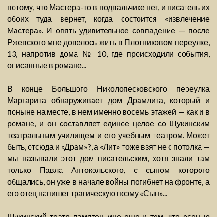
потому, что Мастера-то в подвальчике нет, и писатель их
обоих туда вернет, когда состоится «извлечение
Мастера». И опять удивительное совпадение — после
Ржевского мне довелось жить в Плотниковом переулке,
13, напротив дома № 10, где происходили события,
описанные в романе...
В конце Большого Николопесковского переулка
Маргарита обнаруживает дом Драмлита, который и
поныне на месте, в нем именно восемь этажей — как и в
романе, и он составляет единое целое со Щукинским
театральным училищем и его учебным театром. Может
быть, отсюда и «Драм»?, а «Лит» тоже взят не с потолка —
мы называли этот дом писательским, хотя знали там
только Павла Антокольского, с сыном которого
общались, он уже в начале войны погибнет на фронте, а
его отец напишет трагическую поэму «Сын»...
Щукинский театр памятен мне еще и тем, что осенью