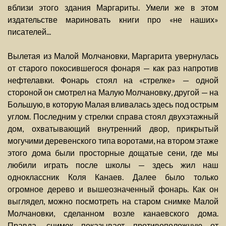
вблизи этого здания Маргариты. Умели же в этом
издательстве мариновать книги про «не наших»
писателей...
Вылетая из Малой Молчановки, Маргарита увернулась
от старого покосившегося фонаря — как раз напротив
нефтелавки. Фонарь стоял на «стрелке» — одной
стороной он смотрел на Малую Молчановку, другой — на
Большую, в которую Малая вливалась здесь под острым
углом. Последним у стрелки справа стоял двухэтажный
дом, охватывающий внутренний двор, прикрытый
могучими деревенского типа воротами, на втором этаже
этого дома были просторные дощатые сени, где мы
любили играть после школы — здесь жил наш
одноклассник Коля Канаев. Далее было только
огромное дерево и вышеозначенный фонарь. Как он
выглядел, можно посмотреть на старом снимке Малой
Молчановки, сделанном возле канаевского дома.
Правда, снимок показывает противоположную от