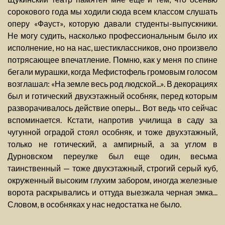
сорокового года мы ходили сюда всем классом слушать
оперу «Фауст», которую давали студенты-выпускники.
Не могу судить, насколько профессиональным было их
исполнение, но на нас, шестиклассников, оно произвело
потрясающее впечатление. Помню, как у меня по спине
бегали мурашки, когда Мефистофель громовым голосом
возглашал: «На земле весь род людской...». В декорациях
был и готический двухэтажный особняк, перед которым
разворачивалось действие оперы... Вот ведь что сейчас
вспоминается. Кстати, напротив училища в саду за
чугунной оградой стоял особняк, и тоже двухэтажный,
только не готический, а ампирный, а за углом в
Дурновском переулке был еще один, весьма
таинственный — тоже двухэтажный, строгий серый куб,
окруженный высоким глухим забором, иногда железные
ворота раскрывались и оттуда выезжала черная эмка...
Словом, в особняках у нас недостатка не было.