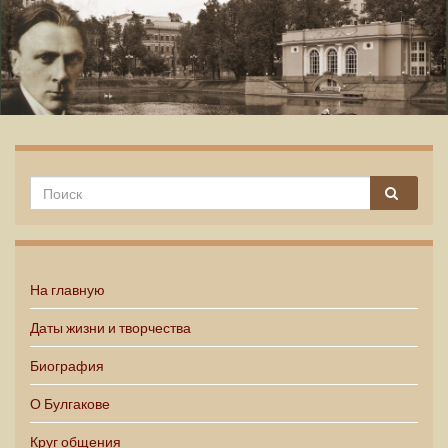
Михаил Булгаков
На главную
Даты жизни и творчества
Биография
О Булгакове
Круг общения