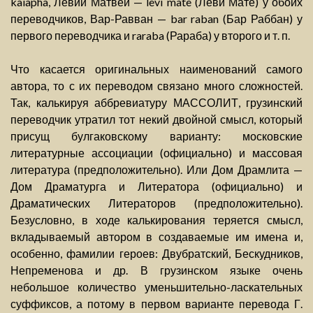
kaiapha, Левий Матвей — levi mate (Леви Мате) у обоих
переводчиков, Вар-Равван — bar raban (Бар Раббан) у
первого переводчика и raraba (Рараба) у второго и т. п.
Что касается оригинальных наименований самого
автора, то с их переводом связано много сложностей.
Так, калькируя аббревиатуру МАССОЛИТ, грузинский
переводчик утратил тот некий двойной смысл, который
присущ булгаковскому варианту: московские
литературные ассоциации (официально) и массовая
литература (предположительно). Или Дом Драмлита —
Дом Драматурга и Литератора (официально) и
Драматических Литераторов (предположительно).
Безусловно, в ходе калькирования теряется смысл,
вкладываемый автором в создаваемые им имена и,
особенно, фамилии героев: Двубратский, Бескудников,
Непременова и др. В грузинском языке очень
небольшое количество уменьшительно-ласкательных
суффиксов, а потому в первом варианте перевода Г.