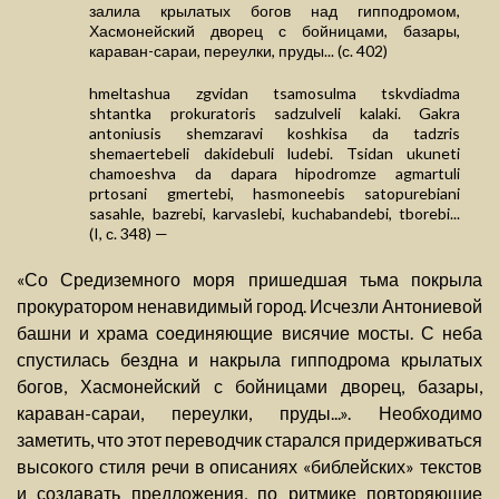
залила крылатых богов над гипподромом,
Хасмонейский дворец с бойницами, базары,
караван-сараи, переулки, пруды... (с. 402)
hmeltashua zgvidan tsamosulma tskvdiadma
shtantka prokuratoris sadzulveli kalaki. Gakra
antoniusis shemzaravi koshkisa da tadzris
shemaertebeli dakidebuli ludebi. Tsidan ukuneti
chamoeshva da dapara hipodromze agmartuli
prtosani gmertebi, hasmoneebis satopurebiani
sasahle, bazrebi, karvaslebi, kuchabandebi, tborebi...
(I, с. 348) —
«Со Средиземного моря пришедшая тьма покрыла
прокуратором ненавидимый город. Исчезли Антониевой
башни и храма соединяющие висячие мосты. С неба
спустилась бездна и накрыла гипподрома крылатых
богов, Хасмонейский с бойницами дворец, базары,
караван-сараи, переулки, пруды...». Необходимо
заметить, что этот переводчик старался придерживаться
высокого стиля речи в описаниях «библейских» текстов
и создавать предложения, по ритмике повторяющие