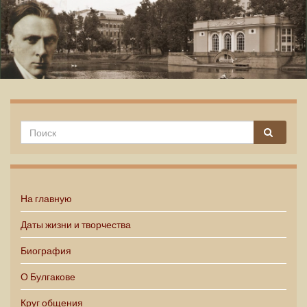
Михаил Булгаков
На главную
Даты жизни и творчества
Биография
О Булгакове
Круг общения