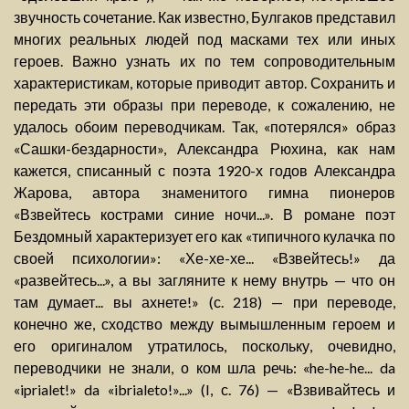
звучность сочетание. Как известно, Булгаков представил
многих реальных людей под масками тех или иных
героев. Важно узнать их по тем сопроводительным
характеристикам, которые приводит автор. Сохранить и
передать эти образы при переводе, к сожалению, не
удалось обоим переводчикам. Так, «потерялся» образ
«Сашки-бездарности», Александра Рюхина, как нам
кажется, списанный с поэта 1920-х годов Александра
Жарова, автора знаменитого гимна пионеров
«Взвейтесь кострами синие ночи...». В романе поэт
Бездомный характеризует его как «типичного кулачка по
своей психологии»: «Хе-хе-хе... «Взвейтесь!» да
«развейтесь...», а вы загляните к нему внутрь — что он
там думает... вы ахнете!» (с. 218) — при переводе,
конечно же, сходство между вымышленным героем и
его оригиналом утратилось, поскольку, очевидно,
переводчики не знали, о ком шла речь: «he-he-he... da
«iprialet!» da «ibrialeto!»...» (I, с. 76) — «Взвивайтесь и