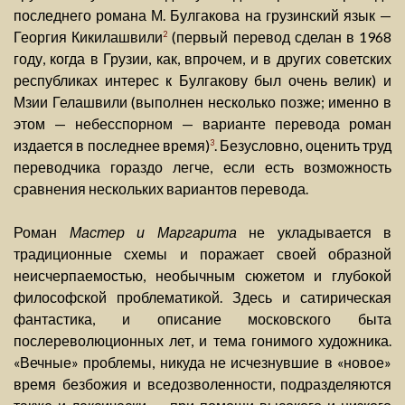
последнего романа М. Булгакова на грузинский язык —
Георгия Кикилашвили
(первый перевод сделан в 1968
2
году, когда в Грузии, как, впрочем, и в других советских
республиках интерес к Булгакову был очень велик) и
Мзии Гелашвили (выполнен несколько позже; именно в
этом — небесспорном — варианте перевода роман
издается в последнее время)
. Безусловно, оценить труд
3
переводчика гораздо легче, если есть возможность
сравнения нескольких вариантов перевода.
Роман
Мастер и Маргарита
не укладывается в
традиционные схемы и поражает своей образной
неисчерпаемостью, необычным сюжетом и глубокой
философской проблематикой. Здесь и сатирическая
фантастика, и описание московского быта
послереволюционных лет, и тема гонимого художника.
«Вечные» проблемы, никуда не исчезнувшие в «новое»
время безбожия и вседозволенности, подразделяются