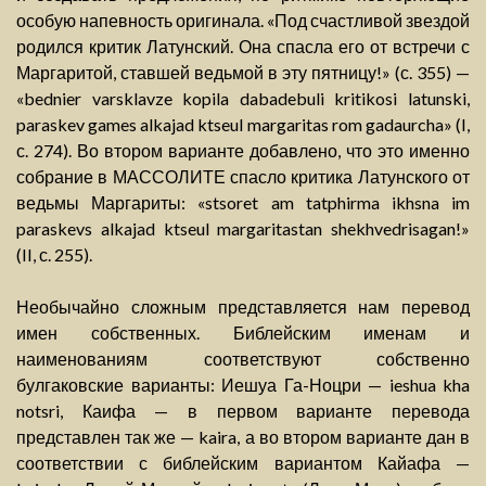
особую напевность оригинала. «Под счастливой звездой
родился критик Латунский. Она спасла его от встречи с
Маргаритой, ставшей ведьмой в эту пятницу!» (с. 355) —
«bednier varsklavze kopila dabadebuli kritikosi latunski,
paraskev games alkajad ktseul margaritas rom gadaurcha» (I,
с. 274). Во втором варианте добавлено, что это именно
собрание в МАССОЛИТЕ спасло критика Латунского от
ведьмы Маргариты: «stsoret am tatphirma ikhsna im
paraskevs alkajad ktseul margaritastan shekhvedrisagan!»
(II, с. 255).
Необычайно сложным представляется нам перевод
имен собственных. Библейским именам и
наименованиям соответствуют собственно
булгаковские варианты: Иешуа Га-Ноцри — ieshua kha
notsri, Каифа — в первом варианте перевода
представлен так же — kaira, а во втором варианте дан в
соответствии с библейским вариантом Кайафа —