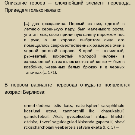
Описание героев — сложнейший элемент перевода.
Приведем только начало:
[...] два гражданина. Первый из них, одетый в
летнюю серенькую пару, был маленького роста,
упитан, лыс, свою приличную шляпу пирожком нес
в руке, а на хорошо выбритом лице его
помещались сверхъестественных размеров очки в
черной роговой оправе. Второй — плечистый,
рыжеватый, вихрастый молодой человек в
заломленной на затылок клетчатой кепке — был в
ковбойке, жеванных белых брюках и в черных
тапочках (с. 171).
В первом варианте перевода откуда-то появляется
возраст Берлиоза:
ormotsiodena tslis kats, natsrispheri sazaphkhulo
kostiumi etsva, tanmorchili iko, chasukebuli,
gamelotebuli. Akali, gvezeliseburi shlapa khelshi
etchira, tsveri saguldagulad khkonda gaparsuli, shavi
rckischarchoiani veebertela satvale eketa (I, с. 5) —