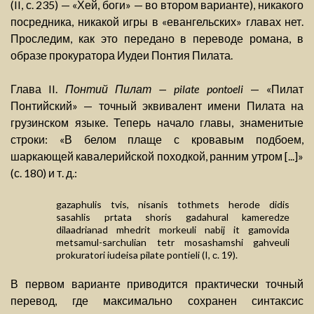
(II, с. 235) — «Хей, боги» — во втором варианте), никакого
посредника, никакой игры в «евангельских» главах нет.
Проследим, как это передано в переводе романа, в
образе прокуратора Иудеи Понтия Пилата.
Глава II.
Понтий Пилат — pilate pontoeli
— «Пилат
Понтийский» — точный эквивалент имени Пилата на
грузинском языке. Теперь начало главы, знаменитые
строки: «В белом плаще с кровавым подбоем,
шаркающей кавалерийской походкой, ранним утром [...]»
(с. 180) и т. д.:
gazaphulis tvis, nisanis tothmets herode didis
sasahlis prtata shoris gadahural kameredze
dilaadrianad mhedrit morkeuli nabij it gamovida
metsamul-sarchulian tetr mosashamshi gahveuli
prokuratori iudeisa pilate pontieli (I, с. 19).
В первом варианте приводится практически точный
перевод, где максимально сохранен синтаксис