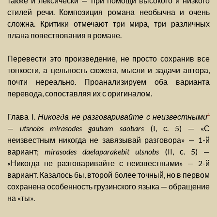
также и лексически — при помощи высокого и низкого
стилей речи. Композиция романа необычна и очень
сложна. Критики отмечают три мира, три различных
плана повествования в романе.
Перевести это произведение, не просто сохранив все
тонкости, а цельность сюжета, мысли и задачи автора,
почти нереально. Проанализируем оба варианта
перевода, сопоставляя их с оригиналом.
Глава I.
Никогда не разговаривайте с неизвестными
4
—
utsnobs mirasodes gaubam saobars
(I, с. 5) — «С
неизвестным никогда не завязывай разговора» — 1-й
вариант;
mirasodes daelaparakebit utsnobs
(II, с. 5) —
«Никогда не разговаривайте с неизвестными» — 2-й
вариант. Казалось бы, второй более точный, но в первом
сохранена особенность грузинского языка — обращение
на «ты».