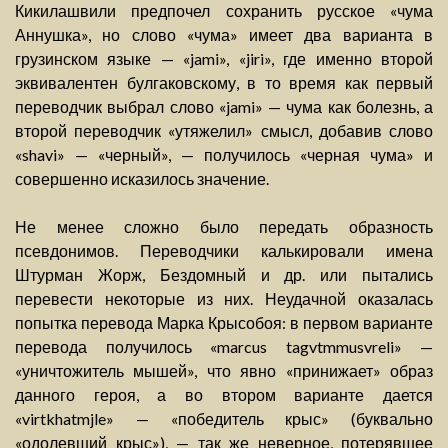
Кикилашвили предпочел сохранить русское «чума
Аннушка», но слово «чума» имеет два варианта в
грузинском языке — «jami», «jiri», где именно второй
эквивалентен булгаковскому, в то время как первый
переводчик выбрал слово «jami» — чума как болезнь, а
второй переводчик «утяжелил» смысл, добавив слово
«shavi» — «черный», — получилось «черная чума» и
совершенно исказилось значение.
Не менее сложно было передать образность
псевдонимов. Переводчики калькировали имена
Штурман Жорж, Бездомный и др. или пытались
перевести некоторые из них. Неудачной оказалась
попытка перевода Марка Крысобоя: в первом варианте
перевода получилось «marcus tagvtmmusvreli» —
«уничтожитель мышей», что явно «принижает» образ
данного героя, а во втором варианте дается
«virtkhatmjle» — «победитель крыс» (буквально
«одолевший крыс»), — так же неверное, потерявшее