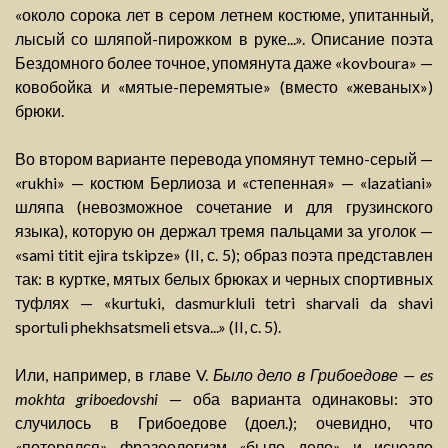
«около сорока лет в сером летнем костюме, упитанный,
лысый со шляпой-пирожком в руке...». Описание поэта
Бездомного более точное, упомянута даже «kovboura» —
ковобойка и «мятые-перемятые» (вместо «жеваных»)
брюки.
Во втором варианте перевода упомянут темно-серый —
«rukhi» — костюм Берлиоза и «степенная» — «lazatiani»
шляпа (невозможное сочетание и для грузинского
языка), которую он держал тремя пальцами за уголок —
«sami titit ejira tskipze» (II, с. 5); образ поэта представлен
так: в куртке, мятых белых брюках и черных спортивных
туфлях — «kurtuki, dasmurkluli tetri sharvali da shavi
sportuli phekhsatsmeli etsva...» (II, с. 5).
Или, например, в главе V.
Было дело в Грибоедове — es
mokhta griboedovshi
— оба варианта одинаковы: это
случилось в Грибоедове (доел.); очевидно, что
«потерялся» фразеологизм «было дело» и исчезло