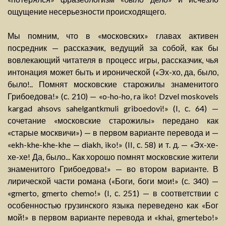
ощущение несерьезности происходящего.
Мы помним, что в «московских» главах активен
посредник — рассказчик, ведущий за собой, как бы
вовлекающий читателя в процесс игры, рассказчик, чья
интонация может быть и иронической («Эх-хо, да, было,
было!.. Помнят московские старожилы знаменитого
Грибоедова!» (с. 210) — «o-ho-ho, ra iko! Dzvel moskovels
kargad ahsovs sahelgantkmuli griboedovi!» (I, с. 64) —
сочетание «московские старожилы» передано как
«старые москвичи») — в первом варианте перевода и —
«ekh-khe-khe-khe — diakh, iko!» (II, с. 58) и т. д. — «Эх-хе-
хе-хе! Да, было... Как хорошо помнят московские жители
знаменитого Грибоедова!» — во втором варианте. В
лирической части романа («Боги, боги мои!» (с. 340) —
«gmerto, gmerto chemo!» (I, с. 251) — в соответствии с
особенностью грузинского языка переведено как «Бог
мой!» в первом варианте перевода и «khai, gmertebo!»