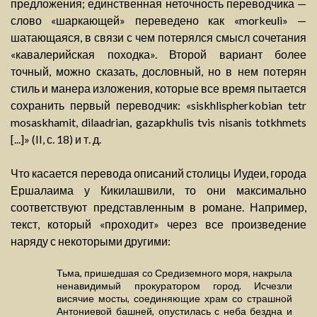
предложения; единственная неточность переводчика —
слово «шаркающей» переведено как «morkeuli» —
шатающаяся, в связи с чем потерялся смысл сочетания
«кавалерийская походка». Второй вариант более
точный, можно сказать, дословный, но в нем потерян
стиль и манера изложения, которые все время пытается
сохранить первый переводчик: «siskhlispherkobian tetr
mosaskhamit, dilaadrian, gazapkhulis tvis nisanis totkhmets
[...]» (II, с. 18) и т. д.
Что касается перевода описаний столицы Иудеи, города
Ершалаима у Кикилашвили, то они максимально
соответствуют представленным в романе. Например,
текст, который «проходит» через все произведение
наряду с некоторыми другими:
Тьма, пришедшая со Средиземного моря, накрыла
ненавидимый прокуратором город. Исчезли
висячие мосты, соединяющие храм со страшной
Антониевой башней, опустилась с неба бездна и