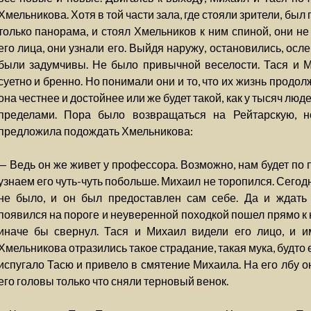
Хмельникова. Хотя в той части зала, где стояли зрители, бы
только панорама, и стоял Хмельников к ним спиной, они не
его лица, они узнали его. Выйдя наружу, остановились, ос
были задумчивы. Не было привычной веселости. Тася и М
суетно и бренно. Но понимали они и то, что их жизнь продолж
она честнее и достойнее или же будет такой, как у тысяч люде
пределами. Пора было возвращаться на Рейтарскую, 
предложила подождать Хмельникова:
— Ведь он же живет у профессора. Возможно, нам будет по 
узнаем его чуть-чуть побольше. Михаил не торопился. Сего
не было, и он был предоставлен сам себе. Да и ждать
появился на пороге и неуверенной походкой пошел прямо к н
иначе бы свернул. Тася и Михаил видели его лицо, и и
Хмельникова отразились такое страдание, такая мука, будто е
испугало Тасю и привело в смятение Михаила. На его лбу о
его головы только что сняли терновый венок.