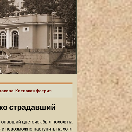
гакова. Киевская феерия
ько страдавший
 опавший цветочек был похож на
о и невозможно наступить на хотя