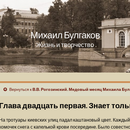
Михаил Булгаков
Жизнь и творчество
Вернуться к
В.В. Рогозинский. Медовый месяц Михаила Бул
Глава двадцать первая. Знает тол
На тротуары киевских улиц падал каштановый цвет. Каждый
комочек снега с капелькой крови посередине. Было совестн