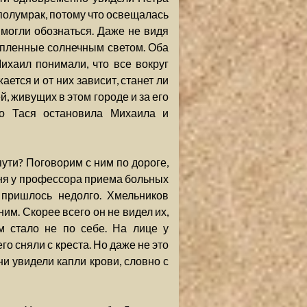
л полумрак, потому что освещалась
 могли обознаться. Даже не видя
лепленные солнечным светом. Оба
ихаил понимали, что все вокруг
ается и от них зависит, станет ли
й, живущих в этом городе и за его
но Тася остановила Михаила и
пути? Поговорим с ним по дороге,
дня у профессора приема больных
 пришлось недолго. Хмельников
им. Скорее всего он не видел их,
м стало не по себе. На лице у
го сняли с креста. Но даже не это
ни увидели капли крови, словно с