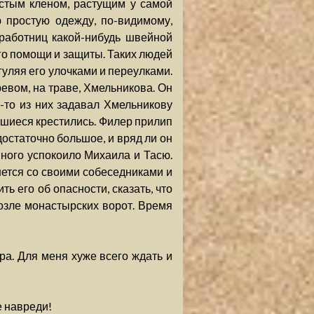
стым кленом, растущим у самой
 простую одежду, по-видимому,
 работниц какой-нибудь швейной
го помощи и защиты. Таких людей
гуляя его улочками и переулками.
евом, на траве, Хмельникова. Он
о-то из них задавал Хмельникову
авшиеся крестились. Филер прилип
остаточно большое, и вряд ли он
ного успокоило Михаила и Тасю.
нется со своими собеседниками и
ь его об опасности, сказать, что
озле монастырских ворот. Время
ора. Для меня хуже всего ждать и
е навреди!