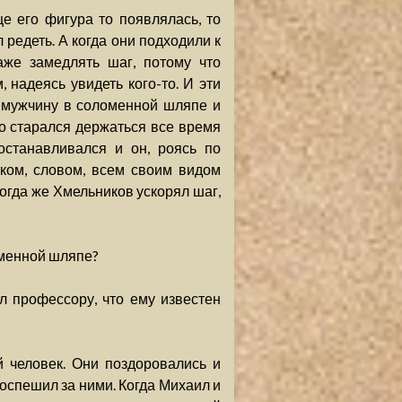
 его фигура то появлялась, то
 редеть. А когда они подходили к
же замедлять шаг, потому что
 надеясь увидеть кого-то. И эти
 мужчину в соломенной шляпе и
о старался держаться все время
останавливался и он, роясь по
тком, словом, всем своим видом
Когда же Хмельников ускорял шаг,
оменной шляпе?
л профессору, что ему известен
 человек. Они поздоровались и
поспешил за ними. Когда Михаил и