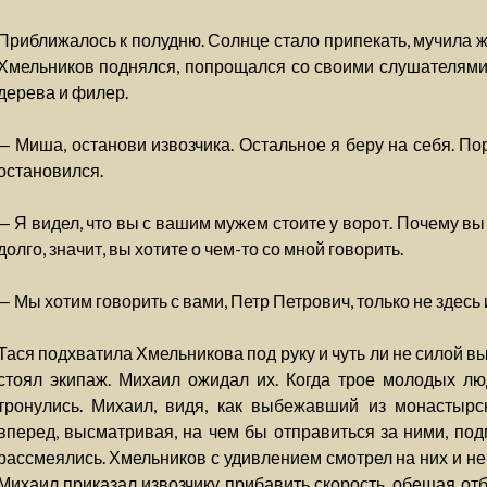
Приближалось к полудню. Солнце стало припекать, мучила жа
Хмельников поднялся, попрощался со своими слушателями 
дерева и филер.
— Миша, останови извозчика. Остальное я беру на себя. П
остановился.
— Я видел, что вы с вашим мужем стоите у ворот. Почему в
долго, значит, вы хотите о чем-то со мной говорить.
— Мы хотим говорить с вами, Петр Петрович, только не здесь 
Тася подхватила Хмельникова под руку и чуть ли не силой в
стоял экипаж. Михаил ожидал их. Когда трое молодых лю
тронулись. Михаил, видя, как выбежавший из монастырс
вперед, высматривая, на чем бы отправиться за ними, под
рассмеялись. Хмельников с удивлением смотрел на них и не 
Михаил приказал извозчику прибавить скорость, обещая от