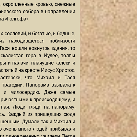
и, окропленные кровью, снежные
фиевского собора в направлении
ма «Голгофа».
сословий, и богатые, и бедные,
из находившегося поблизости
Тася вошли вовнутрь здания, то
скалистая гора в Иудее, толпы
ры и палачи, плачущие калеки и
спятый на кресте Иисус Христос.
астерски, что Михаил и Тася
 трагедии. Панорама взывала к
ию и милосердию. Даже самые
причастными к происходящему, и
ная. Люди, глядя на панораму,
ись. Каждый из пришедших сюда
ищенным. Думали так и Михаил и
ло очень много людей, прибывали
чти одновременно увидели Петра