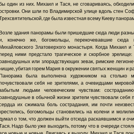
бы один из них. Михаил и Тася, не сговариваясь, обходил
островки. Они шли по Владимирской улице вдоль стен Со
Трехсвятительской, где была известная всему Киеву панора
Возле здания панорамы были пришедшие сюда люди разных 
и, конечно же, богомольцы, перекочевавшие сюда 
Михайловского Златоверхого монастыря. Когда Михаил и 
перед ними предстало трагическое и скорбное зрелище: 
равнодушных или злорадствующих зевак, римские легионе
нищие, убитая горем Мария в окружении святых женщин и ра
Панорама была выполнена художником на столько м
почувствовали себя не зрителями, а очевидцами мировой
забытым людьми человеческим чувствам: сострадан
равнодушные в обычной жизни зрители чувствовали себя 
сердца их сжимала боль сострадания, им почти неизвест
крестились, богомольцы становились на колени и молил
думал о том, что должен выйти отсюда раскаявшимся и оч
Тася. Надо было уже выходить, потому что в очереди стоя
все новые и новые. Двигаясь к выходу, Михаил и Тася по