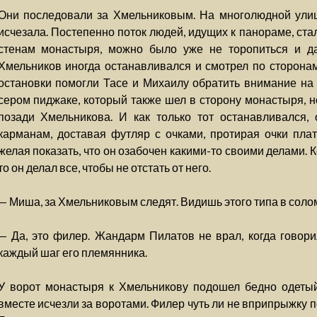
Они последовали за Хмельниковым. На многолюдной улице
исчезала. Постепенно поток людей, идущих к панораме, стал
стенам монастыря, можно было уже не торопиться и да
Хмельников иногда останавливался и смотрел по сторонам,
остановки помогли Тасе и Михаилу обратить внимание на
сером пиджаке, который также шел в сторону монастыря, н
позади Хмельникова. И как только тот останавливался, 
карманам, доставая футляр с очками, протирая очки пла
желая показать, что он озабочен какими-то своими делами. 
то он делал все, чтобы не отстать от него.
— Миша, за Хмельниковым следят. Видишь этого типа в сол
— Да, это филер. Жандарм Пилатов не врал, когда говори
каждый шаг его племянника.
У ворот монастыря к Хмельникову подошел бедно одетый
вместе исчезли за воротами. Филер чуть ли не вприпрыжку 