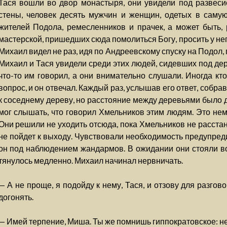
Тася вошли во двор монастыря, они увидели под развеси
стены, человек десять мужчин и женщин, одетых в самую
жителей Подола, ремесленников и прачек, а может быть,
мастерской, пришедших сюда помолиться Богу, просить у не
Михаил видел не раз, идя по Андреевскому спуску на Подол, 
Михаил и Тася увидели среди этих людей, сидевших под дер
что-то им говорил, а они внимательно слушали. Иногда кт
вопрос, и он отвечал. Каждый раз, услышав его ответ, собр
к соседнему дереву, но расстояние между деревьями было д
мог слышать, что говорил Хмельников этим людям. Это нем
Они решили не уходить отсюда, пока Хмельников не расста
не пойдет к выходу. Чувствовали необходимость предупредит
он под наблюдением жандармов. В ожидании они стояли в
тянулось медленно. Михаил начинал нервничать.
— А не проще, я подойду к нему, Тася, и отзову для разгов
догонять.
— Имей терпение, Миша. Ты же помнишь гиппократовское: н