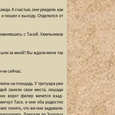
жда. К счастью, они увидели, как
и пошел к выходу. Отделился от
оравнявшись с Тасей, Хмельников
ы шли за мной? Вы ждали меня так
и не сейчас.
ывела на площадь. У тротуара уже
дей заняли свои места, лошади
ких ворот филер мечется взад-
мигнул Тасе, и они оба радостно
мог понять, что же они задумали.
благодарить. Доехали до Золотых