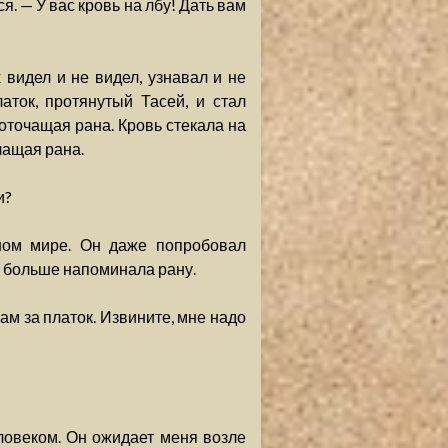
. — У вас кровь на лбу! Дать вам
 видел и не видел, узнавал и не
ток, протянутый Тасей, и стал
воточащая рана. Кровь стекала на
чащая рана.
и?
тном мире. Он даже попробовал
о больше напоминала рану.
вам за платок. Извините, мне надо
еловеком. Он ожидает меня возле