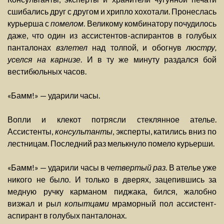
сшибались друг с другом и хрипло хохотали. Пронеслась
курьерша с
помелом
. Великому комбинатору почудилось
даже, что один из ассистентов-аспирантов в голубых
панталонах
взлетел
над толпой, и обогнув
люстру,
уселся на карнизе
. И в ту же минуту раздался бой
вестибюльных часов.
«Бамм!» — ударили часы.
Вопли и клекот потрясли стеклянное ателье.
Ассистенты,
консультанты
, эксперты, катились вниз по
лестницам. Последний раз мелькнуло помело курьерши.
«Бамм!» — ударили часы в
четвертый раз
. В ателье уже
никого не было. И только в дверях, зацепившись за
медную ручку карманом пиджака, бился, жалобно
визжал и рыл
копытцами
мраморный пол ассистент-
аспирант в голубых панталонах.