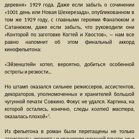
деревня» 1929 года. Даже если забыть о сочинении
«1001 день или Новая Шехерезада», опубликованном в
том же 1929 году, с главными героями Фанатюком и
Сатанюком, даже если забыть, что руководили они
«Конторой по заготовке Когтей и Хвостов», — нам все
равно напомнит об этом финальный аккорд
кинофельетона:
«Эйзенштейн хотел, вероятно, добиться особенной
остроты и резкости...
Но штамп оказался сильнее режиссеров, ассистентов,
декораторов, уполномоченных и хранителей большой
чугунной печати Совкино. Фокус не удался. Картина, на
которой остались, конечно, следы
когтей мастера
,
оказалась плохой»
.
3
Из фельетона в роман были перетащены не только
ассистенты, эксперты и хранители чугунной печати, но и