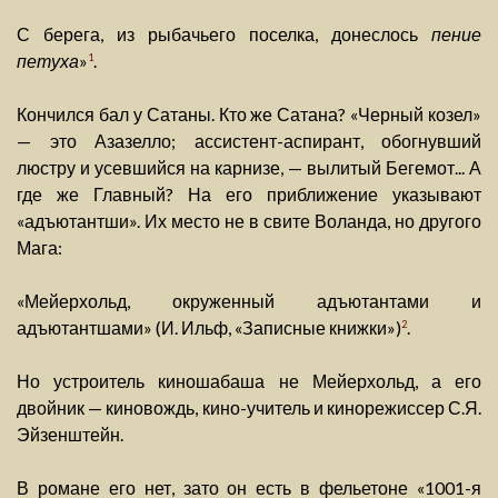
С берега, из рыбачьего поселка, донеслось
пение
петуха
»
.
1
Кончился бал у Сатаны. Кто же Сатана? «Черный козел»
— это Азазелло; ассистент-аспирант, обогнувший
люстру и усевшийся на карнизе, — вылитый Бегемот... А
где же Главный? На его приближение указывают
«адъютантши». Их место не в свите Воланда, но другого
Мага:
«Мейерхольд, окруженный адъютантами и
адъютантшами» (И. Ильф, «Записные книжки»)
.
2
Но устроитель киношабаша не Мейерхольд, а его
двойник — киновождь, кино-учитель и кинорежиссер С.Я.
Эйзенштейн.
В романе его нет, зато он есть в фельетоне «1001-я