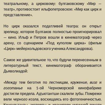
театральному, а цирковому: булгаковскому «Мир —
театр», противостоит ильфопетровское: «Мир как цирк и
представление».
Но цирк оказался податливей театра: он открыт
зрелищу, которое Булгаков полностью проигнорировал
— кино. Ильф и Петров вошли в кинематограф через
арену, со сценарием «Под куполом цирка» (фильм
«Цирк» мейерхольдовского ученика Александрова).
Самое же удивительное то, что будучи перенесенным в
литературный текст, кинематограф оборачивается
Дьяволиадой:
«Между тем беготня по лестницам,
кружение, визг
и
гоготанье
на 1-ой Черноморской кинофабрике
достигли предела. Адъютантши скалили зубы. Помрежи
вели
черного козла
, восхищаясь его фотогеничностью.
Консультанты, эксперты и хранители чугунной печати