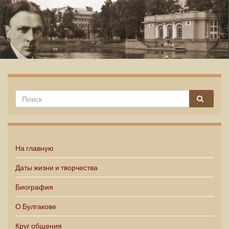
Михаил Булгаков
На главную
Даты жизни и творчества
Биография
О Булгакове
Круг общения