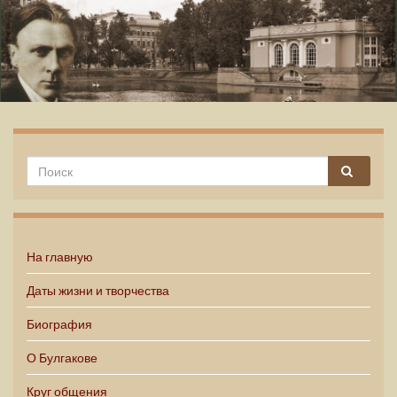
Михаил Булгаков
На главную
Даты жизни и творчества
Биография
О Булгакове
Круг общения