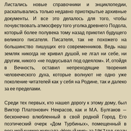
Листались новые справочники и энциклопедии,
раскапывались только недавно приоткрытые архивные
документы. И все это делалось для того, чтобы
почувствовать атмосферу того уголка древнего Подола,
который более полувека тому назад приютил будущего
великого писателя. Писателя, так не похожего на
большинство пишущих его современников. Ведь наш
земляк никогда не кривил душой, не лгал ни себе, ни
другим, никого «не подкусывал под одеялом». И, отойдя
в Вечность, оставил непреходящие творения
человеческого духа, которые волнуют не одно уже
поколение читателей как у себя на Родине, так и далеко
за ее пределами.
Среди тех первых, кто нашел дорогу к этому дому, был
Виктор Платонович Некрасов, как и М.А. Булгаков —
бесконечно влюбленный в свой родной Город. Его
поэтический очерк «Дом Турбиных», помещенный в
восьмой книжке журнала «Новый мир» за 1967 год, сразу