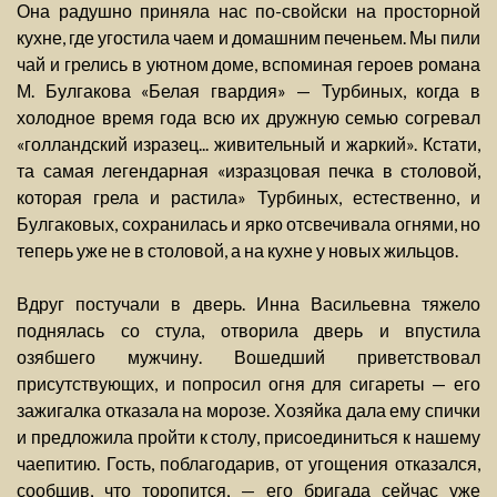
Она радушно приняла нас по-свойски на просторной
кухне, где угостила чаем и домашним печеньем. Мы пили
чай и грелись в уютном доме, вспоминая героев романа
М. Булгакова «Белая гвардия» — Турбиных, когда в
холодное время года всю их дружную семью согревал
«голландский изразец... живительный и жаркий». Кстати,
та самая легендарная «изразцовая печка в столовой,
которая грела и растила» Турбиных, естественно, и
Булгаковых, сохранилась и ярко отсвечивала огнями, но
теперь уже не в столовой, а на кухне у новых жильцов.
Вдруг постучали в дверь. Инна Васильевна тяжело
поднялась со стула, отворила дверь и впустила
озябшего мужчину. Вошедший приветствовал
присутствующих, и попросил огня для сигареты — его
зажигалка отказала на морозе. Хозяйка дала ему спички
и предложила пройти к столу, присоединиться к нашему
чаепитию. Гость, поблагодарив, от угощения отказался,
сообщив, что торопится, — его бригада сейчас уже