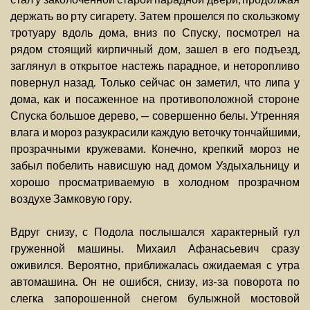
держать во рту сигарету. Затем прошелся по скользкому
тротуару вдоль дома, вниз по Спуску, посмотрел на
рядом стоящий кирпичный дом, зашел в его подъезд,
заглянул в открытое настежь парадное, и неторопливо
повернул назад. Только сейчас он заметил, что липа у
дома, как и посаженное на противоположной стороне
Спуска большое дерево, — совершенно белы. Утренняя
влага и мороз разукрасили каждую веточку тончайшими,
прозрачными кружевами. Конечно, крепкий мороз не
забыл побелить нависшую над домом Уздыхальницу и
хорошо просматриваемую в холодном прозрачном
воздухе Замковую гору.
Вдруг снизу, с Подола послышался характерный гул
груженной машины. Михаил Афанасьевич сразу
оживился. Вероятно, приближалась ожидаемая с утра
автомашина. Он не ошибся, снизу, из-за поворота по
слегка запорошенной снегом булыжной мостовой