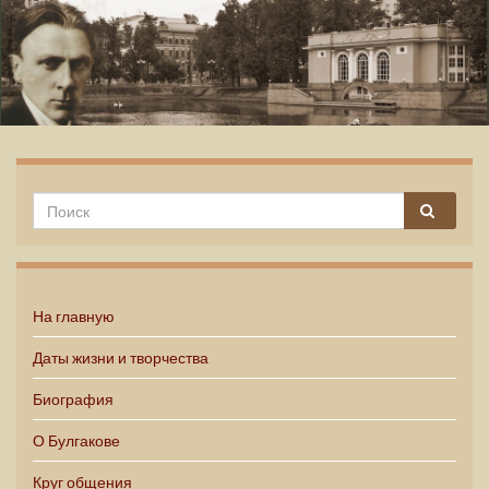
Михаил Булгаков
На главную
Даты жизни и творчества
Биография
О Булгакове
Круг общения