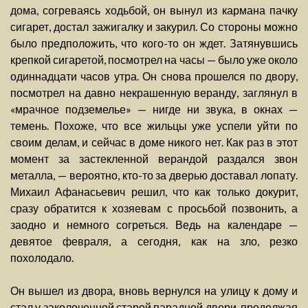
дома, согреваясь ходьбой, он вынул из кармана пачку
сигарет, достал зажигалку и закурил. Со стороны можно
было предположить, что кого-то он ждет. Затянувшись
крепкой сигаретой, посмотрел на часы — было уже около
одиннадцати часов утра. Он снова прошелся по двору,
посмотрел на давно некрашенную веранду, заглянул в
«мрачное подземелье» — нигде ни звука, в окнах —
темень. Похоже, что все жильцы уже успели уйти по
своим делам, и сейчас в доме никого нет. Как раз в этот
момент за застекленной верандой раздался звон
металла, — вероятно, кто-то за дверью доставал лопату.
Михаил Афанасьевич решил, что как только докурит,
сразу обратится к хозяевам с просьбой позвонить, а
заодно и немного согреться. Ведь на календаре —
девятое февраля, а сегодня, как на зло, резко
похолодало.
Он вышел из двора, вновь вернулся на улицу к дому и
стал у заколоченной старой парадной двери, продолжая