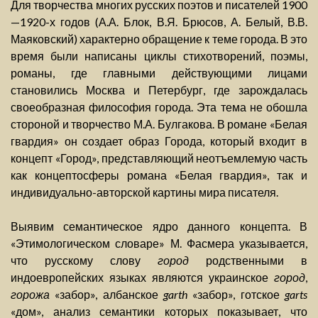
Для творчества многих русских поэтов и писателей 1900
—1920-х годов (А.А. Блок, В.Я. Брюсов, А. Белый, В.В.
Маяковский) характерно обращение к теме города. В это
время были написаны циклы стихотворений, поэмы,
романы, где главными действующими лицами
становились Москва и Петербург, где зарождалась
своеобразная философия города. Эта тема не обошла
стороной и творчество М.А. Булгакова. В романе «Белая
гвардия» он создает образ Города, который входит в
концепт «Город», представляющий неотъемлемую часть
как концептосферы романа «Белая гвардия», так и
индивидуально-авторской картины мира писателя.
Выявим семантическое ядро данного концепта. В
«Этимологическом словаре» М. Фасмера указывается,
что русскому слову
город
родственными в
индоевропейских языках являются украинское
город
,
горожа
«забор», албанское
garth
«забор», готское
garts
«дом», анализ семантики которых показывает, что