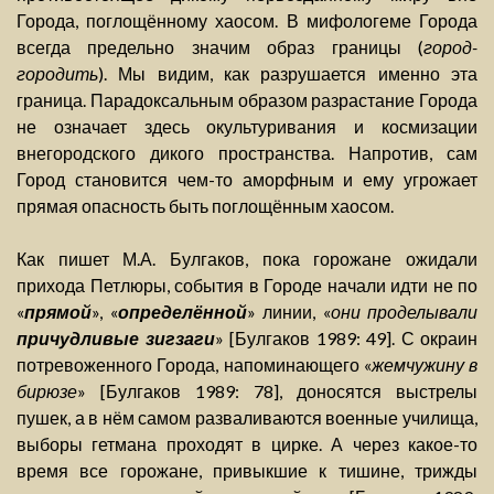
Города, поглощённому хаосом. В мифологеме Города
всегда предельно значим образ границы (
город-
городить
). Мы видим, как разрушается именно эта
граница. Парадоксальным образом разрастание Города
не означает здесь окультуривания и космизации
внегородского дикого пространства. Напротив, сам
Город становится чем-то аморфным и ему угрожает
прямая опасность быть поглощённым хаосом.
Как пишет М.А. Булгаков, пока горожане ожидали
прихода Петлюры, события в Городе начали идти не по
«
прямой
», «
определённой
» линии, «
они проделывали
причудливые зигзаги
» [Булгаков 1989: 49]. С окраин
потревоженного Города, напоминающего «
жемчужину в
бирюзе
» [Булгаков 1989: 78], доносятся выстрелы
пушек, а в нём самом разваливаются военные училища,
выборы гетмана проходят в цирке. А через какое-то
время все горожане, привыкшие к тишине, трижды