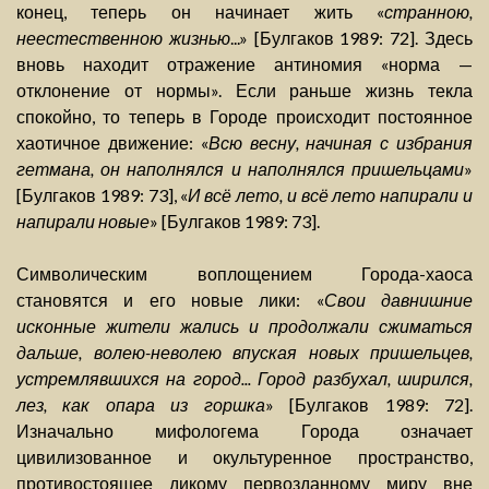
конец, теперь он начинает жить «
странною,
неестественною жизнью
...» [Булгаков 1989: 72]. Здесь
вновь находит отражение антиномия «норма —
отклонение от нормы». Если раньше жизнь текла
спокойно, то теперь в Городе происходит постоянное
хаотичное движение: «
Всю весну, начиная с избрания
гетмана, он наполнялся и наполнялся пришельцами
»
[Булгаков 1989: 73], «
И всё лето, и всё лето напирали и
напирали новые
» [Булгаков 1989: 73].
Символическим воплощением Города-хаоса
становятся и его новые лики: «
Свои давнишние
исконные жители жались и продолжали сжиматься
дальше, волею-неволею впуская новых пришельцев,
устремлявшихся на город... Город разбухал, ширился,
лез, как опара из горшка
» [Булгаков 1989: 72].
Изначально мифологема Города означает
цивилизованное и окультуренное пространство,
противостоящее дикому первозданному миру вне