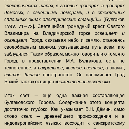
электрических шарах, в газовых фонарях, в фонарях
домовых, с огненными номерами, и в стеклянных
сплошных окнах электрических станций
...» [Булгаков
1989: 71—72]. Светящийся громадный крест Святого
Владимира на Владимирской горке
освещает и
освящает
Город, связывая небо и землю, становясь
своеобразным маяком, указывающим путь всем, кто
заблудился. Таким образом, можно говорить и о том, что
Город, в представлении М.А. Булгакова, есть не
техногенное, а
сакральное, чистое, светлое
, а значит,
святое, благое
пространство. Он напоминает Град
Божий, так как освящён «
божественным светом
».
Итак, свет — ещё одна важная составляющая
булгаковского Города. Содержание этого концепта
достаточно глубоко. Как указывает В.Н. Дёмин, само
слово
свет
— древнейшего происхождения и в
индоевропейских языках восходит к санскритскому