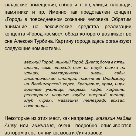
складские помещения, собор и т. п.), улицы, площади,
памятники и пр. Именно так представлен концепт
«Город» в повседневном сознании человека. Обратим
внимание на лексические средства реализации
концепта «Город-космос», образ которого возникает во
сне Алексея Турбина. Картину города здесь организуют
следующие номинативы:
верхний Город, нижний Город, Днепр; дома в пять,
шесть, семь этажей; дым из труб, дымка на
улицах, электрически шары, сады,
электрические станции, памятник Владимиру
на Владимирской горке, Крещатик, храм, цирк,
военные училища, тюрьма, кафе, кофейни,
рестораны, игорные клубы, оперный театр,
клуб «Прах», магазины, телеграф, вокзал,
гостиницы.
Некоторые из этих мест, как например,
магазин мадам
Анжу
или
гимназия
, очень подробно описываются
автором в состоянии космоса и //или хаоса: