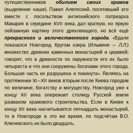
путешественников
обилием своих храмов
(выделение наше). Павел Алеппский, посетивший его
вместе с посольством антиохийского патриарха
Макария в середине XVII века, дал краткую, но яркую
пейзажную картину этого дряхлеющего, но всё ещё
прекрасного и величественного города
. «Вдали
показался Новгород. Кругом озера (Ильменя —
Л.Л.
)
множество древних каменных монастырей и церквей;
говорят, что в древности по окружности его их было
четыреста и что они сооружены богачами этого города.
Большая часть их разрушена и покинута». Являясь на
протяжении XI—XII веков вторым после Киева городом
по величине, богатству и могуществу, Новгород уже к
концу XII века опережает столицу Русской земли
размахом храмового строительства. Если в Киеве к
концу XII века насчитывается пятнадцать монастырей,
то в Новгороде в это же время, по подсчётам В.О.
Ключевского, их было двадцать.