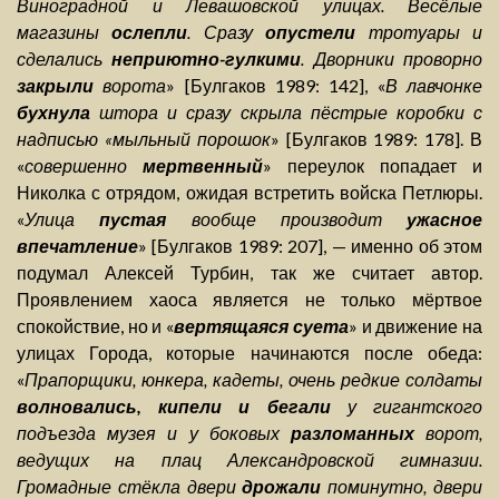
Виноградной и Левашовской улицах. Весёлые
магазины
ослепли
. Сразу
опустели
тротуары и
сделались
неприютно-гулкими
. Дворники проворно
закрыли
ворота
» [Булгаков 1989: 142], «
В лавчонке
бухнула
штора и сразу скрыла пёстрые коробки с
надписью «мыльный порошок
» [Булгаков 1989: 178]. В
«
совершенно
мертвенный
» переулок попадает и
Николка с отрядом, ожидая встретить войска Петлюры.
«
Улица
пустая
вообще производит
ужасное
впечатление
» [Булгаков 1989: 207], — именно об этом
подумал Алексей Турбин, так же считает автор.
Проявлением хаоса является не только мёртвое
спокойствие, но и «
вертящаяся суета
» и движение на
улицах Города, которые начинаются после обеда:
«
Прапорщики, юнкера, кадеты, очень редкие солдаты
волновались, кипели и бегали
у гигантского
подъезда музея и у боковых
разломанных
ворот,
ведущих на плац Александровской гимназии.
Громадные стёкла двери
дрожали
поминутно, двери