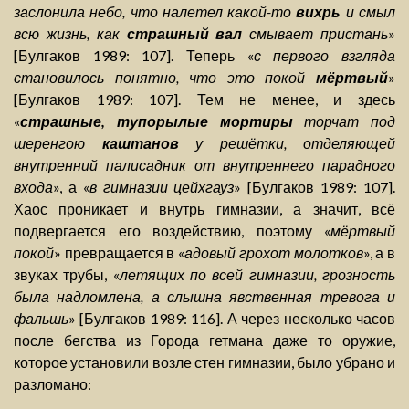
заслонила небо, что налетел какой-то
вихрь
и смыл
всю жизнь, как
страшный вал
смывает пристань
»
[Булгаков 1989: 107]. Теперь «
с первого взгляда
становилось понятно, что это покой
мёртвый
»
[Булгаков 1989: 107]. Тем не менее, и здесь
«
страшные, тупорылые мортиры
торчат под
шеренгою
каштанов
у решётки, отделяющей
внутренний палисадник от внутреннего парадного
входа
», а «
в гимназии цейхгауз
» [Булгаков 1989: 107].
Хаос проникает и внутрь гимназии, а значит, всё
подвергается его воздействию, поэтому «
мёртвый
покой
» превращается в «
адовый грохот молотков
», а в
звуках трубы, «
летящих по всей гимназии, грозность
была надломлена, а слышна явственная тревога и
фальшь
» [Булгаков 1989: 116]. А через несколько часов
после бегства из Города гетмана даже то оружие,
которое установили возле стен гимназии, было убрано и
разломано: