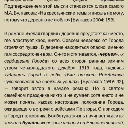
Подтверждением этой мысли становятся слова самого
М.А. Булгакова: «На крестьянские темы я писать не могу,
потому что деревню не люблю» [Булгаков 2004: 159].
В романе «Белая гвардия» деревня предстаёт как место,
где властвует хаос, ничто. Совсем недалеко от Города
стреляют пушки. В деревне находиться опасно, именно
гам сосредоточен враг. Он-то и стягивается, «
чернея
», «
к
сердцевине Города
» со всех сторон ранним зимним
утром четырнадцатого декабря 1918 года, надеясь
«
ударить Город в лоб
». «
Уже отсвет Рождества
чувствовался на снежных улицах
» [Булгаков 1989: 32],
— говорит автор в начале романа. Но о святом
семейном празднике никто и не думает, хотя никто и не
может понять, каково настоящее положение Города,
ожидающего встречи с войсками Петлюры. С приходом
в Город полковника Болботуна жизнь начинает угасать:
«
начали
бухать
железные шторы на Елисаветинской,