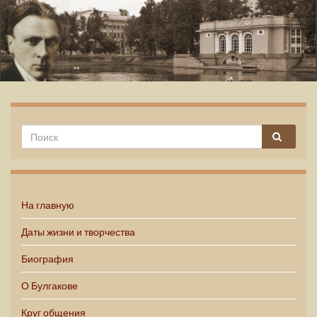
Михаил Булгаков
На главную
Даты жизни и творчества
Биография
О Булгакове
Круг общения