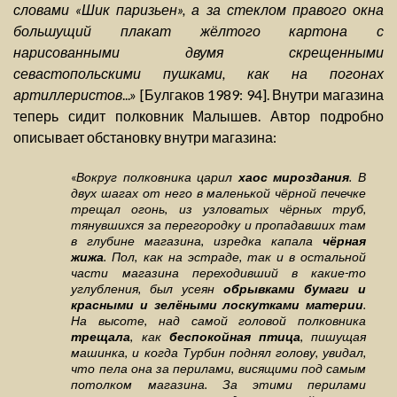
словами «Шик паризьен», а за стеклом правого окна
большущий плакат жёлтого картона с
нарисованными двумя скрещенными
севастопольскими пушками, как на погонах
артиллеристов
...» [Булгаков 1989: 94]. Внутри магазина
теперь сидит полковник Малышев. Автор подробно
описывает обстановку внутри магазина:
«
Вокруг полковника царил
хаос мироздания
. В
двух шагах от него в маленькой чёрной печечке
трещал огонь, из узловатых чёрных труб,
тянувшихся за перегородку и пропадавших там
в глубине магазина, изредка капала
чёрная
жижа
. Пол, как на эстраде, так и в остальной
части магазина переходивший в какие-то
углубления, был усеян
обрывками бумаги и
красными и зелёными лоскутками материи
.
На высоте, над самой головой полковника
трещала
, как
беспокойная птица
, пишущая
машинка, и когда Турбин поднял голову, увидал,
что пела она за перилами, висящими под самым
потолком магазина. За этими перилами