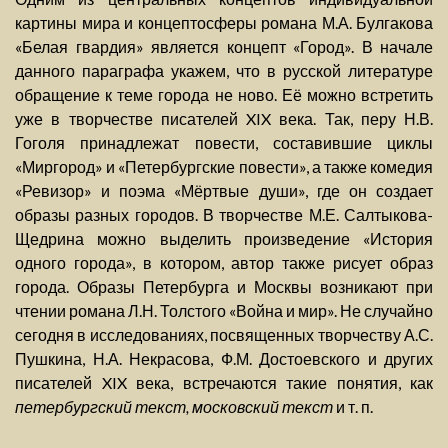
картины мира и концептосферы романа М.А. Булгакова
«Белая гвардия» является концепт «Город». В начале
данного параграфа укажем, что в русской литературе
обращение к теме города не ново. Её можно встретить
уже в творчестве писателей XIX века. Так, перу Н.В.
Гоголя принадлежат повести, составившие циклы
«Миргород» и «Петербургские повести», а также комедия
«Ревизор» и поэма «Мёртвые души», где он создает
образы разных городов. В творчестве М.Е. Салтыкова-
Щедрина можно выделить произведение «История
одного города», в котором, автор также рисует образ
города. Образы Петербурга и Москвы возникают при
чтении романа Л.Н. Толстого «Война и мир». Не случайно
сегодня в исследованиях, посвященных творчеству А.С.
Пушкина, Н.А. Некрасова, Ф.М. Достоевского и других
писателей XIX века, встречаются такие понятия, как
петербургский текст, московский текст
и т. п.