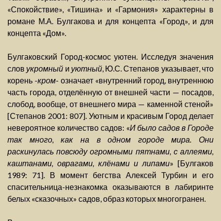
«Спокойствие», «Тишина» и «Гармония» характерны в
романе М.А. Булгакова и для концепта «Город», и для
концепта «Дом».
Булгаковский Город-космос уютен. Исследуя значения
слов
укромный
и
уютный
, Ю.С. Степанов указывает, что
корень -
кром
- означает «внутренний город, внутреннюю
часть города, отделённую от внешней части — посадов,
слобод, вообще, от внешнего мира — каменной стеной»
[Степанов 2001: 807]. Уютным и красивым Город делает
невероятное количество садов: «
И было садов в Городе
так много, как на в одном городе мира. Они
раскинулась повсюду огромными пятнами, с аллеями,
каштанами, оврагами, клёнами и липами
» [Булгаков
1989: 71]. В момент бегства Алексей Турбин и его
спасительница-незнакомка оказываются в лабиринте
белых «сказочных» садов, образ которых многогранен.