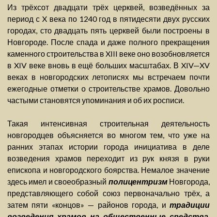
Из трёхсот двадцати трёх церквей, возведённых за
период с X века по 1240 год в пятидесяти двух русских
городах, сто двадцать пять церквей были построены в
Новгороде. После спада и даже полного прекращения
каменного строительства в XIII веке оно возобновляется
в XIV веке вновь в ещё больших масштабах. В XIV—XV
веках в новгородских летописях мы встречаем почти
ежегодные отметки о строительстве храмов. Довольно
частыми становятся упоминания и об их росписи.
Такая интенсивная строительная деятельность
новгородцев объясняется во многом тем, что уже на
ранних этапах истории города инициатива в деле
возведения храмов переходит из рук князя в руки
епископа и новгородского боярства. Немалое значение
здесь имел и своеобразный
полицентризм
Новгорода,
представляющего собой союз первоначально трёх, а
затем пяти «концов» — районов города, и
традиции
возведения храмов на общественные средства
,