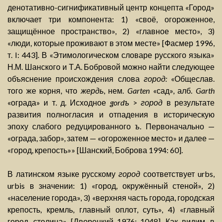
денотативно-сигнификативный центр концепта «Город»
включает три компонента: 1) «своё, огороженное,
защищённое пространство», 2) «главное место», 3)
«люди, которые проживают в этом месте» [Фасмер 1996,
т. I: 443]. В «Этимологическом словаре русского языка»
Н.М. Шанского и Т.А. Бобровой можно найти следующее
объяснение происхождения слова
город:
«Общеслав.
того же корня, что
жердь
, нем.
Garten
«сад», алб.
Garth
«ограда» и т. д. Исходное
gordъ
>
город
в результате
развития полногласия и отпадения в историческую
эпоху слабого редуцированного
ъ
. Первоначально —
«ограда, забор», затем — «огороженное место» и далее —
«город, крепость»» [Шанский, Боброва 1994: 60].
В латинском языке русскому
город
соответствует urbs,
urbis в значении: 1) «город, окружённый стеной», 2)
«население города», 3) «верхняя часть города, городская
крепость, кремль, главный оплот, суть», 4) «главный
город, столица» [Дворецкий 1976: 1048]. Как видим, в