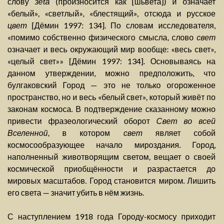
слову
зеtа
(произносится как [шьвета]) и означает
«белый», «светлый», «блестящий», отсюда и русское
цвет
[Дёмин 1997: 134]. По словам исследователя,
«помимо собственно физического смысла, слово
свет
означает и весь окружающий мир вообще: «весь свет»,
«целый свет»» [Дёмин 1997: 134]. Основываясь на
данном утверждении, можно предположить, что
булгаковский Город — это не только огороженное
пространство, но и весь «белый свет», который живёт по
законам космоса. В подтверждение сказанному можно
привести фразеологический оборот
Свет во всей
Вселенной
, в котором
свет
являет собой
космосообразующее начало мироздания. Город,
наполненный животворящим светом, вещает о своей
космической приобщённости и разрастается до
мировых масштабов. Город становится миром. Лишить
его света — значит убить в нём жизнь.
С наступлением 1918 года Городу-космосу приходит