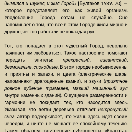
дымился и шумел, и жил Город
» [Булгаков 1989: 70], —
которое представляет его как живой организм.
Уподобление Города сотам не случайно. Оно
напоминает о том, что все в этом Городе жили мирно и
дружно, честно работали не покладая рук.
Тот, кто попадает в этот чудесный Город, невольно
начинает им любоваться. Такое настроение помогают
передать эпитеты:
прекрасный
,
гигантский
,
безмолвные
,
спокойные
. В этом городе необыкновенны
и приятны и запахи, и цвета (электрические шары
напоминают драгоценные камни), и звуки (
приятное
ровное гудение трамваев
,
мягкий машинный гул
внутри каменных зданий). Ощущение размеренности и
гармонии не покидает тех, кто находится здесь.
Указывая, что ветви деревьев отягчает
нетронутый
снег
, автор подчёркивает, что жизнь здесь идёт своим
чередом, и ничто не мешает её спокойному течению.
Таким образом, внутренние субконцепты «Красота»,