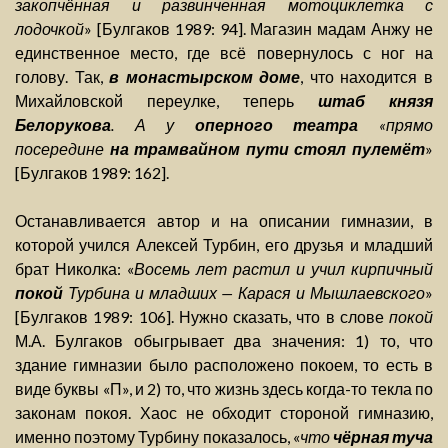
закопчённая и развинченная мотоциклетка с
лодочкой
» [Булгаков 1989: 94]. Магазин мадам Анжу не
единственное место, где всё повернулось с ног на
голову. Так,
в монастырском доме
, что находится в
Михайловской переулке, теперь
штаб князя
Белорукова
. А у
оперного театра
«прямо
посередине
на трамвайном пути стоял пулемёт
»
[Булгаков 1989: 162].
Останавливается автор и на описании гимназии, в
которой учился Алексей Турбин, его друзья и младший
брат Николка: «
Восемь лет растил и учил кирпичный
покой
Турбина и младших — Карася и Мышлаевского
»
[Булгаков 1989: 106]. Нужно сказать, что в слове
покой
М.А. Булгаков обыгрывает два значения: 1) то, что
здание гимназии было расположено покоем, то есть в
виде буквы «П», и 2) то, что жизнь здесь когда-то текла по
законам покоя. Хаос не обходит стороной гимназию,
именно поэтому Турбину показалось, «
что
чёрная туча