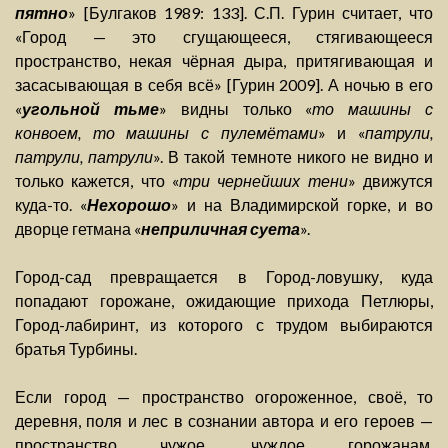
пятно
» [Булгаков 1989: 133]. С.П. Гурин считает, что
«Город — это сгущающееся, стягивающееся
пространство, некая чёрная дыра, притягивающая и
засасывающая в себя всё» [Гурин 2009]. А ночью в его
«
угольной тьме
» видны только «
то машины с
конвоем, то машины с пулемётами
» и «
патрули,
патрули, патрули
». В такой темноте никого не видно и
только кажется, что «
три чернейших тени
» движутся
куда-то. «
Нехорошо
» и на Владимирской горке, и во
дворце гетмана «
неприличная суета
».
Город-сад превращается в Город-ловушку, куда
попадают горожане, ожидающие прихода Петлюры,
Город-лабиринт, из которого с трудом выбираются
братья Турбины.
Если город — пространство огороженное, своё, то
деревня, поля и лес в сознании автора и его героев —
пространство чужое, чуждое горожанам.