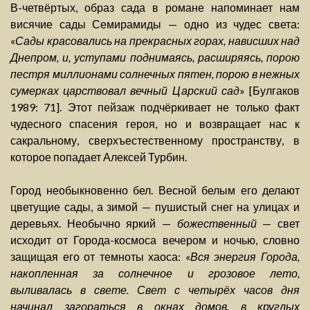
В-четвёртых, образ сада в романе напоминает нам
висячие сады Семирамиды — одно из чудес света:
«
Сады красовались на прекрасных горах, нависших над
Днепром, и, уступами поднимаясь, расширяясь, порою
пестря миллионами солнечных пятен, порою в нежных
сумерках царствовал вечный Царский сад
» [Булгаков
1989: 71]. Этот пейзаж подчёркивает не только факт
чудесного спасения героя, но и возвращает нас к
сакральному, сверхъестественному пространству, в
которое попадает Алексей Турбин.
Город необыкновенно бел. Весной белым его делают
цветущие сады, а зимой — пушистый снег на улицах и
деревьях. Необычно яркий —
божественный
— свет
исходит от Города-космоса вечером и ночью, словно
защищая его от темноты хаоса: «
Вся энергия Города,
накопленная за солнечное и грозовое лето,
выливалась в свете. Свет с четырёх часов дня
начинал загораться в окнах домов, в круглых