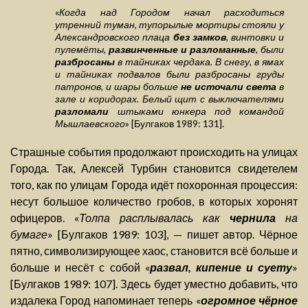
«
Когда над Городом начал расходиться
утренний туман, тупорылые мортиры стояли у
Александровского плаца
без замков
, винтовки и
пулемёты,
развинченные и разломанные
, были
разбросаны
в тайниках чердака. В снегу, в ямах
и тайниках подвалов были разбросаны груды
патронов, и шары больше
не источали света
в
зале и коридорах. Белый щит с выключателями
разломали
штыками юнкера под командой
Мышлаевского
» [Булгаков 1989: 131].
Страшные события продолжают происходить на улицах
Города. Так, Алексей Турбин становится свидетелем
того, как по улицам Города идёт похоронная процессия:
несут большое количество гробов, в которых хоронят
офицеров. «
Толпа расплывалась как
чернила
на
бумаге
» [Булгаков 1989: 103], — пишет автор. Чёрное
пятно, символизирующее хаос, становится всё больше и
больше и несёт с собой «
развал, кипение и суету
»
[Булгаков 1989: 107]. Здесь будет уместно добавить, что
издалека Город напоминает теперь «
огромное чёрное