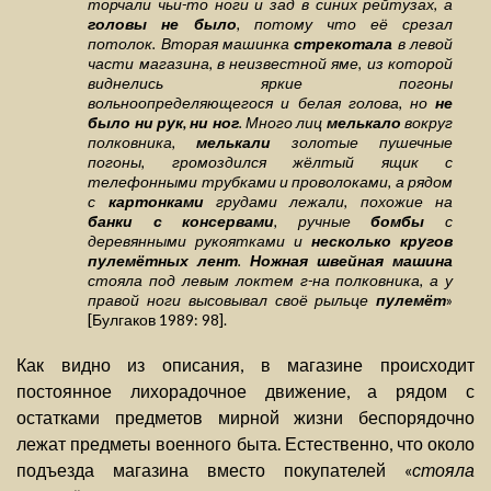
торчали чьи-то ноги и зад в синих рейтузах, а
головы не было
, потому что её срезал
потолок. Вторая машинка
стрекотала
в левой
части магазина, в неизвестной яме, из которой
виднелись яркие погоны
вольноопределяющегося и белая голова, но
не
было ни рук, ни ног
. Много лиц
мелькало
вокруг
полковника,
мелькали
золотые пушечные
погоны, громоздился жёлтый ящик с
телефонными трубками и проволоками, а рядом
с
картонками
грудами лежали, похожие на
банки с консервами
, ручные
бомбы
с
деревянными рукоятками и
несколько кругов
пулемётных лент
.
Ножная швейная машина
стояла под левым локтем г-на полковника, а у
правой ноги высовывал своё рыльце
пулемёт
»
[Булгаков 1989: 98].
Как видно из описания, в магазине происходит
постоянное лихорадочное движение, а рядом с
остатками предметов мирной жизни беспорядочно
лежат предметы военного быта. Естественно, что около
подъезда магазина вместо покупателей «
стояла