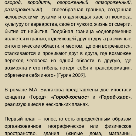
огород
,
городить
,
огороженный
,
отгороженный
,
разгороженный
) — своеобразная граница, созданная
человеческими руками и отделяющая хаос от космоса,
культуру от варварства, своё от чужого, жизнь от смерти,
бытие от небытия. Подобная граница «одновременно
является и гранью, отделяющей друг от друга различные
онтологические области, и местом, где они встречаются,
сталкиваются и проникают друг в друга, где возможен
переход человека из одной области в другую, где
возможна и его гибель, потеря себя и трансформация,
обретение себя иного» [Гурин 2009].
В романе М.А. Булгакова представлены две ипостаси
концепта «Город»: «
Город-космос
» и «
Город-хаос
»,
реализующиеся в нескольких планах.
Первый план — топос, то есть определённым образом
организованное географическое или физическое
пространство: здания (жилые дома, магазины,