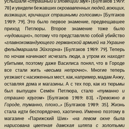
услышали «
страшный и зловещий звук
» [Булгаков 1989:
78] и увидели бежавших
окровавленных людей, воющих,
визжащих, кричащих страшными голосами
» [Булгаков
1989: 79]. Это было первое знамение, предвещавшее
приход Петлюры. Второе знамение тоже было
«
чудовищно
», потому что представляло собой убийство
«
главнокомандующего германской армией на Украине
фельдмаршала Эйхгорна
» [Булгаков 1989: 79]. Теперь
по ночам начинают исчезать люди, а утром их находят
убитыми, поэтому даже Василиса понял, что в Городе
все стали жить «
весьма непрочно
». Многие теперь
уезжают с насиженных мест, как, например, мадам Анжу,
оставляя дома и магазины. А с тех пор, как из тюрьмы
был выпущен Семён Петлюра, стало «
туманно и
страшно кругом
» [Булгаков 1989: 83]. «
Тревожно в
Городе, туманно, плохо
...» [Булгаков 1989: 35]. Жизнь
стала идти беспорядочно, хаотично. Именно поэтому в
магазине «Парижский Шик» «
на левом окне была
нарисована цветная дамская шляпа с золотыми