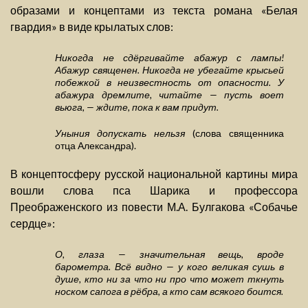
образами и концептами из текста романа «Белая
гвардия» в виде крылатых слов:
Никогда не сдёргивайте абажур с лампы!
Абажур священен. Никогда не убегайте крысьей
побежкой в неизвестность от опасности. У
абажура дремлите, читайте — пусть воет
вьюга, — ждите, пока к вам придут.
Уныния допускать нельзя
(слова священника
отца Александра).
В концептосферу русской национальной картины мира
вошли слова пса Шарика и профессора
Преображенского из повести М.А. Булгакова «Собачье
сердце»:
О, глаза — значительная вещь, вроде
барометра. Всё видно — у кого великая сушь в
душе, кто ни за что ни про что может ткнуть
носком сапога в рёбра, а кто сам всякого боится.