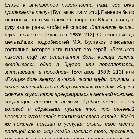
ближе к внутренней поверхности, там, где рука
прилегает к телу
» [Булгаков 1989: 213]. Ранение было
сквозным, поэтому Алексей попросил Юлию затянуть
руку выше раны, чтобы её спасти: «
Затяните выше...
тут... спасёте
» [Булгаков 1989: 213]. С точностью до
мельчайших подробностей М.А. Булгаков описывает
состояние, которое испытывает его герой: «
Возникла
никогда ещё не испытанная боль, кольца зелени,
вкладываясь одно в другое или переплетаясь,
затанцевали в передней
» [Булгаков 1989: 213] или
«
Рвущая боль вверху, в левой части груди, отупела и
стала малоподвижной. Жар сменялся холодом. Жгучая
свечка в груди порою превращалась в ледяной ножичек,
сверлящий где-то в лёгком. Турбин тогда качал
головой и сбрасывал пузырь так, что раненый
невольно сухо и слабо произносил слова жалобы. Когда
же ножичек исчезал и уступал опять своё место
палящей свече, жар тогда наливал тело, простыни,
всю тесную пещеру под одеялом, и раненый просил —