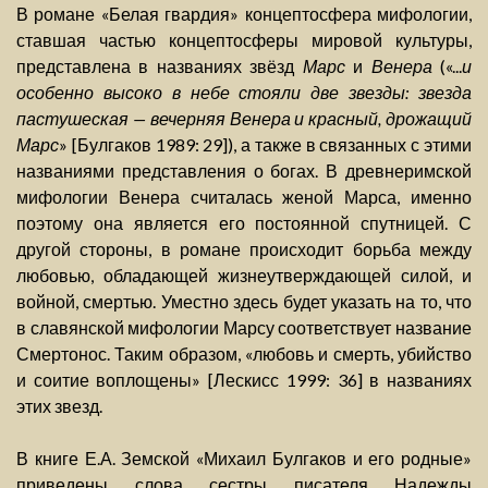
В романе «Белая гвардия» концептосфера мифологии,
ставшая частью концептосферы мировой культуры,
представлена в названиях звёзд
Марс
и
Венера
(«...
и
особенно высоко в небе стояли две звезды: звезда
пастушеская — вечерняя Венера и красный, дрожащий
Марс
» [Булгаков 1989: 29]), а также в связанных с этими
названиями представления о богах. В древнеримской
мифологии Венера считалась женой Марса, именно
поэтому она является его постоянной спутницей. С
другой стороны, в романе происходит борьба между
любовью, обладающей жизнеутверждающей силой, и
войной, смертью. Уместно здесь будет указать на то, что
в славянской мифологии Марсу соответствует название
Смертонос. Таким образом, «любовь и смерть, убийство
и соитие воплощены» [Лескисс 1999: 36] в названиях
этих звезд.
В книге Е.А. Земской «Михаил Булгаков и его родные»
приведены слова сестры писателя Надежды