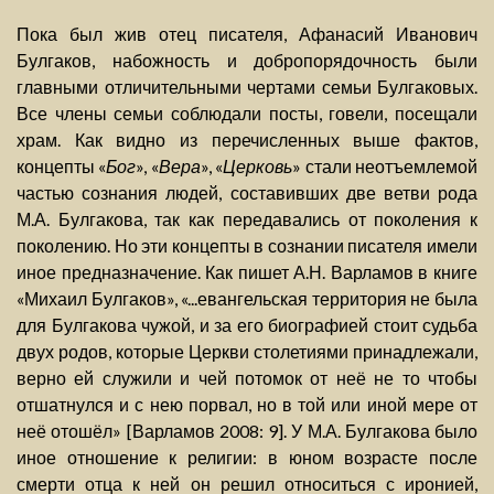
Пока был жив отец писателя, Афанасий Иванович
Булгаков, набожность и добропорядочность были
главными отличительными чертами семьи Булгаковых.
Все члены семьи соблюдали посты, говели, посещали
храм. Как видно из перечисленных выше фактов,
концепты «
Бог
», «
Вера
», «
Церковь
» стали неотъемлемой
частью сознания людей, составивших две ветви рода
М.А. Булгакова, так как передавались от поколения к
поколению. Но эти концепты в сознании писателя имели
иное предназначение. Как пишет А.Н. Варламов в книге
«Михаил Булгаков», «...евангельская территория не была
для Булгакова чужой, и за его биографией стоит судьба
двух родов, которые Церкви столетиями принадлежали,
верно ей служили и чей потомок от неё не то чтобы
отшатнулся и с нею порвал, но в той или иной мере от
неё отошёл» [Варламов 2008: 9]. У М.А. Булгакова было
иное отношение к религии: в юном возрасте после
смерти отца к ней он решил относиться с иронией,