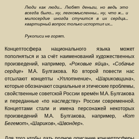
Люди как люди... Любят деньги, но ведь это
всегда было... ну, легкомысленны... ну, что ж... и
милосердие иногда стучится в их сердца...
квартирный вопрос только испортил их...
Рукописи не горят.
Концептосфера национального языка может
пополняться и за счёт наименований художественных
произведений, например, «
Роковые яйца
», «
Собачье
сердце
» М.А. Булгакова. Ко второй повести нас
отсылают концепты «
Уплотнение
», «
Шариковщина
»,
которые обозначают социальные и этические проблемы,
свойственные советской России времён М.А. Булгакова
и переданные «по наследству» России современной.
Концептами стали и имена персонажей некоторых
произведений М.А. Булгакова, например, «
Кот
Бегемот
», «
Шариков
», «
Швондер
».
Для того чтобы дать полное описание концептосферы