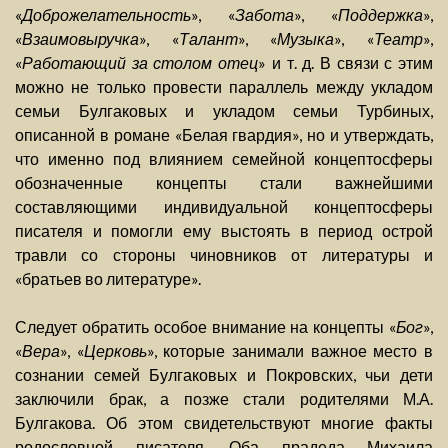
«
Доброжелательность
», «
Забота
», «
Поддержка
»,
«
Взаимовыручка
», «
Талант
», «
Музыка
», «
Театр
»,
«
Работающий за столом отец
» и т. д. В связи с этим
можно не только провести параллель между укладом
семьи Булгаковых и укладом семьи Турбиных,
описанной в романе «Белая гвардия», но и утверждать,
что именно под влиянием семейной концептосферы
обозначенные концепты стали важнейшими
составляющими индивидуальной концептосферы
писателя и помогли ему выстоять в период острой
травли со стороны чиновников от литературы и
«братьев во литературе».
Следует обратить особое внимание на концепты «
Бог
»,
«
Вера
», «
Церковь
», которые занимали важное место в
сознании семей Булгаковых и Покровских, чьи дети
заключили брак, а позже стали родителями М.А.
Булгакова. Об этом свидетельствуют многие факты
родословной писателя. Оба прадеда Михаила