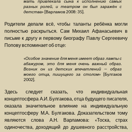
мать привлекала сына к исполнению самых
разных ролей, и театром он был заражён с
детства
» [Варламов 2008: 35].
Родители делали всё, чтобы таланты ребёнка могли
полностью раскрыться. Сам Михаил Афанасьевич в
письме к другу и первому биографу Павлу Сергеевичу
Попову вспоминает об отце:
«
Особое значение для меня имеет образ лампы с
абажуром, это для меня очень важный образ.
Возник он из детских впечатлений — образ
моего отца, пишущего за столом
» [Булгаков
2002].
Здесь следует сказать, что индивидуальная
концептосфера А.И. Булгакова, отца будущего писателя,
оказала значительное влияние на индивидуальную
концептосферу М.А. Булгакова. Доказательством тому
являются слова А.Н. Варламова: «Тоска, страх
одиночества, доходящий до душевного расстройства,