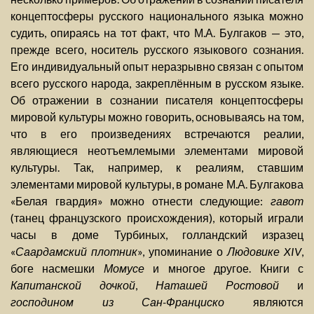
концептосферы русского национального языка можно
судить, опираясь на тот факт, что М.А. Булгаков — это,
прежде всего, носитель русского языкового сознания.
Его индивидуальный опыт неразрывно связан с опытом
всего русского народа, закреплённым в русском языке.
Об отражении в сознании писателя концептосферы
мировой культуры можно говорить, основываясь на том,
что в его произведениях встречаются реалии,
являющиеся неотъемлемыми элементами мировой
культуры. Так, например, к реалиям, ставшим
элементами мировой культуры, в романе М.А. Булгакова
«Белая гвардия» можно отнести следующие:
гавот
(танец французского происхождения), который играли
часы в доме Турбиных, голландский изразец
«
Саардамский плотник
», упоминание о
Людовике XIV
,
боге насмешки
Момусе
и многое другое. Книги с
Капитанской дочкой
,
Наташей Ростовой
и
господином из Сан-Франциско
являются