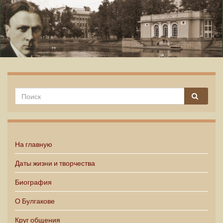
Михаил Булгаков
На главную
Даты жизни и творчества
Биография
О Булгакове
Круг общения