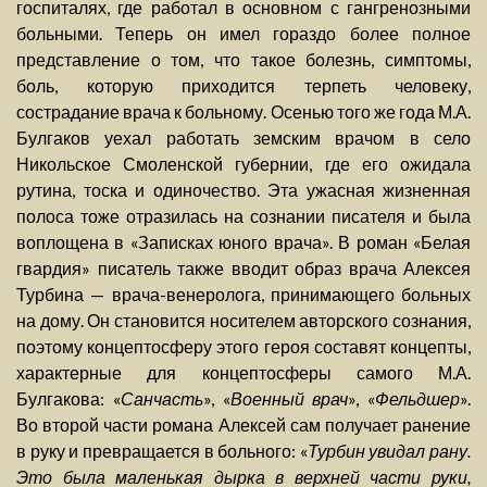
госпиталях, где работал в основном с гангренозными
больными. Теперь он имел гораздо более полное
представление о том, что такое болезнь, симптомы,
боль, которую приходится терпеть человеку,
сострадание врача к больному. Осенью того же года М.А.
Булгаков уехал работать земским врачом в село
Никольское Смоленской губернии, где его ожидала
рутина, тоска и одиночество. Эта ужасная жизненная
полоса тоже отразилась на сознании писателя и была
воплощена в «Записках юного врача». В роман «Белая
гвардия» писатель также вводит образ врача Алексея
Турбина — врача-венеролога, принимающего больных
на дому. Он становится носителем авторского сознания,
поэтому концептосферу этого героя составят концепты,
характерные для концептосферы самого М.А.
Булгакова: «
Санчасть
», «
Военный врач
», «
Фельдшер
».
Во второй части романа Алексей сам получает ранение
в руку и превращается в больного: «
Турбин увидал рану.
Это была маленькая дырка в верхней части руки,