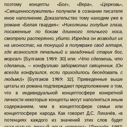
поэтому концепты «
Бог
», «
Вера
», «
Церковь
»,
«
Священнослужитель
» получили в сознании писателя
иное наполнение. Доказательство тому находим уже в
романе «Белая гвардия»: «
Николкины голубые глаза,
посаженные по бокам длинного птичьего носа,
смотрели растерянно, убито. Изредка он возводил их
на иконостас, на тонущий в полумраке свод алтаря,
где возносился печальный и загадочный старик бог,
моргал
» [Булгаков 1989: 30] или: «
Что сделаешь, что
сделаешь, — конфузливо забормотал священник. (Он
всегда конфузился, если приходилось беседовать с
людьми
)» [Булгаков 1989: 32]. Приведенные выше
цитаты из романа подтверждают предположение о том,
что в индивидуальной концептосфере конкретной
личности некоторые концепты могут наполняться иным
содержанием, чем в концептосфере семьи или
концептосфере народа. Как говорит Д.С. Лихачёв, «в
потенциях каждого из значений этих слов будет
сказываться личный опыт человека» [Лихачёв 1997: