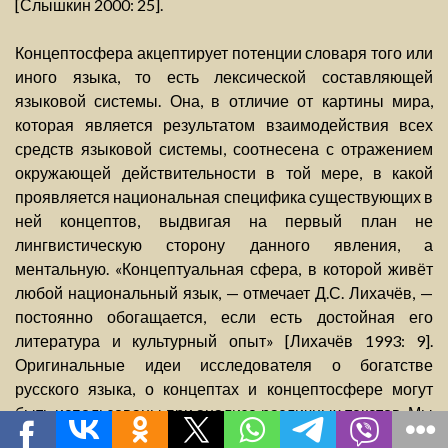
[Слышкин 2000: 25].
Концептосфера акцептирует потенции словаря того или
иного языка, то есть лексической составляющей
языковой системы. Она, в отличие от картины мира,
которая является результатом взаимодействия всех
средств языковой системы, соотнесена с отражением
окружающей действительности в той мере, в какой
проявляется национальная специфика существующих в
ней концептов, выдвигая на первый план не
лингвистическую сторону данного явления, а
ментальную. «Концептуальная сфера, в которой живёт
любой национальный язык, — отмечает Д.С. Лихачёв, —
постоянно обогащается, если есть достойная его
литература и культурный опыт» [Лихачёв 1993: 9].
Оригинальные идеи исследователя о богатстве
русского языка, о концептах и концептосфере могут
быть использованы при анализе различных текстов. Мы
попробуем конкретизировать их на материале текста