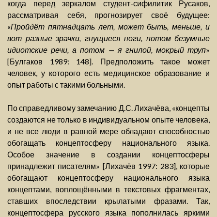
когда перед зеркалом студент-сифилитик Русаков,
рассматривая себя, прогнозирует своё будущее:
«
Пройдёт пятнадцать лет, может быть, меньше, и
вот разные зрачки, гнущиеся ноги, потом безумные
идиотские речи, а потом — я гнилой, мокрый труп
»
[Булгаков 1989: 148]. Предположить такое может
человек, у которого есть медицинское образование и
опыт работы с такими больными.
По справедливому замечанию Д.С. Лихачёва, «концепты
создаются не только в индивидуальном опыте человека,
и не все люди в равной мере обладают способностью
обогащать концептосферу национального языка.
Особое значение в создании концептосферы
принадлежит писателям» [Лихачёв 1997: 283], которые
обогащают концептосферу национального языка
концептами, воплощёнными в текстовых фрагментах,
ставших впоследствии крылатыми фразами. Так,
концептосфера русского языка пополнилась яркими