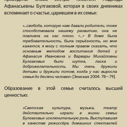
Афанасьевны Булгаковой, которая в своих дневниках
вспоминает о счастье, царившем в их семье:
«...
свобода, которую нам давали родители, тоже
способствовала нашему развитию, она не
повлияла на нас плохо. <...> В доме была
требовательность, была серьёзность, но мне
кажется, я могу с полным правом сказать, что
основным методом воспитания детей у
Афанасия Ивановича и Варвары Михайловны
Булгаковых были шутка, ласка и
доброжелательность. Мы очень дружили
детьми и дружили потом, когда у нас выросла
семья до десяти человек
» [Земская 2004: 78—79].
Образование в этой семье считалось высшей
ценностью:
«
Светская культура, музыка, театр
действительно играли в жизни семьи
Булгаковых исключительную роль. Выступавшая
в качестве режиссёра домашних спектаклей