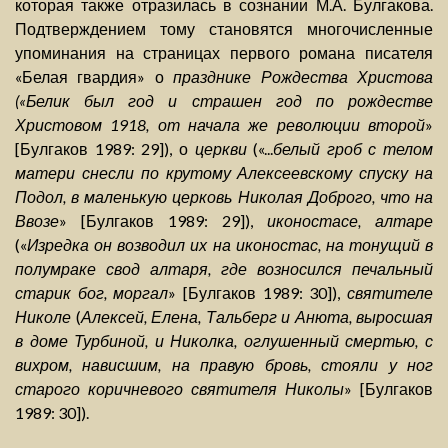
которая также отразилась в сознании М.А. Булгакова.
Подтверждением тому становятся многочисленные
упоминания на страницах первого романа писателя
«Белая гвардия» о
празднике Рождества Христова
(«Белик был год и страшен год по рождестве
Христовом 1918, от начала же революции второй
»
[Булгаков 1989: 29]), о
церкви
(«...
белый гроб с телом
матери снесли по крутому Алексеевскому спуску на
Подол, в маленькую церковь Николая Доброго, что на
Ввозе
» [Булгаков 1989: 29]),
иконостасе, алтаре
(«
Изредка он возводил их на иконостас, на тонущий в
полумраке свод алтаря, где возносился печальный
старик бог, моргал
» [Булгаков 1989: 30]),
святителе
Николе
(
Алексей, Елена, Тальберг и Анюта, выросшая
в доме Турбиной, и Николка, оглушенный смертью, с
вихром, нависшим, на правую бровь, стояли у ног
старого коричневого святителя Николы
» [Булгаков
1989: 30]).