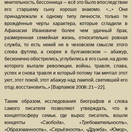
мнительность, бессонница — всё это было впоследствии
его старшему сыну хорошо знакомо. <...> Они
принадлежали к одному типу личности, только те
врождённые черты характера, которые сгладили в
Афанасии Ивановиче более чем удачный брак,
размеренная семейная жизнь, относительно ровная
служба, то есть некий не в чеховском смысле этого
слова футляр, а скорее в булгаковском — абажур,
бесконечно обострились, углубились в его сыне, на долю
которого выпали революции, войны, травля, слава,
успех и снова травля и который потому так мечтал этот
уют, этот покой, этот абажур над лампой, светившей его
отцу, восстановить...» [Варламов 2008: 21—22].
Таким образом, исследования биографов и слова
самого писателя позволяют утверждать, что в
концептосферу семьи, где вырос писатель, вошли
концепты «
Свобода
», «
Требовательность
»,
«
Образованность
», «
Серьёзность
», «
Дружба», «Юмор
»,