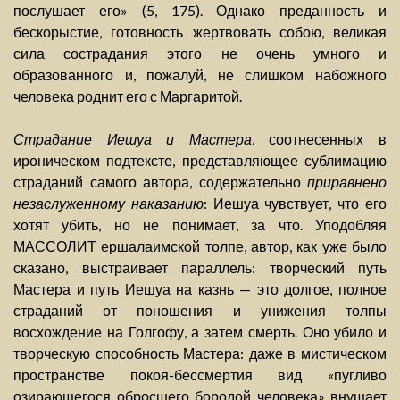
послушает его» (5, 175). Однако преданность и
бескорыстие, готовность жертвовать собою, великая
сила сострадания этого не очень умного и
образованного и, пожалуй, не слишком набожного
человека роднит его с Маргаритой.
Страдание Иешуа и Мастера
, соотнесенных в
ироническом подтексте, представляющее сублимацию
страданий самого автора, содержательно
приравнено
незаслуженному наказанию
: Иешуа чувствует, что его
хотят убить, но не понимает, за что. Уподобляя
МАССОЛИТ ершалаимской толпе, автор, как уже было
сказано, выстраивает параллель: творческий путь
Мастера и путь Иешуа на казнь — это долгое, полное
страданий от поношения и унижения толпы
восхождение на Голгофу, а затем смерть. Оно убило и
творческую способность Мастера: даже в мистическом
пространстве покоя-бессмертия вид «пугливо
озирающегося обросшего бородой человека» внушает