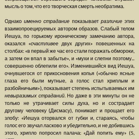
мысль о том, что его творческая смерть необратима.
Однако
именно страдание
показывает
различие
этих
взаимопроецируемых автором образов. Слабый телом
Иешуа, по горькому ироническому замечанию автора,
оказался «
счастливее
двух других» повешенных на
столбах: «в первый же час его стали поражать обмороки,
а затем он впал в забытье», и «мухи и слепни поэтому...
совершенно облепили его». Изменившийся вид Иешуа,
очнувшегося от прикосновения копья («обычно ясные
глаза его были мутные, а голос стал хриплым и
разбойничьим»), показывает степень испытываемых им
невыразимых страданий
. Но даже в эти минуты он не
только не утрачивает силы духа, но и сострадает
другому человеку (Дисмасу), понимает и прощает его
злобу: «Иешуа оторвался от губки и, стараясь, чтобы
голос его звучал ласково и убедительно, и не добившись
этого, хрипло попросил палача: «Дай попить ему» (5,