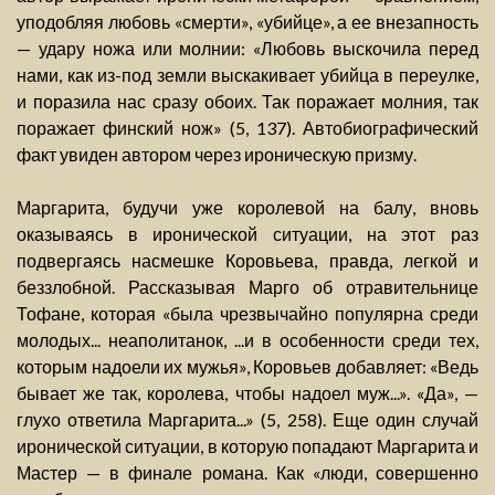
уподобляя любовь «смерти», «убийце», а ее внезапность
— удару ножа или молнии: «Любовь выскочила перед
нами, как из-под земли выскакивает убийца в переулке,
и поразила нас сразу обоих. Так поражает молния, так
поражает финский нож» (5, 137). Автобиографический
факт увиден автором через ироническую призму.
Маргарита, будучи уже королевой на балу, вновь
оказываясь в иронической ситуации, на этот раз
подвергаясь насмешке Коровьева, правда, легкой и
беззлобной. Рассказывая Марго об отравительнице
Тофане, которая «была чрезвычайно популярна среди
молодых... неаполитанок, ...и в особенности среди тех,
которым надоели их мужья», Коровьев добавляет: «Ведь
бывает же так, королева, чтобы надоел муж...». «Да», —
глухо ответила Маргарита...» (5, 258). Еще один случай
иронической ситуации, в которую попадают Маргарита и
Мастер — в финале романа. Как «люди, совершенно