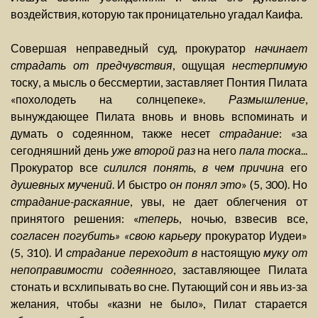
воздействия, которую так проницательно угадал Каифа.
Совершая неправедный суд, прокуратор
начинает
страдать от предчувствия
, ощущая
нестерпимую
тоску, а мысль о бессмертии, заставляет Понтия Пилата
«похолодеть на солнцепеке».
Размышление
,
вынуждающее Пилата вновь и вновь вспоминать и
думать о содеянном, также несет
страдание
: «за
сегодняшний день
уже второй раз
на него
пала тоска
...
Прокуратор все
силился понять, в чем причина
его
душевных мучений
. И быстро
он понял это
» (5, 300). Но
страдание-раскаяние
, увы, не дает облегчения от
принятого решения: «
теперь
, ночью, взвесив все,
согласен погубить» «свою карьеру
прокуратор Иудеи»
(5, 310). И
страдание переходит в
настоящую
муку от
непоправимости содеянного
, заставляющее Пилата
стонать и всхлипывать во сне. Путающий сон и явь из-за
желания, чтобы «казни не было», Пилат старается