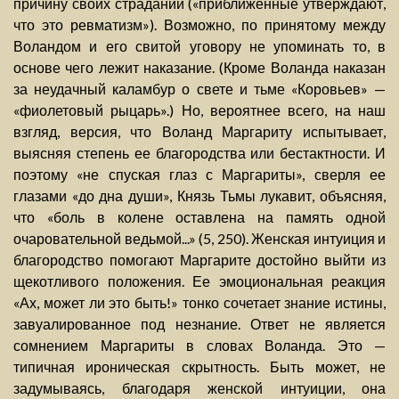
причину своих страданий («приближенные утверждают,
что это ревматизм»). Возможно, по принятому между
Воландом и его свитой уговору не упоминать то, в
основе чего лежит наказание. (Кроме Воланда наказан
за неудачный каламбур о свете и тьме «Коровьев» —
«фиолетовый рыцарь».) Но, вероятнее всего, на наш
взгляд, версия, что Воланд Маргариту испытывает,
выясняя степень ее благородства или бестактности. И
поэтому «не спуская глаз с Маргариты», сверля ее
глазами «до дна души», Князь Тьмы лукавит, объясняя,
что «боль в колене оставлена на память одной
очаровательной ведьмой...» (5, 250). Женская интуиция и
благородство помогают Маргарите достойно выйти из
щекотливого положения. Ее эмоциональная реакция
«Ах, может ли это быть!» тонко сочетает знание истины,
завуалированное под незнание. Ответ не является
сомнением Маргариты в словах Воланда. Это —
типичная ироническая скрытность. Быть может, не
задумываясь, благодаря женской интуиции, она