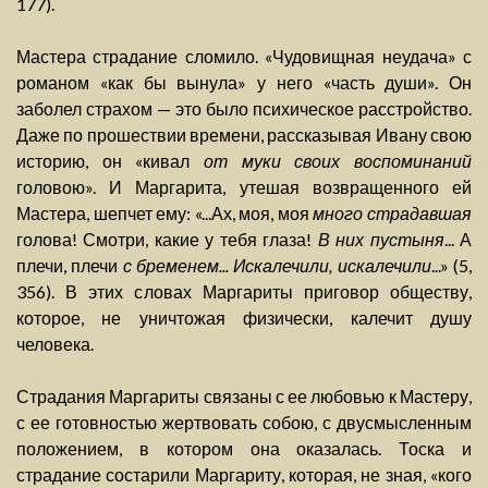
177).
Мастера страдание сломило. «Чудовищная неудача» с
романом «как бы вынула» у него «часть души». Он
заболел страхом — это было психическое расстройство.
Даже по прошествии времени, рассказывая Ивану свою
историю, он «кивал
от муки своих воспоминаний
головою». И Маргарита, утешая возвращенного ей
Мастера, шепчет ему: «...Ах, моя, моя
много страдавшая
голова! Смотри, какие у тебя глаза!
В них пустыня
... А
плечи, плечи
с бременем... Искалечили, искалечили
...» (5,
356). В этих словах Маргариты приговор обществу,
которое, не уничтожая физически, калечит душу
человека.
Страдания Маргариты связаны с ее любовью к Мастеру,
с ее готовностью жертвовать собою, с двусмысленным
положением, в котором она оказалась. Тоска и
страдание состарили Маргариту, которая, не зная, «кого