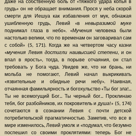
даже на собственную боль от «тяжкого удара копья в
грудь» он не обращает внимания. Прося у неба скорой
смерти для Иешуа как избавления от мук, обнажая
ушибленную грудь, Левий «в
невыразимой муке
поднимал глаза в небо». «
Мучения
человека были
настолько велики, что по временам он заговаривал сам
с собой» (5, 171). Когда же на четвертом часу казни
«
мучения
Левия
достигли наивысшей степени
, и он
впал в ярость», тогда, в порыве отчаяния, он стал
требовать у Бога чуда. Увидев же, что ни брань, ни
мольба не помогают, Левий начал выкрикивать
«язвительные и обидные речи небу». Наивная,
отчаянная фамильярность и богохульство «Ты бог зла!...
Ты не всемогущий Бог... Ты черный бог... Проклинаю
тебя, бог разбойников, их покровитель и душа!» (5, 174)
сочетаются в сознании Левия с почти детской
потребительской прагматичностью. Заметив, что все в
мире изменилось, Левий умолк и «подумал, что безумно
поспешил со своими проклятиями: теперь Бог не