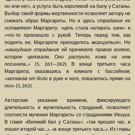
он или нет», а услуга быть королевой на балу у Сатаны.
Выбор такой формы жертвенности позволяет автору не
снижать образ Маргариты. Но и здесь
страдания не
оставляют
Маргариту: «цепь стала натирать шею» и
«что-то произошло с рукой. Теперь перед тем, как
поднять ее, Маргарите приходилось
морщиться
». Но
«
наихудшие страдания
ей причиняло правое колено,
которое целовали. Оно
распухло, кожа на нем
посинела
...» (5, 261—262). В конце третьего часа
Маргарита, оказавшись в комнате с бассейном,
«
заплакав от боли
в руке и ноге, повалилась прямо на
пол» (5, 262).
Авторские указание времени, фиксирующего
длительность и мучительность страданий, позволяют
соотнести мучения Маргариты со страданиями Иешуа.
В главе «Великий бал у Сатаны»: «так прошел час, и
пошел второй час...», «в конце третьего часа...». Из главы