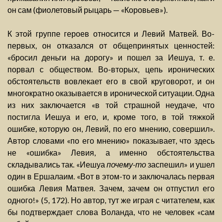
он сам (фиолетовый рыцарь — «Коровьев»).
К этой группе героев относится и Левий Матвей. Во-
первых, он отказался от общепринятых ценностей:
«бросил деньги на дорогу» и пошел за Иешуа, т. е.
порвал с обществом. Во-вторых, цепь иронических
обстоятельств вовлекает его в свой круговорот, и он
многократно оказывается в иронической ситуации. Одна
из них заключается «в той страшной неудаче, что
постигла Иешуа и его, и, кроме того, в той тяжкой
ошибке, которую он, Левий, по его мнению, совершил».
Автор словами «по его мнению» показывает, что здесь
не «ошибка» Левия, а именно обстоятельства
складывались так. «Иешуа
почему-то
заспешил» и ушел
один в Ершалаим. «Вот в этом-то и заключалась первая
ошибка Левия Матвея. Зачем, зачем он отпустил его
одного!» (5, 172). Но автор, тут же играя с читателем, как
бы подтверждает слова Воланда, что не человек «сам