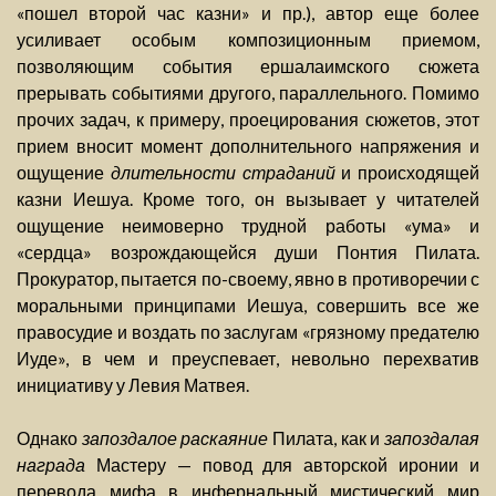
«пошел второй час казни» и пр.), автор еще более
усиливает особым композиционным приемом,
позволяющим события ершалаимского сюжета
прерывать событиями другого, параллельного. Помимо
прочих задач, к примеру, проецирования сюжетов, этот
прием вносит момент дополнительного напряжения и
ощущение
длительности страданий
и происходящей
казни Иешуа. Кроме того, он вызывает у читателей
ощущение неимоверно трудной работы «ума» и
«сердца» возрождающейся души Понтия Пилата.
Прокуратор, пытается по-своему, явно в противоречии с
моральными принципами Иешуа, совершить все же
правосудие и воздать по заслугам «грязному предателю
Иуде», в чем и преуспевает, невольно перехватив
инициативу у Левия Матвея.
Однако
запоздалое раскаяние
Пилата, как и
запоздалая
награда
Мастеру — повод для авторской иронии и
перевода мифа в инфернальный мистический мир