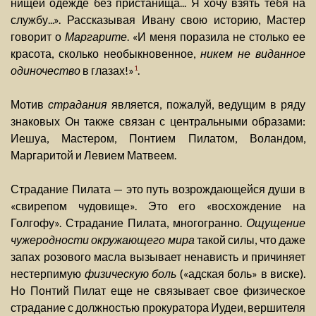
нищей одежде без пристанища... Я хочу взять тебя на
службу...». Рассказывая Ивану свою историю, Мастер
говорит о
Маргарите
. «И меня поразила не столько ее
красота, сколько необыкновенное,
никем не виданное
одиночество
в глазах!»
.
1
Мотив
страдания
является, пожалуй, ведущим в ряду
знаковых Он также связан с центральными образами:
Иешуа, Мастером, Понтием Пилатом, Воландом,
Маргаритой и Левием Матвеем.
Страдание Пилата — это путь возрождающейся души в
«свирепом чудовище». Это его «восхождение на
Голгофу». Страдание Пилата, многогранно.
Ощущение
чужеродности окружающего мира
такой силы, что даже
запах розового масла вызывает ненависть и причиняет
нестерпимую
физическую боль
(«адская боль» в виске).
Но Понтий Пилат еще не связывает свое физическое
страдание с должностью прокуратора Иудеи, вершителя