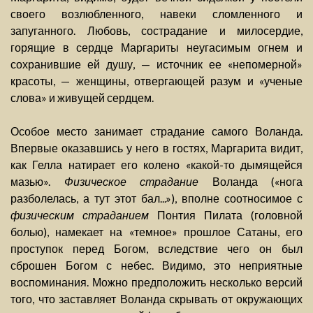
своего возлюбленного, навеки сломленного и
запуганного. Любовь, сострадание и милосердие,
горящие в сердце Маргариты неугасимым огнем и
сохранившие ей душу, — источник ее «непомерной»
красоты, — женщины, отвергающей разум и «ученые
слова» и живущей сердцем.
Особое место занимает страдание самого Воланда.
Впервые оказавшись у него в гостях, Маргарита видит,
как Гелла натирает его колено «какой-то дымящейся
мазью».
Физическое страдание
Воланда («нога
разболелась, а тут этот бал...»), вполне соотносимое с
физическим страданием
Понтия Пилата (головной
болью), намекает на «темное» прошлое Сатаны, его
проступок перед Богом, вследствие чего он был
сброшен Богом с небес. Видимо, это неприятные
воспоминания. Можно предположить несколько версий
того, что заставляет Воланда скрывать от окружающих