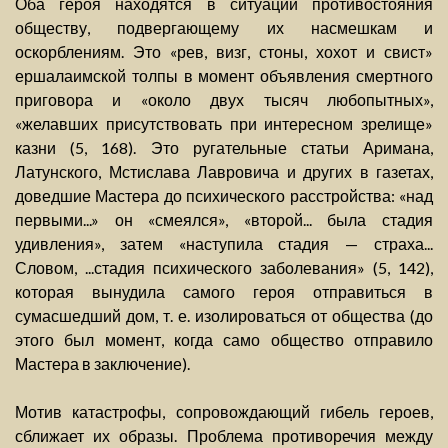
Оба героя находятся в ситуации противостояния
обществу, подвергающему их насмешкам и
оскорблениям. Это «рев, визг, стоны, хохот и свист»
ершалаимской толпы в момент объявления смертного
приговора и «около двух тысяч любопытных»,
«желавших присутствовать при интересном зрелище»
казни (5, 168). Это ругательные статьи Аримана,
Латунского, Мстислава Лавровича и других в газетах,
доведшие Мастера до психического расстройства: «над
первыми...» он «смеялся», «второй... была стадия
удивления», затем «наступила стадия — страха...
Словом, ...стадия психического заболевания» (5, 142),
которая вынудила самого героя отправиться в
сумасшедший дом, т. е. изолироваться от общества (до
этого был момент, когда само общество отправило
Мастера в заключение).
Мотив катастрофы, сопровождающий гибель героев,
сближает их образы. Проблема противоречия между