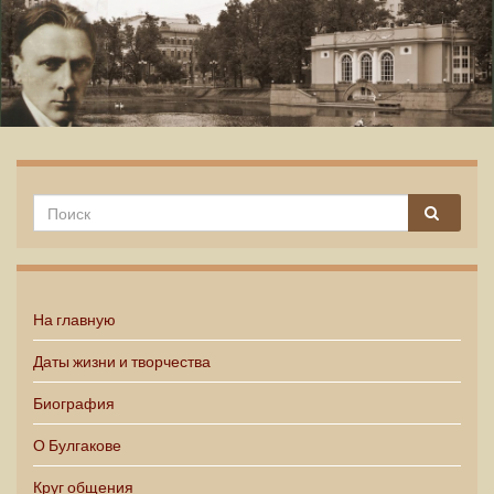
Михаил Булгаков
На главную
Даты жизни и творчества
Биография
О Булгакове
Круг общения