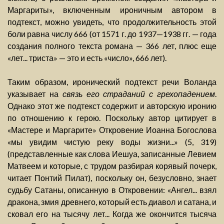
Маргариты», включенным ироничным автором в
подтекст, можно увидеть, что продолжительность этой
боли равна числу 666 (от 1571 г. до 1937—1938 гг. — года
создания полного текста романа — 366 лет, плюс еще
«лет... триста» — это и есть «число», 666 лет).
Таким образом, иронический подтекст речи Воланда
указывает на
связь его страданий с грехопадением
.
Однако этот же подтекст содержит и авторскую иронию
по отношению к герою. Поскольку автор цитирует в
«Мастере и Маргарите» Откровение Иоанна Богослова
«мы увидим чистую реку воды жизни...» (5, 319)
(представленные как слова Иешуа, записанные Левием
Матвеем и которые, с трудом разбирая корявый почерк,
читает Понтий Пилат), поскольку он, безусловно, знает
судьбу Сатаны, описанную в Откровении: «Ангел... взял
дракона, змия древнего, который есть диавол и сатана, и
сковал его на тысячу лет... Когда же окончится тысяча