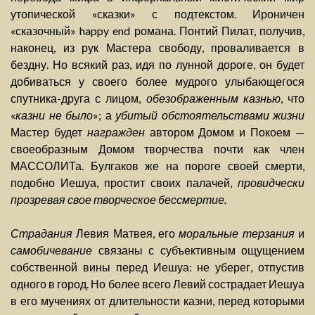
утопической «сказки» с подтекстом. Ироничен
«сказочный» happy end романа. Понтий Пилат, получив,
наконец, из рук Мастера свободу, проваливается в
бездну. Но всякий раз, идя по лунной дороге, он будет
добиваться у своего более мудрого улыбающегося
спутника-друга с лицом,
обезображенным казнью
, что
«
казни не было
»; а
убитый обстоятельствами жизни
Мастер будет
награжден
автором Домом и Покоем —
своеобразным Домом творчества почти как член
МАССОЛИТа. Булгаков же на пороге своей смерти,
подобно Иешуа, простит своих палачей,
провидчески
прозревая свое творческое бессмертие.
Страдания
Левия Матвея, его
моральные терзания
и
самобичевание
связаны с субъективным ощущением
собственной вины перед Иешуа: не уберег, отпустив
одного в город. Но более всего Левий сострадает Иешуа
в его мучениях от длительности казни, перед которыми