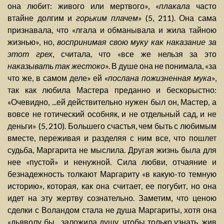
она любит: живого или мертвого», «
плакала
часто
втайне долгим и
горьким плачем
» (5, 211). Она сама
признавала, что «лгала и обманывала и жила тайною
жизнью», но,
воспринимая свою муку как наказание за
этот грех
, считала, что «все же нельзя за это
наказывать так жестоко
». В душе она не понимала, «за
что же, в самом деле» ей «
послана пожизненная мука
»,
так как любила Мастера преданно и бескорыстно:
«Очевидно, ...ей действительно нужен был он, Мастер, а
вовсе не готический особняк, и не отдельный сад, и не
деньги» (5, 210). Большего счастья, чем быть с любимым
вместе, переживая и разделяя с ним все, что пошлет
судьба, Маргарита не мыслила. Другая жизнь была для
нее «пустой» и ненужной. Сила любви, отчаяние и
безнадежность толкают Маргариту «в какую-то темную
историю», которая, как она считает, ее погубит, но она
идет на эту жертву сознательно. Заметим, что ценою
сделки с Воландом стала не душа Маргариты, хотя она
«дьяволу бы... заложила душу, чтобы только узнать, жив