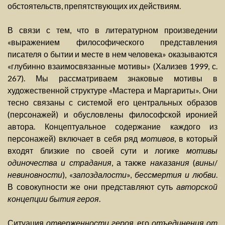
обстоятельств, препятствующих их действиям.
В связи с тем, что в литературном произведении
«выражением философического представления
писателя о бытии и месте в нем человека» оказываются
«глубинно взаимосвязанные мотивы» (Хализев 1999, с.
267). Мы рассматриваем знаковые мотивы в
художественной структуре «Мастера и Маргариты». Они
тесно связаны с системой его центральных образов
(персонажей) и обусловлены философской иронией
автора. Концептуальное содержание каждого из
персонажей) включает в себя ряд
мотивов
, в который
входят близкие по своей сути и логике
мотивы
одиночества и страдания
, а также
наказания
(
вины
/
невиновности
), «
запоздалости
»,
бессмертия и любви
.
В совокупности же они представляют суть
авторской
концепции бытия героя
.
Ситуация
отверженности героя
, его
отъединения от