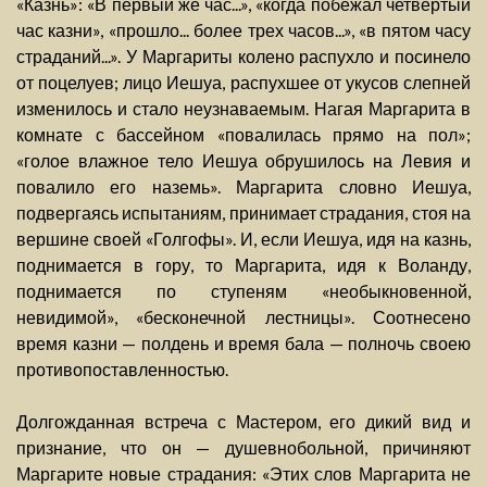
«Казнь»: «В первый же час...», «когда побежал четвертый
час казни», «прошло... более трех часов...», «в пятом часу
страданий...». У Маргариты колено распухло и посинело
от поцелуев; лицо Иешуа, распухшее от укусов слепней
изменилось и стало неузнаваемым. Нагая Маргарита в
комнате с бассейном «повалилась прямо на пол»;
«голое влажное тело Иешуа обрушилось на Левия и
повалило его наземь». Маргарита словно Иешуа,
подвергаясь испытаниям, принимает страдания, стоя на
вершине своей «Голгофы». И, если Иешуа, идя на казнь,
поднимается в гору, то Маргарита, идя к Воланду,
поднимается по ступеням «необыкновенной,
невидимой», «бесконечной лестницы». Соотнесено
время казни — полдень и время бала — полночь своею
противопоставленностью.
Долгожданная встреча с Мастером, его дикий вид и
признание, что он — душевнобольной, причиняют
Маргарите новые страдания: «Этих слов Маргарита не