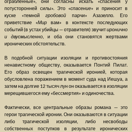
ограбленные», они согласны искать «спасения у
потусторонней силы». Это «
спасение
» и приносит в
куске «темной
гробовой
парчи» Азазелло. Его
приветствие «
Мир
вам» в контексте последующих
событий (в устах убийцы — отравителя) звучит
иронично
и двусмысленно
, и оба они становятся жертвами
иронических обстоятельств.
В подобной ситуации изоляции и противостояния
ненавистному обществу, оказывается Понтий Пилат.
Его образ освещен трагической иронией, которая
обусловлена поражением в момент суда над Иешуа, а
затем на долгие 12 тысяч лун он оказывается в изоляции
мерещившегося ему «бессмертия» и одиночества.
Фактически, все центральные образы романа — это
герои трагической иронии. Они оказываются в ситуации
либо трагической изоляции, либо несвободы
собственных поступков в результате иронических