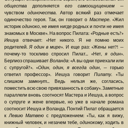
общества
дополняется
его самоощущением
—
чувством
одиночества
. Автор всякий раз отмечает
одиночество героя. Так, он говорит о
Мастере
. «Жил
историк
одиноко
, не имея нигде родных и почти не имея
знакомых в Москве». На вопрос Пилата: «Родные есть?»
Иешуа
отвечает: «Нет никого. Я не помню моих
родителей.
Я один в мире
». И еще раз: «Жены нет?! —
почему-то тоскливо спросил Пилат... «Нет,
я один
».
Берлиоз спрашивает
Воланда
: «А вы одни приехали или
с супругой?». «
Один, один, я всегда один
, — горько
ответил профессор». Иешуа говорит
Пилату
. «Ты
слишком
замкнут
... Ведь нельзя же, согласись,
поместить всю свою привязанность в собаку». Заметные
параллели вновь соотносят Мастера и Иешуа, а вопрос
о супруге и жене впервые, но уже в начале романа
соотносит Иешуа и Воланда. Понтий Пилат обращается
к
Левию Матвею
с предложением: «Ты, как я вижу,
книжный человек, и незачем тебе,
одинокому
, ходить в