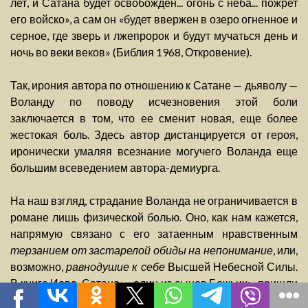
лет, и Сатана будет освобожден... огонь с неба... пожрет
его войско», а сам он «будет ввержен в озеро огненное и
серное, где зверь и лжепророк и будут мучаться день и
ночь во веки веков» (Библия 1968, Откровение).
Так, ирония автора по отношению к Сатане — дьяволу —
Воланду по поводу исчезновения этой боли
заключается в том, что ее сменит новая, еще более
жестокая боль. Здесь автор дистанцируется от героя,
иронически умаляя всезнание могучего Воланда еще
большим всеведением автора-демиурга.
На наш взгляд, страдание Воланда не ограничивается в
романе лишь физической болью. Оно, как нам кажется,
напрямую связано с его затаенным нравственным
терзанием от застарелой обиды на непонимание
, или,
возможно,
равнодушие к себе
Высшей Небесной Силы.
В книге Иова, Сатана — один из сынов Божьих: «пришли
сыны Божьи предстать перед Господом, между ними