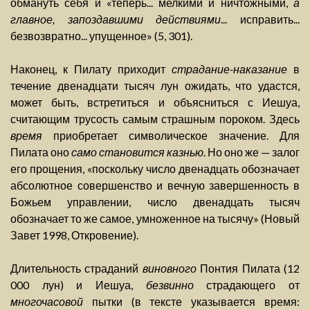
обмануть себя и «теперь... мелкими и ничтожными,
а
главное, запоздавшими действиями
... исправить...
безвозвратно... упущенное» (5, 301).
Наконец, к Пилату приходит
страдание-наказание
в
течение двенадцати тысяч лун ожидать, что удастся,
может быть, встретиться и объясниться с Иешуа,
считающим трусость самым страшным пороком. Здесь
время
приобретает символическое значение. Для
Пилата оно
само становится казнью
. Но оно же — залог
его прощения, «поскольку число двенадцать обозначает
абсолютное совершенство и вечную завершенность в
Божьем управлении, число двенадцать тысяч
обозначает то же самое, умноженное на тысячу» (Новый
Завет 1998, Откровение).
Длительность страданий
виновного
Понтия Пилата (12
000 лун) и Иешуа,
безвинно
страдающего от
многочасовой
пытки (в тексте указывается время: