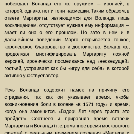
побеждает Воланда его же оружием — иронией, в
которой, однако, нет и тени насмешки. Таким образом, в
ответе Маргариты, являющимся для Воланда лишь
восклицанием, отсутствует нужная ему информация —
знает ли она о его прошлом. Но зато в нем и в
дальнейшем поведении Марго открывается тонкое,
королевское благородство и достоинство. Воланд же,
продолжая мистифицировать Маргариту ложной
версией, иронически посмеиваясь над «несведущей»
гостьей, устраивает как бы «игру для себя», в которой
активно участвует автор.
Речь Воланда содержит намек на причину его
страдания, так как он указывает время, якобы
возникновения боли в колене «в 1571 году» и время,
когда она закончится. «Вздор! Лет через триста это
пройдет!». Соотнеся и приравняв время встречи
Маргариты и Воланда (т. е. романное время московского
сюжета) с реальным временем создания «Мастера и