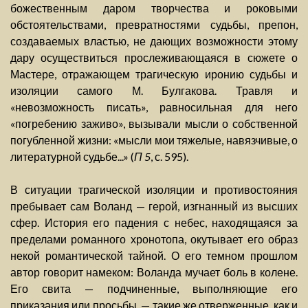
божественным даром творчества и роковыми
обстоятельствами, превратностями судьбы, препон,
создаваемых властью, не дающих возможности этому
дару осуществиться прослеживающаяся в сюжете о
Мастере, отражающем трагическую иронию судьбы и
изоляции самого М. Булгакова. Травля и
«невозможность писать», равносильная для него
«погребению заживо», вызывали мысли о собственной
погубленной жизни: «мысли мои тяжелые, навязчивые, о
литературной судьбе...» (
П 5
, с. 595).
В ситуации трагической изоляции и противостояния
пребывает сам Воланд — герой, изгнанный из высших
сфер. История его падения с небес, находящаяся за
пределами романного хронотопа, окутывает его образ
некой романтической тайной. О его темном прошлом
автор говорит намеком: Воланда мучает боль в колене.
Его свита — подчиненные, выполняющие его
приказания или просьбы, — такие же отверженные, как и