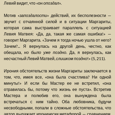
Левий видит, что «он
опоздал
».
Мотив «
запоздалости
» действий, их бесполезности —
звучит с отчаянной силой и в ситуации Маргариты,
которая сама выстраивает параллель с ситуацией
Левия Матвея: «Да, да, такая же самая ошибка!» —
говорит Маргарита. «Зачем я тогда ночью ушла от него?
Зачем?... Я вернулась на другой день, честно, как
обещала,
но было уже поздно
. Да, я вернулась, как
несчастный Левий Матвей,
слишком поздно
!» (5, 211).
Ирония обстоятельств жизни Маргариты заключается в
том, что, имея все, «она была счастлива? Ни одной
минуты!» И если бы Мастер ее не встретил, «она
отравилась бы, потому что жизнь ее пуста». Встретив
Мастера и полюбив его, она вынуждена была
встречаться с ним тайно. Оба любовника, будучи
несвободными, попали в сложные обстоятельства, что
автор выражает иронически метафорой — сравнением,