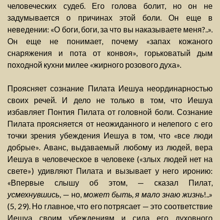
человеческих судеб. Его голова болит, но он не
задумывается о причинах этой боли. Он еще в
неведении: «О боги, боги, за что вы наказываете меня?..».
Он еще не понимает, почему «запах кожаного
снаряжения и пота от конвоя», горьковатый дым
походной кухни милее «жирного розового духа».
Проясняет сознание Пилата Иешуа неординарностью
своих речей. И дело не только в том, что Иешуа
избавляет Понтия Пилата от головной боли. Сознание
Пилата проясняется от неожиданного и нелепого с его
точки зрения убеждения Иешуа в том, что «все люди
добрые». Аванс, выдаваемый любому из людей, вера
Иешуа в человеческое в человеке («злых людей нет на
свете») удивляют Пилата и вызывает у него иронию:
«Впервые слышу об этом, — сказал Пилат,
усмехнувшись
, — но,
может быть, я мало знаю жизнь
!..»
(5, 29). Но главное, что его потрясает — это соответствие
Иешуа своим убеждениям и сила его духовного