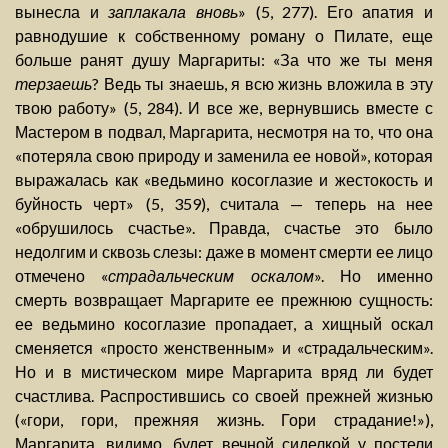
вынесла и
заплакала вновь
» (5, 277). Его апатия и
равнодушие к собственному роману о Пилате, еще
больше ранят душу Маргариты: «За что же ты меня
терзаешь
? Ведь ты знаешь, я всю жизнь вложила в эту
твою работу» (5, 284). И все же, вернувшись вместе с
Мастером в подвал, Маргарита, несмотря на то, что она
«потеряла свою природу и заменила ее новой», которая
выражалась как «ведьмино косоглазие и жестокость и
буйность черт» (5, 359), считала — теперь на нее
«обрушилось счастье». Правда, счастье это было
недолгим и сквозь слезы: даже в момент смерти ее лицо
отмечено «
страдальческим оскалом
». Но именно
смерть возвращает Маргарите ее прежнюю сущность:
ее ведьмино косоглазие пропадает, а хищный оскал
сменяется «просто женственным» и «страдальческим».
Но и в мистическом мире Маргарита вряд ли будет
счастлива. Распростившись со своей прежней жизнью
(«гори, гори, прежняя жизнь. Гори страдание!»),
Маргарита, видимо, будет вечной сиделкой у постели