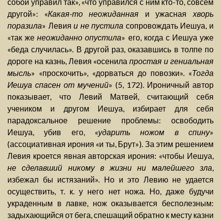
собой управил так», «что управился с ним кто-то, совсем
другой»: «
Какая-то неожиданная
и ужасная
хворь
поразила
» Левия
и не пустила
сопровождать Иешуа, и
«так же
неожиданно опустила
» его, когда с Иешуа уже
«беда случилась». В другой раз, оказавшись в толпе по
дороге на казнь, Левия «осенила
простая и гениальная
мысль
» «проскочить», «дорваться до повозки». «
Тогда
Иешуа спасен от мучений
» (5, 172). Ироничный автор
показывает, что Левий Матвей, считающий себя
учеником и другом Иешуа, избирает для себя
парадоксальное решение проблемы: освободить
Иешуа, убив его, «
ударить ножом в спину
»
(ассоциативная ирония «и ты, Брут»). За этим решением
Левия кроется явная авторская ирония: «чтобы Иешуа,
не сделавший никому в жизни ни малейшего зла
,
избежал бы истязаний». Но и это Левию не удается
осуществить, т. к. у него нет ножа. Но, даже будучи
украденным в лавке, нож оказывается бесполезным:
задыхающийся от бега, спешащий обратно к месту казни