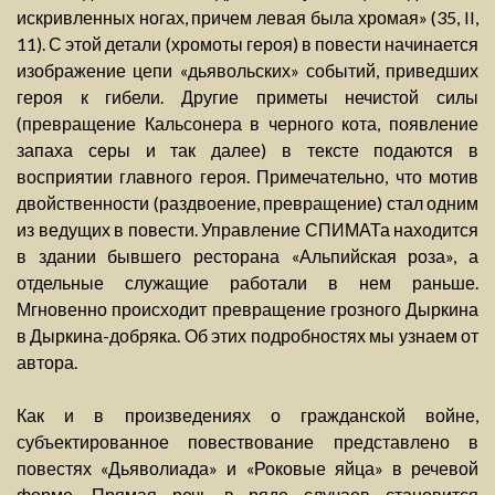
искривленных ногах, причем левая была хромая» (35, II,
11). С этой детали (хромоты героя) в повести начинается
изображение цепи «дьявольских» событий, приведших
героя к гибели. Другие приметы нечистой силы
(превращение Кальсонера в черного кота, появление
запаха серы и так далее) в тексте подаются в
восприятии главного героя. Примечательно, что мотив
двойственности (раздвоение, превращение) стал одним
из ведущих в повести. Управление СПИМАТа находится
в здании бывшего ресторана «Альпийская роза», а
отдельные служащие работали в нем раньше.
Мгновенно происходит превращение грозного Дыркина
в Дыркина-добряка. Об этих подробностях мы узнаем от
автора.
Как и в произведениях о гражданской войне,
субъектированное повествование представлено в
повестях «Дьяволиада» и «Роковые яйца» в речевой
форме. Прямая речь в ряде случаев становится