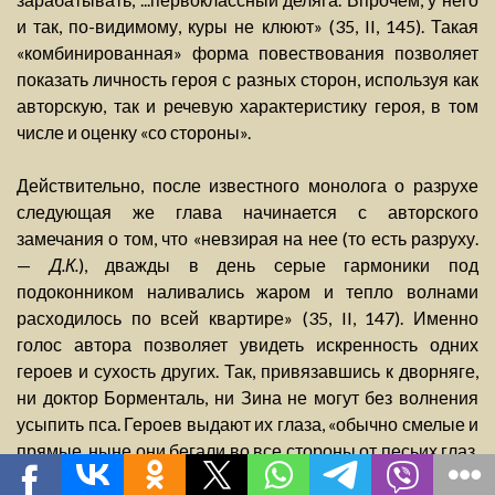
и так, по-видимому, куры не клюют» (35, II, 145). Такая
«комбинированная» форма повествования позволяет
показать личность героя с разных сторон, используя как
авторскую, так и речевую характеристику героя, в том
числе и оценку «со стороны».
Действительно, после известного монолога о разрухе
следующая же глава начинается с авторского
замечания о том, что «невзирая на нее (то есть разруху.
—
Д.К.
), дважды в день серые гармоники под
подоконником наливались жаром и тепло волнами
расходилось по всей квартире» (35, II, 147). Именно
голос автора позволяет увидеть искренность одних
героев и сухость других. Так, привязавшись к дворняге,
ни доктор Борменталь, ни Зина не могут без волнения
усыпить пса. Героев выдают их глаза, «обычно смелые и
прямые, ныне они бегали во все стороны от песьих глаз.
Они были настороженные и фальшивые...» (35, II, 153).