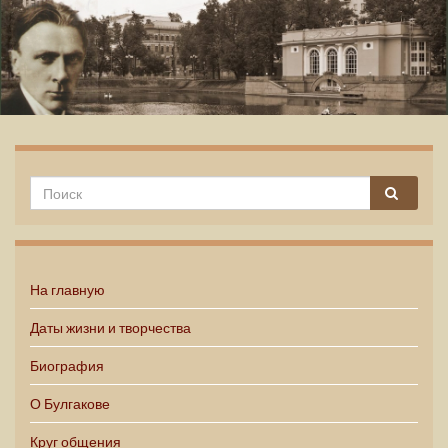
Михаил Булгаков
На главную
Даты жизни и творчества
Биография
О Булгакове
Круг общения