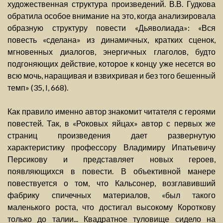
художественная структура произведений. В.В. Гудкова
обратила особое внимание на это, когда анализировала
образную структуру повести «Дьяволиада»: «Вся
повесть «сделана» из динамичных, кратких сценок,
мгновенных диалогов, энергичных глаголов, будто
подгоняющих действие, которое к концу уже несется во
всю мочь, наращивая и взвихривая и без того бешенный
темп» (35, I, 668).
Как правило именно автор знакомит читателя с героями
повестей. Так, в «Роковых яйцах» автор с первых же
страниц произведения дает развернутую
характеристику профессору Владимиру Ипатьевичу
Персикову и представляет новых героев,
появляющихся в повести. В объективной манере
повествуется о том, что Кальсонер, возглавивший
фабрику спичечных материалов, «был такого
маленького роста, что достигал высокому Короткову
только до талии... Квадратное туловище сидело на