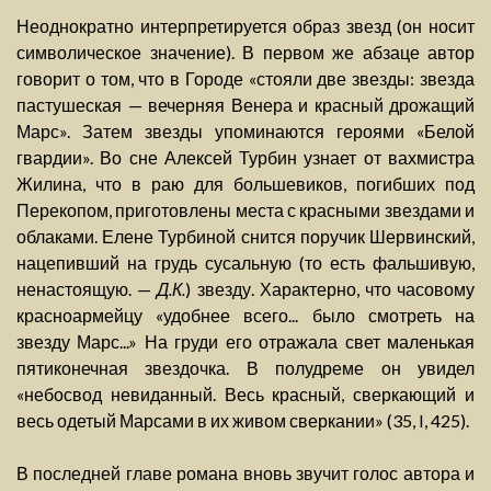
Неоднократно интерпретируется образ звезд (он носит
символическое значение). В первом же абзаце автор
говорит о том, что в Городе «стояли две звезды: звезда
пастушеская — вечерняя Венера и красный дрожащий
Марс». Затем звезды упоминаются героями «Белой
гвардии». Во сне Алексей Турбин узнает от вахмистра
Жилина, что в раю для большевиков, погибших под
Перекопом, приготовлены места с красными звездами и
облаками. Елене Турбиной снится поручик Шервинский,
нацепивший на грудь сусальную (то есть фальшивую,
ненастоящую. —
Д.К.
) звезду. Характерно, что часовому
красноармейцу «удобнее всего... было смотреть на
звезду Марс...» На груди его отражала свет маленькая
пятиконечная звездочка. В полудреме он увидел
«небосвод невиданный. Весь красный, сверкающий и
весь одетый Марсами в их живом сверкании» (35, I, 425).
В последней главе романа вновь звучит голос автора и