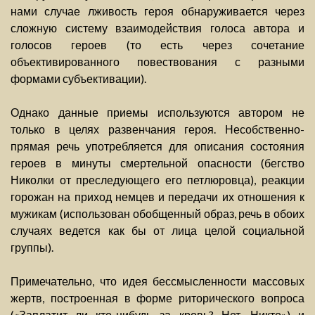
нами случае лживость героя обнаруживается через
сложную систему взаимодействия голоса автора и
голосов героев (то есть через сочетание
объективированного повествования с разными
формами субъективации).
Однако данные приемы используются автором не
только в целях развенчания героя. Несобственно-
прямая речь употребляется для описания состояния
героев в минуты смертельной опасности (бегство
Николки от преследующего его петлюровца), реакции
горожан на приход немцев и передачи их отношения к
мужикам (использован обобщенный образ, речь в обоих
случаях ведется как бы от лица целой социальной
группы).
Примечательно, что идея бессмысленности массовых
жертв, построенная в форме риторического вопроса
(«Заплатит ли кто-нибудь за кровь? Нет. Никто») и