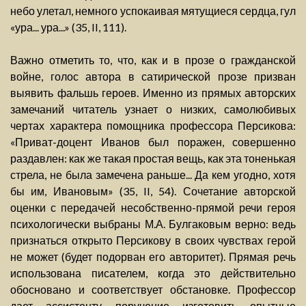
небо улетал, немного успокаивая мятущиеся сердца, гул
«ура... ура...» (35, II, 111).
Важно отметить то, что, как и в прозе о гражданской
войне, голос автора в сатирической прозе призван
выявить фальшь героев. Именно из прямых авторских
замечаний читатель узнает о низких, самолюбивых
чертах характера помощника профессора Персикова:
«Приват-доцент Иванов был поражен, совершенно
раздавлен: как же такая простая вещь, как эта тоненькая
стрела, не была замечена раньше... Да кем угодно, хотя
бы им, Ивановым» (35, II, 54). Сочетание авторской
оценки с передачей несобственно-прямой речи героя
психологически выбраны М.А. Булгаковым верно: ведь
признаться открыто Персикову в своих чувствах герой
не может (будет подорван его авторитет). Прямая речь
использована писателем, когда это действительно
обосновано и соответствует обстановке. Профессор
дает ассистенту поручение изготовить опытные