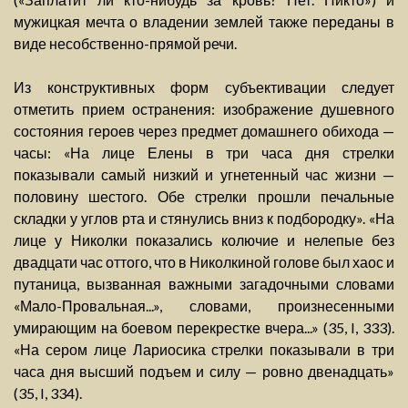
мужицкая мечта о владении землей также переданы в
виде несобственно-прямой речи.
Из конструктивных форм субъективации следует
отметить прием остранения: изображение душевного
состояния героев через предмет домашнего обихода —
часы: «На лице Елены в три часа дня стрелки
показывали самый низкий и угнетенный час жизни —
половину шестого. Обе стрелки прошли печальные
складки у углов рта и стянулись вниз к подбородку». «На
лице у Николки показались колючие и нелепые без
двадцати час оттого, что в Николкиной голове был хаос и
путаница, вызванная важными загадочными словами
«Мало-Провальная...», словами, произнесенными
умирающим на боевом перекрестке вчера...» (35, I, 333).
«На сером лице Лариосика стрелки показывали в три
часа дня высший подъем и силу — ровно двенадцать»
(35, I, 334).