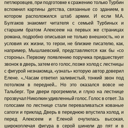
петлюровцев, при подготовке к сражению только Турбин
вспомнил картины детства, связанные со зданием, в
котором расположился штаб армии. И если М.А.
Булгаков знакомит читателя с семьей Турбиных и
старшим братом Алексеем на первых же страницах
романа, подробно описывая не только внешность, но и
условия их жизни, то герои, не близкие писателю, как,
например, Мышлаевский, представляются как бы «со
стороны». Первому появлению поручика предшествует
звонок в дверь, затем его голос, позже холод с лестницы
с фигурой незнакомца, «узнать» которую автор доверил
Елене. «...Часам ответил заливистый, тонкий звон под
потолком в передней... Но это оказался вовсе не
Тальберг. Три двери прогремели, и глухо на лестнице
прозвучал Николкин удивленный голос. Голос в ответ. За
голосами по лестнице стали переваливаться кованые
сапоги и приклад. Дверь в переднюю впустила холод, и
перед Алексеем и Еленой очутилась высокая,
широкоплечая фигура в серой шинели до пят и в