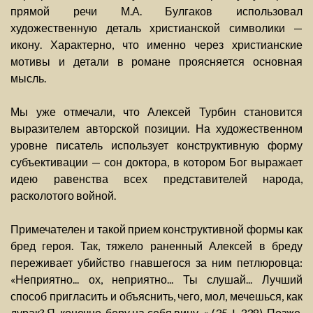
прямой речи М.А. Булгаков использовал
художественную деталь христианской символики —
икону. Характерно, что именно через христианские
мотивы и детали в романе проясняется основная
мысль.
Мы уже отмечали, что Алексей Турбин становится
выразителем авторской позиции. На художественном
уровне писатель использует конструктивную форму
субъективации — сон доктора, в котором Бог выражает
идею равенства всех представителей народа,
расколотого войной.
Примечателен и такой прием конструктивной формы как
бред героя. Так, тяжело раненный Алексей в бреду
переживает убийство гнавшегося за ним петлюровца:
«Неприятно... ох, неприятно... Ты слушай... Лучший
способ пригласить и объяснить, чего, мол, мечешься, как
дурак? Я, конечно, беру на себя вину...» (35, I, 338). Позже,