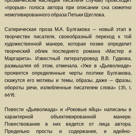
«прорыв» голоса автора при описании сна сюжетно
немотивированного образа Петьки Щеглова.
Сатирическая проза М.А. Булгакова — новый этап в
творчестве писателя, своеобразный переход к той
художественной манере, которая позже определит
творческий облик последнего романа «Мастер и
Маргарита». Известный литературовед В.В. Гудкова,
размышляя об этом, отмечала. «Уже в «Дьяволиаде»
проявятся определенные черты поэтики Булгакова,
скажутся его мотивы и темы, образы, даже — фразы,
обороты речи, излюбленные писателем слова» (35, I,
669).
Повести «Дьяволиада» и «Роковые яйца» написаны в
характерной объективированной манере.
Повествование в них ведется от лица автора.
Предельно просты и содержание, и идейно-