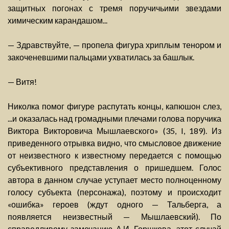
защитных погонах с тремя поручичьими звездами
химическим карандашом...
— Здравствуйте, — пропела фигура хриплым тенором и
закоченевшими пальцами ухватилась за башлык.
— Витя!
Николка помог фигуре распутать концы, капюшон слез,
...и оказалась над громадными плечами голова поручика
Виктора Викторовича Мышлаевского» (35, I, 189). Из
приведенного отрывка видно, что смысловое движение
от неизвестного к известному передается с помощью
субъективного представления о пришедшем. Голос
автора в данном случае уступает место полноценному
голосу субъекта (персонажа), поэтому и происходит
«ошибка» героев (ждут одного — Тальберга, а
появляется неизвестный — Мышлаевский). По
справедливому замечанию А.И. Горшкова, этот случай