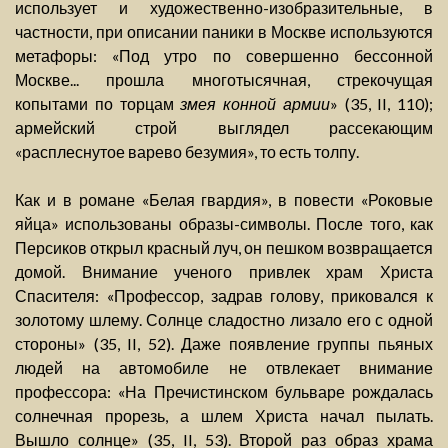
использует и художественно-изобразительные, в
частности, при описании паники в Москве используются
метафоры: «Под утро по совершенно бессонной
Москве... прошла многотысячная, стрекочущая
копытами по торцам
змея конной армии
» (35, II, 110);
армейский строй выглядел рассекающим
«расплеснутое варево безумия», то есть толпу.
Как и в романе «Белая гвардия», в повести «Роковые
яйца» использованы образы-символы. После того, как
Персиков открыл красный луч, он пешком возвращается
домой. Внимание ученого привлек храм Христа
Спасителя: «Профессор, задрав голову, приковался к
золотому шлему. Солнце сладостно лизало его с одной
стороны» (35, II, 52). Даже появление группы пьяных
людей на автомобиле не отвлекает внимание
профессора: «На Пречистинском бульваре рождалась
солнечная прорезь, а шлем Христа начал пылать.
Вышло солнце» (35, II, 53). Второй раз образ храма