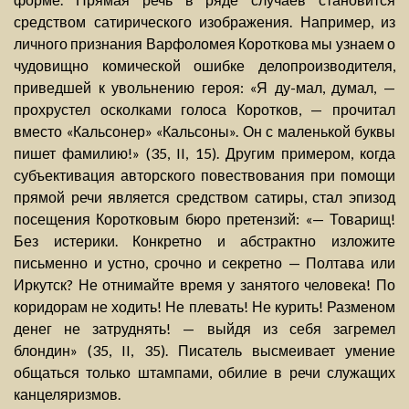
средством сатирического изображения. Например, из
личного признания Варфоломея Короткова мы узнаем о
чудовищно комической ошибке делопроизводителя,
приведшей к увольнению героя: «Я ду-мал, думал, —
прохрустел осколками голоса Коротков, — прочитал
вместо «Кальсонер» «Кальсоны». Он с маленькой буквы
пишет фамилию!» (35, II, 15). Другим примером, когда
субъективация авторского повествования при помощи
прямой речи является средством сатиры, стал эпизод
посещения Коротковым бюро претензий: «— Товарищ!
Без истерики. Конкретно и абстрактно изложите
письменно и устно, срочно и секретно — Полтава или
Иркутск? Не отнимайте время у занятого человека! По
коридорам не ходить! Не плевать! Не курить! Разменом
денег не затруднять! — выйдя из себя загремел
блондин» (35, II, 35). Писатель высмеивает умение
общаться только штампами, обилие в речи служащих
канцеляризмов.