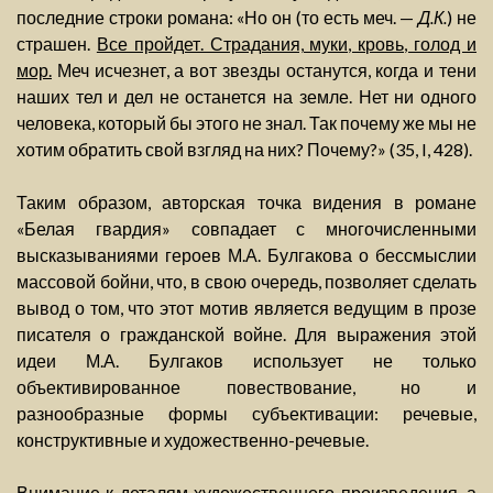
последние строки романа: «Но он (то есть меч. —
Д.К.
) не
страшен.
Все пройдет. Страдания, муки, кровь, голод и
мор.
Меч исчезнет, а вот звезды останутся, когда и тени
наших тел и дел не останется на земле. Нет ни одного
человека, который бы этого не знал. Так почему же мы не
хотим обратить свой взгляд на них? Почему?» (35, I, 428).
Таким образом, авторская точка видения в романе
«Белая гвардия» совпадает с многочисленными
высказываниями героев М.А. Булгакова о бессмыслии
массовой бойни, что, в свою очередь, позволяет сделать
вывод о том, что этот мотив является ведущим в прозе
писателя о гражданской войне. Для выражения этой
идеи М.А. Булгаков использует не только
объективированное повествование, но и
разнообразные формы субъективации: речевые,
конструктивные и художественно-речевые.
Внимание к деталям художественного произведения, а