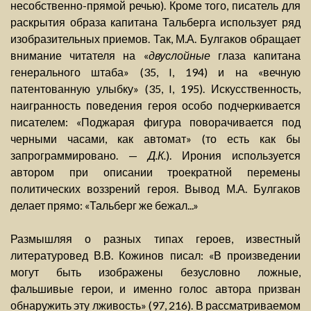
несобственно-прямой речью). Кроме того, писатель для
раскрытия образа капитана Тальберга использует ряд
изобразительных приемов. Так, М.А. Булгаков обращает
внимание читателя на «
двуслойные
глаза капитана
генерального штаба» (35, I, 194) и на «вечную
патентованную улыбку» (35, I, 195). Искусственность,
наигранность поведения героя особо подчеркивается
писателем: «Поджарая фигура поворачивается под
черными часами, как автомат» (то есть как бы
запрограммировано. —
Д.К.
). Ирония используется
автором при описании троекратной перемены
политических воззрений героя. Вывод М.А. Булгаков
делает прямо: «Тальберг же бежал...»
Размышляя о разных типах героев, известный
литературовед В.В. Кожинов писал: «В произведении
могут быть изображены безусловно ложные,
фальшивые герои, и именно голос автора призван
обнаружить эту лживость» (97, 216). В рассматриваемом