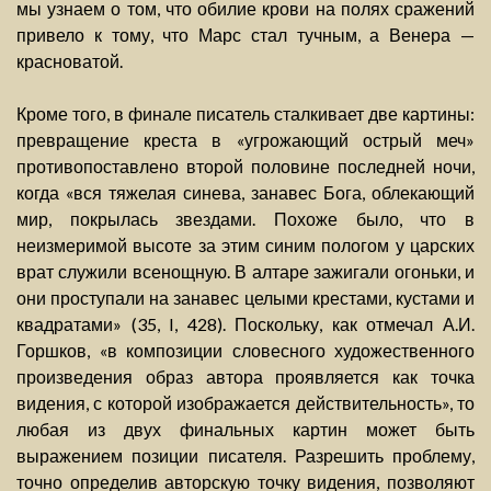
мы узнаем о том, что обилие крови на полях сражений
привело к тому, что Марс стал тучным, а Венера —
красноватой.
Кроме того, в финале писатель сталкивает две картины:
превращение креста в «угрожающий острый меч»
противопоставлено второй половине последней ночи,
когда «вся тяжелая синева, занавес Бога, облекающий
мир, покрылась звездами. Похоже было, что в
неизмеримой высоте за этим синим пологом у царских
врат служили всенощную. В алтаре зажигали огоньки, и
они проступали на занавес целыми крестами, кустами и
квадратами» (35, I, 428). Поскольку, как отмечал А.И.
Горшков, «в композиции словесного художественного
произведения образ автора проявляется как точка
видения, с которой изображается действительность», то
любая из двух финальных картин может быть
выражением позиции писателя. Разрешить проблему,
точно определив авторскую точку видения, позволяют