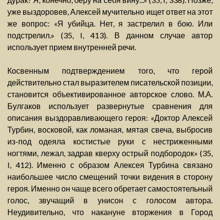
уже выздоровев, Алексей мучительно ищет ответ на этот
же вопрос: «Я убийца. Нет, я застрелил в бою. Или
подстрелил.» (35, I, 413). В данном случае автор
использует прием внутренней речи.
Косвенным подтверждением того, что герой
действительно стал выразителем писательской позиции,
становится объективированное авторское слово. М.А.
Булгаков использует развернутые сравнения для
описания выздоравливающего героя: «Доктор Алексей
Турбин, восковой, как ломаная, мятая свеча, выбросив
из-под одеяла костистые руки с нестриженными
ногтями, лежал, задрав кверху острый подбородок» (35,
I, 412). Именно с образом Алексея Турбина связано
наибольшее число смещений точки видения в сторону
героя. Именно он чаще всего обретает самостоятельный
голос, звучащий в унисон с голосом автора.
Неудивительно, что накануне вторжения в Город