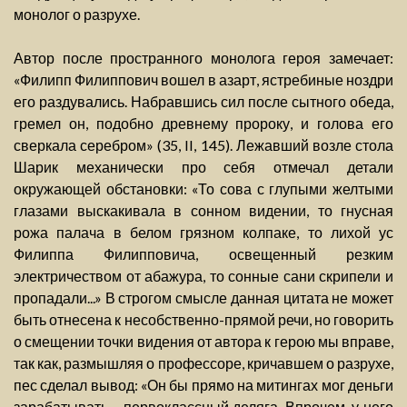
монолог о разрухе.
Автор после пространного монолога героя замечает:
«Филипп Филиппович вошел в азарт, ястребиные ноздри
его раздувались. Набравшись сил после сытного обеда,
гремел он, подобно древнему пророку, и голова его
сверкала серебром» (35, II, 145). Лежавший возле стола
Шарик механически про себя отмечал детали
окружающей обстановки: «То сова с глупыми желтыми
глазами выскакивала в сонном видении, то гнусная
рожа палача в белом грязном колпаке, то лихой ус
Филиппа Филипповича, освещенный резким
электричеством от абажура, то сонные сани скрипели и
пропадали...» В строгом смысле данная цитата не может
быть отнесена к несобственно-прямой речи, но говорить
о смещении точки видения от автора к герою мы вправе,
так как, размышляя о профессоре, кричавшем о разрухе,
пес сделал вывод: «Он бы прямо на митингах мог деньги
зарабатывать, ...первоклассный деляга. Впрочем, у него