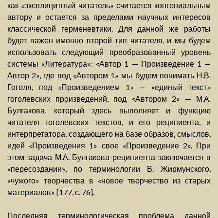
как «эксплицитный читатель» считается конгениальным
автору и остается за пределами научных интересов
классической герменевтики. Для данной же работы
будет важен именно второй тип читателя, и мы будем
использовать следующий преобразованный уровень
системы «Литература»: «Автор 1 — Произведение 1 —
Автор 2», где под «Автором 1» мы будем понимать Н.В.
Гоголя, под «Произведением 1» — «единый текст»
гоголевских произведений, под «Автором 2» — М.А.
Булгакова, который здесь выполняет и функцию
читателя гоголевских текстов, и его реципиента, и
интерпретатора, создающего на базе образов, смыслов,
идей «Произведения 1» свое «Произведение 2». При
этом задача М.А. Булгакова-реципиента заключается в
«пересоздании», по терминологии В. Жирмунского,
«чужого» творчества в «новое творчество из старых
материалов» [177, с. 76].
Последняя терминологическая проблема данной