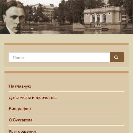
Михаил Булгаков
На главную
Даты жизни и творчества
Биография
О Булгакове
Круг общения