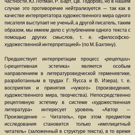
частности, Ю. Лотман, Р. Барт, Цв. Тодоров), но в нашем
случае это противоречие нейтрализуется — так как в
качестве интерпретатора художественного мира одного
писателя выступает не ученый, а другой писатель, таким
образом, мы имеем дело с углублением одного текста с
помощью других смыслов, т. е. «философско-
художественной интерпретацией» (по М. Бахтину).
Предшествует интерпретации процесс «
рецепции
»
(«рецептивная эстетика» является особым
направлением в литературоведческой герменевтике,
разработанным в трудах Г. Яусса и В. Изера), т. е.
восприятия и принятия «чужого» (произведения,
художественного мира, творчества). Непосредственно
рецептивную эстетику в системе «художественная
литература» интересует уровень «Автор —
Произведение — Читатель», при этом предметом
исследования становится только «имплицитный
читатель» (заложенный в структуре текста), в то время