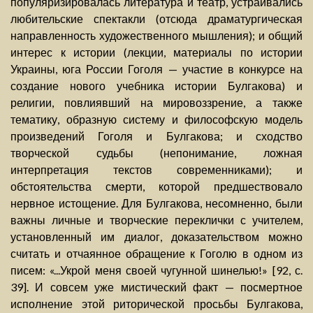
популяризировалась литература и театр, устраивались
любительские спектакли (отсюда драматургическая
направленность художественного мышления); и общий
интерес к истории (лекции, материалы по истории
Украины, юга России Гоголя — участие в конкурсе на
создание нового учебника истории Булгакова) и
религии, повлиявший на мировоззрение, а также
тематику, образную систему и философскую модель
произведений Гоголя и Булгакова; и сходство
творческой судьбы (непонимание, ложная
интерпретация текстов современниками); и
обстоятельства смерти, которой предшествовало
нервное истощение. Для Булгакова, несомненно, были
важны личные и творческие переклички с учителем,
установленный им диалог, доказательством можно
считать и отчаянное обращение к Гоголю в одном из
писем: «...Укрой меня своей чугунной шинелью!» [92, с.
39]. И совсем уже мистический факт — посмертное
исполнение этой риторической просьбы Булгакова,