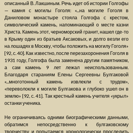
описанный В. Лакшиным. Речь идет об истории Голгофы
— камня с могилы Гоголя: «...на могиле Гоголя в
Даниловом монастыре стояла Голгофа с крестом,
символический камень, напоминающий о месте казни
Христа. Камень этот, черноморский гранит, нашел где-то
в Крыму один из братьев Аксаковых, и долго везли его
на лошадях в Москву, чтобы положить на могилу Гоголя»
[92, с. 40]. Как известно, после перезахоронения Гоголя в
1931 году, Голгофа была заменена другим памятником,
а сам камень 9 лет лежал неиспользованным.
Благодаря стараниям Елены Сергеевны Булгаковой
«...многотонный камень извлекли с трудом»,
«переволокли к могиле Булгакова и глубоко ушел он в
землю» [92, с. 41]. Так крестный камень учителя «укрыл»
останки ученика.
Не ограничиваясь одними биографическими данными,
обратимся непосредственно к булгаковскому
творчеству и попытаемся хронологически проследить