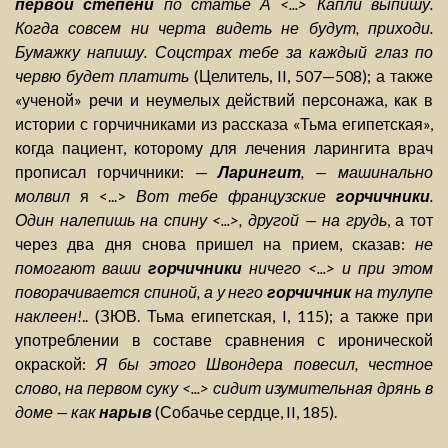
первой степени
по статье А <...> Капли выпишу.
Когда совсем ни черта видеть не будут, приходи.
Бумажку напишу. Соцстрах тебе за каждый глаз по
червю будет платить
(Целитель, II, 507—508); а также
«ученой» речи и неумелых действий персонажа, как в
истории с горчичниками из рассказа «Тьма египетская»,
когда пациент, которому для лечения ларингита врач
прописал горчичники: —
Ларингит
, — машинально
молвил
я <...>
Вот тебе французские
горчичники
.
Один налепишь на спину <...>, другой — на грудь
, а тот
через два дня снова пришел на прием, сказав:
не
помогают ваши
горчичники
ничего <...> и при этом
поворачивается спиной, а у него
горчичник
на тулупе
наклеен!
.. (ЗЮВ. Тьма египетская, I, 115); а также при
употреблении в составе сравнения с иронической
окраской:
Я бы этого Швондера повесил, честное
слово, на первом суку <...> сидит изумительная дрянь в
доме — как
нарыв
(Собачье сердце, II, 185).