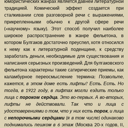
юмористических жанрах является давней литературной
традицией. Комический эффект создается при
сталкивании слов разговорной речи с выражениями,
прикрепленными обычно к другой сфере речи
(«научному» языку). Этот способ получил наиболее
широкое распространение в жанре фельетона, в
котором Булгаков достаточно преуспел, хотя относился
к нему как к литературной поденщине, к средству
заработать деньги, необходимые для существования и
написания серьезных произведений. Для булгаковского
фельетона характерны такие сатирические приемы, как
каламбурное переосмысление термина:
Позвольте,
кажется, в этом доме есть лифты? Есть. Есть. Но
тогда, в 1922 году, в лифтах могли ездить только
лица с
пороком сердца
. Это во-первых. А во-вторых,
лифты не действовали. Так что и лица с
удостоверениями о том, что у них есть
порок
, и лица
с
непорочными сердцами
(я в том числе) одинаково
поднимались пешком в 6 этаж
(Москва 20-х годов, II,