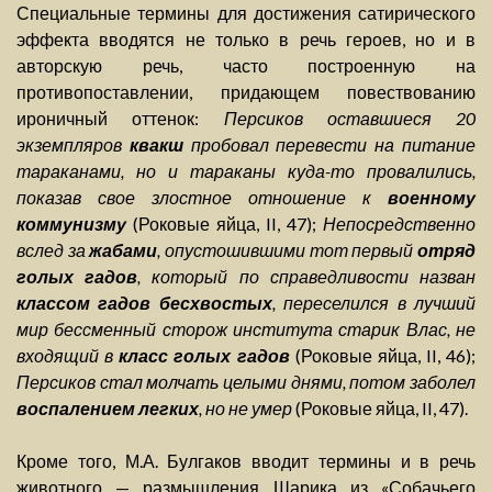
Специальные термины для достижения сатирического
эффекта вводятся не только в речь героев, но и в
авторскую речь, часто построенную на
противопоставлении, придающем повествованию
ироничный оттенок:
Персиков оставшиеся 20
экземпляров
квакш
пробовал перевести на питание
тараканами, но и тараканы куда-то провалились,
показав свое злостное отношение к
военному
коммунизму
(Роковые яйца, II, 47);
Непосредственно
вслед за
жабами
, опустошившими тот первый
отряд
голых гадов
, который по справедливости назван
классом гадов бесхвостых
, переселился в лучший
мир бессменный сторож института старик Влас, не
входящий в
класс голых гадов
(Роковые яйца, II, 46);
Персиков стал молчать целыми днями, потом заболел
воспалением легких
, но не умер
(Роковые яйца, II, 47).
Кроме того, М.А. Булгаков вводит термины и в речь
животного — размышления Шарика из «Собачьего