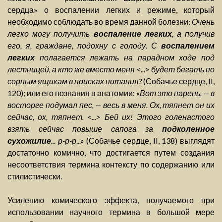
сердца» о воспалении легких и режиме, который
необходимо соблюдать во время данной болезни:
Очень
легко могу получить
воспаление легких
, а получив
его, я, граждане, подохну с голоду. С
воспалением
легких
полагается лежать на парадном ходе под
лестницей, а кто же вместо меня <...> будет бегать по
сорным ящикам в поисках питания?
(Собачье сердце, II,
120); или его познания в анатомии: «
Вот это парень, — в
восторге подумал пес, — весь в меня. Ох, тяпнет он их
сейчас, ох, тяпнет. <...> Бей их! Этого голенастого
взять сейчас повыше сапога за
подколенное
сухожилие
... р-р-р
...» (Собачье сердце, II, 138) выглядят
достаточно комично, что достигается путем создания
несоответствия термина контексту по содержанию или
стилистически.
Усилению комического эффекта, получаемого при
использовании научного термина в большой мере