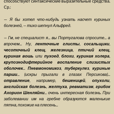
способствуют синтаксические выразительные средства.
Ср.:
—
Я бы хотел что-нибудь узнать насчет куриных
болезней, — тихо шепнул Альфред.
— Гм, не специалист я... вы Португалова спросите... а
впрочем... Ну,
ленточные глисты
,
сосальщики
,
чесоточный клещ
,
железница
,
птичий клещ
,
куриная вошь
или
пухоед
,
блохи
,
куриная холера
,
крупознодифтерийное воспаление слизистых
оболочек
...
Пневмономикоз
,
туберкулез
,
куриные
парши
... (искры прыгали в глазах Персикова)...
отравление
, например,
бешеницей
,
опухоли
,
английская болезнь
,
желтуха
,
ревматизм
,
грибок
Ахорион Шенляйни
... очень интересная болезнь. При
заболевании им на гребне образуются маленькие
пятна, похожие на плесень...