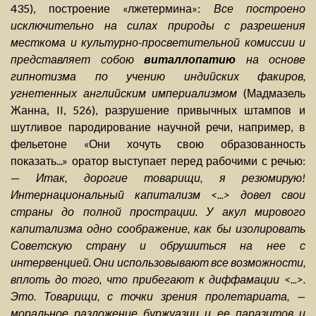
435), построение «лжетермина»:
Все построено
исключительно на силах природы с разрешения
месткома и культурно-просветительной комиссии и
представляет собою
виталлопатию
на основе
гипнотизма по учению индийских факиров,
угнетенных английским империализмом
(Мадмазель
Жанна, II, 526), разрушение привычных штампов и
шутливое пародирование научной речи, например, в
фельетоне «Они хочуть свою образованность
показать...» оратор выступает перед рабочими с речью:
—
Итак, дорогие товарищи, я резюмирую!
Интернациональный капитализм <...> довел свои
страны до полной прострации. У акул мирового
капитализма одно соображение, как бы изолировать
Советскую страну и обрушиться на нее с
интервенцией. Они использовывают все возможности,
вплоть до того, что прибегают к диффамации <...>.
Это. Товарищи, с точки зрения пролетариата, —
моральное разложение буржуазии и ее паразитов и