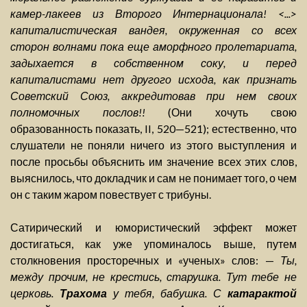
камер-лакеев из Второго Интернационала! <...>
капиталистическая вандея, окруженная со всех
сторон волнами пока еще аморфного пролетариата,
задыхается в собственном соку, и перед
капиталистами нет другого исхода, как признать
Советский Союз, аккредитовав при нем своих
полномочных послов!!
(Они хочуть свою
образованность показать, II, 520—521); естественно, что
слушатели не поняли ничего из этого выступления и
после просьбы объяснить им значение всех этих слов,
выяснилось, что докладчик и сам не понимает того, о чем
он с таким жаром повествует с трибуны.
Сатирический и юмористический эффект может
достигаться, как уже упоминалось выше, путем
столкновения просторечных и «ученых» слов: —
Ты,
между прочим, не крестись, старушка. Тут тебе не
церковь.
Трахома
у тебя, бабушка. С
катарактой