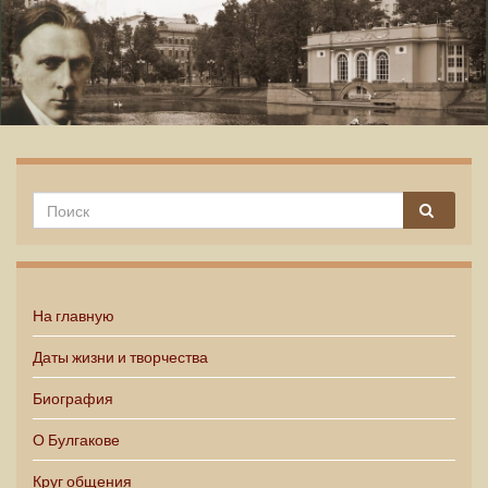
Михаил Булгаков
На главную
Даты жизни и творчества
Биография
О Булгакове
Круг общения