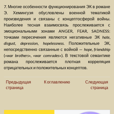
7. Многие особенности функционирования ЭК в романе
Э. Хемингуэя обусловлены военной тематикой
произведения и связаны с концептосферой войны.
Наиболее тесная взаимосвязь прослеживается с
эмоциональными зонами ANGER, FEAR, SADNESS:
точками пересечения являются негативные ЭК
hate
,
disgust
,
depression
,
hopelessness
. Положительные ЭК,
непосредственно связанные с войной —
hope
,
friendship
(«
war brothers
», «
war comrades
»). В текстовой семантике
романа прослеживается плотная корреляция
отрицательных и положительных концептов.
Предыдущая
К оглавлению
Следующая
страница
страница