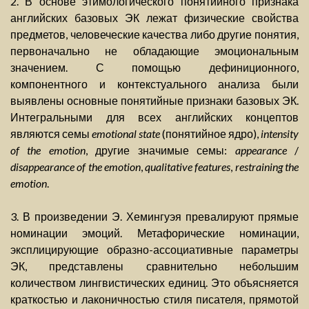
2. В основе этимологического понятийного признака
английских базовых ЭК лежат физические свойства
предметов, человеческие качества либо другие понятия,
первоначально не обладающие эмоциональным
значением. С помощью дефиниционного,
компонентного и контекстуального анализа были
выявлены основные понятийные признаки базовых ЭК.
Интегральными для всех английских концептов
являются семы
emotional state
(понятийное ядро),
intensity
of the emotion
, другие значимые семы:
appearance
/
disappearance of the emotion
,
qualitative features
,
restraining the
emotion
.
3. В произведении Э. Хемингуэя превалируют прямые
номинации эмоций. Метафорические номинации,
эксплицирующие образно-ассоциативные параметры
ЭК, представлены сравнительно небольшим
количеством лингвистических единиц. Это объясняется
краткостью и лаконичностью стиля писателя, прямотой