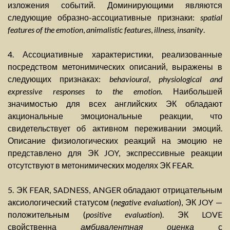
изложения событий. Доминирующими являются
следующие образно-ассоциативные признаки:
spatial
features of the emotion
,
animalistic features
,
illness, insanity
.
4. Ассоциативные характеристики, реализованные
посредством метонимических описаний, выражены в
следующих признаках:
behavioural
,
physiological and
expressive responses to the emotion
. Наибольшей
значимостью для всех английских ЭК обладают
акциональные эмоциональные реакции, что
свидетельствует об активном переживании эмоций.
Описание физиологических реакций на эмоцию не
представлено для ЭК JOY, экспрессивные реакции
отсутствуют в метонимических моделях ЭК FEAR.
5. ЭК FEAR, SADNESS, ANGER обладают отрицательным
аксиологический статусом (
negative evaluation
), ЭК JOY —
положительным (
positive evaluation
). ЭК LOVE
свойственна
амбивалентная оценка
с