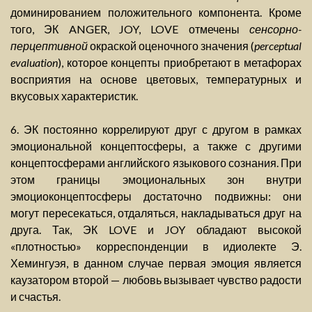
доминированием положительного компонента. Кроме
того, ЭК ANGER, JOY, LOVE отмечены
сенсорно-
перцептивной
окраской оценочного значения (
perceptual
evaluation
), которое концепты приобретают в метафорах
восприятия на основе цветовых, температурных и
вкусовых характеристик.
6. ЭК постоянно коррелируют друг с другом в рамках
эмоциональной концептосферы, а также с другими
концептосферами английского языкового сознания. При
этом границы эмоциональных зон внутри
эмоциоконцептосферы достаточно подвижны: они
могут пересекаться, отдаляться, накладываться друг на
друга. Так, ЭК LOVE и JOY обладают высокой
«плотностью» корреспонденции в идиолекте Э.
Хемингуэя, в данном случае первая эмоция является
каузатором второй — любовь вызывает чувство радости
и счастья.