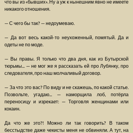
что вы из «бывших». Ну а уж к нынешним явно не имеете
никакого отношения.
— С чего бы так? — недоумеваю.
— Да вот весь какой-то неухоженный, помятый. Да и
одеты не по моде.
— Вы правы. Я только что два дня, как из Бутырской
тюрьмы... — не мог же я рассказать ей про Лубянку, про
следователя, про наш молчаливый договор.
— За что это вас? По виду и не скажешь, по какой статье.
Позвольте, угадаю... — наморщила лоб, потёрла
переносицу и изрекает: — Торговля женщинами или
кокаин.
Да что же это?! Можно ли так говорить? В таком
бесстыдстве даже чекисты меня не обвиняли. А тут, на