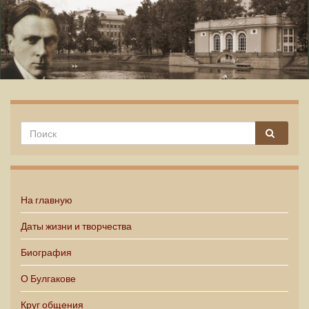
Михаил Булгаков
На главную
Даты жизни и творчества
Биография
О Булгакове
Круг общения