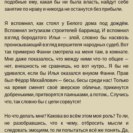
подобные ему, какая бы ни была власть, найдут себе
занятие по нраву и никогда не останутся без прибыли.
Я вспомнил, как стоял у Белого дома под дождём.
Вспомнил энтузиазм строителей баррикад. И вспомнил
взгляд бородатого Ильи — злой, словно бы насквозь
пронизывающий взгляд вершителя народных судеб. Вот
так примерно Фанни смотрела на меня там, в комнате.
Мне даже показалось, что между ними что-то общее —
нет, внешность не сравнишь, но вот нутро... Я бы не
удивился, если бы Илья оказался внуком Фанни. Прав
был Фёдор Михайлович — бесы, бесы среди нас! Только
на время сменят своё зверское обличье, прикинутся
добренькими, притворятся паиньками, а потом... Случись
что, так словно бы с цепи сорвутся!
Но что делать мне? Какова во всём этом моя роль? То ли,
не разобравшись, что к чему, отбросить мысли и
следовать эмоциям, то ли попытаться всё же понять. Да,