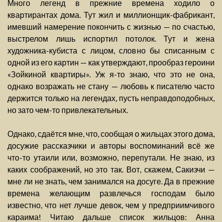
Много легенд в прежние времена ходило о
квартирантах дома. Тут жил и миллионщик-фабрикант,
имевший намерение покончить с жизнью — по счастью,
выстрелом лишь испортил потолок. Тут и жена
художника-кубиста с лицом, словно бы списанным с
одной из его картин — как утверждают, прообраз героини
«Зойкиной квартиры». Уж я-то знаю, что это не она,
однако возражать не стану — любовь к писателю часто
держится только на легендах, пусть неправдоподобных,
но зато чем-то привлекательных.
Однако, сдаётся мне, что, сообщая о жильцах этого дома,
досужие рассказчики и авторы воспоминаний всё же
что-то утаили или, возможно, перепутали. Не знаю, из
каких соображений, но это так. Вот, скажем, Сакизчи —
мне ли не знать, чем занимался на досуге. Да в прежние
времена желающим развлечься господам было
известно, что нет лучше девок, чем у предприимчивого
караима! Читаю дальше список жильцов: Анна