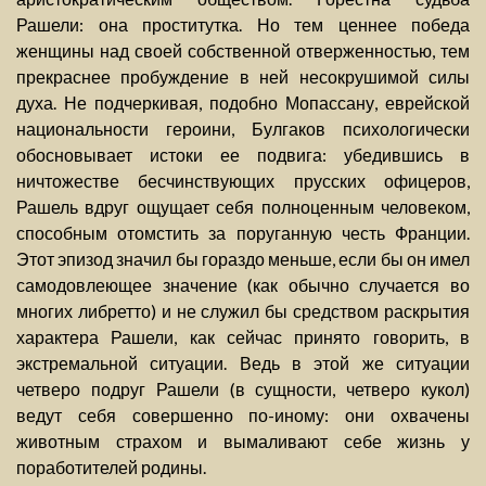
Рашели: она проститутка. Но тем ценнее победа
женщины над своей собственной отверженностью, тем
прекраснее пробуждение в ней несокрушимой силы
духа. Не подчеркивая, подобно Мопассану, еврейской
национальности героини, Булгаков психологически
обосновывает истоки ее подвига: убедившись в
ничтожестве бесчинствующих прусских офицеров,
Рашель вдруг ощущает себя полноценным человеком,
способным отомстить за поруганную честь Франции.
Этот эпизод значил бы гораздо меньше, если бы он имел
самодовлеющее значение (как обычно случается во
многих либретто) и не служил бы средством раскрытия
характера Рашели, как сейчас принято говорить, в
экстремальной ситуации. Ведь в этой же ситуации
четверо подруг Рашели (в сущности, четверо кукол)
ведут себя совершенно по-иному: они охвачены
животным страхом и вымаливают себе жизнь у
поработителей родины.