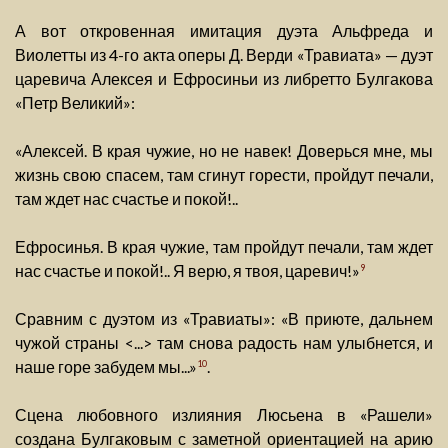
А вот откровенная имитация дуэта Альфреда и
Виолетты из 4-го акта оперы Д. Верди «Травиата» — дуэт
царевича Алексея и Ефросиньи из либретто Булгакова
«Петр Великий»:
«Алексей. В края чужие, но не навек! Доверься мне, мы
жизнь свою спасем, там сгинут горести, пройдут печали,
там ждет нас счастье и покой!..
Ефросинья. В края чужие, там пройдут печали, там ждет
нас счастье и покой!.. Я верю, я твоя, царевич!»
9
Сравним с дуэтом из «Травиаты»: «В приюте, дальнем
чужой страны <...> там снова радость нам улыбнется, и
наше горе забудем мы...»
.
10
Сцена любовного излияния Люсьена в «Рашели»
создана Булгаковым с заметной ориентацией на арию