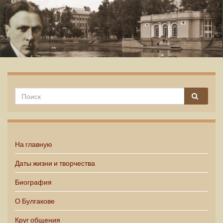
Михаил Булгаков
На главную
Даты жизни и творчества
Биография
О Булгакове
Круг общения