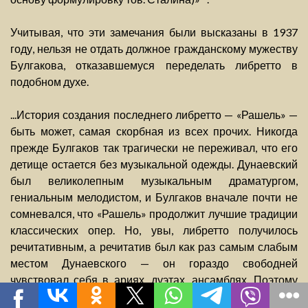
Учитывая, что эти замечания были высказаны в 1937
году, нельзя не отдать должное гражданскому мужеству
Булгакова, отказавшемуся переделать либретто в
подобном духе.
...История создания последнего либретто — «Рашель» —
быть может, самая скорбная из всех прочих. Никогда
прежде Булгаков так трагически не переживал, что его
детище остается без музыкальной одежды. Дунаевский
был великолепным музыкальным драматургом,
гениальным мелодистом, и Булгаков вначале почти не
сомневался, что «Рашель» продолжит лучшие традиции
классических опер. Но, увы, либретто получилось
речитативным, а речитатив был как раз самым слабым
местом Дунаевского — он гораздо свободней
чувствовал себя в ариях, дуэтах, ансамблях. Поэтому
работа над музыкой продвигалась с трудом. А вскоре