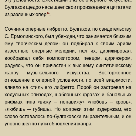
Булгаков щедро насыщает свои произведения цитатами
из различных опер
.
14
Сочиняя оперные либретто, Булгаков, по свидетельству
С. Ермолинского, был убежден, что занимается близким
ему творческим делом: он подбирал к своим ариям
известные оперные мелодии, пел их, дирижировал,
воображал себя композитором, певцом, дирижером,
радуясь, что он причастен к высшему синтетическому
жанру музыкального искусства. Восторженное
отношение к оперной условности, по всей видимости,
влияло на стиль его либретто. Порой он застревал на
ходульных эпизодах, шаблонных фразах и банальных
рифмах типа «вижу — ненавижу», «любовь — кровь»,
«любишь — губишь». Но вопреки этим издержкам, его
слово оставалось по-булгаковски выразительным, и он
упорно шел по пути обновления жанра.