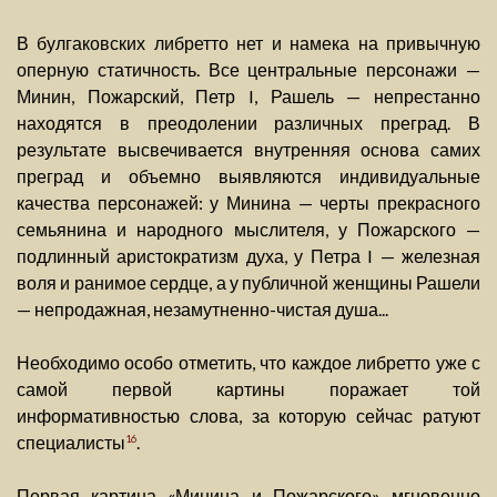
В булгаковских либретто нет и намека на привычную
оперную статичность. Все центральные персонажи —
Минин, Пожарский, Петр I, Рашель — непрестанно
находятся в преодолении различных преград. В
результате высвечивается внутренняя основа самих
преград и объемно выявляются индивидуальные
качества персонажей: у Минина — черты прекрасного
семьянина и народного мыслителя, у Пожарского —
подлинный аристократизм духа, у Петра I — железная
воля и ранимое сердце, а у публичной женщины Рашели
— непродажная, незамутненно-чистая душа...
Необходимо особо отметить, что каждое либретто уже с
самой первой картины поражает той
информативностью слова, за которую сейчас ратуют
специалисты
.
16
Первая картина «Минина и Пожарского» мгновенно