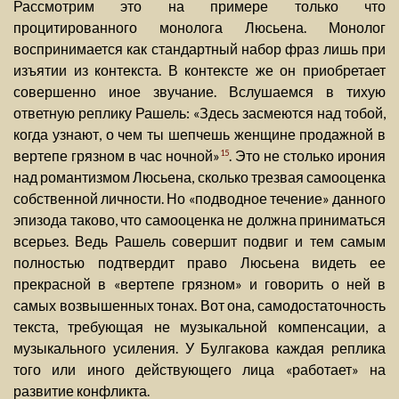
Рассмотрим это на примере только что
процитированного монолога Люсьена. Монолог
воспринимается как стандартный набор фраз лишь при
изъятии из контекста. В контексте же он приобретает
совершенно иное звучание. Вслушаемся в тихую
ответную реплику Рашель: «Здесь засмеются над тобой,
когда узнают, о чем ты шепчешь женщине продажной в
вертепе грязном в час ночной»
. Это не столько ирония
15
над романтизмом Люсьена, сколько трезвая самооценка
собственной личности. Но «подводное течение» данного
эпизода таково, что самооценка не должна приниматься
всерьез. Ведь Рашель совершит подвиг и тем самым
полностью подтвердит право Люсьена видеть ее
прекрасной в «вертепе грязном» и говорить о ней в
самых возвышенных тонах. Вот она, самодостаточность
текста, требующая не музыкальной компенсации, а
музыкального усиления. У Булгакова каждая реплика
того или иного действующего лица «работает» на
развитие конфликта.