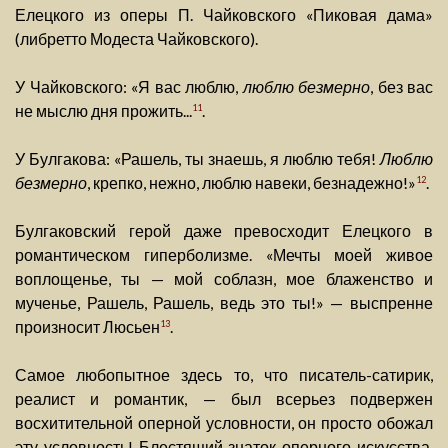
Елецкого из оперы П. Чайковского «Пиковая дама»
(либретто Модеста Чайковского).
У Чайковского: «Я вас люблю,
люблю безмерно
, без вас
не мыслю дня прожить...
.
11
У Булгакова: «Рашель, ты знаешь, я люблю тебя!
Люблю
безмерно
, крепко, нежно, люблю навеки, безнадежно!»
.
12
Булгаковский герой даже превосходит Елецкого в
романтическом гиперболизме. «Мечты моей живое
воплощенье, ты — мой соблазн, мое блаженство и
мученье, Рашель, Рашель, ведь это ты!» — выспренне
произносит Люсьен
.
13
Самое любопытное здесь то, что писатель-сатирик,
реалист и романтик, — был всерьез подвержен
восхитительной оперной условности, он просто обожал
эту условность! Блестящий знаток оперного искусства,