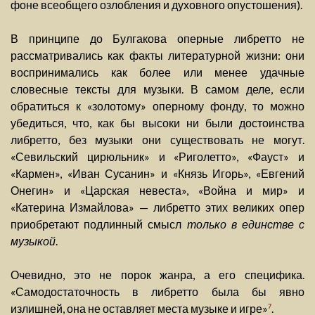
фоне всеобщего озлобления и духовного опустошения).
В принципе до Булгакова оперные либретто не
рассматривались как факты литературной жизни: они
воспринимались как более или менее удачные
словесные тексты для музыки. В самом деле, если
обратиться к «золотому» оперному фонду, то можно
убедиться, что, как бы высоки ни были достоинства
либретто, без музыки они существовать не могут.
«Севильский цирюльник» и «Риголетто», «Фауст» и
«Кармен», «Иван Сусанин» и «Князь Игорь», «Евгений
Онегин» и «Царская невеста», «Война и мир» и
«Катерина Измайлова» — либретто этих великих опер
приобретают подлинный смысл
только в единстве с
музыкой
.
Очевидно, это не порок жанра, а его специфика.
«Самодостаточность в либретто была бы явно
излишней, она не оставляет места музыке и игре»
.
7