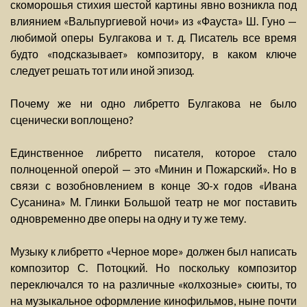
скоморошья стихия шестой картины явно возникла под
влиянием «Вальпургиевой ночи» из «Фауста» Ш. Гуно —
любимой оперы Булгакова и т. д. Писатель все время
будто «подсказывает» композитору, в каком ключе
следует решать тот или иной эпизод.
Почему же ни одно либретто Булгакова не было
сценически воплощено?
Единственное либретто писателя, которое стало
полноценной оперой — это «Минин и Пожарский». Но в
связи с возобновлением в конце 30-х годов «Ивана
Сусанина» М. Глинки Большой театр не мог поставить
одновременно две оперы на одну и ту же тему.
Музыку к либретто «Черное море» должен был написать
композитор С. Потоцкий. Но поскольку композитор
переключался то на различные «колхозные» сюиты, то
на музыкальное оформление кинофильмов, ныне почти