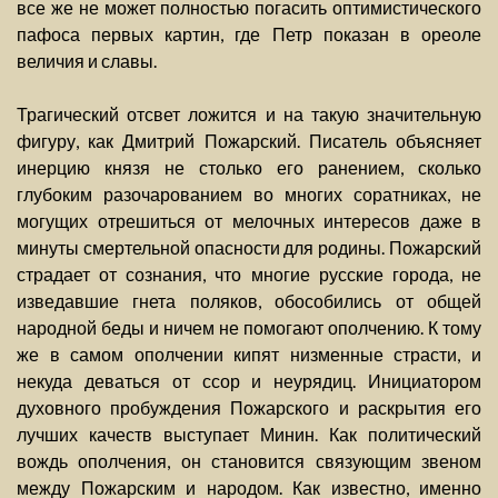
все же не может полностью погасить оптимистического
пафоса первых картин, где Петр показан в ореоле
величия и славы.
Трагический отсвет ложится и на такую значительную
фигуру, как Дмитрий Пожарский. Писатель объясняет
инерцию князя не столько его ранением, сколько
глубоким разочарованием во многих соратниках, не
могущих отрешиться от мелочных интересов даже в
минуты смертельной опасности для родины. Пожарский
страдает от сознания, что многие русские города, не
изведавшие гнета поляков, обособились от общей
народной беды и ничем не помогают ополчению. К тому
же в самом ополчении кипят низменные страсти, и
некуда деваться от ссор и неурядиц. Инициатором
духовного пробуждения Пожарского и раскрытия его
лучших качеств выступает Минин. Как политический
вождь ополчения, он становится связующим звеном
между Пожарским и народом. Как известно, именно