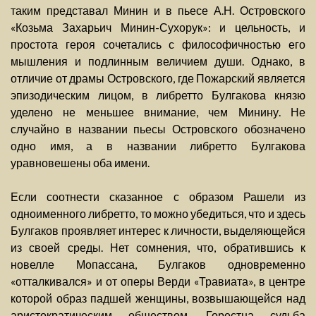
таким представал Минин и в пьесе А.Н. Островского
«Козьма Захарьич Минин-Сухорук»: и цельность, и
простота героя сочетались с философичностью его
мышления и подлинным величием души. Однако, в
отличие от драмы Островского, где Пожарский является
эпизодическим лицом, в либретто Булгакова князю
уделено не меньшее внимание, чем Минину. Не
случайно в названии пьесы Островского обозначено
одно имя, а в названии либретто Булгакова
уравновешены оба имени.
Если соотнести сказанное с образом Рашели из
одноименного либретто, то можно убедиться, что и здесь
Булгаков проявляет интерес к личности, выделяющейся
из своей среды. Нет сомнения, что, обратившись к
новелле Мопассана, Булгаков одновременно
«отталкивался» и от оперы Верди «Травиата», в центре
которой образ падшей женщины, возвышающейся над
аристократическим обществом. Горестна судьба