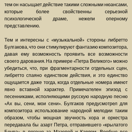
тем он насыщает действие такими сложными нюансами,
которые более свойственны серьезной
психологической драме, нежели оперному
представлению.
Тем и интересны с «музыкальной» стороны либретто
Булгакова, что они стимулируют фантазию композитора,
давая ему возможность проявить все возможности
своего дарования. На примере «Петра Великого» можно
убедиться, что, при фрагментарности отдельных сцен,
либретто спаяно единством действия, и это единство
ощущается даже тогда, когда отдельные номера имеют
явно вставной характер. Примечателен эпизод с
песенниками, исполняющими русскую народную песню
«Ах вы, сени, мои сени». Булгаков предусмотрел для
композитора использование народной мелодии таким
образом, чтобы мощная звучность хора и оркестра
передавала бы азарт Петра, отправившего «крылатого
Боура» в погоню за Мазепой и Карлом. Вообще все