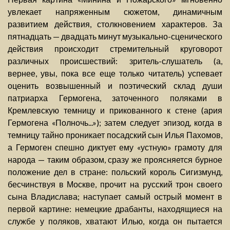
увлекает напряженным сюжетом, динамичным
развитием действия, столкновением характеров. За
пятнадцать — двадцать минут музыкально-сценического
действия происходит стремительный круговорот
различных происшествий: зритель-слушатель (а,
вернее, увы, пока все еще только читатель) успевает
оценить возвышенный и поэтический склад души
патриарха Гермогена, заточенного поляками в
Кремлевскую темницу и прикованного к стене (ария
Гермогена «Полночь...»); затем следует эпизод, когда в
темницу тайно проникает посадский сын Илья Пахомов,
а Гермоген спешно диктует ему «устную» грамоту для
народа — таким образом, сразу же проясняется бурное
положение дел в стране: польский король Сигизмунд,
бесчинствуя в Москве, прочит на русский трон своего
сына Владислава; наступает самый острый момент в
первой картине: немецкие драбанты, находящиеся на
службе у поляков, хватают Илью, когда он пытается