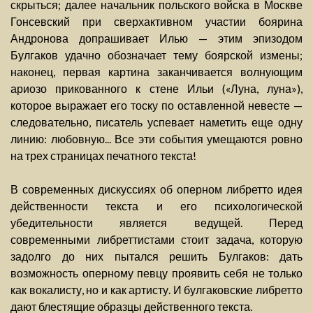
скрыться; далее начальник польского войска в Москве
Гонсевский при сверхактивном участии боярина
Андронова допрашивает Илью — этим эпизодом
Булгаков удачно обозначает тему боярской измены;
наконец, первая картина заканчивается волнующим
ариозо прикованного к стене Ильи («Луна, луна»),
которое выражает его тоску по оставленной невесте —
следовательно, писатель успевает наметить еще одну
линию: любовную... Все эти события умещаются ровно
на трех страницах печатного текста!
В современных дискуссиях об оперном либретто идея
действенности текста и его психологической
убедительности является ведущей. Перед
современными либреттистами стоит задача, которую
задолго до них пытался решить Булгаков: дать
возможность оперному певцу проявить себя не только
как вокалисту, но и как артисту. И булгаковские либретто
дают блестящие образцы действенного текста.