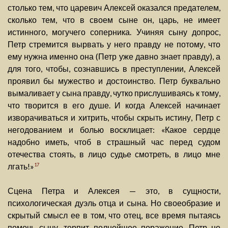
столько тем, что царевич Алексей оказался предателем,
сколько тем, что в своем сыне он, царь, не имеет
истинного, могучего соперника. Учиняя сыну допрос,
Петр стремится вырвать у него правду не потому, что
ему нужна именно она (Петр уже давно знает правду), а
для того, чтобы, сознавшись в преступлении, Алексей
проявил бы мужество и достоинство. Петр буквально
вымаливает у сына правду, чутко прислушиваясь к тому,
что творится в его душе. И когда Алексей начинает
изворачиваться и хитрить, чтобы скрыть истину, Петр с
негодованием и болью восклицает: «Какое сердце
надобно иметь, чтоб в страшный час перед судом
отечества стоять, в лицо судье смотреть, в лицо мне
лгать!»
17
Сцена Петра и Алексея — это, в сущности,
психологическая дуэль отца и сына. Но своеобразие и
скрытый смысл ее в том, что отец, все время пытаясь
помочь сыну, терпит полнейшее поражение. Петр не