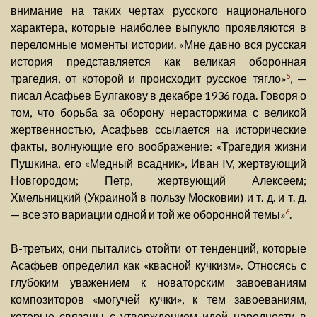
внимание на таких чертах русского национального
характера, которые наиболее выпукло проявляются в
переломные моменты истории. «Мне давно вся русская
история представляется как великая оборонная
трагедия, от которой и происходит русское тягло»
, —
5
писал Асафьев Булгакову в декабре 1936 года. Говоря о
том, что борьба за оборону нерасторжима с великой
жертвенностью, Асафьев ссылается на исторические
факты, волнующие его воображение: «Трагедия жизни
Пушкина, его «Медный всадник», Иван IV, жертвующий
Новгородом; Петр, жертвующий Алексеем;
Хмельницкий (Украиной в пользу Московии) и т. д. и т. д.
— все это вариации одной и той же оборонной темы»
.
6
В-третьих, они пытались отойти от тенденций, которые
Асафьев определил как «квасной кучкизм». Относясь с
глубоким уважением к новаторским завоеваниям
композиторов «могучей кучки», к тем завоеваниям,
которые связаны с утверждением идей народности в