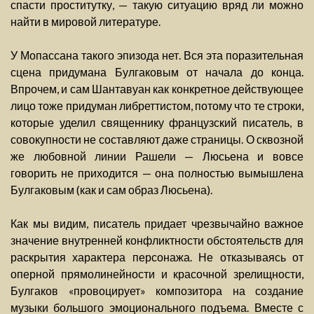
спасти проститутку, — такую ситуацию вряд ли можно
найти в мировой литературе.
У Мопассана такого эпизода нет. Вся эта поразительная
сцена придумана Булгаковым от начала до конца.
Впрочем, и сам Шантавуан как конкретное действующее
лицо тоже придуман либреттистом, потому что те строки,
которые уделил священнику французский писатель, в
совокупности не составляют даже страницы. О сквозной
же любовной линии Рашели — Люсьена и вовсе
говорить не приходится — она полностью вымышлена
Булгаковым (как и сам образ Люсьена).
Как мы видим, писатель придает чрезвычайно важное
значение внутренней конфликтности обстоятельств для
раскрытия характера персонажа. Не отказываясь от
оперной прямолинейности и красочной зрелищности,
Булгаков «провоцирует» композитора на создание
музыки большого эмоционального подъема. Вместе с