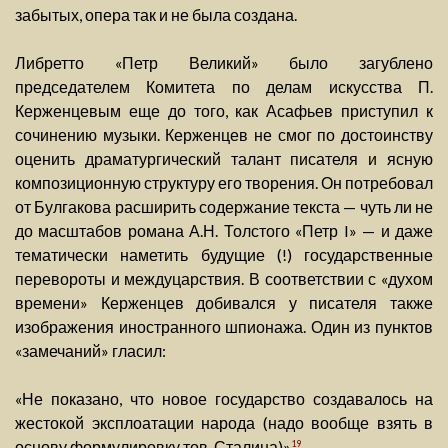
забытых, опера так и не была создана.
Либретто «Петр Великий» было загублено
председателем Комитета по делам искусства П.
Керженцевым еще до того, как Асафьев приступил к
сочинению музыки. Керженцев не смог по достоинству
оценить драматургический талант писателя и ясную
композиционную структуру его творения. Он потребовал
от Булгакова расширить содержание текста — чуть ли не
до масштабов романа А.Н. Толстого «Петр I» — и даже
тематически наметить будущие (!) государственные
перевороты и междуцарствия. В соответствии с «духом
времени» Керженцев добивался у писателя также
изображения иностранного шпионажа. Один из пунктов
«замечаний» гласил:
«Не показано, что новое государство создавалось на
жестокой эксплоатации народа (надо вообще взять в
основу формулировку тов. Сталина)»
.
19