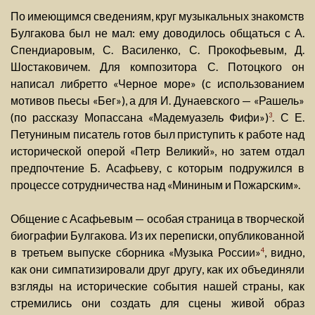
По имеющимся сведениям, круг музыкальных знакомств
Булгакова был не мал: ему доводилось общаться с А.
Спендиаровым, С. Василенко, С. Прокофьевым, Д.
Шостаковичем. Для композитора С. Потоцкого он
написал либретто «Черное море» (с использованием
мотивов пьесы «Бег»), а для И. Дунаевского — «Рашель»
(по рассказу Мопассана «Мадемуазель Фифи»)
. С Е.
3
Петуниным писатель готов был приступить к работе над
исторической оперой «Петр Великий», но затем отдал
предпочтение Б. Асафьеву, с которым подружился в
процессе сотрудничества над «Мининым и Пожарским».
Общение с Асафьевым — особая страница в творческой
биографии Булгакова. Из их переписки, опубликованной
в третьем выпуске сборника «Музыка России»
, видно,
4
как они симпатизировали друг другу, как их объединяли
взгляды на исторические события нашей страны, как
стремились они создать для сцены живой образ