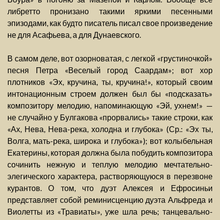
либретто пронизано такими яркими песенными
эпизодами, как будто писатель писал свое произведение
не для Асафьева, а для Дунаевского.
В самом деле, вот озорноватая, с легкой «грустиночкой»
песня Петра «Веселый город Саардам»; вот хор
плотников «Эх, кручина, ты, кручина!», который своим
интонационным строем должен был бы «подсказать»
композитору мелодию, напоминающую «Эй, ухнем!» —
не случайно у Булгакова «прорвались» такие строки, как
«Ах, Нева, Нева-река, холодна и глубока» (Ср.: «Эх ты,
Волга, мать-река, широка и глубока»); вот колыбельная
Екатерины, которая должна была побудить композитора
сочинить нежную и теплую мелодию мечтательно-
элегического характера, растворяющуюся в перезвоне
курантов. О том, что дуэт Алексея и Ефросиньи
представляет собой реминисценцию дуэта Альфреда и
Виолетты из «Травиаты», уже шла речь; танцевально-