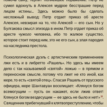
сумел вдохнуть в Алексея мудрое бесстрашие перед
лицом истины... Здесь можно было бы сделать
несложный вывод: Петр отдает приказ об аресте
Алексея, невзирая на то, что Алексей — его сын. Но у
Булгакова смысл эпизода в ином. Петр отдает приказ об
аресте
чужого
человека, ибо то жалкое существо,
которое стоит перед ним, это не его сын, а злая пародия
на наследника престола.
Психологическая дуэль с артистическим применением
лжи есть и в либретто «Рашель». Но здесь мы имеем
дело с так называемой «святой» ложью — в прямом и
переносном смысле, потому что лжет не кто иной, как
кюре, то есть «святой отец». Спасая Рашель от прусского
офицера, кюре Шантавуан восклицает: «Клянуся богом
всемогущим — пусть он накажет, если лжив ответ!
Клянуся богом вездесущим — ее здесь не было и нет!»
.
18
Священник прибегнувший к клятвопреступлению, чтобы