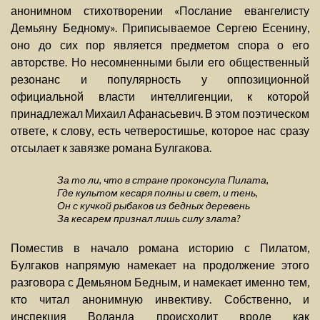
анонимном стихотворении «Послание евангелисту
Демьяну Бедному». Приписываемое Сергею Есенину,
оно до сих пор является предметом спора о его
авторстве. Но несомненными были его общественный
резонанс и популярность у оппозиционной
официальной власти интеллигенции, к которой
принадлежал Михаил Афанасьевич. В этом поэтическом
ответе, к слову, есть четверостишье, которое нас сразу
отсылает к завязке романа Булгакова.
За то ли, что в стране проконсула Пилата,
Где культом кесаря полны и свет, и тень,
Он с кучкой рыбаков из бедных деревень
За кесарем признал лишь силу злата?
Поместив в начало романа историю с Пилатом,
Булгаков напрямую намекает на продолжение этого
разговора с Демьяном Бедным, и намекает именно тем,
кто читал анонимную инвективу. Собственно, и
инспекция Воланда происходит вроде как