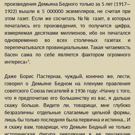
произведения Демьяна Бедного только за 5 лет (1917—
1922) вышли в 5 000000 экземпляров, не считая при
этом газет. Если же сосчитать №№ газет, в которых
печатались его произведения, то получится цифра,
измеряемая десятками миллионов, ибо он печатался
одновременно во всех столичных газетах и
перепечатывался провинциальными. Такая читаемость
басен сама по себе является фактором огромного
интереса»
.
4
Даже Борис Пастернак, чуждый, конечно же, лести,
говорил о Демьяне Бедном на пленуме правления
советского Союза писателей в 1936 году: «Начну с того,
что я предпочитаю его большинству из вас, я дальше
скажу больше. Видите ли, товарищи, мне глубоко
безразличны отдельные слагаемые цельной формы,
лишь бы только последняя была первична и истинна... И
я скажу вам, товарищи, что Демьян Бедный не только
историческая фигура революции в ее решающие