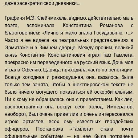
даже засекретил свои дневники...
Графиня М.Э. Клейнмихель, видимо, действительно мать
поэта, вспоминала Константина Романова с
благоговением: «Лично я мало знала Государыню. <...>
Часто я ее видела на театральных представлениях в
Эрмитаже и в Зимнем дворце. Между прочим, великий
князь Константин Константинович играл там Гамлета,
прекрасно им переведенного на русский язык. Дочь моя
играла Офелию. Царица приходила часто на репетиции.
Всегда холодная и равнодушная, она, казалось, была
только тем занята, чтобы в шекспировском тексте не
было ничего могущего показаться ей оскорбительным.
Ни к кому не обращалась она с приветствием. Как лед,
распространяла она вокруг себя холод. Император,
наоборот, был очень приветлив и очень интересовался
игрою артистов, всех ему известных гвардейских
офицеров. Постановка «Гамлета» стала почти
официальным событием — на нее была потрачена