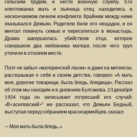
сельским трудом, и нести военную службу. Его
клептоманка мать и пьяница отец находились в
нескончаемом личном конфликте. Крайним между ними
оказывался Демьян. Родители били его нещадно, и он
мечтал покинуть семью и переселиться в монастырь.
Драма завершилась убийством отца, которое
совершили два любовника матери, после чего труп
утопили в отхожем месте.
Поэт не забыл «материнской ласки» и даже на митингах,
рассказывая о себе и своем детстве, говорил: «А мать
моя, дорогие товарищи, была блядь, блядища». Рассказ
об этом мы находим и в дневнике Булгакова. 23 декабря
1924 года он записывает потрясший его случай:
«В<асилевский>
же рассказал, что Демьян Бедный,
6
выступая перед собранием красноармейцев, сказал:
— Моя мать была блядь...»