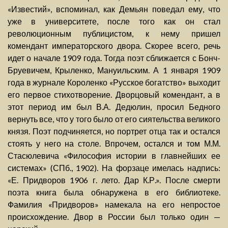
«Известий», вспоминал, как Демьян поведал ему, что
уже в университете, после того как он стал
революционным публицистом, к нему пришел
комендант императорского двора. Скорее всего, речь
идет о начале 1909 года. Тогда поэт сближается с Бонч-
Бруевичем, Крыленко, Мануильским. А 1 января 1909
года в журнале Короленко «Русское богатство» выходит
его первое стихотворение. Дворцовый комендант, а в
этот период им был В.А. Дедюлин, просил Бедного
вернуть все, что у того было от его сиятельства великого
князя. Поэт подчиняется, но портрет отца так и остался
стоять у него на столе. Впрочем, остался и том М.М.
Стасюлевича «Философия истории в главнейших ее
системах» (СПб., 1902). На форзаце имелась надпись:
«Е. Придворов 1906 г. лето. Дар К.Р.». После смерти
поэта книга была обнаружена в его библиотеке.
Фамилия «Придворов» намекала на его непростое
происхождение. Двор в России был только один —