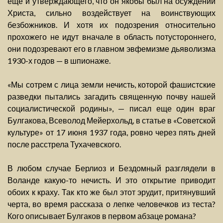
еще и утверждающего, что он якобы был на осуждении
Христа, сильно воздействует на воинствующих
безбожников. И хотя их подозрения относительно
прохожего не идут вначале в область потустороннего,
они подозревают его в главном эвфемизме дьяволизма
1930-х годов — в шпионаже.
«Мы сотрем с лица земли нечисть, которой фашистские
разведки пытались загадить священную почву нашей
социалистической родины», — писал еще один враг
Булгакова, Всеволод Мейерхольд, в статье в «Советской
культуре» от 17 июня 1937 года, ровно через пять дней
после расстрела Тухачевского.
В любом случае Берлиоз и Бездомный разглядели в
Воланде какую-то нечисть. И это открытие приводит
обоих к краху. Так кто же был этот эрудит, притянувший
черта, во время рассказа о лепке человечков из теста?
Кого описывает Булгаков в первом абзаце романа?