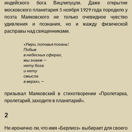
индейского бога Вицлипуцли. Даже открытие
московского планетария 5 ноября 1929 года породило у
поэта Маяковского не только очевидное чувство
удивления и познания, но и жажду физической
расправы над священниками.
«
Умри, поповья погань!
Побыв
в небесных сферах,
мы знаем —
нету бога
и нету
смысла
в верах
», —
призывал Маяковский в стихотворении «Пролетарка,
пролетарий, заходите в планетарий».
2
Не иронично ли, что имя «Берлиоз» выбирает для своего