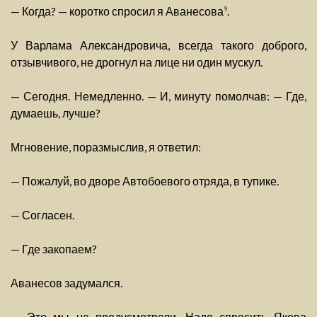
— Когда? — коротко спросил я Аванесова
.
9
У Варлама Александровича, всегда такого доброго,
отзывчивого, не дрогнул на лице ни один мускул.
— Сегодня. Немедленно. — И, минуту помолчав: — Где,
думаешь, лучше?
Мгновение, поразмыслив, я ответил:
— Пожалуй, во дворе Автобоевого отряда, в тупике.
— Согласен.
— Где закопаем?
Аванесов задумался.
— Это мы не предусмотрели. Надо спросить Якова