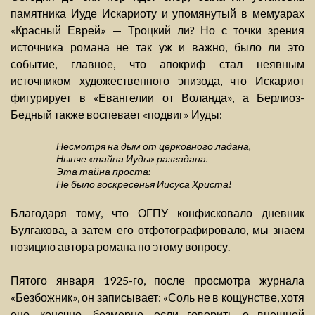
памятника Иуде Искариоту и упомянутый в мемуарах
«Красный Еврей» — Троцкий ли? Но с точки зрения
источника романа не так уж и важно, было ли это
событие, главное, что апокриф стал неявным
источником художественного эпизода, что Искариот
фигурирует в «Евангелии от Воланда», а Берлиоз-
Бедный также воспевает «подвиг» Иуды:
Несмотря на дым от церковного ладана,
Нынче «тайна Иуды» разгадана.
Эта тайна проста:
Не было воскресенья Иисуса Христа!
Благодаря тому, что ОГПУ конфисковало дневник
Булгакова, а затем его отфотографировало, мы знаем
позицию автора романа по этому вопросу.
Пятого января 1925-го, после просмотра журнала
«Безбожник», он записывает: «Соль не в кощунстве, хотя
оно, конечно, безмерно, если говорить о внешней