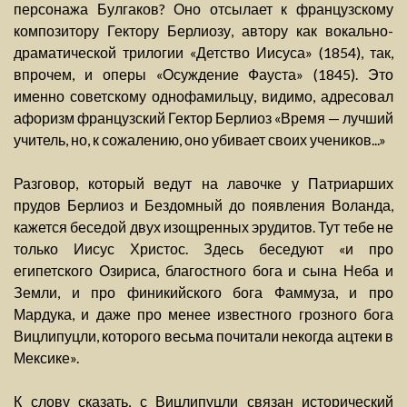
персонажа Булгаков? Оно отсылает к французскому
композитору Гектору Берлиозу, автору как вокально-
драматической трилогии «Детство Иисуса» (1854), так,
впрочем, и оперы «Осуждение Фауста» (1845). Это
именно советскому однофамильцу, видимо, адресовал
афоризм французский Гектор Берлиоз «Время — лучший
учитель, но, к сожалению, оно убивает своих учеников...»
Разговор, который ведут на лавочке у Патриарших
прудов Берлиоз и Бездомный до появления Воланда,
кажется беседой двух изощренных эрудитов. Тут тебе не
только Иисус Христос. Здесь беседуют «и про
египетского Озириса, благостного бога и сына Неба и
Земли, и про финикийского бога Фаммуза, и про
Мардука, и даже про менее известного грозного бога
Вицлипуцли, которого весьма почитали некогда ацтеки в
Мексике».
К слову сказать, с Вицлипуцли связан исторический