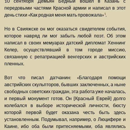
10 сентября Демьян Бедный вошел в Казань с
передовыми частями Красной армии и написал в этот
день стихи «Как родная меня мать провожала»
.
1
Но в Свияжске он мог оказаться свидетелем события,
которое навряд ли мог забыть любой поэт. Об этом
написал в своих мемуарах датский дипломат Хеннинг
Келер, осуществлявший в том городе миссию,
связанную с репатриацией венгерских и австрийских
пленных.
Вот что писал датчанин: «Благодаря помощи
австрийских скульпторов, бывших заключенных, а ныне
свободных советских граждан, эта работа уже началась,
и первый монумент готов. Он [Красный Еврей] долго
колебался в выборе исторической личности, бюсту
которой первой будет оказана честь быть здесь
установленным. Подумывал, например, о Люцифере и
Каине, ибо оба были притесняемыми, оба являлись