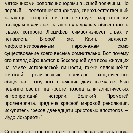
мятежниками, революционерами высшей величины. Но
первый — теологическая фигура, сверхъестественный
характер которой не соответствует марксистским
взглядам и чей свет загашен упадочным обществом, в
глазах которого Люцифер символизирует страх и
ненависть. Второй же, Каин, является
мифологизированным персонажем, само
существование коего весьма сомнительно. Вот почему
его взгляд обращается к бесспорной для всех живущих
на земле исторической личности, также являющейся
жертвой религиозных взглядов хищнического
общества... Тому, кто в течение двух тысяч лет был
невинно распят на кресте позора капиталистических
интерпретаций истории. Великий Прометей
пролетариата, предтеча красной мировой революции,
искупитель грехов двенадцати христовых апостолов —
Иуда Искариот!»
2
Сегодня до сих пор идет спор, была ли установка