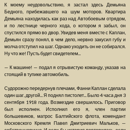
К моему неудовольствию, я застал здесь Демьяна
Бедного, прибежавшего на шум моторов. Квартира
Демьяна находилась как раз над Автобоевым отрядом,
и по лестнице черного хода, о котором я забыл, он
спустился прямо во двор. Увидев меня вместе с Каплан,
Демьян сразу понял, в чем дело, нервно закусил губу и
молча отступил на шаг. Однако уходить он не собирался.
Ну что же! Пусть будет свидетелем...
— К машине! — подал я отрывистую команду, указав на
стоящий в тупике автомобиль.
Судорожно передернув плечами, Фанни Каплан сделала
один шаг, другой... Я поднял пистолет... Было 4 часа дня 3
сентября 1918 года. Возмездие свершилось. Приговор
был исполнен. Исполнил его я, член партии
большевиков, матрос Балтийского флота, комендант
Московского Кремля Павел Дмитриевич Мальков, —
собственноручно. И если бы история повторилась, если