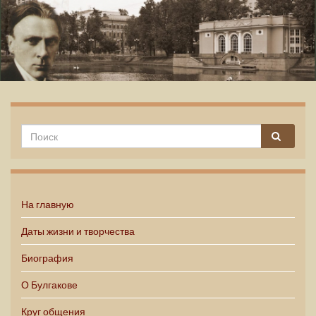
Михаил Булгаков
На главную
Даты жизни и творчества
Биография
О Булгакове
Круг общения