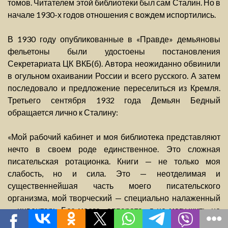
томов. Читателем этой библиотеки был сам Сталин. Но в
начале 1930-х годов отношения с вождем испортились.
В 1930 году опубликованные в «Правде» демьяновы
фельетоны были удостоены постановления
Секретариата ЦК ВКБ(б). Автора неожиданно обвинили
в огульном охаивании России и всего русского. А затем
последовало и предложение переселиться из Кремля.
Третьего сентября 1932 года Демьян Бедный
обращается лично к Сталину:
«Мой рабочий кабинет и моя библиотека представляют
нечто в своем роде единственное. Это сложная
писательская ротационка. Книги — не только моя
слабость, но и сила. Это — неотделимая и
существеннейшая часть моего писательского
организма, мой творческий — специально налаженный
— инвентарь. Без моего «аппарата» я не могу жить, не
могу работать. Вам надо посмотреть на этот стройный,