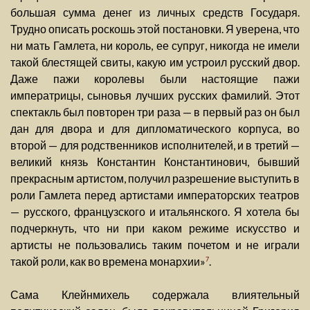
большая сумма денег из личных средств Государя.
Трудно описать роскошь этой постановки. Я уверена, что
ни мать Гамлета, ни король, ее супруг, никогда не имели
такой блестящей свиты, какую им устроил русский двор.
Даже пажи королевы были настоящие пажи
императрицы, сыновья лучших русских фамилий. Этот
спектакль был повторен три раза — в первый раз он был
дан для двора и для дипломатического корпуса, во
второй — для родственников исполнителей, и в третий —
великий князь Константин Константинович, бывший
прекрасным артистом, получил разрешение выступить в
роли Гамлета перед артистами императорских театров
— русского, французского и итальянского. Я хотела бы
подчеркнуть, что ни при каком режиме искусство и
артисты не пользовались таким почетом и не играли
такой роли, как во времена монархии»
.
7
Сама Клейнмихель содержала влиятельный