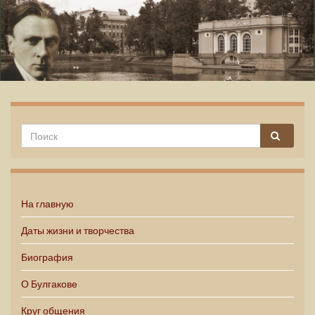
Михаил Булгаков
На главную
Даты жизни и творчества
Биография
О Булгакове
Круг общения