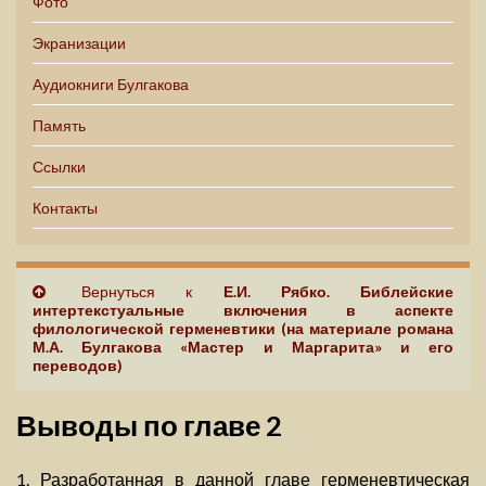
Фото
Экранизации
Аудиокниги Булгакова
Память
Ссылки
Контакты
Вернуться к
Е.И. Рябко. Библейские
интертекстуальные включения в аспекте
филологической герменевтики (на материале романа
М.А. Булгакова «Мастер и Маргарита» и его
переводов)
Выводы по главе 2
1. Разработанная в данной главе герменевтическая