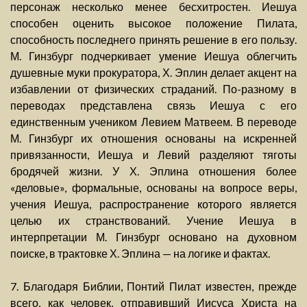
персонаж несколько менее бесхитростен. Иешуа
способен оценить высокое положение Пилата,
способность последнего принять решение в его пользу.
М. Гинзбург подчеркивает умение Иешуа облегчить
душевные муки прокуратора, Х. Эплин делает акцент на
избавлении от физических страданий. По-разному в
переводах представлена связь Иешуа с его
единственным учеником Левием Матвеем. В переводе
М. Гинзбург их отношения основаны на искренней
привязанности, Иешуа и Левий разделяют тяготы
бродячей жизни. У Х. Эплина отношения более
«деловые», формальные, основаны на вопросе веры,
учения Иешуа, распространение которого является
целью их странствований. Учение Иешуа в
интерпретации М. Гинзбург основано на духовном
поиске, в трактовке Х. Эплина — на логике и фактах.
7. Благодаря Библии, Понтий Пилат известен, прежде
всего, как человек, отправивший Иисуса Христа на