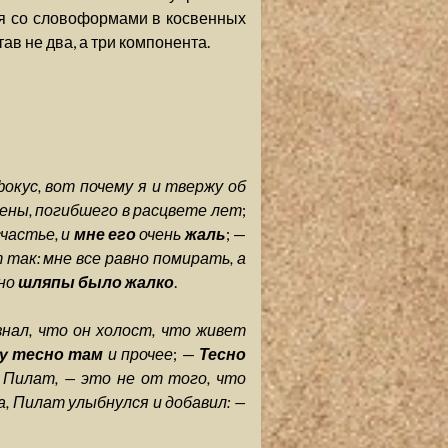
ся со словоформами в косвенных
ав не два, а три компонента.
фокус, вот почему я и твержу об
ены, погибшего в расцвете лет
;
счастье, и
мне его
очень
жаль
; —
 так: мне все равно помирать, а
 но
шляпы было жалко
.
знал, что он холост, что живет
у тесно там
и прочее
; —
Тесно
 Пилат, — это не от того, что
аза, Пилат улыбнулся и добавил: —