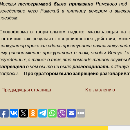
Москвы
телеграммой было приказано
Римского под
вследствие чего Римский в пятницу вечером и выеха
поездом
.
Словоформа в творительном падеже, указывающая на су
состояния как результат совершившегося действия, може
прокуратор приказал сдать преступника начальнику тайн
ему распоряжение прокуратора о том, чтобы Иешуа Га
осужденных, а также о том, что команде тайной службы
запрещено
о чем бы то ни было
разговаривать
с Иешуа 
вопросы.
—
Прокуратором было запрещено разговарива
Предыдущая страница
К оглавлению