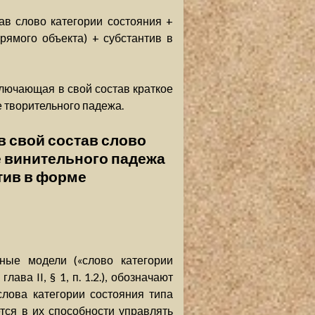
в слово категории состояния +
рямого объекта) + субстантив в
чающая в свой состав краткое
 творительного падежа.
 свой состав слово
е винительного падежа
тив в форме
ные модели («слово категории
ва II, § 1, п. 1.2.), обозначают
слова категории состояния типа
тся в их способности управлять