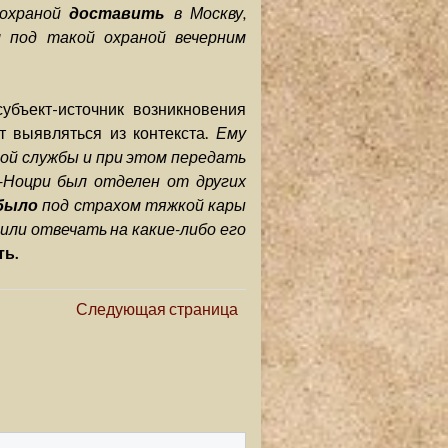
 охраной
доставить
в Москву,
л под такой охраной вечерним
бъект-источник возникновения
т выявляться из контекста.
Ему
ой службы и при этом передать
-Ноцри был отделен от других
было
под страхом тяжкой кары
или отвечать на какие-либо его
ть.
Следующая страница