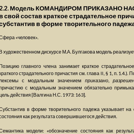
2.2. Модель КОМАНДИРОМ ПРИКАЗАНО НА
в свой состав краткое страдательное прич
субстантив в форме творительного падеж
Сфера «человек».
В художественном дискурсе М.А. Булгакова модель реализу
Позицию главного члена занимает краткое страдательно
краткого страдательного причастия см. глава II, § 1, п. 1.4.
лексемы с модальным значением
приказано
,
разреше
причастию с модальным значением обязательно примыка
цель действия [Валгина Н.С. 1973: 163].
Субстантив в форме творительного падежа указывает на 
состояния как результата совершившегося действия.
Семантика модели: «обозначение состояния как результ