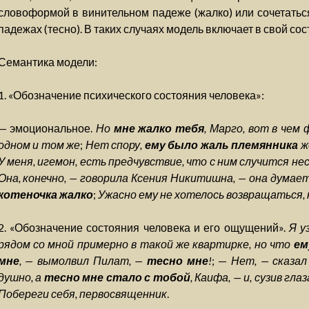
словоформой в винительном падеже (жалко) или сочетать
падежах (тесно). В таких случаях модель включает в свой сост
Семантика модели:
1. «Обозначение психического состояния человека»:
— эмоциональное.
Но
мне жалко тебя
, Марго, вот в чем 
одном и том же
;
Нет спору,
ему было жаль племянника
ж
У меня, игемон, есть предчувствие, что с ним случится не
Она, конечно, — говорила Ксения Никитишна, — она думает
котеночка жалко
;
Ужасно ему не хотелось возвращаться,
2. «Обозначение состояния человека и его ощущений».
Я у
рядом со мной примерно в такой же квартирке, но что
ем
мне
, — вымолвил Пилат, —
тесно мне
!
; —
Нет, — сказал
душно, а
тесно мне стало с тобой
, Каифа, — и, сузив гл
Побереги себя, первосвященник
.