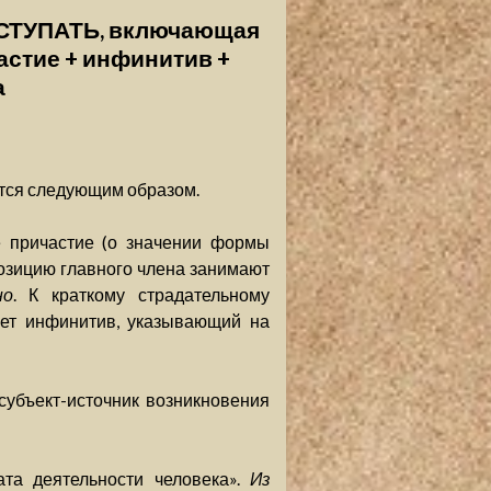
СТУПАТЬ, включающая
астие + инфинитив +
а
ется следующим образом.
е причастие (о значении формы
). Позицию главного члена занимают
но
. К краткому страдательному
ет инфинитив, указывающий на
субъект-источник возникновения
ата деятельности человека».
Из