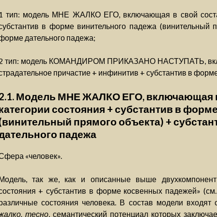
1 тип: модель МНЕ ЖАЛКО ЕГО, включающая в свой соста
субстантив в форме винительного падежа (винительный п
форме дательного падежа;
2 тип: модель КОМАНДИРОМ ПРИКАЗАНО НАСТУПАТЬ, вклю
страдательное причастие + инфинитив + субстантив в форме
2.1. Модель МНЕ ЖАЛКО ЕГО, включающая в
категории состояния + субстантив в форм
(винительный прямого объекта) + субстан
дательного падежа
Сфера «человек».
Модель, так же, как и описанные выше двухкомпонент
состояния + субстантив в форме косвенных падежей» (см. гла
различные состояния человека. В состав модели входят 
жалко, тесно
, семантический потенциал которых заключае