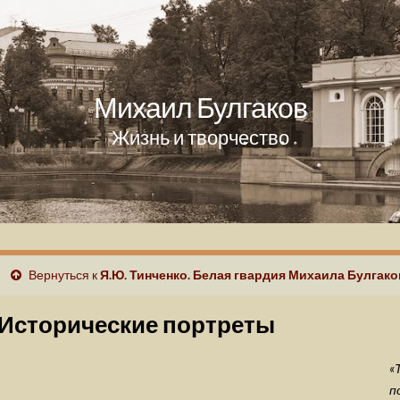
Михаил Булгаков
Жизнь и творчество
Вернуться к
Я.Ю. Тинченко. Белая гвардия Михаила Булгако
Исторические портреты
«
п