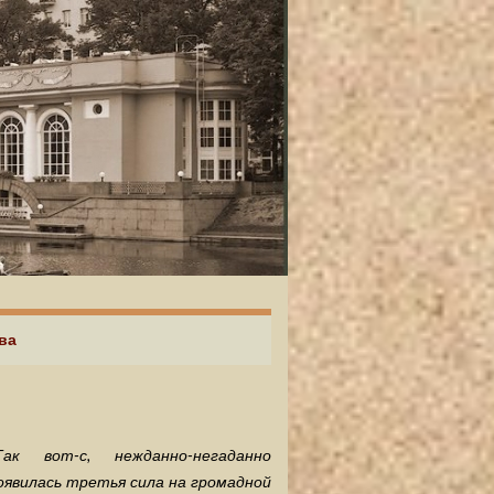
ва
Так вот-с, нежданно-негаданно
оявилась третья сила на громадной