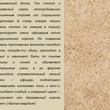
ахматной доске. Так плохой и
еумелый игрок, отгородившись
ешечным строем от страшного
артнера (к слову говоря, пешки
чень похожи на немцев в тазах),
руппирует своих офицеров около
грушечного короля. Но коварная
ерзь противника внезапно находит
уть откуда-то сбоку, проходит в
ыл и начинает бить по тылам
ешки и коней и объявляет
трашные шахи, а за ферзем
риходит стремительный легкий
лон — офицер, подлетают
оварными зигзагами кони, и вот-с,
огибает слабый и скверный игрок —
олучает его деревянный король
ат». («Белая гвардия»)