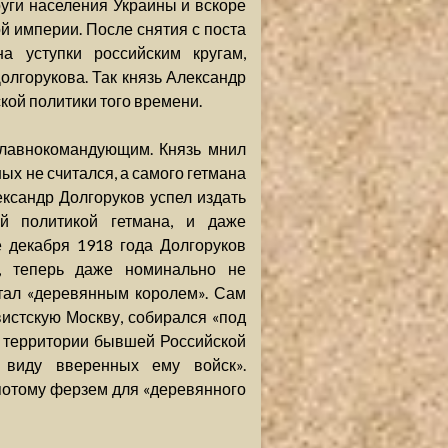
уги населения Украины и вскоре
й империи. После снятия с поста
а уступки российским кругам,
лгорукова. Так князь Александр
кой политики того времени.
главнокомандующим. Князь мнил
ых не считался, а самого гетмана
ександр Долгоруков успел издать
й политикой гетмана, и даже
 декабря 1918 года Долгоруков
, теперь даже номинально не
стал «деревянным королем». Сам
истскую Москву, собирался «под
а территории бывшей Российской
 виду вверенных ему войск».
потому ферзем для «деревянного