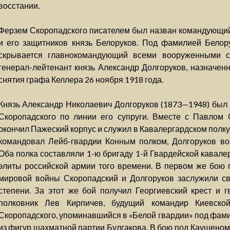
восстании.
Ферзем Скоропадского писателем был назван командующи
и его защитников князь Белоруков. Под фамилией Белор
скрывается главнокомандующий всеми вооруженными с
генерал-лейтенант князь Александр Долгоруков, назначенн
снятия графа Келлера 26 ноября 1918 года.
Князь Александр Николаевич Долгоруков (1873—1948) был
Скоропадского по линии его супруги. Вместе с Павлом 
окончил Пажеский корпус и служил в Кавалергардском полку.
командовал Лейб-гвардии Конным полком, Долгоруков воз
Оба полка составляли 1-ю бригаду 1-й Гвардейской кавале
элиты российской армии того времени. В первом же бою
мировой войны Скоропадский и Долгоруков заслужили св
степени. За этот же бой получил Георгиевский крест и 
полковник Лев Кирпичев, будущий командир Киевско
Скоропадского, упоминавшийся в «Белой гвардии» под фами
из фигур шахматной партии Булгакова. В бою под Каушеном