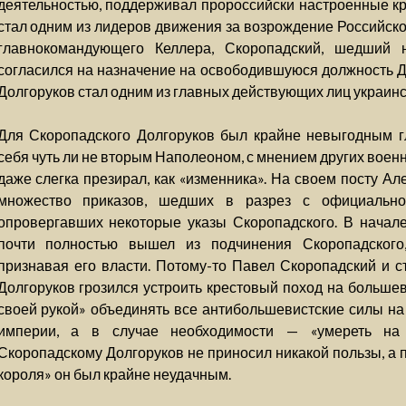
деятельностью, поддерживал пророссийски настроенные кр
стал одним из лидеров движения за возрождение Российско
главнокомандующего Келлера, Скоропадский, шедший н
согласился на назначение на освободившуюся должность До
Долгоруков стал одним из главных действующих лиц украинс
Для Скоропадского Долгоруков был крайне невыгодным 
себя чуть ли не вторым Наполеоном, с мнением других военн
даже слегка презирал, как «изменника». На своем посту Ал
множество приказов, шедших в разрез с официально
опровергавших некоторые указы Скоропадского. В начале
почти полностью вышел из подчинения Скоропадского
признавая его власти. Потому-то Павел Скоропадский и 
Долгоруков грозился устроить крестовый поход на большев
своей рукой» объединять все антибольшевистские силы н
империи, а в случае необходимости — «умереть на
Скоропадскому Долгоруков не приносил никакой пользы, а 
короля» он был крайне неудачным.