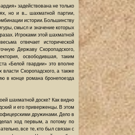
ардия» задействована не только
, но и в... шахматной партии,
омбинации истории. Большинству
гуры, смысл и значение которых
бразах. Игроками этой шахматной
весьма отвечает исторической
точную Державу Скоропадского,
ектория, освободившая, таким
ста «Белой гвардии» это вполне
х власти Скоропадского, а также
ию в конце романа бронепоезда
оей шахматной доске? Как видно
дский и его приверженцы. В этом
 офицерскими дружинами. Дело в
делал ход первым, а потому по
ельно, все те, кто был связан с