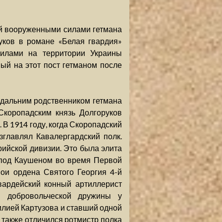
й вооруженными силами гетмана
уков в романе «Белая гвардия»
илами на территории Украины
ый на этот пост гетманом после
 дальним родственником гетмана
Скоропадским князь Долгоруков
 В 1914 году, когда Скоропадский
главлял Кавалергардский полк.
рийской дивизии. Это была элита
 под Каушеном во время Первой
ои ордена Святого Георгия 4-й
гвардейский конный артиллерист
й добровольческой дружины у
лией Картузова и ставший одной
 также отличился ротмистр полка