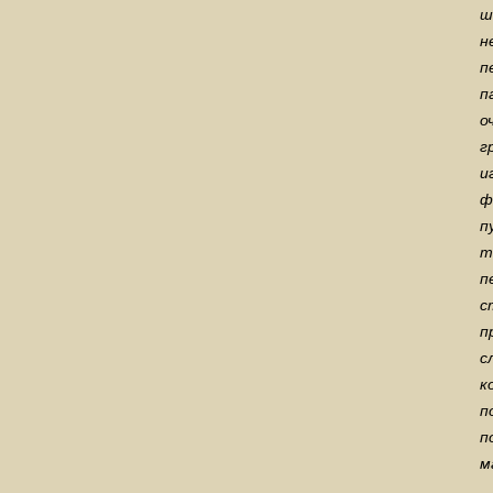
ш
н
п
п
о
г
и
ф
п
т
п
с
п
с
к
п
п
м