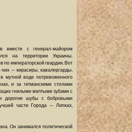
ов вместе с генерал-майором
лся на территории Украины.
 по императорской гвардии. Вот
 них — кирасиры, кавалергарды,
 в мутной воде потревоженного
нах, и за гетманскими столами
ающих гнилыми желтыми зубами с
ли дорогие шубы с бобровыми
учшей части Города — Липках,
мана. Он занимался политической