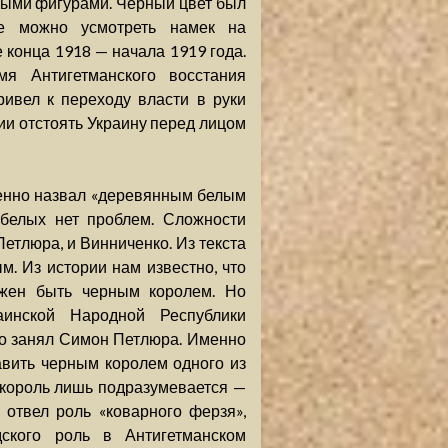
елыми фигурами. Черный цвет был
е можно усмотреть намек на
конца 1918 — начала 1919 года.
мя Антигетманского восстания
ривел к переходу власти в руки
ии отстоять Украину перед лицом
енно назвал «деревянным белым
 белых нет проблем. Сложности
Петлюра, и Винниченко. Из текста
м. Из истории нам известно, что
лжен быть черным королем. Но
аинской Народной Республики
то занял Симон Петлюра. Именно
авить черным королем одного из
 король лишь подразумевается —
отвел роль «коварного ферзя»,
ского роль в Антигетманском