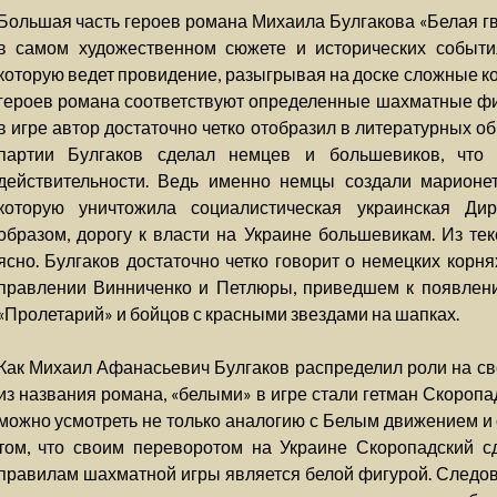
Большая часть героев романа Михаила Булгакова «Белая гв
в самом художественном сюжете и исторических событиях
которую ведет провидение, разыгрывая на доске сложные к
героев романа соответствуют определенные шахматные фи
в игре автор достаточно четко отобразил в литературных о
партии Булгаков сделал немцев и большевиков, что 
действительности. Ведь именно немцы создали марионе
которую уничтожила социалистическая украинская Дир
образом, дорогу к власти на Украине большевикам. Из тек
ясно. Булгаков достаточно четко говорит о немецких корня
правлении Винниченко и Петлюры, приведшем к появлен
«Пролетарий» и бойцов с красными звездами на шапках.
Как Михаил Афанасьевич Булгаков распределил роли на св
из названия романа, «белыми» в игре стали гетман Скоропа
можно усмотреть не только аналогию с Белым движением и
том, что своим переворотом на Украине Скоропадский с
правилам шахматной игры является белой фигурой. Следоват