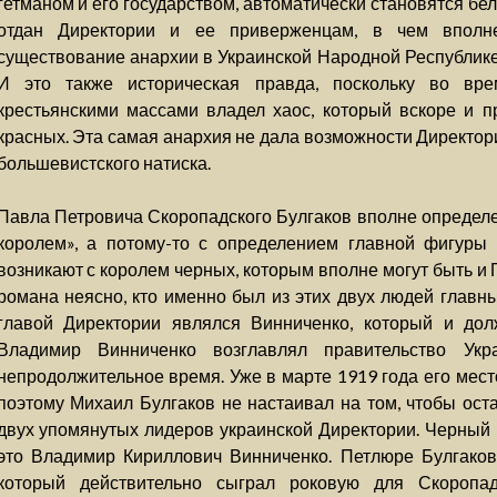
гетманом и его государством, автоматически становятся б
отдан Директории и ее приверженцам, в чем вполн
существование анархии в Украинской Народной Республике 
И это также историческая правда, поскольку во вре
крестьянскими массами владел хаос, который вскоре и п
красных. Эта самая анархия не дала возможности Директор
большевистского натиска.
Павла Петровича Скоропадского Булгаков вполне определ
королем», а потому-то с определением главной фигуры
возникают с королем черных, которым вполне могут быть и 
романа неясно, кто именно был из этих двух людей главны
главой Директории являлся Винниченко, который и до
Владимир Винниченко возглавлял правительство Укр
непродолжительное время. Уже в марте 1919 года его мес
поэтому Михаил Булгаков не настаивал на том, чтобы ост
двух упомянутых лидеров украинской Директории. Черный
это Владимир Кириллович Винниченко. Петлюре Булгаков 
который действительно сыграл роковую для Скоропад