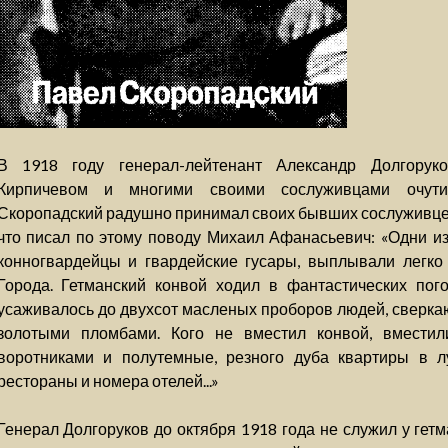
В 1918 году генерал-лейтенант Александр Долгорук
Кирпичевом и многими своими сослуживцами очути
Скоропадский радушно принимал своих бывших сослуживцев
что писал по этому поводу Михаил Афанасьевич: «Одни из
конногвардейцы и гвардейские гусары, выплывали легко
Города. Гетманский конвой ходил в фантастических пого
усаживалось до двухсот масленых проборов людей, сверк
золотыми пломбами. Кого не вместил конвой, вмести
воротниками и полутемные, резного дуба квартиры в л
рестораны и номера отелей...»
Генерал Долгоруков до октября 1918 года не служил у гет