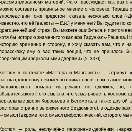
«рассматриванием» материй, Фагот рассуждает как раз
о 
можно составить правильное мнение о человеке. Тирада 
впоследствии тоже предстоит сказать несколько слов («До
известно, что её [валюты —
Е.И.
] у меня нет? Вы судите по к
драгоценнейший страж! Вы можете ошибиться, и притом ве
хотя бы историю знаменитого калифа Гарун-аль-Рашида. Но
историю временно в сторону, я хочу сказать вам, что я 
порасскажу ему о вас таких вещей, что не пришлось б
сверкающими зеркальными дверями» (5: 337)).
Костюм в контексте «Мастера и Маргариты» — атрибут не
рассказ, к костюму неизменно внимателен; то же самое мож
булгаковского романа «встречают по одёжке», но, к
обывательского (того смысла, что усматривает в костюме 
зеркальные двери Коровьева и Бегемота, а также другой 
ресторан странно выряженного Бездомного), в одежде зак
— смысл (а кроме того, смысл мифологический, которого мы к
Костюм — роль, неслучайно персонажи-двойники «наря