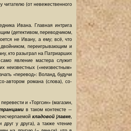
у читателю (от невежественного
едника Ивана. Главная интрига
щим (детективом, переводчиком,
ется не Ивану, а ему; всё, что
 двойником, переигрывающим и
ну, кто разыграл на Патриарших
 само явление мастера служит
их неизвестных («неизвестным»
ачать «перевод»: Воланд, будучи
со-автором романа (слова), со-
 перевести и «Торгсин» (магазин,
странцами
в таком контексте —
еисчерпаемой
кладовой [лавке,
 друг у друга), а также чтение
ен на другую (~ деньги), что в