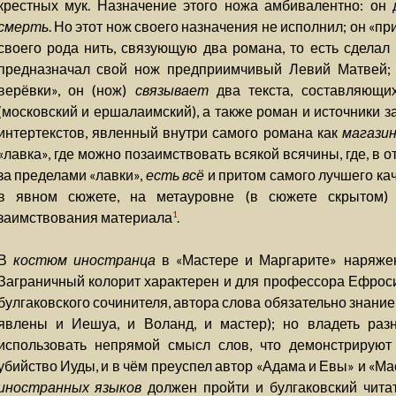
крестных мук. Назначение этого ножа амбивалентно: он
смерть
. Но этот нож своего назначения не исполнил; он «пр
своего рода нить, связующую два романа, то есть сделал 
предназначал свой нож предприимчивый Левий Матвей; 
верёвки», он (нож)
связывает
два текста, составляющи
(московский и ершалаимский), а также роман и источники 
интертекстов, явленный внутри самого романа как
магазин
«лавка», где можно позаимствовать всякой всячины, где, в 
за пределами «лавки»,
есть всё
и притом самого лучшего каче
в явном сюжете, на метауровне (в сюжете скрытом) 
заимствования материала
.
1
В
костюм иностранца
в «Мастере и Маргарите» наряжен 
Заграничный колорит характерен и для профессора Ефроси
булгаковского сочинителя, автора слова обязательно знани
явлены и Иешуа, и Воланд, и мастер); но владеть ра
использовать непрямой смысл слов, что демонстрируют
убийство Иуды, и в чём преуспел автор «Адама и Евы» и «М
иностранных языков
должен пройти и булгаковский читат