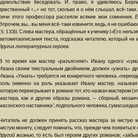
удовольствие беседовать. И, право, я удивляюсь Берли
девственный <...> но тот, сколько я о нём слышал, всё-таки
речи этого профессора рассеяли всякие мои сомнения.
Е
Впрочем, вы... вы меня всё-таки извините, ведь, я не ошиба
(5: 133)). Слова мастера, обращённые к ученику («Его нельзя
автометаописания текста, подсказка читателю, который не 
других литературных героев
.
В то время как мастер «разъясняет» Ивану одного «сум
Ивана своим текстуальным двойником, должен «узнать» дру
Ивана. «Узнать» требуется не конкретного человека, «переод
роль (именно на роль указывает Ивану мастер, называя 
которую переигрывает в романе тот, кто назван мастером (эт
мастера, как и другие образы романа, — сборный, мозаи
масонского наставника
, подпольного человека, сумасшедшего
3
Читатель не должен принять рассказ мастера за чистую м
чистую монету, следует помнить, что, прежде чем появиться
другой жизнью
, то есть был героем других романов; «забы