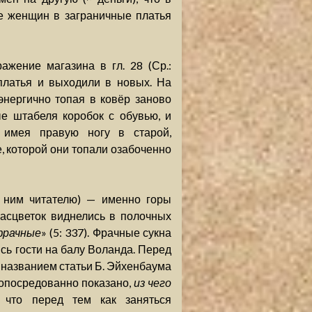
е женщин в заграничные платья
жение магазина в гл. 28 (Ср.:
платья и выходили в новых. На
энергично топая в ковёр заново
ые штабеля коробок с обувью, и
, имея правую ногу в старой,
, которой они топали озабоченно
с ним читателю) — именно горы
расцветок виднелись в полочных
фрачные
» (5: 337). Фрачные сукна
сь гости на балу Воланда. Перед
 с названием статьи Б. Эйхенбаума
 опосредованно показано,
из чего
, что перед тем как заняться