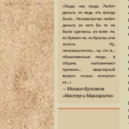
«Люди, как люди. Любят
деньги, но ведь это всегда
было… Человечество любит
деньги, из чего бы те ни
были сделаны, из кожи ли,
из бумаги ли, из бронзы или
золота. Ну,
легкомысленны… ну, что ж…
обыкновенные люди… в
общем, напоминают
прежних… квартирный
вопрос только испортил
их…»
—
Михаил Булгаков
«Мастер и Маргарита»