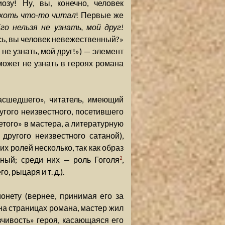
озу! Ну, вы, конечно, человек
хоть что-то читал
! Первые же
го нельзя не узнать, мой друг!
юсь, вы человек невежественный?»
 не узнать, мой друг!») — элемент
может не узнать в героях романа
асшедшего», читатель, имеющий
гого неизвестного, посетившего
етого» в мастера, а литературную
другого неизвестного сатаной),
их ролей несколько, так как образ
чный; среди них — роль Гоголя
,
2
, рыцаря и т. д.).
онету (вернее, принимая его за
 на страницах романа, мастер жил
вчивость» героя, касающаяся его