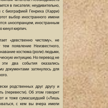
ается в писателя; неудивительно,
 с биографией Генриха (Харри)
этот выбор иностранного имени
ится
иностранцем
, иностранным
о кинул кирпич.
тает «девственно чистому», не
 тем появление Неизвестного,
знавание костюма (роли) людьми,
дческую
интуицию. Но перевод не
 эти два события оказались
ми
документами затянулось для
ого.
чески родственных друг другу и
ь (перевести). Об этом говорит
лот и тоже сумасшедший («Лишь
ываться, с кем вы вчера имели