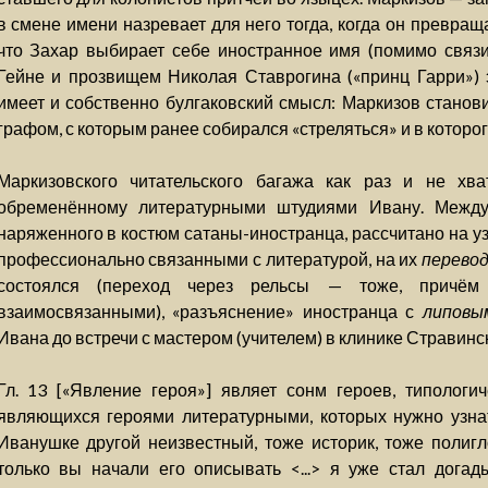
в смене имени назревает для него тогда, когда он превращ
что Захар выбирает себе иностранное имя (помимо связи
Гейне и прозвищем Николая Ставрогина («принц Гарри») 
имеет и собственно булгаковский смысл: Маркизов станов
графом, с которым ранее собирался «стреляться» и в которог
Маркизовского читательского багажа как раз и не хва
обременённому литературными штудиями Ивану. Между
наряженного в костюм сатаны-иностранца, рассчитано на у
профессионально связанными с литературой, на их
перево
состоялся (переход через рельсы — тоже, причём
взаимосвязанными), «разъяснение» иностранца с
липовы
Ивана до встречи с мастером (учителем) в клинике Стравинск
Гл. 13 [«Явление героя»] являет сонм героев, типологи
являющихся героями литературными, которых нужно узнат
Иванушке другой неизвестный, тоже историк, тоже полиг
только вы начали его описывать <...> я уже стал догад