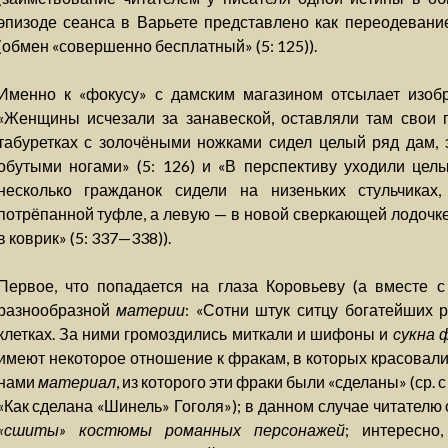
эпизоде сеанса в Варьете представлено как переодевани
(обмен «совершенно бесплатный» (5: 125)).
Именно к «фокусу» с дамским магазином отсылает изобра
«Женщины исчезали за занавеской, оставляли там свои 
табуретках с золочёными ножками сидел целый ряд дам, 
обутыми ногами» (5: 126) и «В перспективу уходили цел
несколько гражданок сидели на низеньких стульчиках
потрёпанной туфле, а левую — в новой сверкающей лодочке
в коврик» (5: 337—338)).
Первое, что попадается на глаза Коровьеву (а вместе 
разнообразной
материи
: «Сотни штук ситцу богатейших 
клетках. За ними громоздились миткали и шифоны и
сукна 
имеют некоторое отношение к фракам, в которых красовали
нами
материал
, из которого эти фраки были «сделаны» (ср.
«Как сделана «Шинель» Гоголя»); в данном случае читателю
«сшиты» костюмы романных персонажей
; интересно