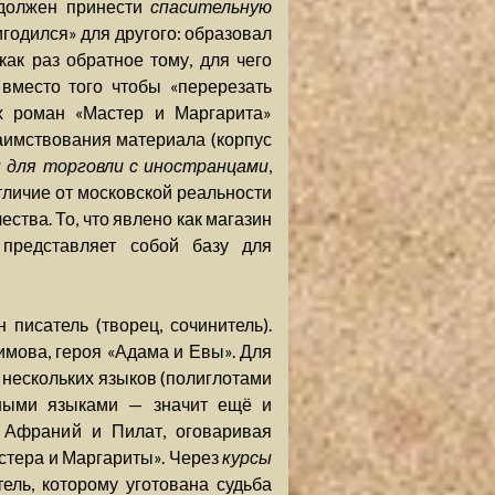
 должен принести
спасительную
игодился» для другого: образовал
как раз обратное тому, для чего
вместо того чтобы «перерезать
х роман «Мастер и Маргарита»
заимствования материала (корпус
 для торговли с иностранцами
,
отличие от московской реальности
ства. То, что явлено как магазин
представляет собой базу для
писатель (творец, сочинитель).
мова, героя «Адама и Евы». Для
е нескольких языков (полиглотами
зными языками — значит ещё и
 Афраний и Пилат, оговаривая
астера и Маргариты». Через
курсы
ель, которому уготована судьба