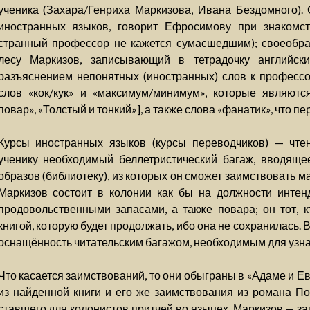
ученика (Захара/Генриха Маркизова, Ивана Бездомного). О
иностранных языков, говорит Ефросимову при знакомст
странный профессор не кажется сумасшедшим); своеобра
лесу Маркизов, записывающий в тетрадочку английс
разъяснением непонятных (иностранных) слов к профессор
слов «кок/кук» и «максимум/минимум», которые являются
повар», «Толстый и тонкий»], а также слова «фанатик», что п
Курсы иностранных языков (курсы переводчиков) — чте
ученику необходимый беллетристический багаж, вводяще
образов (библиотеку), из которых он сможет заимствовать м
Маркизов состоит в колонии как бы на должности интен
продовольственными запасами, а также повара; он тот, к
книгой, которую будет продолжать, ибо она не сохранилась
оснащённость читательским багажом, необходимым для узн
Что касается заимствований, то они обыграны в «Адаме и Е
из найденной книги и его же заимствования из романа По
ставшего для колонистов притчей во языцех. Маркизов — з