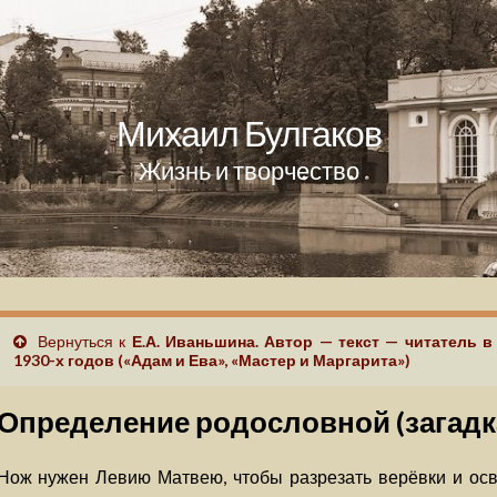
Михаил Булгаков
Жизнь и творчество
Вернуться к
Е.А. Иваньшина. Автор — текст — читатель 
1930-х годов («Адам и Ева», «Мастер и Маргарита»)
Определение родословной (загадк
Нож нужен Левию Матвею, чтобы разрезать верёвки и осв