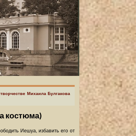
в творчестве Михаила Булгакова
а костюма)
ободить Иешуа, избавить его от