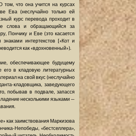
 том, что она учится на курсах
ве Ева (неслучайно только ей
зный курс перевода проходит в
кие слова и обращающийся за
у, Пончику и Еве (это касается
 знаками интертекстов [«Кот и
ереводится как «вдохновенный»).
ние, обеспечивающее будущему
е его в кладовую литературных
атериал на свой вкус (неслучайно
данта-кладовщика, заведующего
то, побывав в подвале, запасся
. Владение несколькими языками —
авания.
ве» как заимствования Маркизова
нчика-Непобеды, «бестселлера»,
апойный читатель. Необходимость