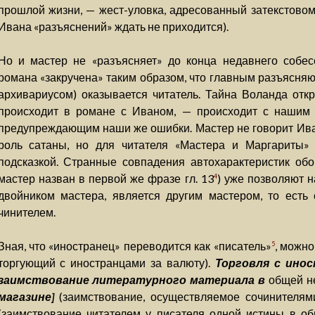
прошлой жизни, — жест-уловка, адресованный затекстовом
Ивана «разъяснений» ждать не приходится).
Но и мастер не «разъясняет» до конца недавнего собес
романа «закручена» таким образом, что главным разъясняю
архивариусом) оказывается читатель. Тайна Воланда откро
происходит в романе с Иваном, — происходит с нашим
предупреждающим наши же ошибки. Мастер не говорит Ива
роль сатаны, но для читателя «Мастера и Маргариты»
подсказкой. Странные совпадения автохарактеристик обо
мастер назван в первой же фразе гл. 13
) уже позволяют н
4
двойником мастера, является другим мастером, то есть 
чинителем.
Зная, что «иностранец» переводится как «писатель»
, можно
5
торгующий с иностранцами за валюту).
Торговля с ино
заимствование литературного материала в
общей н
магазине]
(заимствование, осуществляемое сочинителями
(заимствование читателем у писателя одной истины в обм