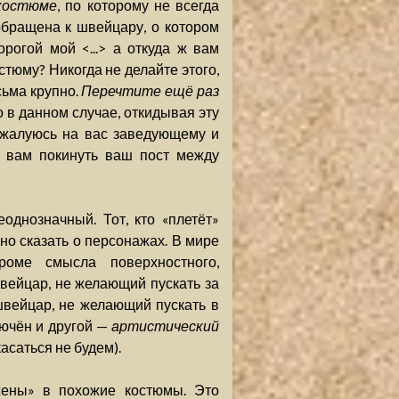
костюме
, по которому не всегда
обращена к швейцару, о котором
рогой мой <...> а откуда ж вам
остюму? Никогда не делайте этого,
сьма крупно.
Перечтите ещё раз
 в данном случае, откидывая эту
нажалуюсь на вас заведующему и
ы вам покинуть ваш пост между
однозначный. Тот, кто «плетёт»
но сказать о персонажах. В мире
роме смысла поверхностного,
швейцар, не желающий пускать за
швейцар, не желающий пускать в
лючён и другой —
артистический
асаться не будем).
жены» в похожие костюмы. Это