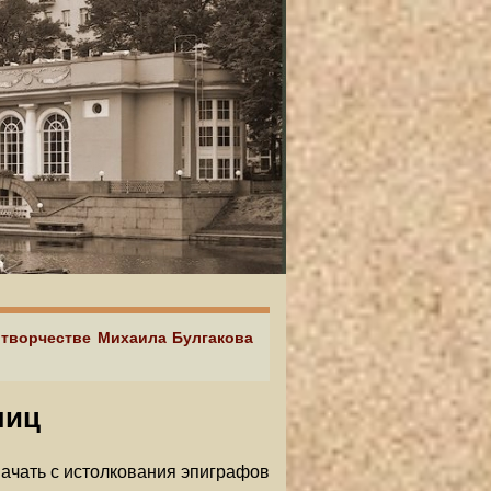
в творчестве Михаила Булгакова
лиц
начать с истолкования эпиграфов