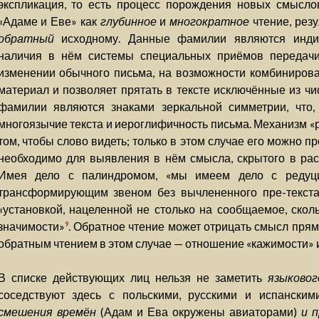
экспликация, то есть процесс порождения новых смыслов
«Адаме и Еве» как
глубинное
и
многократное
чтение, резу
обратный
исходному. Данные фамилии являются индик
наличия в нём системы специальных приёмов передачи
изменении обычного письма, на возможности комбинирова
материал и позволяет прятать в тексте исключённые из чи
фамилии являются знаками зеркальной симметрии, что,
многоязычие текста и иероглифичность письма. Механизм «
том, чтобы слово видеть; только в этом случае его можно п
необходимо для выявления в нём смысла, скрытого в рас
Имея дело с палиндромом, «мы имеем дело с редуци
трансформирующим звеном без вычлененного пре-текста
«установкой, нацеленной не столько на сообщаемое, ско
значимости»
. Обратное чтение может отрицать смысл пря
9
обратным чтением в этом случае — отношение «кажимости» 
В списке действующих лиц нельзя не заметить
языково
соседствуют здесь с польскими, русскими и испанским
смешения времён
(Адам и Ева окружены авиаторами)
и 