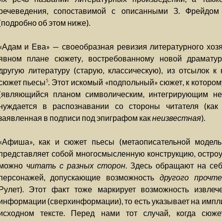
речеведения, сопоставимой с описанными З. Фрейдом
(подробно об этом ниже).
«Адам и Ева» — своеобразная ревизия литературного хозя
явном плане сюжету, востребованному новой драматург
другую литературу (старую, классическую), из отсылок к
сюжет пьесы
. Этот искомый «подпольный» сюжет, к которо
5
(являющийся планом символическим, интегрирующим нес
нуждается в распознавании со стороны читателя (как 
заявленная в подписи под эпиграфом как
неизвестная
).
«Афиша», как и сюжет пьесы (метаописательной модель
представляет собой многосмысленную конструкцию, остроу
можно
читать с разных сторон
. Здесь обращают на се
персонажей, допускающие возможность
другого прочте
Рулет). Этот факт тоже маркирует возможность извлеч
информации (сверхинформации), то есть указывает на импл
исходном тексте. Перед нами тот случай, когда сюже