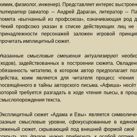
химик, физиолог, инженер). Представляет интерес выстро
литератор
(авиатор — Андрей Дараган, литератор — Па
помета «выгнанный из профсоюза», означивающая род д
Некий профсоюз указан в списке действующих лиц не 
принадлежности персонажей заложен игровой принцип
прочитать имплицитный сюжет.
Указанные
смысловые смешения
актуализируют необхо
(кодов), задействованных в построении сюжета. Овладе
обязанность читателю, в котором автор предполагает по
действа, коим является для читателя процесс чтения т
посвящённого в тайны авторского письма. «Афиша» несёт
которой требуется разгадать в ходе чтения пьесы, в про
смыслопорождения текста.
Эксплицитный сюжет «Адама и Евы» является символичес
разные смысловые уровни,
сфокусированные
в едином 
ряженый сюжет, скрывающий под внешней формой
своё 
открыть это
другое
, нужно прибегнуть к особой оптике