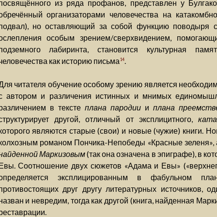
посвящённого из ряда профанов, представлен у Булгак
обречённый организаторами человечества на катакомбн
подвал), но оставляющий за собой функцию поводыря 
ослепления особым зрением/сверхвидением, помогающ
подземного лабиринта, становится культурная памя
человечества как историю письма
.
14
Для читателя обучение особому зрению является необходи
с автором и различения истинных и мнимых единомышле
различением в тексте
плана пародии
и
плана преемств
структурирует другой, отличный от эксплицитного,
ката
которого являются старые (свои) и новые (чужие) книги. Н
колхозным романом Пончика-Непобеды «Красные зеленя»,
найденной Маркизовым
(так она означена в эпиграфе), в ко
Евы. Соотношение двух сюжетов «Адама и Евы» («верхнего»
определяется эксплицированным в фабульном пла
противостоящих друг другу литературных источников, од
назван и невредим, тогда как другой (книга, найденная Мар
реставрации.