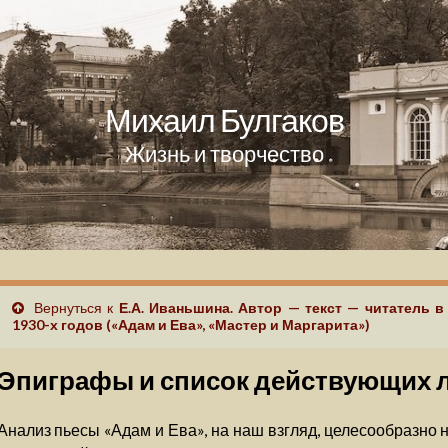
Михаил Булгаков
Жизнь и творчество
Вернуться к
Е.А. Иваньшина. Автор — текст — читатель 
1930-х годов («Адам и Ева», «Мастер и Маргарита»)
Эпиграфы и список действующих 
Анализ пьесы «Адам и Ева», на наш взгляд, целесообразно 