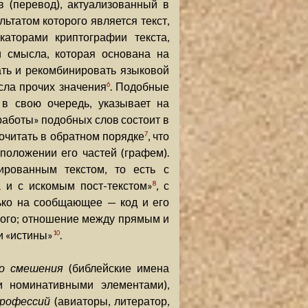
 (перевод), актуализованный в
льтатом которого является текст,
аторами криптографии текста,
 смысла, которая основана на
ть и рекомбинировать языковой
сла прочих значения
. Подобные
6
 в свою очередь, указывает на
работы» подобных слов состоит в
рочитать в обратном порядке
, что
7
положении его частей (графем).
рованным текстом, то есть с
 и с искомым пост-текстом»
, с
8
лько на сообщающее — код и его
мого; отношение между прямым и
и «истины»
.
10
го смешения
(библейские имена
и номинативными элементами),
профессий
(авиаторы, литератор,