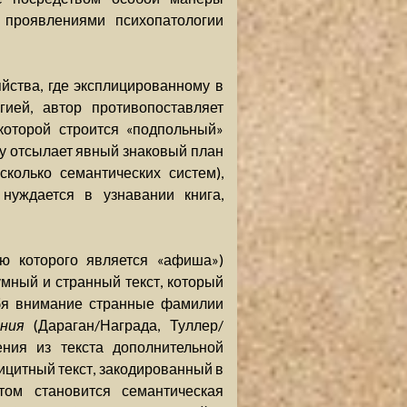
 проявлениями психопатологии
йства, где эксплицированному в
ией, автор противопоставляет
 которой строится «подпольный»
му отсылает явный знаковый план
колько семантических систем),
нуждается в узнавании книга,
ю которого является «афиша»)
мный и странный текст, который
бя внимание странные фамилии
ния
(Дараган/Награда, Туллер/
ения из текста дополнительной
ицитный текст, закодированный в
том становится семантическая