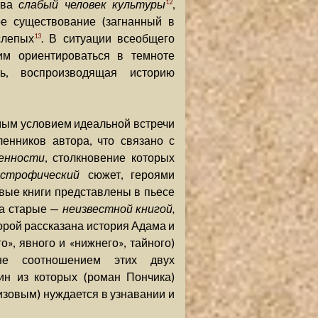
ова
слабый человек культуры
,
12
ое существование (загнанный в
слепых
. В ситуации всеобщего
13
им ориентироваться в темноте
ть, воспроизводящая историю
мым условием идеальной встречи
нников автора, что связано с
енности
, столкновение которых
строфический
сюжет, героями
овые книги представлены в пьесе
 а старые —
неизвестной книгой,
торой рассказана история Адама и
, явного и «нижнего», тайного)
не соотношением этих двух
ин из которых (роман Пончика)
кизовым) нуждается в узнавании и