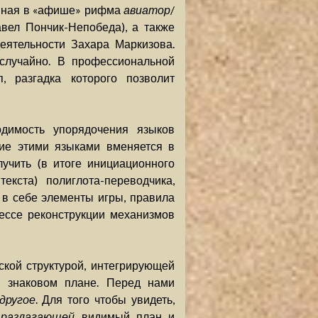
енная в «афише» рифма
авиатор
/
вел Пончик-Непобеда), а также
еятельности Захара Маркизова.
случайно. В профессиональной
, разгадка которого позволит
димость упорядочения языков
ние этими языками вменяется в
лучить (в итоге инициационного
екста) полиглота-переводчика,
 в себе элементы игры, правила
цессе реконструкции механизмов
кой структурой, интегрирующей
знаковом плане. Перед нами
другое
. Для того чтобы увидеть,
,
разлагающей
видимый план и