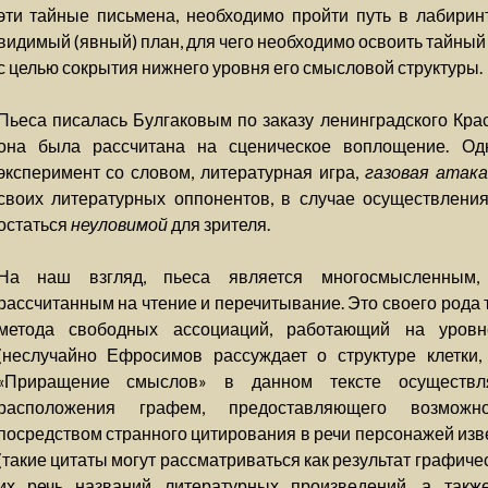
эти тайные письмена, необходимо пройти путь в лабиринте
видимый (явный) план, для чего необходимо освоить тайный
с целью сокрытия нижнего уровня его смысловой структуры.
Пьеса писалась Булгаковым по заказу ленинградского Красн
она была рассчитана на сценическое воплощение. Од
эксперимент со словом, литературная игра,
газовая атака
своих литературных оппонентов, в случае осуществлени
остаться
неуловимой
для зрителя.
На наш взгляд, пьеса является многосмысленным, 
рассчитанным на чтение и перечитывание. Это своего рода 
метода свободных ассоциаций, работающий на уровне
(неслучайно Ефросимов рассуждает о структуре клетки, 
«Приращение смыслов» в данном тексте осуществля
расположения графем, предоставляющего возможн
посредством странного цитирования в речи персонажей изв
(такие цитаты могут рассматриваться как результат графич
их речь названий литературных произведений, а так