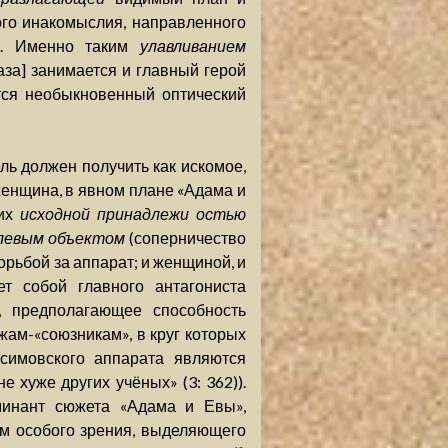
го инакомыслия, направленного
). Именно таким
улавливанием
аза] занимается и главный герой
тся необыкновенный оптический
ель должен получить как искомое,
 женщина, в явном плане «Адама и
 их
исходной принадлежи остью
левым объектом
(соперничество
орьбой за аппарат; и женщиной, и
ет собой главного антагониста
, предполагающее способность
жам-«союзникам», в круг которых
симовского аппарата являются
е хуже других учёных» (3: 362)).
минант сюжета «Адама и Евы»,
ем особого зрения, выделяющего