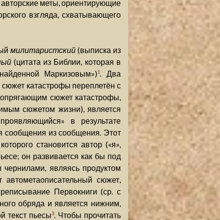
 авторские меты, ориентирующие
орского взгляда, схватывающего
мый
милитаристский
(выписка из
ный
(цитата из Библии, которая в
 найденной Маркизовым»)
. Два
1
е сюжет катастрофы переплетён с
сопрягающим сюжет катастрофы,
имым сюжетом жизни), является
проявляющийся» в результате
ия сообщения из сообщения. Этот
оторого становится автор («я»,
ьесе; он развивается как бы под
 чернилами, являясь продуктом
 автометаописательный сюжет,
реписывание Первокниги (ср. с
ного обряда и является нижним,
й текст пьесы
. Чтобы прочитать
3