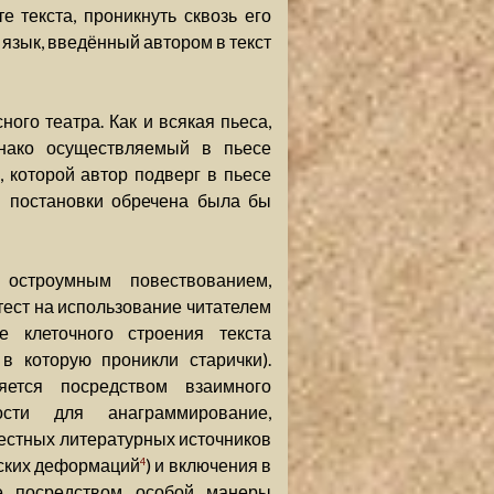
 текста, проникнуть сквозь его
 язык, введённый автором в текст
ого театра. Как и всякая пьеса,
нако осуществляемый в пьесе
, которой автор подверг в пьесе
я постановки обречена была бы
остроумным повествованием,
тест на использование читателем
 клеточного строения текста
в которую проникли старички).
ется посредством взаимного
ости для анаграммирование,
естных литературных источников
еских деформаций
) и включения в
4
же посредством особой манеры