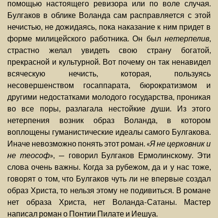
помощью настоящего ревизора или по воле случая.
Булгаков в облике Воланда сам расправляется с этой
нечистью, не дожидаясь, пока наказание к ним придет в
форме милицейского работника. Он был
нетерпелив
,
страстно желал увидеть свою страну богатой,
прекрасной и культурной. Вот почему он так ненавидел
всяческую нечисть, которая, пользуясь
несовершенством госаппарата, бюрократизмом и
другими недостатками молодого государства, проникая
во все поры, разлагала нестойкие души. Из этого
нетерпения возник образ Воланда, в котором
воплощены гуманистические идеалы самого Булгакова.
Иначе невозможно понять этот роман. «
Я не церковник и
не теософ
», — говорил Булгаков Ермолинскому. Эти
слова очень важны. Когда за рубежом, да и у нас тоже,
говорят о том, что Булгаков чуть ли не впервые создал
образ Христа, то нельзя этому не подивиться. В романе
нет образа Христа, нет Воланда-Сатаны. Мастер
написал роман о Понтии Пилате и Иешуа.