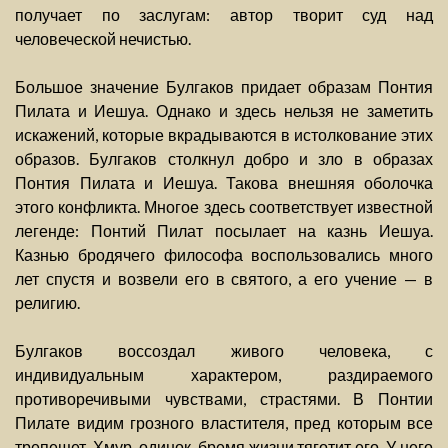
получает по заслугам: автор творит суд над
человеческой нечистью.
Большое значение Булгаков придает образам Понтия
Пилата и Иешуа. Однако и здесь нельзя не заметить
искажений, которые вкрадываются в истолкование этих
образов. Булгаков столкнул добро и зло в образах
Понтия Пилата и Иешуа. Такова внешняя оболочка
этого конфликта. Многое здесь соответствует известной
легенде: Понтий Пилат посылает на казнь Иешуа.
Казнью бродячего философа воспользовались много
лет спустя и возвели его в святого, а его учение — в
религию.
Булгаков воссоздал живого человека, с
индивидуальным характером, раздираемого
противоречивыми чувствами, страстями. В Понтии
Пилате видим грозного властителя, пред которым все
трепещет. Хмур, одинок, бремя жизни тяготит его. У него