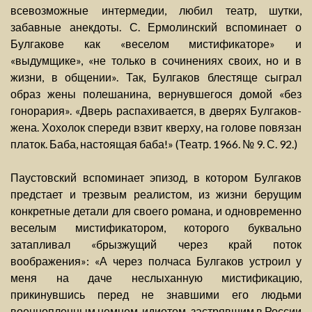
всевозможные интермедии, любил театр, шутки,
забавные анекдоты. С. Ермолинский вспоминает о
Булгакове как «веселом мистификаторе» и
«выдумщике», «не только в сочинениях своих, но и в
жизни, в общении». Так, Булгаков блестяще сыграл
образ жены полешанина, вернувшегося домой «без
гонорария». «Дверь распахивается, в дверях Булгаков-
жена. Хохолок спереди взвит кверху, на голове повязан
платок. Баба, настоящая баба!» (Театр. 1966. № 9. С. 92.)
Паустовский вспоминает эпизод, в котором Булгаков
предстает и трезвым реалистом, из жизни берущим
конкретные детали для своего романа, и одновременно
веселым мистификатором, которого буквально
затапливал «брызжущий через край поток
воображения»: «А через полчаса Булгаков устроил у
меня на даче неслыханную мистификацию,
прикинувшись перед не знавшими его людьми
военнопленным немцем, идиотом, застрявшим в России