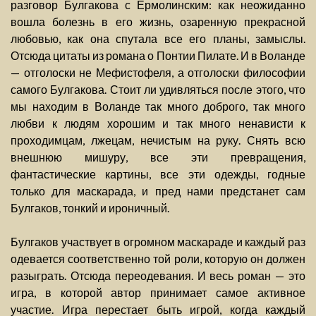
разговор Булгакова с Ермолинским: как неожиданно
вошла болезнь в его жизнь, озаренную прекрасной
любовью, как она спутала все его планы, замыслы.
Отсюда цитаты из романа о Понтии Пилате. И в Воланде
— отголоски не Мефистофеля, а отголоски философии
самого Булгакова. Стоит ли удивляться после этого, что
мы находим в Воланде так много доброго, так много
любви к людям хорошим и так много ненависти к
проходимцам, лжецам, нечистым на руку. Снять всю
внешнюю мишуру, все эти превращения,
фантастические картины, все эти одежды, годные
только для маскарада, и пред нами предстанет сам
Булгаков, тонкий и ироничный.
Булгаков участвует в огромном маскараде и каждый раз
одевается соответственно той роли, которую он должен
разыграть. Отсюда переодевания. И весь роман — это
игра, в которой автор принимает самое активное
участие. Игра перестает быть игрой, когда каждый