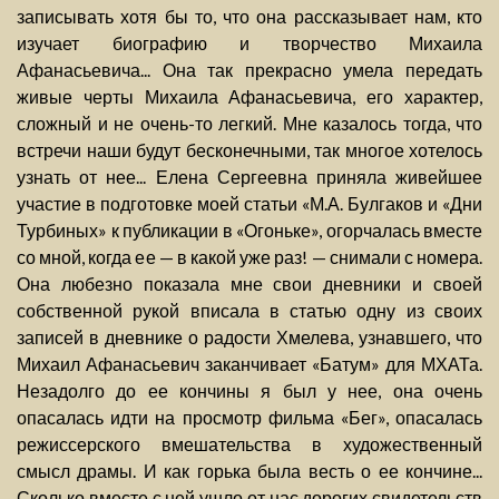
записывать хотя бы то, что она рассказывает нам, кто
изучает биографию и творчество Михаила
Афанасьевича... Она так прекрасно умела передать
живые черты Михаила Афанасьевича, его характер,
сложный и не очень-то легкий. Мне казалось тогда, что
встречи наши будут бесконечными, так многое хотелось
узнать от нее... Елена Сергеевна приняла живейшее
участие в подготовке моей статьи «М.А. Булгаков и «Дни
Турбиных» к публикации в «Огоньке», огорчалась вместе
со мной, когда ее — в какой уже раз! — снимали с номера.
Она любезно показала мне свои дневники и своей
собственной рукой вписала в статью одну из своих
записей в дневнике о радости Хмелева, узнавшего, что
Михаил Афанасьевич заканчивает «Батум» для МХАТа.
Незадолго до ее кончины я был у нее, она очень
опасалась идти на просмотр фильма «Бег», опасалась
режиссерского вмешательства в художественный
смысл драмы. И как горька была весть о ее кончине...
Сколько вместе с ней ушло от нас дорогих свидетельств