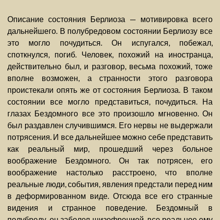
Описание состояния Берлиоза — мотивировка всего
дальнейшего. В полубредовом состоянии Берлиозу все
это могло почудиться. Он испугался, побежал,
споткнулся, погиб. Человек, похожий на иностранца,
действительно был, и разговор, весьма похожий, тоже
вполне возможен, а странности этого разговора
проистекали опять же от состояния Берлиоза. В таком
состоянии все могло представиться, почудиться. На
глазах Бездомного все это произошло мгновенно. Он
был раздавлен случившимся. Его нервы не выдержали
потрясения. И все дальнейшее можно себе представить
как реальный мир, прошедший через больное
воображение Бездомного. Он так потрясен, его
воображение настолько расстроено, что вполне
реальные люди, события, явления предстали перед ним
в деформированном виде. Отсюда все его странные
видения и странное поведение. Бездомный в
полубреду, он заболел шизофренией, все реальное ему