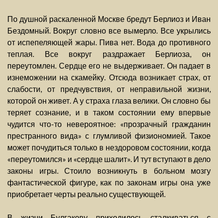
По душной раскаленной Москве бредут Берлиоз и Иван
Бездомный. Вокруг словно все вымерло. Все укрылись
от испепеляющей жары. Пива нет. Вода до противного
теплая. Все вокруг раздражает Берлиоза, он
переутомлен. Сердце его не выдерживает. Он падает в
изнеможении на скамейку. Отсюда возникает страх, от
слабости, от предчувствия, от неправильной жизни,
которой он живет. А у страха глаза велики. Он словно бы
теряет сознание, и в таком состоянии ему впервые
чудится что-то невероятное: «прозрачный гражданин
престранного вида» с глумливой физиономией. Такое
может почудиться только в нездоровом состоянии, когда
«переутомился» и «сердце шалит». И тут вступают в дело
законы игры. Стоило возникнуть в больном мозгу
фантастической фигуре, как по законам игры она уже
приобретает черты реально существующей.
В жизни Булгакову приходилось сталкиваться с