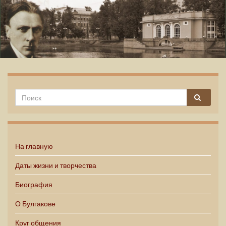
Михаил Булгаков
На главную
Даты жизни и творчества
Биография
О Булгакове
Круг общения