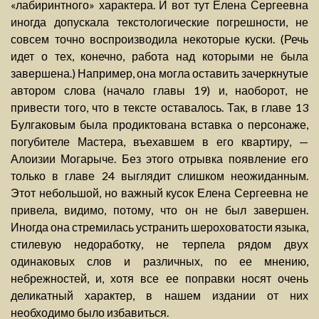
«лабиринтного» характера. И вот тут Елена Сергеевна
иногда допускала текстологические погрешности, не
совсем точно воспроизводила некоторые куски. (Речь
идет о тех, конечно, работа над которыми не была
завершена.) Например, она могла оставить зачеркнутые
автором слова (начало главы 19) и, наоборот, не
привести того, что в тексте оставалось. Так, в главе 13
Булгаковым была продиктована вставка о персонаже,
погубителе Мастера, въехавшем в его квартиру, —
Алоизии Могарыче. Без этого отрывка появление его
только в главе 24 выглядит слишком неожиданным.
Этот небольшой, но важный кусок Елена Сергеевна не
привела, видимо, потому, что он не был завершен.
Иногда она стремилась устранить шероховатости языка,
стилевую недоработку, не терпела рядом двух
одинаковых слов и различных, по ее мнению,
небрежностей, и, хотя все ее поправки носят очень
деликатный характер, в нашем издании от них
необходимо было избавиться.