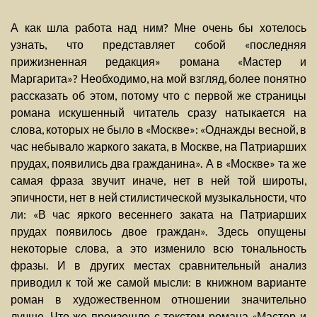
А как шла работа над ним? Мне очень бы хотелось
узнать, что представляет собой «последняя
прижизненная редакция» романа «Мастер и
Маргарита»? Необходимо, на мой взгляд, более понятно
рассказать об этом, потому что с первой же страницы
романа искушенный читатель сразу натыкается на
слова, которых не было в «Москве»: «Однажды весной, в
час небывало жаркого заката, в Москве, на Патриарших
прудах, появились два гражданина». А в «Москве» та же
самая фраза звучит иначе, нет в ней той широты,
эпичности, нет в ней стилистической музыкальности, что
ли: «В час яркого весеннего заката на Патриарших
прудах появилось двое граждан». Здесь опущены
некоторые слова, а это изменило всю тональность
фразы. И в других местах сравнительный анализ
приводил к той же самой мысли: в книжном варианте
роман в художественном отношении значительно
лучше. Что же произошло с текстом романа «Мастер и