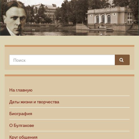
Михаил Булгаков
На главную
Даты жизни и творчества
Биография
О Булгакове
Круг общения