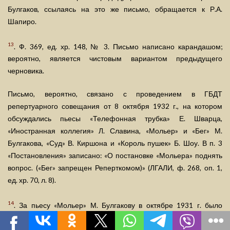
Булгаков, ссылаясь на это же письмо, обращается к Р.А.
Шапиро.
13
. Ф. 369, ед. хр. 148, № 3. Письмо написано карандашом;
вероятно, является чистовым вариантом предыдущего
черновика.
Письмо, вероятно, связано с проведением в ГБДТ
репертуарного совещания от 8 октября 1932 г., на котором
обсуждались пьесы «Телефонная трубка» Е. Шварца,
«Иностранная коллегия» Л. Славина, «Мольер» и «Бег» М.
Булгакова, «Суд» В. Киршона и «Король пушек» Б. Шоу. В п. 3
«Постановления» записано: «О постановке «Мольера» поднять
вопрос. («Бег» запрещен Реперткомом)» (ЛГАЛИ, ф. 268, оп. 1,
ед. хр. 70, л. 8).
14
. За пьесу «Мольер» М. Булгакову в октябре 1931 г. было
выслано 1200 р. (см.: ЛГАЛИ, ф. 268, оп. 1, ед. хр. 63, л. 1, 5).