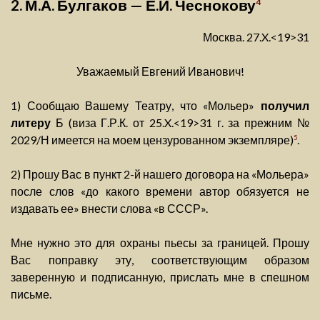
2. М.А. Булгаков — Е.И. Чеснокову
4
Москва. 27.X.<19>31
Уважаемый Евгений Иванович!
1) Сообщаю Вашему Театру, что «Мольер»
получил
литеру
Б (виза Г.Р.К. от 25.X.<19>31 г. за прежним №
2029/Н имеется на моем цензурованном экземпляре)
.
5
2) Прошу Вас в пункт 2-й нашего договора на «Мольера»
после слов «до какого времени автор обязуется не
издавать ее» внести слова «в СССР».
Мне нужно это для охраны пьесы за границей. Прошу
Вас поправку эту, соответствующим образом
заверенную и подписанную, прислать мне в спешном
письме.