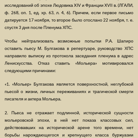
исследований об эпохе Людовика XIV и Франции XVII в. (ЛГАЛИ,
ф. 268, оп. 1, ед. хр. 63, л. 4, 6). Причем, если первое письмо
датируется 17 ноября, то второе было отослано 22 ноября, т. е.
спустя 3 дня после Пленума ХПС.
Чтобы нейтрализовать возможные попытки Р.А. Шапиро
оставить пьесу М. Булгакова в репертуаре, руководство ХПС
направило выписку из протокола заседания пленума в адрес
Ленискусства. Отказ ставить «Мольера» мотивировался
следующими причинами:
«1. «Мольер» Булгакова является поверхностной, неглубокой
пьесой о жизни, личных переживаниях и трагической смерти
писателя и актера Мольера.
2. Пьеса не отражает подлинной, исторической сущности
мольеровской эпохи, в ней нет показа классовых сил,
действовавших на исторической арене того времени, нет
борьбы нарождающегося и крепнущего класса буржуазии