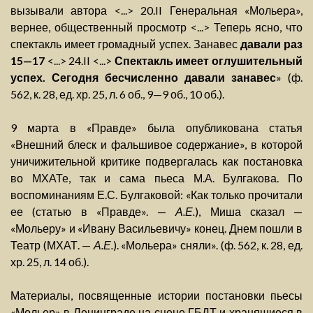
вызывали автора <...> 20.II Генеральная «Мольера»,
вернее, общественный просмотр <...> Теперь ясно, что
спектакль имеет громадный успех. Занавес
давали раз
15—17
<...> 24.II <...>
Спектакль имеет оглушительный
успех. Сегодня бесчисленно давали занавес
» (ф.
562, к. 28, ед. хр. 25, л. 6 об., 9—9 об., 10 об.).
9 марта в «Правде» была опубликована статья
«Внешний блеск и фальшивое содержание», в которой
уничижительной критике подвергалась как постановка
во МХАТе, так и сама пьеса М.А. Булгакова. По
воспоминаниям Е.С. Булгаковой: «Как только прочитали
ее (статью в «Правде». —
А.Е.
), Миша сказал —
«Мольеру» и «Ивану Васильевичу» конец. Днем пошли в
Театр (МХАТ. —
А.Е.
). «Мольера» сняли». (ф. 562, к. 28, ед.
хр. 25, л. 14 об.).
Материалы, посвященные истории постановки пьесы
«Мольер» в Ленинграде на сцене ГБДТ и хранящиеся в