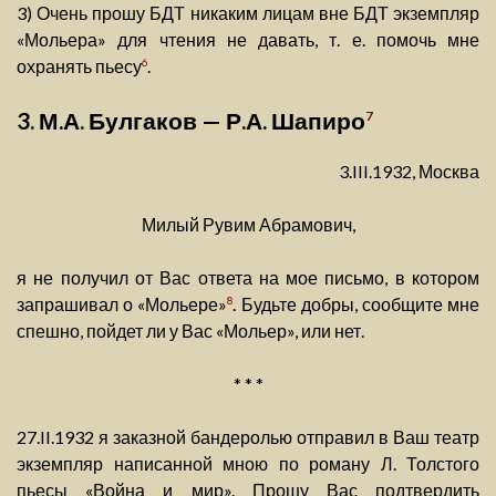
3) Очень прошу БДТ никаким лицам вне БДТ экземпляр
«Мольера» для чтения не давать, т. е. помочь мне
охранять пьесу
.
6
3. М.А. Булгаков — Р.А. Шапиро
7
3.III.1932, Москва
Милый Рувим Абрамович,
я не получил от Вас ответа на мое письмо, в котором
запрашивал о «Мольере»
. Будьте добры, сообщите мне
8
спешно, пойдет ли у Вас «Мольер», или нет.
* * *
27.II.1932 я заказной бандеролью отправил в Ваш театр
экземпляр написанной мною по роману Л. Толстого
пьесы «Война и мир». Прошу Вас подтвердить