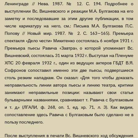
Ленинграде // Нева. 1987. № 12. С. 194. Подробнее о
выступлении Вс. Вишневского и реакции М.А. Булгакова на его
заметку и последовавшие за этим другие публикации, в том
числе карикатуру на него, см.: Письма М.А. Булгакова П.С.
Попову // Новый мир. 1987. № 2. С. 163—165). Премьера
спектакля «Дело чести» Микитенко состоялась 6 ноября 1931 г.
Премьера пьесы Равича «Завтра», о которой упоминает Вс.
Вишневский, состоялась 31 марта 1932 г. Выступая на Пленуме
ХПС 20 февраля 1932 г., один из ведущих актеров ГБДТ В.Я.
Софронов сопоставил именно эти две пьесы, подвергшиеся
столь резким нападкам. Он сказал: «Для того чтобы доказать
неправильность линии автора пьесы и линию театра, критики
занимают неправильные позиции: называют свои статьи
бульварными названиями, сравнивают т. Равича с Булгаковым
и т. д.» (ЛГАЛИ, ф. 268, оп. 1, ед. хр. 71, л. 3). Как видим,
сопоставление здесь Равича с Булгаковым было сделано не в
пользу последнего.
После выступления в печати Вс. Вишневского ход обсуждения