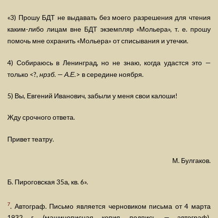
«3) Прошу БДТ не выдавать без моего разрешения для чтения
каким-либо лицам вне БДТ экземпляр «Мольера», т. е. прошу
помочь мне охранить «Мольера» от списывания и утечки.
4) Собираюсь в Ленинград, но не знаю, когда удастся это —
только <?,
нрзб.
—
А.Е.
> в середине ноября.
5) Вы, Евгений Иванович, забыли у меня свои калоши!
Жду срочного ответа.
Привет театру.
М. Булгаков.
Б. Пироговская 35а, кв. 6».
7
. Автограф. Письмо является черновиком письма от 4 марта
1932 г. (машинописная копия, подпись — автограф),