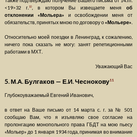
Также подтверждаю получение Вашего письма от 14.III.
<19>32 г.
, в котором Вы извещаете меня
об
10
отклонении «Мольера»
и освобождении меня от
обязательств, принятых мною по договору о
«Мольере»
.
Относительно моей поездки в Ленинград, к сожалению,
ничего пока сказать не могу: занят репетиционными
работами в МХТ.
Уважающий Вас
5. М.А. Булгаков — Е.И. Чеснокову
11
Глубокоуважаемый Евгений Иванович,
в ответ на Ваше письмо от 14 марта с. г. за № 501
сообщаю Вам, что я изъявляю свое согласие на
пролонгацию монопольного права ГБДТ на мою пьесу
«Мольер» до 1 января 1934 года, принимая во внимание