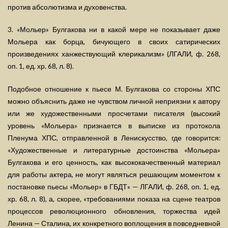
против абсолютизма и духовенства.
3. «Мольер» Булгакова ни в какой мере не показывает даже
Мольера как борца, бичующего в своих сатирических
произведениях ханжествующий клерикализм» (ЛГАЛИ, ф. 268,
оп. 1, ед. хр. 68, л. 8).
Подобное отношение к пьесе М. Булгакова со стороны ХПС
можно объяснить даже не чувством личной неприязни к автору
или же художественными просчетами писателя (высокий
уровень «Мольера» признается в выписке из протокола
Пленума ХПС, отправленной в Ленискусство, где говорится:
«Художественные и литературные достоинства «Мольера»
Булгакова и его ценность, как высококачественный материал
для работы актера, не могут являться решающим моментом к
постановке пьесы «Мольер» в ГБДТ» — ЛГАЛИ, ф. 268, оп. 1, ед.
хр. 68, л. 8), а, скорее, «требованиями показа на сцене театров
процессов революционного обновления, торжества идей
Ленина — Сталина, их конкретного воплощения в повседневной