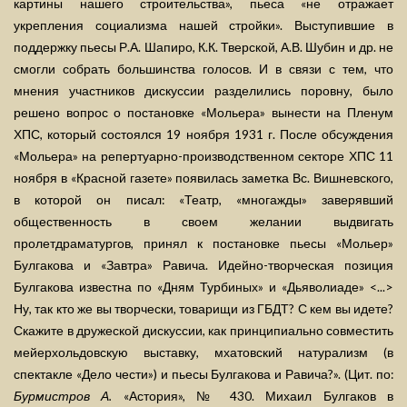
картины нашего строительства», пьеса «не отражает
укрепления социализма нашей стройки». Выступившие в
поддержку пьесы Р.А. Шапиро, К.К. Тверской, А.В. Шубин и др. не
смогли собрать большинства голосов. И в связи с тем, что
мнения участников дискуссии разделились поровну, было
решено вопрос о постановке «Мольера» вынести на Пленум
ХПС, который состоялся 19 ноября 1931 г. После обсуждения
«Мольера» на репертуарно-производственном секторе ХПС 11
ноября в «Красной газете» появилась заметка Вс. Вишневского,
в которой он писал: «Театр, «многажды» заверявший
общественность в своем желании выдвигать
пролетдраматургов, принял к постановке пьесы «Мольер»
Булгакова и «Завтра» Равича. Идейно-творческая позиция
Булгакова известна по «Дням Турбиных» и «Дьяволиаде» <...>
Ну, так кто же вы творчески, товарищи из ГБДТ? С кем вы идете?
Скажите в дружеской дискуссии, как принципиально совместить
мейерхольдовскую выставку, мхатовский натурализм (в
спектакле «Дело чести») и пьесы Булгакова и Равича?». (Цит. по:
Бурмистров А.
«Астория», № 430. Михаил Булгаков в