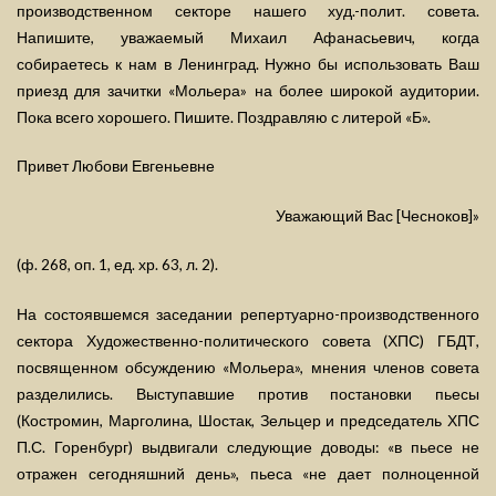
производственном секторе нашего худ.-полит. совета.
Напишите, уважаемый Михаил Афанасьевич, когда
собираетесь к нам в Ленинград. Нужно бы использовать Ваш
приезд для зачитки «Мольера» на более широкой аудитории.
Пока всего хорошего. Пишите. Поздравляю с литерой «Б».
Привет Любови Евгеньевне
Уважающий Вас [Чесноков]»
(ф. 268, оп. 1, ед. хр. 63, л. 2).
На состоявшемся заседании репертуарно-производственного
сектора Художественно-политического совета (ХПС) ГБДТ,
посвященном обсуждению «Мольера», мнения членов совета
разделились. Выступавшие против постановки пьесы
(Костромин, Марголина, Шостак, Зельцер и председатель ХПС
П.С. Горенбург) выдвигали следующие доводы: «в пьесе не
отражен сегодняшний день», пьеса «не дает полноценной