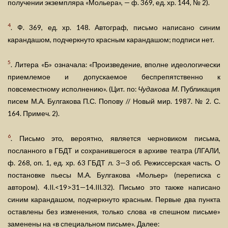
получении экземпляра «Мольера», — ф. 369, ед. хр. 144, № 2).
4
. Ф. 369, ед. хр. 148. Автограф, письмо написано синим
карандашом, подчеркнуто красным карандашом; подписи нет.
5
. Литера «Б» означала: «Произведение, вполне идеологически
приемлемое и допускаемое беспрепятственно к
повсеместному исполнению». (Цит. по:
Чудакова М.
Публикация
писем М.А. Булгакова П.С. Попову // Новый мир. 1987. № 2. С.
164. Примеч. 2).
6
. Письмо это, вероятно, является черновиком письма,
посланного в ГБДТ и сохранившегося в архиве театра (ЛГАЛИ,
ф. 268, оп. 1, ед. хр. 63 ГБДТ л. 3—3 об. Режиссерская часть. О
постановке пьесы М.А. Булгакова «Мольер» (переписка с
автором). 4.II.<19>31—14.III.32). Письмо это также написано
синим карандашом, подчеркнуто красным. Первые два пункта
оставлены без изменения, только слова «в спешном письме»
заменены на «в специальном письме». Далее: