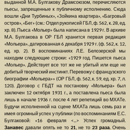
выданной М.А. Булгакову Драмсоюзом, перечисляются
пьесы, запрещенные к публичному исполнению. Сюда
вошли «Дни Турбиных», «Зойкина квартира», «Багровый
остров», «Бег» (см.: Отдел рукописей ГБЛ, ф. 562, к. 28, ед.
хр. 8). Пьеса «Мольер» была написана в 1929 г. В архиве
М.А. Булгакова в ОР ГБЛ хранится первая редакция
«Мольера», датированная 6 декабря 1929 г. (ф. 562, к. 12,
ед. хр. 2). В воспоминаниях Л.Е. Белозерской мы
находим следующие строки: «1929 год. Пишется пьеса
«Мольер». Действует все тот же не убитый или еще не
добитый творческий инстинкт. Перевожу с французского
биографии «Мольера»» (ОР ГБЛ, ф. 562, к. 59, ед. хр. 7, л.
120). Договор с ГБДТ на постановку «Мольера» был
заключен 12 октября 1931 г., а поставлена пьеса была
лишь в начале 1936 г. после 4 лет репетиций во МХАТе.
Будучи исполненной на сцене МХАТа лишь семь раз и
имея огромный успех у публики (по воспоминаниям Е.С.
Булгаковой: «16 февраля <...> Успех громадный.
Занавес
давали опять не то
21
, не то
23 раза
. Очень