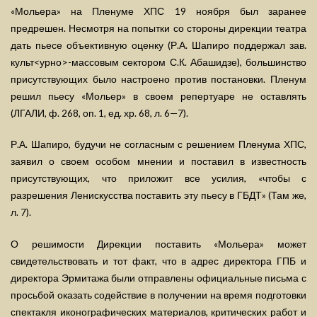
«Мольера» на Пленуме ХПС 19 ноября был заранее
предрешен. Несмотря на попытки со стороны дирекции театра
дать пьесе объективную оценку (Р.А. Шапиро поддержал зав.
культ<урно>-массовым сектором С.К. Абашидзе), большинство
присутствующих было настроено против постановки. Пленум
решил пьесу «Мольер» в своем репертуаре не оставлять
(ЛГАЛИ, ф. 268, оп. 1, ед. хр. 68, л. 6—7).
Р.А. Шапиро, будучи не согласным с решением Пленума ХПС,
заявил о своем особом мнении и поставил в известность
присутствующих, что приложит все усилия, «чтобы с
разрешения Ленискусства поставить эту пьесу в ГБДТ» (Там же,
л. 7).
О решимости Дирекции поставить «Мольера» может
свидетельствовать и тот факт, что в адрес директора ГПБ и
директора Эрмитажа были отправлены официальные письма с
просьбой оказать содействие в получении на время подготовки
спектакля иконографических материалов, критических работ и