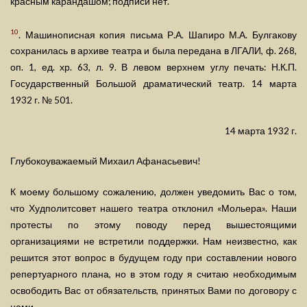
красным карандашом; подписи нет.
10
. Машинописная копия письма Р.А. Шапиро М.А. Булгакову
сохранилась в архиве театра и была передана в ЛГАЛИ, ф. 268,
оп. 1, ед. хр. 63, л. 9. В левом верхнем углу печать: Н.К.П.
Государственный Большой драматический театр. 14 марта
1932 г. № 501.
14 марта 1932 г.
Глубокоуважаемый Михаил Афанасьевич!
К моему большому сожалению, должен уведомить Вас о том,
что Худполитсовет нашего театра отклонил «Мольера». Наши
протесты по этому поводу перед вышестоящими
организациями не встретили поддержки. Нам неизвестно, как
решится этот вопрос в будущем году при составлении нового
репертуарного плана, но в этом году я считаю необходимым
освободить Вас от обязательств, принятых Вами по договору с
нами.