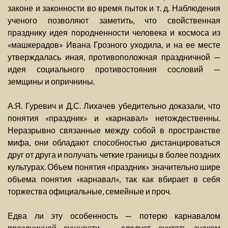
законе и законности во время пыток и т. д. Наблюдения
ученого позволяют заметить, что свойственная
празднику идея породненности человека и космоса из
«машкерадов» Ивана Грозного уходила, и на ее месте
утверждалась иная, противоположная праздничной —
идея социального противостояния сословий —
земщины и опричнины.
А.Я. Гуревич и Д.С. Лихачев убедительно доказали, что
понятия «праздник» и «карнавал» нетождественны.
Неразрывно связанные между собой в пространстве
мифа, они обладают способностью дистанцироваться
друг от друга и получать четкие границы в более поздних
культурах. Объем понятия «праздник» значительно шире
объема понятия «карнавал», так как вбирает в себя
торжества официальные, семейные и проч.
Едва ли эту особенность — потерю карнавалом
праздничной сущности — следует считать знаком