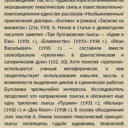
неразрывную тематическую связь и повествовательно-
композиционное единстве рассказов «Необыкновенные
приключения доктора», «Богема» и романа «Записки на
манжетах» (216, 593). А. Нинов в статье о драматургии
писателя заметил: «Три булгаковских пьесы — «Адам и
Ева» (1931 г.), «Блаженство» (1933—1934 г.), «Иван
Васильевич» (1935 г.) — составили вместе
своеобразную «трилогию» в фантастическом и
сатирическом духе» (152. 10). Хотя понятие «трилогия»
используется ученым метафорически, о чем
свидетельствует использование кавычек, мысль о
возможности выделения циклов в сценических работах
Булгакова чрезвычайно интересна. Исследователь
продолжил это направление поиска и обозначил еще
одну трилогию: пьесы «Пушкин» (1931 г.), «Мольер»
(1932 г.) и «Дон Кихот» (1938 г.). В основу объединения
этих текстов А. Нинов положил тематический принцип:
пьесы посвящены судьбе художника, творческой