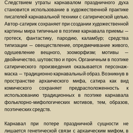
Следствием утраты карнавалом праздничного духа
становится использование в художественной практике
писателей карнавальной техники с сатирической целью.
Автор-сатирик сохраняет при создании художественной
картины мира типичные в поэтике карнавала приемы —
гротеск, фантастику, пародию, каламбур; средства
типизации — овеществление, опредмечивание живого,
одушевление вещного, зооморфизм; мотивы —
двойничество, шутовство и проч. Органичным в поэтике
сатирического произведения оказывается персонаж-
маска — традиционно карнавальный образ. Возникнув в
пространстве архаического мифа, сатира как вид
комического сохраняет предрасположенность к
использованию традиционных в поэтике карнавала
фольклорно-мифологических мотивов, тем, образов,
поэтических средств.
Карнавал при потере праздничной сущности не
лишается генетической связи с архаическим мифом, в