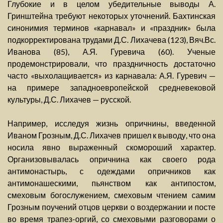
Глубокие и в целом убедительные выводы А.
Гринштейна требуют некоторых уточнений. Бахтинская
синонимия терминов «карнавал» и «праздник» была
подкорректирована трудами Д.С. Лихачева (123), Вяч.Вс.
Иванова (85), А.Я. Гуревича (60). Ученые
продемонстрировали, что праздничность достаточно
часто «выхолащивается» из карнавала: А.Я. Гуревич —
на примере западноевропейской средневековой
культуры, Д.С. Лихачев — русской.
Например, исследуя жизнь опричнины, введенной
Иваном Грозным, Д.С. Лихачев пришел к выводу, что она
носила явно выраженный скомороший характер.
Организовывалась опричнина как своего рода
антимонастырь, с одеждами опричников как
антимонашескими, пьянством как антипостом,
смеховым богослужением, смеховым чтением самим
Грозным поучений отцов церкви о воздержании и посте
во время трапез-оргий, со смеховыми разговорами о