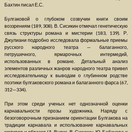
Бахтин писал Е.С.
Булгаковой о глубоком созвучии книги своим
воззрениям (189, 308). В. Сисикин отмечал генетическую
связь структуры романа и мистерии (183, 139). Р.
Джулиани подробно исследовала формальные приемы
русского народного театра — балаганного,
петрушечного, ярмарочных интермедий,
использованных в романе. Детальный анализ
элементов различных жанров народного театра привел
исследовательницу к выводам о глубинном родстве
поэтики булгаковского романа и балаганного фарса (67,
312—334).
При этом среди ученых нет однозначной оценки
карнавальности прозы художника. Наряду с
безоговорочным признанием ориентации Булгакова на
традиции карнавала и использование карнавальных
мотивов и образов (А. Вулис, В. Сисикин, Ю. Бабичева и