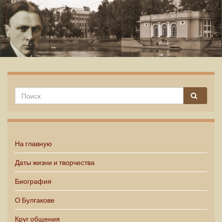
Михаил Булгаков
На главную
Даты жизни и творчества
Биография
О Булгакове
Круг общения