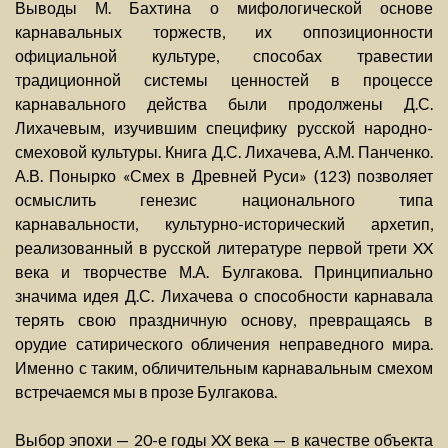
Выводы М. Бахтина о мифологической основе
карнавальных торжеств, их оппозиционности
официальной культуре, способах травестии
традиционной системы ценностей в процессе
карнавального действа были продолжены Д.С.
Лихачевым, изучившим специфику русской народно-
смеховой культуры. Книга Д.С. Лихачева, А.М. Панченко.
А.В. Понырко «Смех в Древней Руси» (123) позволяет
осмыслить генезис национального типа
карнавальности, культурно-исторический архетип,
реализованный в русской литературе первой трети XX
века и творчестве М.А. Булгакова. Принципиально
значима идея Д.С. Лихачева о способности карнавала
терять свою праздничную основу, превращаясь в
орудие сатирического обличения неправедного мира.
Именно с таким, обличительным карнавальным смехом
встречаемся мы в прозе Булгакова.
Выбор эпохи — 20-е годы XX века — в качестве объекта