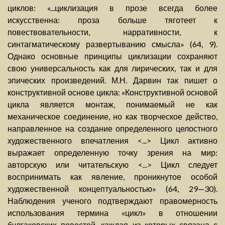
циклов: «...циклизация в прозе всегда более
искусственна: проза больше тяготеет к
повествовательности, нарративности, к
синтагматическому развертыванию смысла» (64, 9).
Однако основные принципы циклизации сохраняют
свою универсальность как для лирических, так и для
эпических произведений. М.Н. Дарвин так пишет о
конструктивной основе цикла: «Конструктивной основой
цикла является монтаж, понимаемый не как
механическое соединение, но как творческое действо,
направленное на создание определенного целостного
художественного впечатления <...> Цикл активно
выражает определенную точку зрения на мир:
авторскую или читательскую <...> Цикл следует
воспринимать как явление, проникнутое особой
художественной концептуальностью» (64, 29—30).
Наблюдения ученого подтверждают правомерность
использования термина «цикл» в отношении
булгаковских повестей, каждая из которых связана с