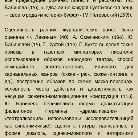
Бабичева (15)); «...едва ли не каждая булгаковская вещь
— своего рода «мистерия-буфф»» (М. Петровский (159)).
Сценичность ранних, журналистских работ была
оценена Ф. Левиным (40), А. Смелянским (186), Ю.
Бабичевой (15), Е. Кухтой (113). Е. Кухта выделил такие
приемы в газетных миниатюрах писателя:
использование образов народного театра, способ
комедийного сюжетосложения, типичного для
карнавальных жанров (сюжет-трюк, сюжет-интрига и
др.), построение образов по схеме маска-персонаж,
условность места действия и диалогичность как
несущая сюжетно-композиционная конструкция (113).
Ю. Бабичева перечислила формы драматизации
фельетонов (термины «драматизация» и
«театрализация» использованы исследовательницей
как синонимичные): сценки с натуры, написанные в
форме диалога, сценки-монологи с авторскими