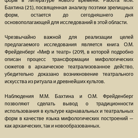
Бахтина (21), посвященная анализу поэтики зрелищных
форм, остается до сегодняшнего дня
основополагающей для исследований в этой области.
Чрезвычайно важной для реализации целей
предлагаемого исследования является книга О.М.
Фрейденберг «Миф и театр» (209), в которой подробно
описан процесс трансформации мифологических
сюжетов в архаическое театрализованное действо,
убедительно доказано возникновение театрального
искусства из ритуала и древнейших культов.
Наблюдения М.М. Бахтина и О.М. Фрейденберг
позволяют сделать вывод о традиционности
использования в культуре карнавальных и театральных
форм в качестве языка мифологических построений —
как архаических, так и новообразованных.